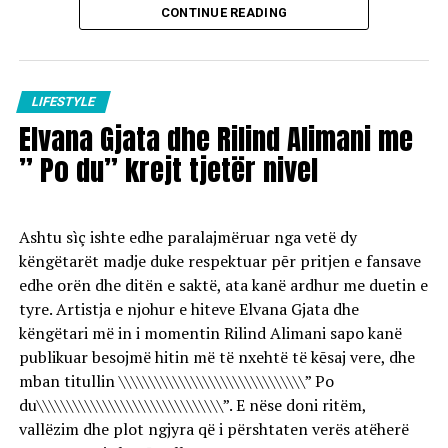
CONTINUE READING
Hollywood. Me çdo paraqitje të re ajo e dëshmon se e
Ky vlerësim ndërkombëtar është një dëshmi e vizionit
meriton plotësisht këtë epitet.
për të krijuar një destinacion ku bukuria natyrore e
Shqipërisë takohet me standardet globale të mikpritjes,
Mbrëmjen e kaluar në Nju-Jork, Kidman shkoi edhe disa
duke ofruar një eksperiencë që mbetet gjatë në kujtesën
LIFESTYLE
hapa më tej, ndërsa për përshtypjen e jashtëzakonshme
e çdo vizitori.
Elvana Gjata dhe Rilind Alimani me
u kujdes kombinimi me firmën e shtëpisë së modës
Fendi.
” Po du” krejt tjetër nivel
Elegant, paksa ekstravagant dhe mjaftueshëm
provokues për ta ngacmuar imagjinatën – një formulë
Ashtu sìç ishte edhe paralajmëruar nga vetë dy
që Nicole Kidman, 59 vjeçe, di ta realizojë në mënyrë të
këngëtarët madje duke respektuar pēr pritjen e fansave
përsosur, transmeton Telegrafi.
edhe orën dhe ditën e saktë, ata kanë ardhur me duetin e
tyre. Artistja e njohur e hiteve Elvana Gjata dhe
Pikërisht me këto fjalë analistët e modës e përshkruan
këngëtari më in i momentin Rilind Alimani sapo kanë
veshjen, e cila përbëhej nga pantallona të bardha me
publikuar besojmë hitin më të nxehtë të kēsaj vere, dhe
këmbë të gjera dhe një pjesë e sipërme transparente në
mban titullin \\\\\\\\\\\\\\\\\\\\\\\\\\\\\\\” Po
ngjyrë argjendi.
du\\\\\\\\\\\\\\\\\\\\\\\\\\\\\\\”. E nëse doni ritëm,
vallëzim dhe plot ngjyra që i përshtaten verës atëherë
Krijimi ishte zbukuruar me hollësi dantelle dhe dekorime