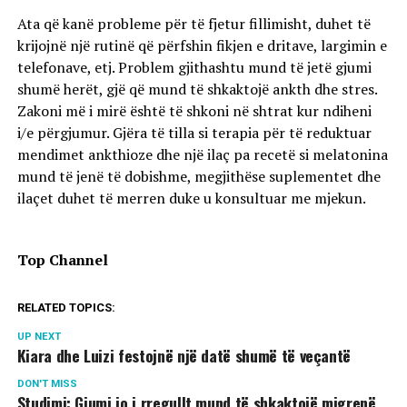
Ata që kanë probleme për të fjetur fillimisht, duhet të
krijojnë një rutinë që përfshin fikjen e dritave, largimin e
telefonave, etj. Problem gjithashtu mund të jetë gjumi
shumë herët, gjë që mund të shkaktojë ankth dhe stres.
Zakoni më i mirë është të shkoni në shtrat kur ndiheni
i/e përgjumur. Gjëra të tilla si terapia për të reduktuar
mendimet ankthioze dhe një ilaç pa recetë si melatonina
mund të jenë të dobishme, megjithëse suplementet dhe
ilaçet duhet të merren duke u konsultuar me mjekun.
Top Channel
RELATED TOPICS:
UP NEXT
Kiara dhe Luizi festojnë një datë shumë të veçantë
DON'T MISS
Studimi: Gjumi jo i rregullt mund të shkaktojë migrenë