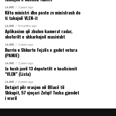
LAJME
2 years ago
Këto ministri dhe poste zv ministrash do
ti takojnë VLEN-it
LAJME
8 months ago
Aplikacion që zbulon kamerat radar,
shoferët e shkarkojnë masivisht
LAJME
2 years ago
Burrin e Shkurte Fejzës e godet vetura
(PAMJE)
LAJME
2 years ago
Ja kush janë 13 deputetët e koalicionit
“VLEN” (Lista)
LAJME
2 years ago
Detajet për vrasjen në Bllacë të
Shkupit, 57 vjeçari Zelqif Tusha gjendet
i vrarë