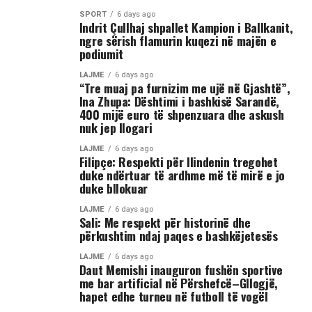
SPORT
6 days ago
Indrit Çullhaj shpallet Kampion i Ballkanit,
ngre sërish flamurin kuqezi në majën e
podiumit
LAJME
6 days ago
“Tre muaj pa furnizim me ujë në Gjashtë”,
Ina Zhupa: Dështimi i bashkisë Sarandë,
400 mijë euro të shpenzuara dhe askush
nuk jep llogari
LAJME
6 days ago
Filipçe: Respekti për Ilindenin tregohet
duke ndërtuar të ardhme më të mirë e jo
duke bllokuar
LAJME
6 days ago
Sali: Me respekt për historinë dhe
përkushtim ndaj paqes e bashkëjetesës
LAJME
6 days ago
Daut Memishi inauguron fushën sportive
me bar artificial në Përshefcë–Gllogjë,
hapet edhe turneu në futboll të vogël