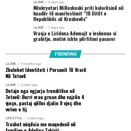
LAJME
6 days ago
Nënkryetari Milloshoski priti kalorësinë në
kuadër të manifestimit “10 Ditët e
Republikës së Krushevës”
LAJME
7 days ago
Vrasja e Liridona Ademajt u inskenua si
grabitje, motivi ishte përfitimi pasuror
TRENDING
LAJME
9 months ago
Zbulohet Identiteti i Personit Të Vrarë
Në Tetovë
LAJME
2 years ago
Detaje nga ngjarja tronditëse në
Tetovë: Burri vrau gruan dhe vajzën 4
vjeçe, pastaj qëlloi djalin 9 vjeç dhe
veten e tij
LIFESTYLE
2 years ago
Trashet miqësia me maqedonë në
familjen e Adelina Tahirit