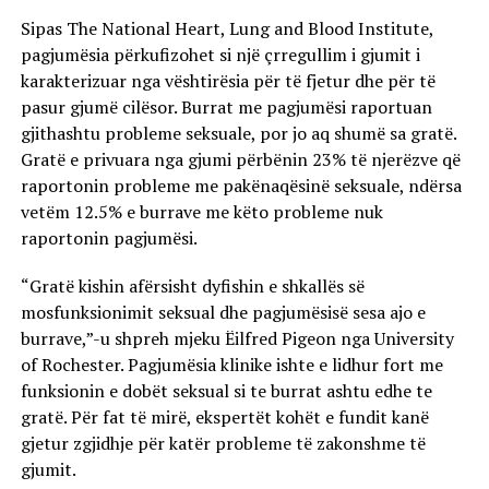
Sipas The National Heart, Lung and Blood Institute,
pagjumësia përkufizohet si një çrregullim i gjumit i
karakterizuar nga vështirësia për të fjetur dhe për të
pasur gjumë cilësor. Burrat me pagjumësi raportuan
gjithashtu probleme seksuale, por jo aq shumë sa gratë.
Gratë e privuara nga gjumi përbënin 23% të njerëzve që
raportonin probleme me pakënaqësinë seksuale, ndërsa
vetëm 12.5% e burrave me këto probleme nuk
raportonin pagjumësi.
“Gratë kishin afërsisht dyfishin e shkallës së
mosfunksionimit seksual dhe pagjumësisë sesa ajo e
burrave,”-u shpreh mjeku Ëilfred Pigeon nga University
of Rochester. Pagjumësia klinike ishte e lidhur fort me
funksionin e dobët seksual si te burrat ashtu edhe te
gratë. Për fat të mirë, ekspertët kohët e fundit kanë
gjetur zgjidhje për katër probleme të zakonshme të
gjumit.