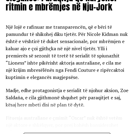
Si pjesë e koleksionit MGallery nga Accor, hoteli ofron
ritmin e mbrëmjes në Nju-Jork
një eksperiencë të frymëzuar nga karakteri i Rivierës
Shqiptare, me 131 dhoma me pamje të pandërprerë nga
deti, gastronomi të kuruar, hapësira wellness dhe
Një lojë e rafinuar me transparencën, që e bëri të
përvoja të dedikuara që lidhin vizitorët me natyrën dhe
pamundur të shikohej diku tjetër. Për Nicole Kidman nuk
kulturën lokale.
është e vështirë të duket sensacionale, por mbrëmjen e
kaluar ajo e çoi gjithçka në një nivel tjetër. Ylli i
Ajo që e dallon Green Coast Hotel është mënyra se si
premierës së sezonit të tretë të serialit të spiunazhit
ndërton një raport harmonik me destinacionin ku
“Lioness” ishte pikërisht aktorja australiane, e cila me
ndodhet. Përtej një qëndrimi tradicional, hoteli synon të
një krijim mbresëlënës nga Fendi Couture e ripërcaktoi
prezantojë karakterin e Rivierës Shqiptare përmes
kuptimin e elegancës magjepsëse.
eksperiencave që lidhen me detin, natyrën,
gastronominë dhe kulturën lokale.
Madje, edhe protagonistja e serialit të njohur aksion, Zoe
Saldaña, e cila gjithmonë shquhet për paraqitjet e saj,
kësaj here mbeti disi në plan të dytë.
Riviera Shqiptare po pozicionohet gjithnjë e më shumë
në hartën globale të udhëtimeve dhe Green Coast Hotel
Fituesja australiane e çmimit “Oscar” nuk është vetëm
po luan një rol të rëndësishëm në këtë histori të re
një aktore e shkëlqyer, por prej kohësh konsiderohet
zhvillimi.
edhe një nga ikonat e padiskutueshme të stilit në