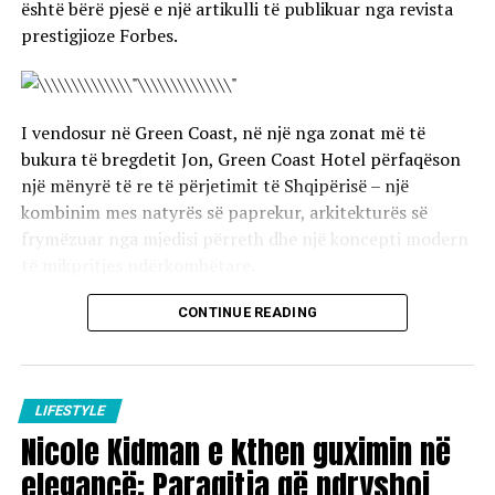
është bërë pjesë e një artikulli të publikuar nga revista
prestigjioze Forbes.
I vendosur në Green Coast, në një nga zonat më të
bukura të bregdetit Jon, Green Coast Hotel përfaqëson
një mënyrë të re të përjetimit të Shqipërisë – një
kombinim mes natyrës së paprekur, arkitekturës së
frymëzuar nga mjedisi përreth dhe një koncepti modern
të mikpritjes ndërkombëtare.
Artikulli i Forbes sjell në vëmendje bukurinë e Rivierës
CONTINUE READING
Shqiptare, një destinacion që për shumë vite ka mbetur
një sekret i ruajtur i Mesdheut dhe që sot po zbulohet
nga turistët që kërkojnë eksperienca autentike, qetësi
LIFESTYLE
dhe lidhje më të afërt me natyrën.
Nicole Kidman e kthen guximin në
elegancë: Paraqitja që ndryshoi