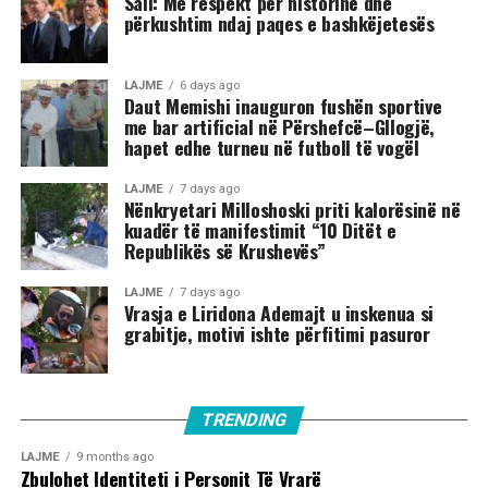
Sali: Me respekt për historinë dhe
përkushtim ndaj paqes e bashkëjetesës
LAJME
6 days ago
Daut Memishi inauguron fushën sportive
me bar artificial në Përshefcë–Gllogjë,
hapet edhe turneu në futboll të vogël
LAJME
7 days ago
Nënkryetari Milloshoski priti kalorësinë në
kuadër të manifestimit “10 Ditët e
Republikës së Krushevës”
LAJME
7 days ago
Vrasja e Liridona Ademajt u inskenua si
grabitje, motivi ishte përfitimi pasuror
TRENDING
LAJME
9 months ago
Zbulohet Identiteti i Personit Të Vrarë