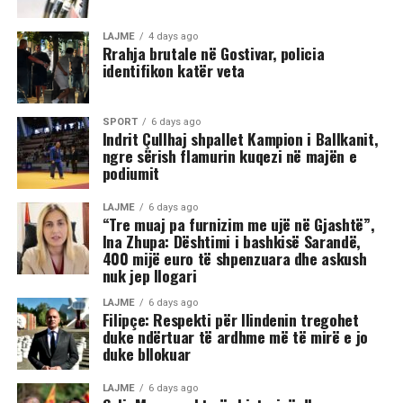
nga djemtë është goditur në pjesën e kokës, pas së cilës
ka rënë në tokë dhe ka mbetur i palëvizshëm.
LAJME
4 days ago
Përkundër faktit se po shtrihej në rrugë, në incizim
Rrahja brutale në Gostivar, policia
identifikon katër veta
shihet se sulmi ka vazhduar me goditje të shumta ndaj
trupit të tij, gjë që ka shkaktuar reagime dhe dënime të
ashpra në rrjetet sociale.(INA)
SPORT
6 days ago
Indrit Çullhaj shpallet Kampion i Ballkanit,
ngre sërish flamurin kuqezi në majën e
podiumit
LAJME
6 days ago
“Tre muaj pa furnizim me ujë në Gjashtë”,
Ina Zhupa: Dështimi i bashkisë Sarandë,
400 mijë euro të shpenzuara dhe askush
nuk jep llogari
LAJME
6 days ago
Filipçe: Respekti për Ilindenin tregohet
duke ndërtuar të ardhme më të mirë e jo
duke bllokuar
LAJME
6 days ago