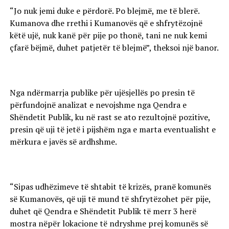
“Jo nuk jemi duke e përdorë. Po blejmë, me të blerë.
Kumanova dhe rrethi i Kumanovës që e shfrytëzojnë
këtë ujë, nuk kanë për pije po thonë, tani ne nuk kemi
çfarë bëjmë, duhet patjetër të blejmë”, theksoi një banor.
Nga ndërmarrja publike për ujësjellës po presin të
përfundojnë analizat e nevojshme nga Qendra e
Shëndetit Publik, ku në rast se ato rezultojnë pozitive,
presin që uji të jetë i pijshëm nga e marta eventualisht e
mërkura e javës së ardhshme.
“Sipas udhëzimeve të shtabit të krizës, pranë komunës
së Kumanovës, që uji të mund të shfrytëzohet për pije,
duhet që Qendra e Shëndetit Publik të merr 3 herë
mostra nëpër lokacione të ndryshme prej komunës së