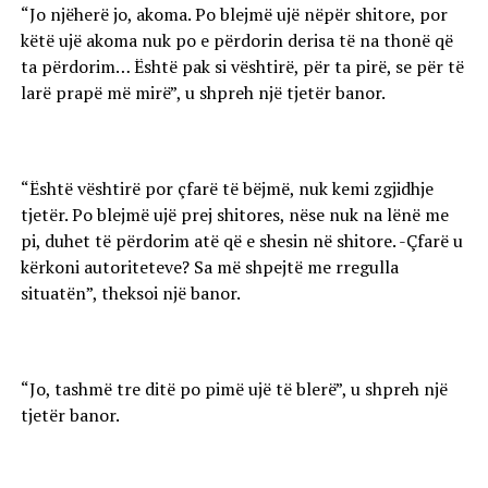
“Jo njëherë jo, akoma. Po blejmë ujë nëpër shitore, por
këtë ujë akoma nuk po e përdorin derisa të na thonë që
ta përdorim… Është pak si vështirë, për ta pirë, se për të
larë prapë më mirë”, u shpreh një tjetër banor.
“Është vështirë por çfarë të bëjmë, nuk kemi zgjidhje
tjetër. Po blejmë ujë prej shitores, nëse nuk na lënë me
pi, duhet të përdorim atë që e shesin në shitore. -Çfarë u
kërkoni autoriteteve? Sa më shpejtë me rregulla
situatën”, theksoi një banor.
“Jo, tashmë tre ditë po pimë ujë të blerë”, u shpreh një
tjetër banor.