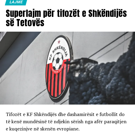
LAJME
Superlajm për tifozët e Shkëndijës
së Tetovës
Tifozët e KF Shkëndijës dhe dashamirësit e futbollit do
të kenë mundësinë të ndjekin sërish nga afër paraqitjen
e kuqezinjve në skenën evropiane.