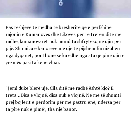
Pas reshjeve të mëdha të breshëritë që e përfshinë
rajonin e Kumanovës dhe Likovës për të tretën ditë me
radhë, kumanovarët nuk mund ta shfrytëzojnë ujin për
pije. Shumica e banorëve me ujë të pijshëm furnizohen
nga dyqanet, por thonë se ka edhe nga ata që pinë ujin e
çezmës pasi ta kenë vluar.
“Jemi duke blerë ujë. Cila ditë me radhë është kjo? E
treta…Disa e vlojnë, disa nuk e vlojnë. Ne më së shumti
prej bojlerit e përdorim për me pastru enë, ndërsa për
ta pirë nuk e pimë”, tha një banor.