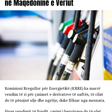
në Maqedoninë e Veriut
Komisioni Rregullor për Energjetikë (KRRE) ka marrë
vendim të ri për çmimet e derivateve të naftës, të cilat
do të pësojnë ulje dhe ngritje, duke filluar nga mesnata.
Sipas vendimit të fundit, çmimi i benzinave do të ulet