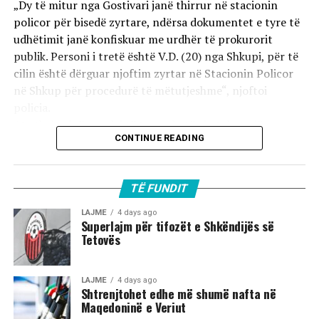
„Dy të mitur nga Gostivari janë thirrur në stacionin
policor për bisedë zyrtare, ndërsa dokumentet e tyre të
udhëtimit janë konfiskuar me urdhër të prokurorit
publik. Personi i tretë është V.D. (20) nga Shkupi, për të
cilin është dërguar njoftim zyrtar në Stacionin Policor
në Shkup për procedurë të mëtutjeshme“, njoftoi
policia.
Ata theksojnë se ndaj të treve do të zbatohet një
CONTINUE READING
procedurë e përshpejtuar para gjykatës sapo të
kompletohet dokumentacioni i plotë për rastin. Sipas
autoriteteve, sulmi ka ndodhur në orët e para të
TË FUNDIT
mëngjesit të 2 gushtit në rrugën „Borçe Jovanoski“, ku
dy të rinj janë goditur me mjete dhe shkopinj druri.
LAJME
4 days ago
Superlajm për tifozët e Shkëndijës së
Tetovës
Në rrjetet sociale u shfaq një video-incizim shqetësues
nga Gostivari, në të cilin shfaqet një përleshje e ashpër
fizike mes një grupi më të madh të rinjsh.
LAJME
4 days ago
Shtrenjtohet edhe më shumë nafta në
Maqedoninë e Veriut
Sipas informacioneve të publikuara, gjatë rrahjes, njëri