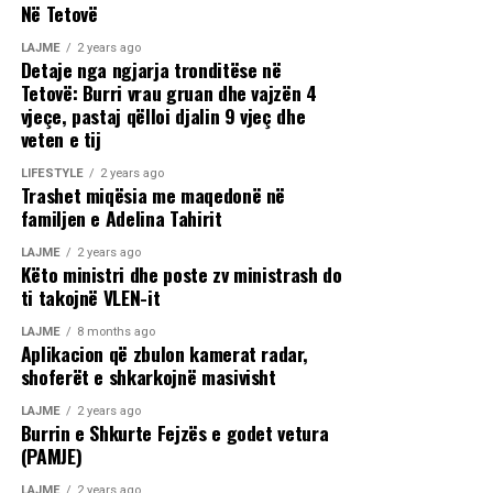
Në Tetovë
LAJME
2 years ago
Detaje nga ngjarja tronditëse në
Tetovë: Burri vrau gruan dhe vajzën 4
vjeçe, pastaj qëlloi djalin 9 vjeç dhe
veten e tij
LIFESTYLE
2 years ago
Trashet miqësia me maqedonë në
familjen e Adelina Tahirit
LAJME
2 years ago
Këto ministri dhe poste zv ministrash do
ti takojnë VLEN-it
LAJME
8 months ago
Aplikacion që zbulon kamerat radar,
shoferët e shkarkojnë masivisht
LAJME
2 years ago
Burrin e Shkurte Fejzës e godet vetura
(PAMJE)
LAJME
2 years ago