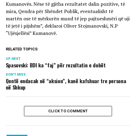
Kumanovës. Nëse të gjitha rezultatet dalin pozitive, të
mira, Qendra për Shëndet Publik, eventualisht të
martën ose të mërkurën mund të jep pajtueshmëri që uji
të jetë i pijshëm”, deklaroi Oliver Stojmanovski, N.P
“Ujësjellësi” Kumanovë.
RELATED TOPICS:
UP NEXT
Spasovski: BDI ka “faj” për rezultatin e dobët
DON'T MISS
Qentë endacak në “aksion”, kanë kafshuar tre persona
në Shkup
CLICK TO COMMENT