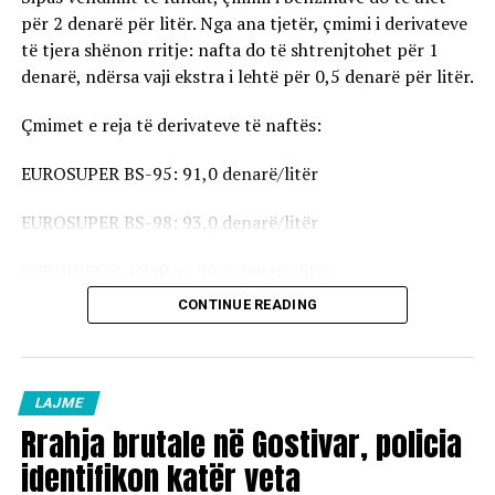
për 2 denarë për litër. Nga ana tjetër, çmimi i derivateve
të tjera shënon rritje: nafta do të shtrenjtohet për 1
denarë, ndërsa vaji ekstra i lehtë për 0,5 denarë për litër.
Çmimet e reja të derivateve të naftës:
EUROSUPER BS-95: 91,0 denarë/litër
EUROSUPER BS-98: 93,0 denarë/litër
EURODIESEL (Nafta): 99,5 denarë/litër
CONTINUE READING
Vaji ekstra i lehtë (EL-1): 98,5 denarë/litër
Çmimet e reja do të hyjnë në fuqi pas mesnate dhe do të
vlejnë në të gjitha pikat e karburanteve në vend.
LAJME
Rrahja brutale në Gostivar, policia
identifikon katër veta