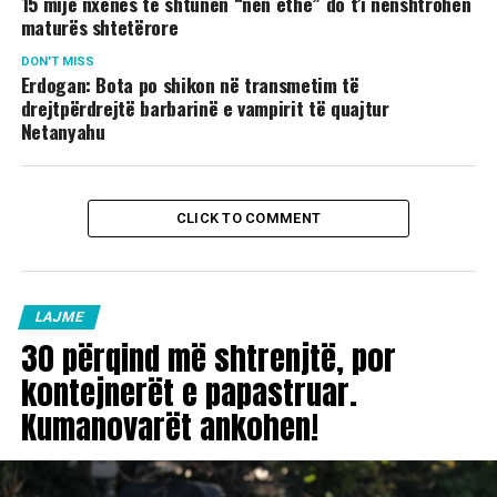
15 mijë nxënës të shtunën “nën ethe” do t’i nënshtrohen
maturës shtetërore
DON'T MISS
Erdogan: Bota po shikon në transmetim të
drejtpërdrejtë barbarinë e vampirit të quajtur
Netanyahu
CLICK TO COMMENT
LAJME
30 përqind më shtrenjtë, por
kontejnerët e papastruar.
Kumanovarët ankohen!