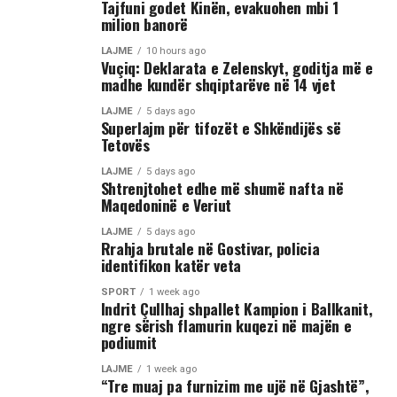
Tajfuni godet Kinën, evakuohen mbi 1
milion banorë
LAJME
10 hours ago
Vuçiq: Deklarata e Zelenskyt, goditja më e
madhe kundër shqiptarëve në 14 vjet
LAJME
5 days ago
Superlajm për tifozët e Shkëndijës së
Tetovës
LAJME
5 days ago
Shtrenjtohet edhe më shumë nafta në
Maqedoninë e Veriut
LAJME
5 days ago
Rrahja brutale në Gostivar, policia
identifikon katër veta
SPORT
1 week ago
Indrit Çullhaj shpallet Kampion i Ballkanit,
ngre sërish flamurin kuqezi në majën e
podiumit
LAJME
1 week ago
“Tre muaj pa furnizim me ujë në Gjashtë”,