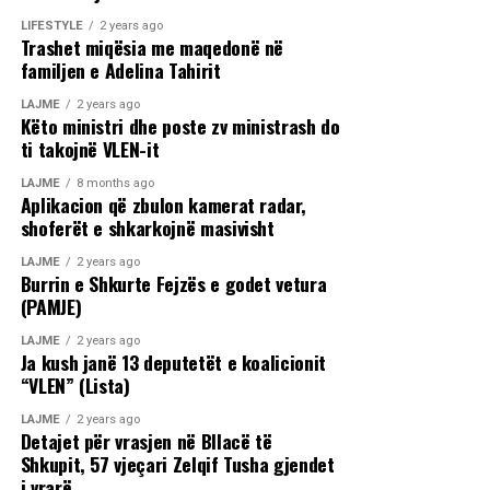
LIFESTYLE
2 years ago
Trashet miqësia me maqedonë në
familjen e Adelina Tahirit
LAJME
2 years ago
Këto ministri dhe poste zv ministrash do
ti takojnë VLEN-it
LAJME
8 months ago
Aplikacion që zbulon kamerat radar,
shoferët e shkarkojnë masivisht
LAJME
2 years ago
Burrin e Shkurte Fejzës e godet vetura
(PAMJE)
LAJME
2 years ago
Ja kush janë 13 deputetët e koalicionit
“VLEN” (Lista)
LAJME
2 years ago
Detajet për vrasjen në Bllacë të
Shkupit, 57 vjeçari Zelqif Tusha gjendet
i vrarë