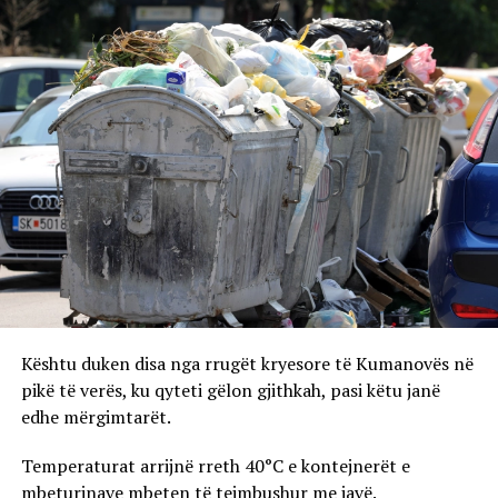
Kështu duken disa nga rrugët kryesore të Kumanovës në
pikë të verës, ku qyteti gëlon gjithkah, pasi këtu janë
edhe mërgimtarët.
Temperaturat arrijnë rreth 40°C e kontejnerët e
mbeturinave mbeten të tejmbushur me javë.