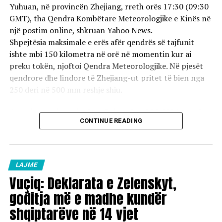
punëtore, disa prej të cilëve kanë nisur procese
Yuhuan, në provincën Zhejiang, rreth orës 17:30 (09:30
gjyqësore. Ndërsa, veç rreth 80% e faturave paguhen
GMT), tha Qendra Kombëtare Meteorologjike e Kinës në
rregullisht nga ana e qytetarëve, të cilëve u bëhet thirrje
një postim online, shkruan Yahoo News.
të shlyejnë borxhet me kohë, duke iu mundësuar pagesat
Shpejtësia maksimale e erës afër qendrës së tajfunit
me këste, për ti evituar shpenzimet e noterëve dhe
ishte mbi 150 kilometra në orë në momentin kur ai
përmbaruesve.
preku tokën, njoftoi Qendra Meteorologjike. Në pjesët
qendrore dhe lindore të Zhejiang-ut pritet të bien nga
250 deri në 500 mm reshje shiu.
Autoritetet zhvendosën më shumë se 900,000 banorë
CONTINUE READING
nga qyteti i Wenzhou-ut dhe hapën më shumë se 1,000
strehimore emergjente.
Rreth 1,400 fluturime nga dhe drejt dy aeroporteve
LAJME
kryesore të pasagjerëve në Shanghai u anuluan të dielën,
Vuçiq: Deklarata e Zelenskyt,
raportoi transmetuesi shtetëror CCTV.
goditja më e madhe kundër
shqiptarëve në 14 vjet