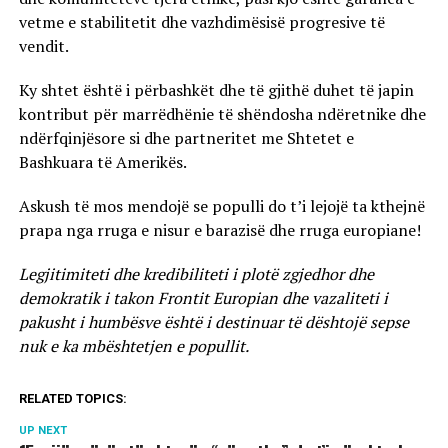
vetme e stabilitetit dhe vazhdimësisë progresive të
vendit.
Ky shtet është i përbashkët dhe të gjithë duhet të japin
kontribut për marrëdhënie të shëndosha ndëretnike dhe
ndërfqinjësore si dhe partneritet me Shtetet e
Bashkuara të Amerikës.
Askush të mos mendojë se populli do t’i lejojë ta kthejnë
prapa nga rruga e nisur e barazisë dhe rruga europiane!
Legjitimiteti dhe kredibiliteti i plotë zgjedhor dhe
demokratik i takon Frontit Europian dhe vazaliteti i
pakusht i humbësve është i destinuar të dështojë sepse
nuk e ka mbështetjen e popullit.
RELATED TOPICS:
UP NEXT