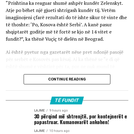
“Prishtina ka reaguar shumë ashpër kundër Zelenskyt.
Atje po bëhet një gjueti shtrigash kundër tij. Vetëm
imagjinojeni çfarë rezultati do të ishte sikur të vinte dhe
të thoshte: ‘Po, Kosova është Serbi’. A kanë pasur
shqiptarët goditje më të fortë se kjo në 14 vitet e
fundit?”, ka thënë Vuçiç të dielën në Beograd.
Ai është pyetur nga gazetarët nëse pret ndonjë pasojë
për serbët e Kosovës pas kësaj. Ai ka thënë se “e di që
është shumë e vështirë për ta, por ne nuk mund të
luftojmë kundër NATO-s”.
CONTINUE READING
TË FUNDIT
LAJME
9 hours ago
30 përqind më shtrenjtë, por kontejnerët e
papastruar. Kumanovarët ankohen!
LAJME
10 hours ago