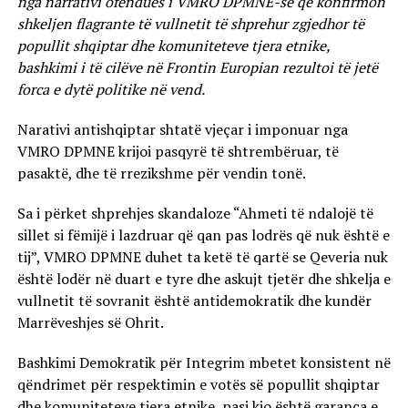
nga narrativi ofendues i VMRO DPMNE-së që konfirmon
shkeljen flagrante të vullnetit të shprehur zgjedhor të
popullit shqiptar dhe komuniteteve tjera etnike,
bashkimi i të cilëve në Frontin Europian rezultoi të jetë
forca e dytë politike në vend.
Narativi antishqiptar shtatë vjeçar i imponuar nga
VMRO DPMNE krijoi pasqyrë të shtrembëruar, të
pasaktë, dhe të rrezikshme për vendin tonë.
Sa i përket shprehjes skandaloze “Ahmeti të ndalojë të
sillet si fëmijë i lazdruar që qan pas lodrës që nuk është e
tij”, VMRO DPMNE duhet ta ketë të qartë se Qeveria nuk
është lodër në duart e tyre dhe askujt tjetër dhe shkelja e
vullnetit të sovranit është antidemokratik dhe kundër
Marrëveshjes së Ohrit.
Bashkimi Demokratik për Integrim mbetet konsistent në
qëndrimet për respektimin e votës së popullit shqiptar
dhe komuniteteve tjera etnike, pasi kjo është garanca e