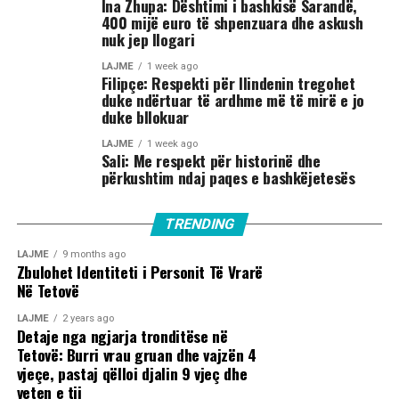
Ina Zhupa: Dështimi i bashkisë Sarandë,
400 mijë euro të shpenzuara dhe askush
nuk jep llogari
LAJME
1 week ago
Filipçe: Respekti për Ilindenin tregohet
duke ndërtuar të ardhme më të mirë e jo
duke bllokuar
LAJME
1 week ago
Sali: Me respekt për historinë dhe
përkushtim ndaj paqes e bashkëjetesës
TRENDING
LAJME
9 months ago
Zbulohet Identiteti i Personit Të Vrarë
Në Tetovë
LAJME
2 years ago
Detaje nga ngjarja tronditëse në
Tetovë: Burri vrau gruan dhe vajzën 4
vjeçe, pastaj qëlloi djalin 9 vjeç dhe
veten e tij