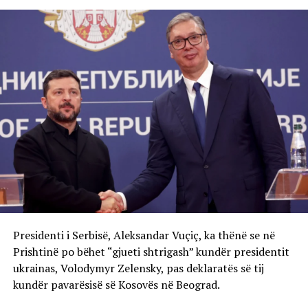
Presidenti i Serbisë, Aleksandar Vuçiç, ka thënë se në
Prishtinë po bëhet “gjueti shtrigash” kundër presidentit
ukrainas, Volodymyr Zelensky, pas deklaratës së tij
kundër pavarësisë së Kosovës në Beograd.