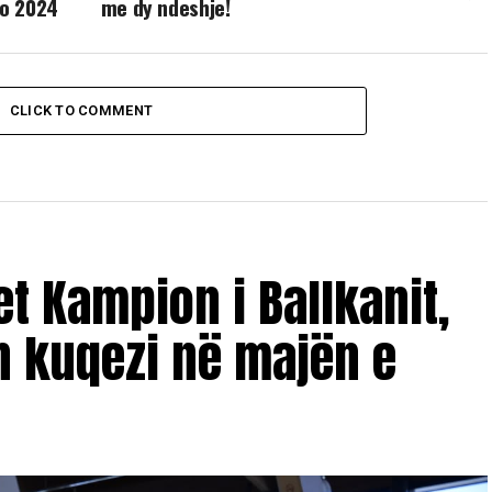
ro 2024
me dy ndeshje!
CLICK TO COMMENT
et Kampion i Ballkanit,
n kuqezi në majën e