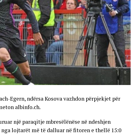
ttach-Egern, ndërsa Kosova vazhdon përpjekjet për
meton albinfo.ch.
uruar një paraqitje mbresëlënëse në ndeshjen
ga lojtarët më të dalluar në fitoren e thellë 15:0