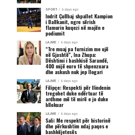
SPORT
6 days ago
Indrit Çullhaj shpallet Kampion
i Ballkanit, ngre sërish
flamurin kuqezi në majën e
podiumit
LAJME
6 days ago
“Tre muaj pa furnizim me ujë
në Gjashtë”, Ina Zhupa:
Dështimi i bashkisë Sarandë,
400 mijë euro të shpenzuara
dhe askush nuk jep llogari
LAJME
6 days ago
Filipçe: Respekti për Ilindenin
tregohet duke ndërtuar të
ardhme më të mirë e jo duke
bllokuar
LAJME
6 days ago
Sali: Me respekt për historinë
dhe përkushtim ndaj paqes e
bashkëjetesës