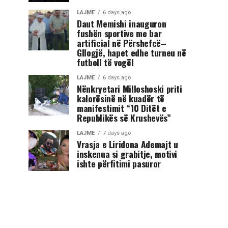
LAJME
6 days ago
Daut Memishi inauguron
fushën sportive me bar
artificial në Përshefcë–
Gllogjë, hapet edhe turneu në
futboll të vogël
LAJME
6 days ago
Nënkryetari Milloshoski priti
kalorësinë në kuadër të
manifestimit “10 Ditët e
Republikës së Krushevës”
LAJME
7 days ago
Vrasja e Liridona Ademajt u
inskenua si grabitje, motivi
ishte përfitimi pasuror