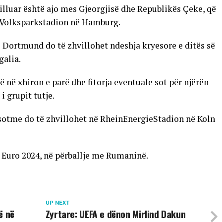
illuar është ajo mes Gjeorgjisë dhe Republikës Çeke, që
ë Volksparkstadion në Hamburg.
ë Dortmund do të zhvillohet ndeshja kryesore e ditës së
galia.
ë në xhiron e parë dhe fitorja eventuale sot për njërën
i grupit tutje.
 sotme do të zhvillohet në RheinEnergieStadion në Koln
ë Euro 2024, në përballje me Rumaninë.
UP NEXT
ë në
Zyrtare: UEFA e dënon Mirlind Dakun