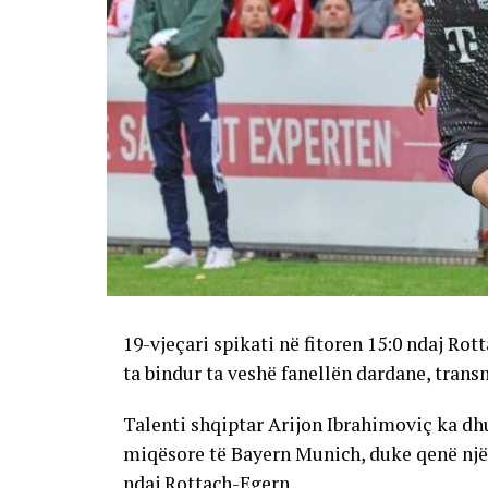
19-vjeçari spikati në fitoren 15:0 ndaj Ro
ta bindur ta veshë fanellën dardane, trans
Talenti shqiptar Arijon Ibrahimoviç ka dh
miqësore të Bayern Munich, duke qenë një n
ndaj Rottach-Egern.