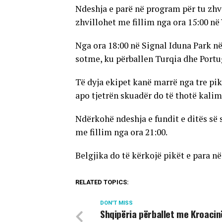
Ndeshja e parë në program për tu zhv
zhvillohet me fillim nga ora 15:00 n
Nga ora 18:00 në Signal Iduna Park n
sotme, ku përballen Turqia dhe Portu
Të dyja ekipet kanë marrë nga tre pik
apo tjetrën skuadër do të thotë kalim 
Ndërkohë ndeshja e fundit e ditës së
me fillim nga ora 21:00.
Belgjika do të kërkojë pikët e para n
RELATED TOPICS:
DON'T MISS
Shqipëria përballet me Kroacin