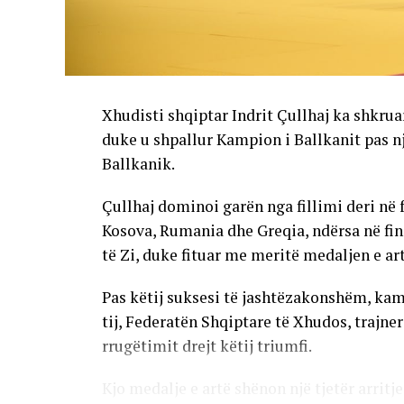
Xhudisti shqiptar Indrit Çullhaj ka shkruar 
duke u shpallur Kampion i Ballkanit pas 
Ballkanik.
Çullhaj dominoi garën nga fillimi deri në
Kosova, Rumania dhe Greqia, ndërsa në fin
të Zi, duke fituar me meritë medaljen e art
Pas këtij suksesi të jashtëzakonshëm, kam
tij, Federatën Shqiptare të Xhudos, trajner
rrugëtimit drejt këtij triumfi.
Kjo medalje e artë shënon një tjetër arritje