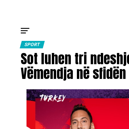
SPORT
Sot luhen tri ndeshj
Vëmendja në sfidën 