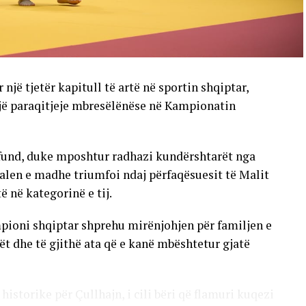
një tjetër kapitull të artë në sportin shqiptar,
një paraqitjeje mbresëlënëse në Kampionatin
 fund, duke mposhtur radhazi kundërshtarët nga
alen e madhe triumfoi ndaj përfaqësuesit të Malit
ë në kategorinë e tij.
pioni shqiptar shprehu mirënjohjen për familjen e
ët dhe të gjithë ata që e kanë mbështetur gjatë
 historike për Çullhajn, i cili bëri që flamuri kuqezi