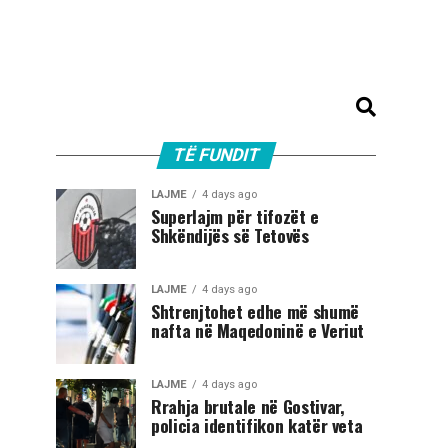
TË FUNDIT
LAJME
4 days ago
Superlajm për tifozët e
Shkëndijës së Tetovës
LAJME
4 days ago
Shtrenjtohet edhe më shumë
nafta në Maqedoninë e Veriut
LAJME
4 days ago
Rrahja brutale në Gostivar,
policia identifikon katër veta