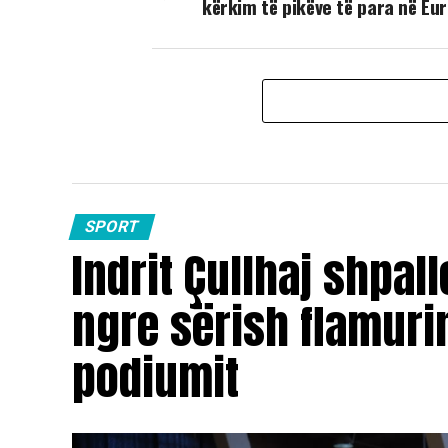
kërkim të pikëve të para në Eu
SPORT
Indrit Çullhaj shpall
ngre sërish flamuri
podiumit