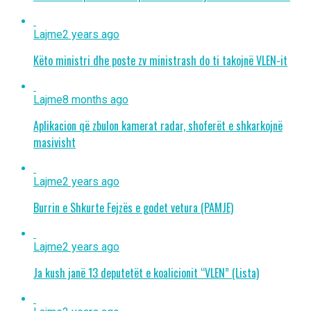
Lajme
2 years ago
Këto ministri dhe poste zv ministrash do ti takojnë VLEN-it
Lajme
8 months ago
Aplikacion që zbulon kamerat radar, shoferët e shkarkojnë
masivisht
Lajme
2 years ago
Burrin e Shkurte Fejzës e godet vetura (PAMJE)
Lajme
2 years ago
Ja kush janë 13 deputetët e koalicionit “VLEN” (Lista)