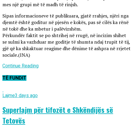
mes një grupi më të madh të rinjsh.
Sipas informacioneve të publikuara, gjatë rrahjes, njëri nga
djemtë është goditur në pjesën e kokës, pas së cilës ka rënë
në tokë dhe ka mbetur i palëvizshëm.
Përkundër faktit se po shtrihej në rrugë, në incizim shihet
se sulmi ka vazhduar me goditje të shumta ndaj trupit të tij,
gjë që ka shkaktuar reagime dhe dënime të ashpra në rrjetet
sociale.(INA)
Continue Reading
TË FUNDIT
Lajme
3 days ago
Superlajm për tifozët e Shkëndijës së
Tetovës