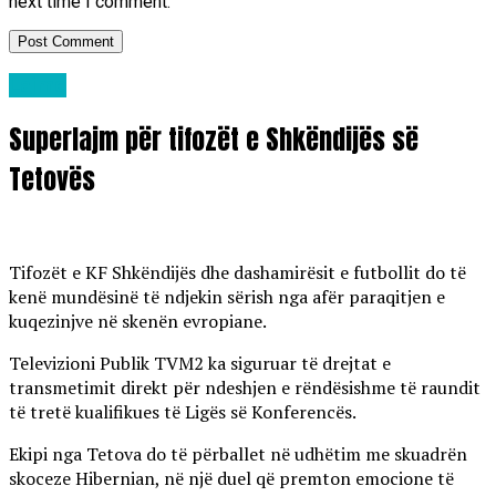
next time I comment.
Lajme
Superlajm për tifozët e Shkëndijës së
Tetovës
Tifozët e KF Shkëndijës dhe dashamirësit e futbollit do të
kenë mundësinë të ndjekin sërish nga afër paraqitjen e
kuqezinjve në skenën evropiane.
Televizioni Publik TVM2 ka siguruar të drejtat e
transmetimit direkt për ndeshjen e rëndësishme të raundit
të tretë kualifikues të Ligës së Konferencës.
Ekipi nga Tetova do të përballet në udhëtim me skuadrën
skoceze Hibernian, në një duel që premton emocione të