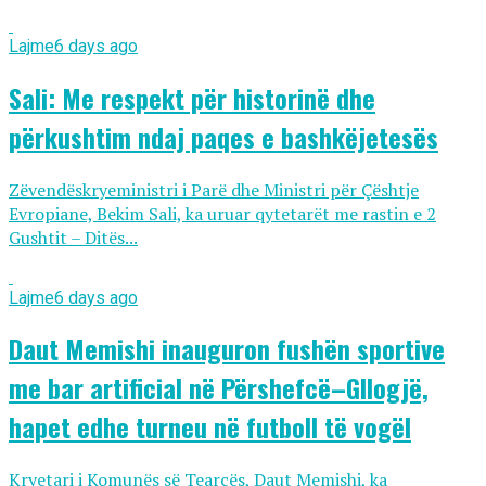
Lajme
6 days ago
Sali: Me respekt për historinë dhe
përkushtim ndaj paqes e bashkëjetesës
Zëvendëskryeministri i Parë dhe Ministri për Çështje
Evropiane, Bekim Sali, ka uruar qytetarët me rastin e 2
Gushtit – Ditës...
Lajme
6 days ago
Daut Memishi inauguron fushën sportive
me bar artificial në Përshefcë–Gllogjë,
hapet edhe turneu në futboll të vogël
Kryetari i Komunës së Tearcës, Daut Memishi, ka