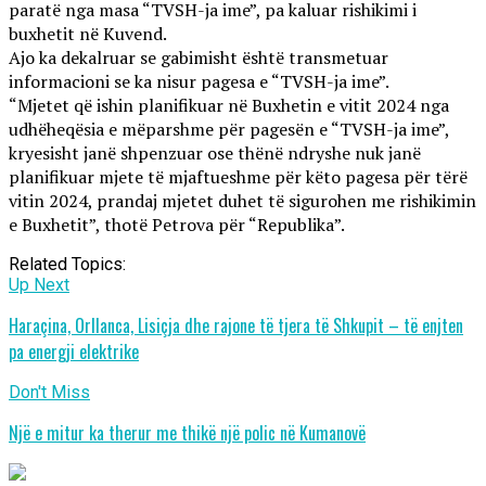
paratë nga masa “TVSH-ja ime”, pa kaluar rishikimi i
buxhetit në Kuvend.
Ajo ka dekalruar se gabimisht është transmetuar
informacioni se ka nisur pagesa e “TVSH-ja ime”.
“Mjetet që ishin planifikuar në Buxhetin e vitit 2024 nga
udhëheqësia e mëparshme për pagesën e “TVSH-ja ime”,
kryesisht janë shpenzuar ose thënë ndryshe nuk janë
planifikuar mjete të mjaftueshme për këto pagesa për tërë
vitin 2024, prandaj mjetet duhet të sigurohen me rishikimin
e Buxhetit”, thotë Petrova për “Republika”.
Related Topics:
Up Next
Haraçina, Orllanca, Lisiçja dhe rajone të tjera të Shkupit – të enjten
pa energji elektrike
Don't Miss
Një e mitur ka therur me thikë një polic në Kumanovë