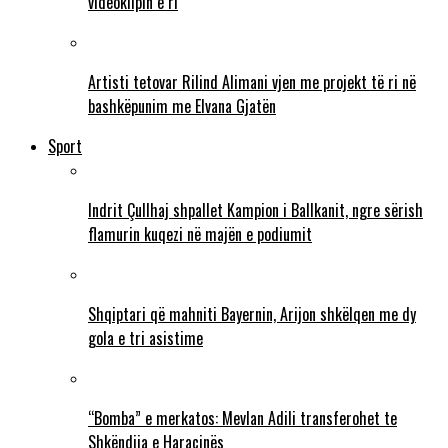
videoklipin e ri
Artisti tetovar Rilind Alimani vjen me projekt të ri në
bashkëpunim me Elvana Gjatën
Sport
Indrit Çullhaj shpallet Kampion i Ballkanit, ngre sërish
flamurin kuqezi në majën e podiumit
Shqiptari që mahniti Bayernin, Arijon shkëlqen me dy
gola e tri asistime
“Bomba” e merkatos: Mevlan Adili transferohet te
Shkëndija e Haraçinës