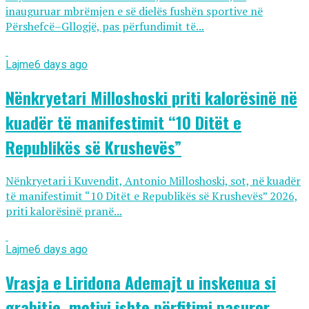
inauguruar mbrëmjen e së dielës fushën sportive në
Përshefcë–Gllogjë, pas përfundimit të...
Lajme
6 days ago
Nënkryetari Milloshoski priti kalorësinë në
kuadër të manifestimit “10 Ditët e
Republikës së Krushevës”
Nënkryetari i Kuvendit, Antonio Milloshoski, sot, në kuadër
të manifestimit “10 Ditët e Republikës së Krushevës” 2026,
priti kalorësinë pranë...
Lajme
6 days ago
Vrasja e Liridona Ademajt u inskenua si
grabitje, motivi ishte përfitimi pasuror