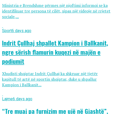
Ministria e Brendshme përmes një njoftimi informoi se ka
identifikuar tre persona të cilët, sipas një videoje në rrjetet
sociale,...
Sport
6 days ago
Indrit Çullhaj shpallet Kampion i Ballkanit,
ngre sërish flamurin kuqezi në majën e
podiumit
Xhudisti shqiptar Indrit Çullhaj ka shkruar një tjetër
kapitull të artë në sportin shqiptar, duke u shpallur
Kampion i Ballkanit...
Lajme
6 days ago
“Tre muaj pa furnizim me ujë në Gjashtë”,