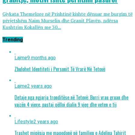
Gjykata Themelore në Prishtinë kishte dënuar me burgim të
përjetshëm Naim Murselin dhe Granit Plavën, ndërsa
Kushtrim Kokallën me 30...
Trending
Lajme
9 months ago
Zbulohet Identiteti i Personit Të Vrarë Në Tetovë
Lajme
2 years ago
Detaje nga ngjarja tronditëse në Tetovë: Burri vrau gruan dhe
vajzën 4 vjeçe, pastaj qëlloi djalin 9 vjeç dhe veten e tij
Lifestyle
2 years ago
Trashet miqësia me maqedonë në familjen e Adelina Tahirit