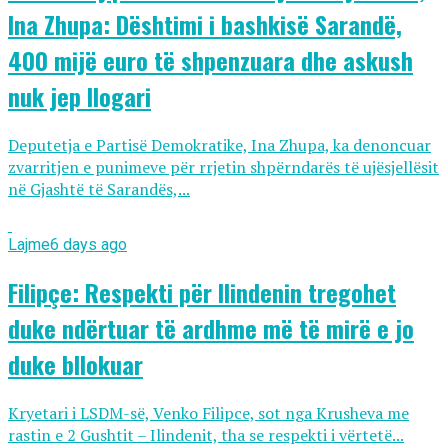
Ina Zhupa: Dështimi i bashkisë Sarandë,
400 mijë euro të shpenzuara dhe askush
nuk jep llogari
Deputetja e Partisë Demokratike, Ina Zhupa, ka denoncuar
zvarritjen e punimeve për rrjetin shpërndarës të ujësjellësit
në Gjashtë të Sarandës,...
Lajme
6 days ago
Filipçe: Respekti për Ilindenin tregohet
duke ndërtuar të ardhme më të mirë e jo
duke bllokuar
Kryetari i LSDM-së, Venko Filipce, sot nga Krusheva me
rastin e 2 Gushtit – Ilindenit, tha se respekti i vërtetë...