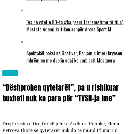
“As në vitet e 80-ta s’ka pasur transmetime të tilla”,
Mustafa Ademi kritikon ashpër Arena Sport M
Spektakël boksi në Gostivar, Benjamin Imeri kryeson
mbrëmjen me duelin ndaj kolumbianit Mosquera
Lajme
“Dëshprohen qytetarët”, pa u rishikuar
buxheti nuk ka para për “TVSH-ja ime”
Drejtoresha e Drejtorisë për të Ardhura Publike, Elena
Petrova thotë se qytetarët nuk do të mund t’i marrin