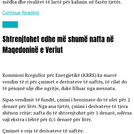
mëdha dhe rivalitet të lartë për kalimin në fazën tjetër.
Continue Reading
Lajme
Shtrenjtohet edhe më shumë nafta në
Maqedoninë e Veriut
Komisioni Rregullor për Energjetikë (KRRE) ka marrë
vendim të ri për çmimet e derivateve të naftës, të cilat do
të pësojnë ulje dhe ngritje, duke filluar nga mesnata.
Sipas vendimit të fundit, çmimi i benzinave do të ulet për 2
denarë për litër. Nga ana tjetër, çmimi i derivateve të tjera
shënon rritje: nafta do të shtrenjtohet për 1 denarë, ndërsa
vaji ekstra i lehtë për 0,5 denarë për litër.
Çmimet e reja të derivateve të naftës: