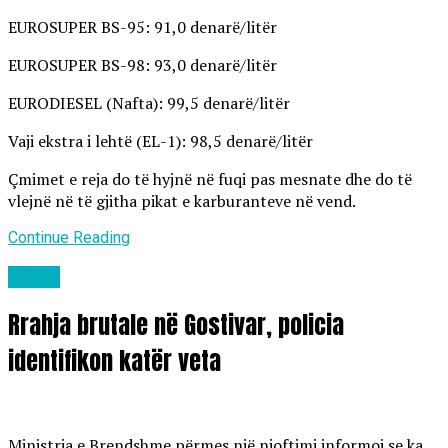
EUROSUPER BS-95: 91,0 denarë/litër
EUROSUPER BS-98: 93,0 denarë/litër
EURODIESEL (Nafta): 99,5 denarë/litër
Vaji ekstra i lehtë (EL-1): 98,5 denarë/litër
Çmimet e reja do të hyjnë në fuqi pas mesnate dhe do të
vlejnë në të gjitha pikat e karburanteve në vend.
Continue Reading
Lajme
Rrahja brutale në Gostivar, policia
identifikon katër veta
Ministria e Brendshme përmes një njoftimi informoi se ka