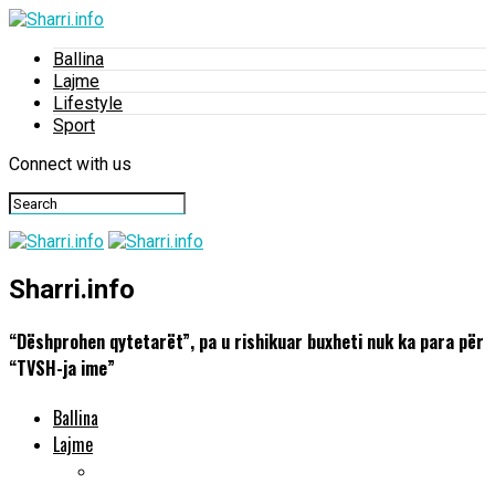
Ballina
Lajme
Lifestyle
Sport
Connect with us
Sharri.info
“Dëshprohen qytetarët”, pa u rishikuar buxheti nuk ka para për
“TVSH-ja ime”
Ballina
Lajme