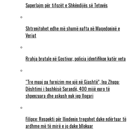
Superlajm për tifozët e Shkëndijës së Tetovës
Shtrenjtohet edhe më shumë nafta në Maqedoninë e
Veriut
Rrahja brutale në Gostivar, policia identifikon katër veta
“Tre muaj pa furnizim me ujë në Gjashtë”, Ina Zhupa:
Dështimi i bashkisë Sarandë, 400 mijë euro të
shpenzuara dhe askush nuk jep llogari
Filipçe: Respekti për Ilindenin tregohet duke ndërtuar të
ardhme më të mirë e jo duke bllokuar