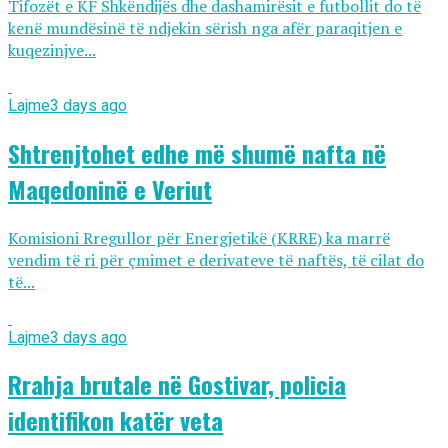
Tifozët e KF Shkëndijës dhe dashamirësit e futbollit do të
kenë mundësinë të ndjekin sërish nga afër paraqitjen e
kuqezinjve...
Lajme
3 days ago
Shtrenjtohet edhe më shumë nafta në
Maqedoninë e Veriut
Komisioni Rregullor për Energjetikë (KRRE) ka marrë
vendim të ri për çmimet e derivateve të naftës, të cilat do
të...
Lajme
3 days ago
Rrahja brutale në Gostivar, policia
identifikon katër veta