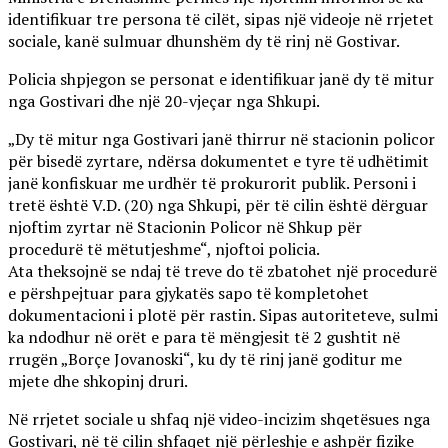
identifikuar tre persona të cilët, sipas një videoje në rrjetet
sociale, kanë sulmuar dhunshëm dy të rinj në Gostivar.
Policia shpjegon se personat e identifikuar janë dy të mitur
nga Gostivari dhe një 20-vjeçar nga Shkupi.
„Dy të mitur nga Gostivari janë thirrur në stacionin policor
për bisedë zyrtare, ndërsa dokumentet e tyre të udhëtimit
janë konfiskuar me urdhër të prokurorit publik. Personi i
tretë është V.D. (20) nga Shkupi, për të cilin është dërguar
njoftim zyrtar në Stacionin Policor në Shkup për
procedurë të mëtutjeshme“, njoftoi policia.
Ata theksojnë se ndaj të treve do të zbatohet një procedurë
e përshpejtuar para gjykatës sapo të kompletohet
dokumentacioni i plotë për rastin. Sipas autoriteteve, sulmi
ka ndodhur në orët e para të mëngjesit të 2 gushtit në
rrugën „Borçe Jovanoski“, ku dy të rinj janë goditur me
mjete dhe shkopinj druri.
Në rrjetet sociale u shfaq një video-incizim shqetësues nga
Gostivari, në të cilin shfaqet një përleshje e ashpër fizike