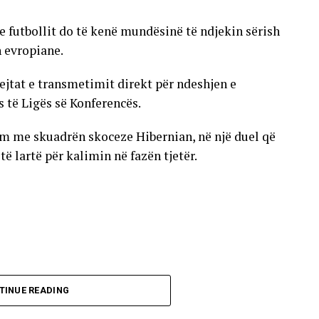
e futbollit do të kenë mundësinë të ndjekin sërish
n evropiane.
ejtat e transmetimit direkt për ndeshjen e
s të Ligës së Konferencës.
im me skuadrën skoceze Hibernian, në një duel që
 lartë për kalimin në fazën tjetër.
TINUE READING