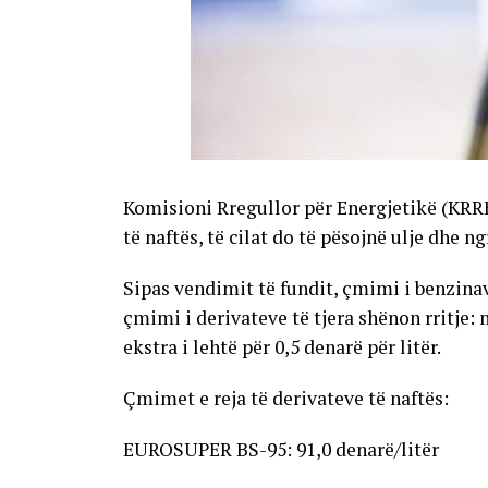
Komisioni Rregullor për Energjetikë (KRR
të naftës, të cilat do të pësojnë ulje dhe n
Sipas vendimit të fundit, çmimi i benzinave
çmimi i derivateve të tjera shënon rritje: 
ekstra i lehtë për 0,5 denarë për litër.
Çmimet e reja të derivateve të naftës:
EUROSUPER BS-95: 91,0 denarë/litër