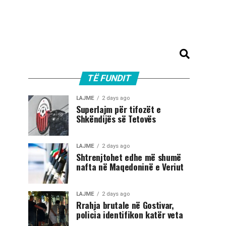
TË FUNDIT
LAJME
2 days ago
Superlajm për tifozët e
Shkëndijës së Tetovës
LAJME
2 days ago
Shtrenjtohet edhe më shumë
nafta në Maqedoninë e Veriut
LAJME
2 days ago
Rrahja brutale në Gostivar,
policia identifikon katër veta