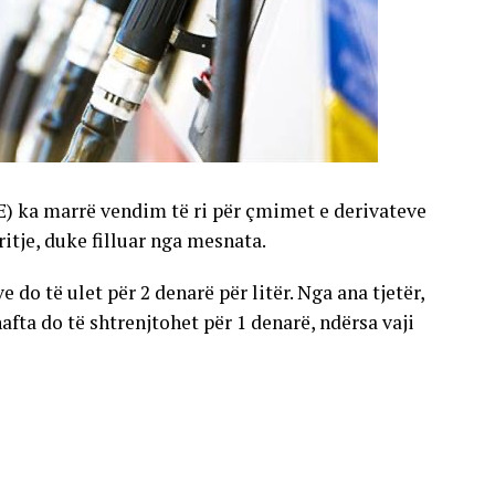
E) ka marrë vendim të ri për çmimet e derivateve
gritje, duke filluar nga mesnata.
 do të ulet për 2 denarë për litër. Nga ana tjetër,
nafta do të shtrenjtohet për 1 denarë, ndërsa vaji