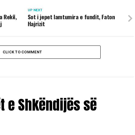
UP NEXT
a Rekë,
Sot i jepet lamtumira e fundit, Faton
j
Hajrizit
CLICK TO COMMENT
ët e Shkëndijës së