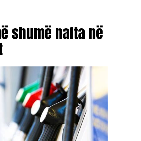
më shumë nafta në
t