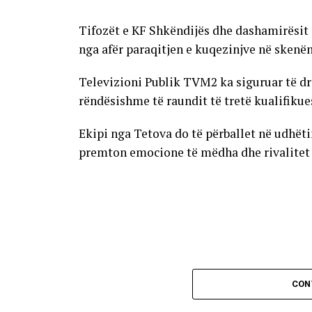
Tifozët e KF Shkëndijës dhe dashamirësit 
nga afër paraqitjen e kuqezinjve në skenë
Televizioni Publik TVM2 ka siguruar të dr
rëndësishme të raundit të tretë kualifikue
Ekipi nga Tetova do të përballet në udhët
premton emocione të mëdha dhe rivalitet të
CON