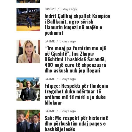
SPORT
5 days ago
Indrit Çullhaj shpallet Kampion
i Ballkanit, ngre sërish
flamurin kuqezi në majën e
podiumit
LAJME
5 days ago
“Tre muaj pa furnizim me ujë
në Gjashtë”, Ina Zhupa:
Dështimi i bashkisë Sarandë,
400 mijë euro të shpenzuara
dhe askush nuk jep llogari
LAJME
5 days ago
Filipçe: Respekti për Ilindenin
tregohet duke ndërtuar të
ardhme më të mirë e jo duke
bllokuar
LAJME
5 days ago
Sali: Me respekt për historinë
dhe përkushtim ndaj paqes e
bashkëjetesës