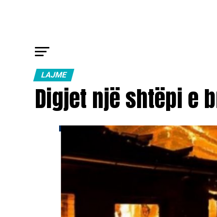
LAJME
Digjet një shtëpi e 