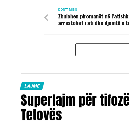
DON'T MISS
Zbulohen piromanët në Patishk
arrestohet i ati dhe djemtë e ti
LAJME
Superlajm për tifoz
Tetovës