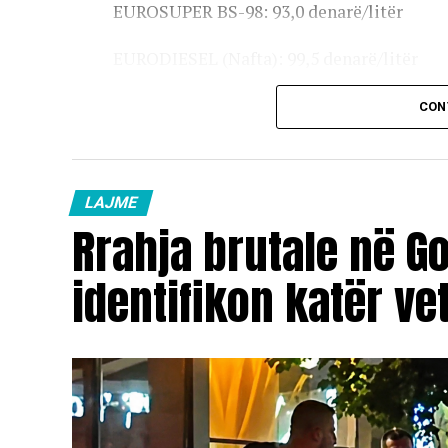
EUROSUPER BS-98: 93,0 denarë/litër
EURODIESEL (Nafta): 99,5 denarë/litër
Vaji ekstra i lehtë (EL-1): 98,5 denarë/litër
CON
Çmimet e reja do të hyjnë në fuqi pas mesn
karburanteve në vend.
LAJME
Rrahja brutale në Go
identifikon katër ve