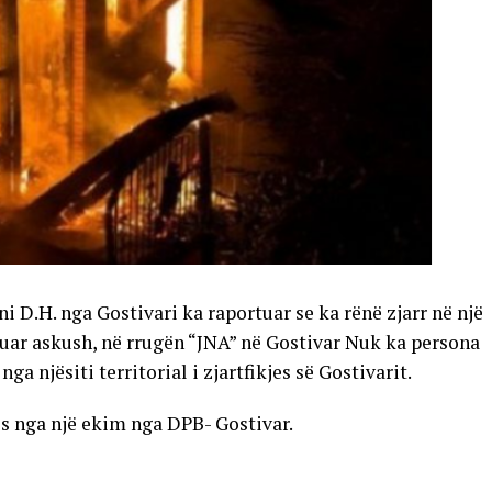
i D.H. nga Gostivari ka raportuar se ka rënë zjarr në një
anuar askush, në rrugën “JNA” në Gostivar Nuk ka persona
ga njësiti territorial i zjartfikjes së Gostivarit.
ës nga një ekim nga DPB- Gostivar.