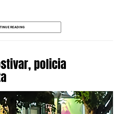
TINUE READING
ate dhe do të vlejnë në të gjitha pikat e
stivar, policia
ta