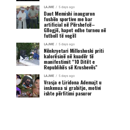
LAJME
5 days ago
Daut Memishi inauguron
fushën sportive me bar
artificial në Përshefcë–
Gllogjë, hapet edhe turneu në
futboll të vogël
LAJME
5 days ago
Nënkryetari Milloshoski priti
kalorësinë në kuadër të
manifestimit “10 Ditët e
Republikës së Krushevës”
LAJME
5 days ago
Vrasja e Liridona Ademajt u
inskenua si grabitje, motivi
ishte përfitimi pasuror