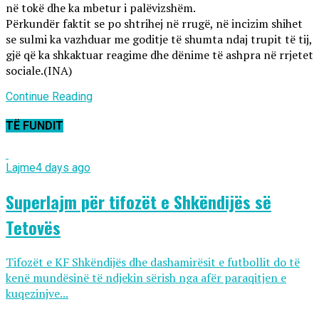
në tokë dhe ka mbetur i palëvizshëm.
Përkundër faktit se po shtrihej në rrugë, në incizim shihet
se sulmi ka vazhduar me goditje të shumta ndaj trupit të tij,
gjë që ka shkaktuar reagime dhe dënime të ashpra në rrjetet
sociale.(INA)
Continue Reading
TË FUNDIT
Lajme
4 days ago
Superlajm për tifozët e Shkëndijës së
Tetovës
Tifozët e KF Shkëndijës dhe dashamirësit e futbollit do të
kenë mundësinë të ndjekin sërish nga afër paraqitjen e
kuqezinjve...