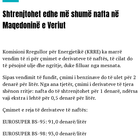
Shtrenjtohet edhe më shumë nafta në
Maqedoninë e Veriut
Komisioni Rregullor për Energjetikë (KRRE) ka marrë
vendim të ri për çmimet e derivateve të naftës, të cilat do
të pësojnë ulje dhe ngritje, duke filluar nga mesnata.
Sipas vendimit të fundit, çmimi i benzinave do të ulet për 2
denarë për litër. Nga ana tjetër, çmimi i derivateve të tjera
shënon rritje: nafta do të shtrenjtohet për 1 denarë, ndërsa
vaji ekstra i lehtë për 0,5 denarë për litër.
Çmimet e reja të derivateve të naftës:
EUROSUPER BS-95: 91,0 denarë/litër
EUROSUPER BS-98: 93,0 denarë/litër