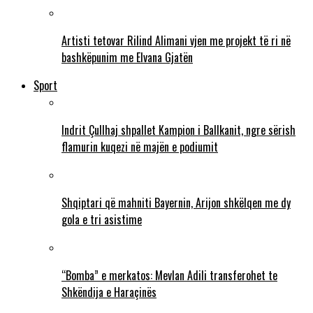
Artisti tetovar Rilind Alimani vjen me projekt të ri në
bashkëpunim me Elvana Gjatën
Sport
Indrit Çullhaj shpallet Kampion i Ballkanit, ngre sërish
flamurin kuqezi në majën e podiumit
Shqiptari që mahniti Bayernin, Arijon shkëlqen me dy
gola e tri asistime
“Bomba” e merkatos: Mevlan Adili transferohet te
Shkëndija e Haraçinës