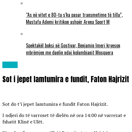
“As në vitet e 80-ta s’ka pasur transmetime të tilla”,
Mustafa Ademi kritikon ashpër Arena Sport M
Spektakël boksi në Gostivar, Benjamin Imeri kryeson
mbrëmjen me duelin ndaj kolumbianit Mosquera
Lajme
Sot i jepet lamtumira e fundit, Faton Hajrizit
Sot do t’i jepet lamtumira e fundit Faton Hajrizit.
I ndjeri do të varroset të dielën në ora 14:00 në varrezat e
fshatit Klinë e Ulët.