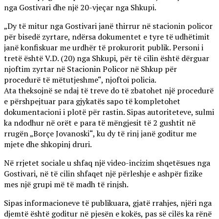
nga Gostivari dhe një 20-vjeçar nga Shkupi.
„Dy të mitur nga Gostivari janë thirrur në stacionin policor
për bisedë zyrtare, ndërsa dokumentet e tyre të udhëtimit
janë konfiskuar me urdhër të prokurorit publik. Personi i
tretë është V.D. (20) nga Shkupi, për të cilin është dërguar
njoftim zyrtar në Stacionin Policor në Shkup për
procedurë të mëtutjeshme“, njoftoi policia.
Ata theksojnë se ndaj të treve do të zbatohet një procedurë
e përshpejtuar para gjykatës sapo të kompletohet
dokumentacioni i plotë për rastin. Sipas autoriteteve, sulmi
ka ndodhur në orët e para të mëngjesit të 2 gushtit në
rrugën „Borçe Jovanoski“, ku dy të rinj janë goditur me
mjete dhe shkopinj druri.
Në rrjetet sociale u shfaq një video-incizim shqetësues nga
Gostivari, në të cilin shfaqet një përleshje e ashpër fizike
mes një grupi më të madh të rinjsh.
Sipas informacioneve të publikuara, gjatë rrahjes, njëri nga
djemtë është goditur në pjesën e kokës, pas së cilës ka rënë