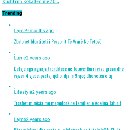
Kushtrim Kokallën me 30...
Trending
Lajme
9 months ago
Zbulohet Identiteti i Personit Të Vrarë Në Tetovë
Lajme
2 years ago
Detaje nga ngjarja tronditëse në Tetovë: Burri vrau gruan dhe
vajzën 4 vjeçe, pastaj qëlloi djalin 9 vjeç dhe veten e tij
Lifestyle
2 years ago
Trashet miqësia me maqedonë në familjen e Adelina Tahirit
Lajme
2 years ago