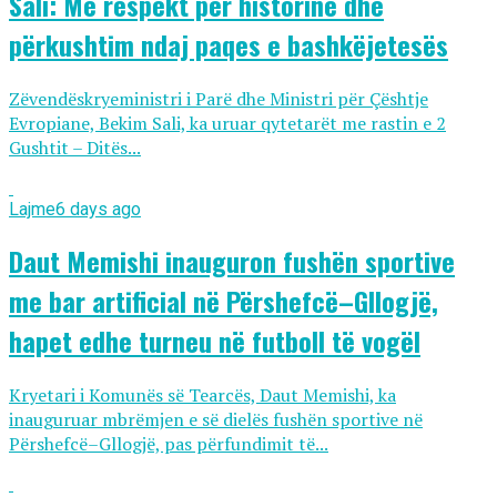
Sali: Me respekt për historinë dhe
përkushtim ndaj paqes e bashkëjetesës
Zëvendëskryeministri i Parë dhe Ministri për Çështje
Evropiane, Bekim Sali, ka uruar qytetarët me rastin e 2
Gushtit – Ditës...
Lajme
6 days ago
Daut Memishi inauguron fushën sportive
me bar artificial në Përshefcë–Gllogjë,
hapet edhe turneu në futboll të vogël
Kryetari i Komunës së Tearcës, Daut Memishi, ka
inauguruar mbrëmjen e së dielës fushën sportive në
Përshefcë–Gllogjë, pas përfundimit të...