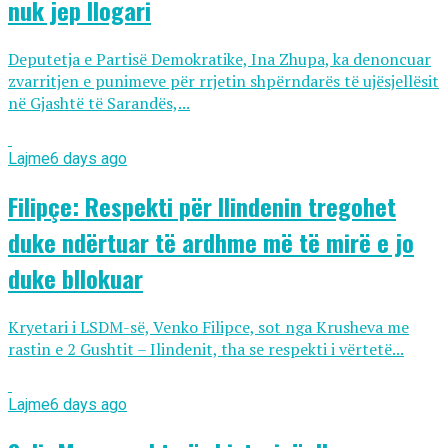
nuk jep llogari
Deputetja e Partisë Demokratike, Ina Zhupa, ka denoncuar
zvarritjen e punimeve për rrjetin shpërndarës të ujësjellësit
në Gjashtë të Sarandës,...
Lajme
6 days ago
Filipçe: Respekti për Ilindenin tregohet
duke ndërtuar të ardhme më të mirë e jo
duke bllokuar
Kryetari i LSDM-së, Venko Filipce, sot nga Krusheva me
rastin e 2 Gushtit – Ilindenit, tha se respekti i vërtetë...
Lajme
6 days ago