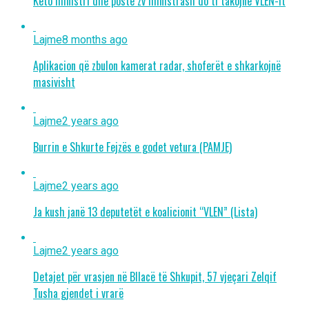
Këto ministri dhe poste zv ministrash do ti takojnë VLEN-it
Lajme
8 months ago
Aplikacion që zbulon kamerat radar, shoferët e shkarkojnë
masivisht
Lajme
2 years ago
Burrin e Shkurte Fejzës e godet vetura (PAMJE)
Lajme
2 years ago
Ja kush janë 13 deputetët e koalicionit “VLEN” (Lista)
Lajme
2 years ago
Detajet për vrasjen në Bllacë të Shkupit, 57 vjeçari Zelqif
Tusha gjendet i vrarë