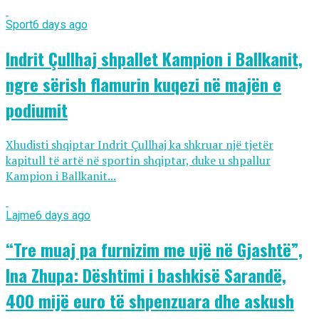
Sport
6 days ago
Indrit Çullhaj shpallet Kampion i Ballkanit,
ngre sërish flamurin kuqezi në majën e
podiumit
Xhudisti shqiptar Indrit Çullhaj ka shkruar një tjetër
kapitull të artë në sportin shqiptar, duke u shpallur
Kampion i Ballkanit...
Lajme
6 days ago
“Tre muaj pa furnizim me ujë në Gjashtë”,
Ina Zhupa: Dështimi i bashkisë Sarandë,
400 mijë euro të shpenzuara dhe askush