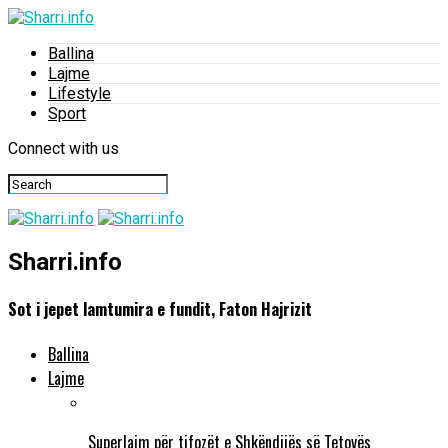
Ballina
Lajme
Lifestyle
Sport
Connect with us
Sharri.info
Sot i jepet lamtumira e fundit, Faton Hajrizit
Ballina
Lajme
Superlajm për tifozët e Shkëndijës së Tetovës