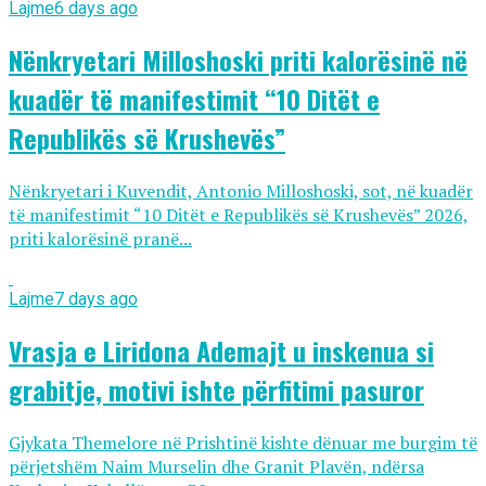
Lajme
6 days ago
Nënkryetari Milloshoski priti kalorësinë në
kuadër të manifestimit “10 Ditët e
Republikës së Krushevës”
Nënkryetari i Kuvendit, Antonio Milloshoski, sot, në kuadër
të manifestimit “10 Ditët e Republikës së Krushevës” 2026,
priti kalorësinë pranë...
Lajme
7 days ago
Vrasja e Liridona Ademajt u inskenua si
grabitje, motivi ishte përfitimi pasuror
Gjykata Themelore në Prishtinë kishte dënuar me burgim të
përjetshëm Naim Murselin dhe Granit Plavën, ndërsa