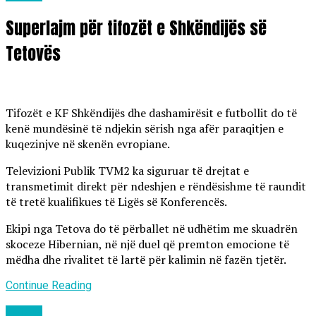
Superlajm për tifozët e Shkëndijës së
Tetovës
Tifozët e KF Shkëndijës dhe dashamirësit e futbollit do të
kenë mundësinë të ndjekin sërish nga afër paraqitjen e
kuqezinjve në skenën evropiane.
Televizioni Publik TVM2 ka siguruar të drejtat e
transmetimit direkt për ndeshjen e rëndësishme të raundit
të tretë kualifikues të Ligës së Konferencës.
Ekipi nga Tetova do të përballet në udhëtim me skuadrën
skoceze Hibernian, në një duel që premton emocione të
mëdha dhe rivalitet të lartë për kalimin në fazën tjetër.
Continue Reading
Lajme