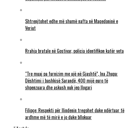
Shtrenjtohet edhe më shumë nafta në Maqedoninë e
Veriut
Rrahja brutale në Gostivar, policia identifikon katër veta
“Tre muaj pa furnizim me ujë në Gjashtë”, Ina Zhupa:
Dështimi i bashkisë Sarandë, 400 mijë euro të
shpenzuara dhe askush nuk jep llogari
Filipçe: Respekti për Ilindenin tregohet duke ndërtuar të
ardhme më të mirë e jo duke bllokuar