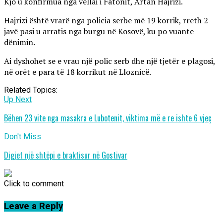
Kjo u konfirmua nga vëllai i Fatonit, Artan Hajrizi.
Hajrizi është vrarë nga policia serbe më 19 korrik, rreth 2
javë pasi u arratis nga burgu në Kosovë, ku po vuante
dënimin.
Ai dyshohet se e vrau një polic serb dhe një tjetër e plagosi,
në orët e para të 18 korrikut në Lloznicë.
Related Topics:
Up Next
Bëhen 23 vite nga masakra e Lubotenit, viktima më e re ishte 6 vjeç
Don't Miss
Digjet një shtëpi e braktisur në Gostivar
Click to comment
Leave a Reply