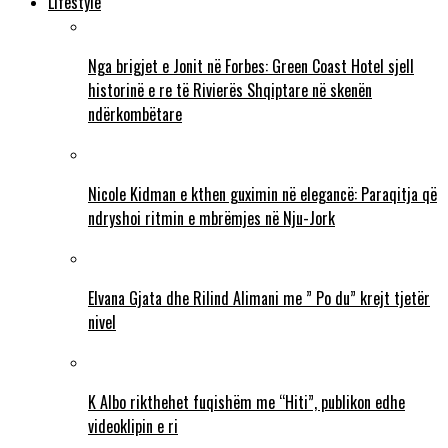
Lifestyle
Nga brigjet e Jonit në Forbes: Green Coast Hotel sjell
historinë e re të Rivierës Shqiptare në skenën
ndërkombëtare
Nicole Kidman e kthen guximin në elegancë: Paraqitja që
ndryshoi ritmin e mbrëmjes në Nju-Jork
Elvana Gjata dhe Rilind Alimani me ” Po du” krejt tjetër
nivel
K Albo rikthehet fuqishëm me “Hiti”, publikon edhe
videoklipin e ri