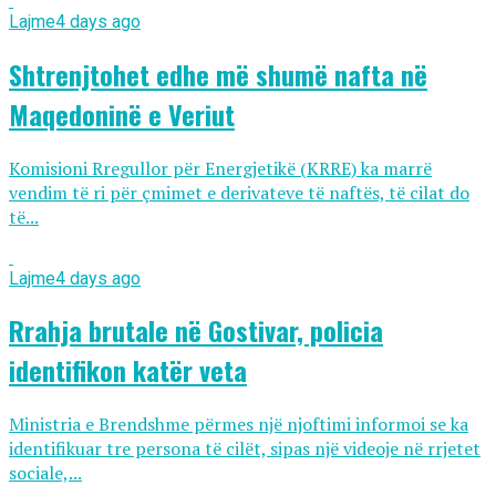
Lajme
4 days ago
Shtrenjtohet edhe më shumë nafta në
Maqedoninë e Veriut
Komisioni Rregullor për Energjetikë (KRRE) ka marrë
vendim të ri për çmimet e derivateve të naftës, të cilat do
të...
Lajme
4 days ago
Rrahja brutale në Gostivar, policia
identifikon katër veta
Ministria e Brendshme përmes një njoftimi informoi se ka
identifikuar tre persona të cilët, sipas një videoje në rrjetet
sociale,...