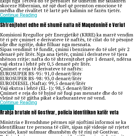
Ekipi nga Tetova do të përballet në udhëtim me skuadrën
skoceze Hibernian, në një duel që premton emocione të
mëdha dhe rivalitet të lartë për kalimin në fazën tjetër.
Continue Reading
Lajme
Shtrenjtohet edhe më shumë nafta në Maqedoninë e Veriut
Komisioni Rregullor për Energjetikë (KRRE) ka marrë vendim
të ri për çmimet e derivateve të naftës, të cilat do të pësojnë
ulje dhe ngritje, duke filluar nga mesnata.
Sipas vendimit të fundit, çmimi i benzinave do të ulet për 2
denarë për litër. Nga ana tjetër, çmimi i derivateve të tjera
shënon rritje: nafta do të shtrenjtohet për 1 denarë, ndërsa
vaji ekstra i lehtë për 0,5 denarë për litër.
Çmimet e reja të derivateve të naftës:
EUROSUPER BS-95: 91,0 denarë/litër
EUROSUPER BS-98: 93,0 denarë/litër
EURODIESEL (Nafta): 99,5 denarë/litër
Vaji ekstra i lehtë (EL-1): 98,5 denarë/litër
Çmimet e reja do të hyjnë në fuqi pas mesnate dhe do të
vlejnë në të gjitha pikat e karburanteve në vend.
Continue Reading
Lajme
Rrahja brutale në Gostivar, policia identifikon katër veta
Ministria e Brendshme përmes një njoftimi informoi se ka
identifikuar tre persona të cilët, sipas një videoje në rrjetet
sociale, kanë sulmuar dhunshëm dy të rinj në Gostivar.