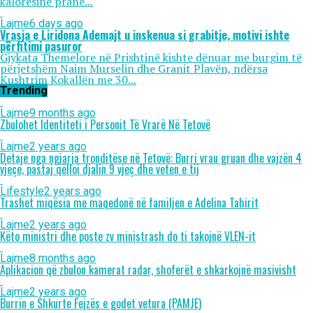
kalorësinë pranë...
Lajme
6 days ago
Vrasja e Liridona Ademajt u inskenua si grabitje, motivi ishte
përfitimi pasuror
Gjykata Themelore në Prishtinë kishte dënuar me burgim të
përjetshëm Naim Murselin dhe Granit Plavën, ndërsa
Kushtrim Kokallën me 30...
Trending
Lajme
9 months ago
Zbulohet Identiteti i Personit Të Vrarë Në Tetovë
Lajme
2 years ago
Detaje nga ngjarja tronditëse në Tetovë: Burri vrau gruan dhe vajzën 4
vjeçe, pastaj qëlloi djalin 9 vjeç dhe veten e tij
Lifestyle
2 years ago
Trashet miqësia me maqedonë në familjen e Adelina Tahirit
Lajme
2 years ago
Këto ministri dhe poste zv ministrash do ti takojnë VLEN-it
Lajme
8 months ago
Aplikacion që zbulon kamerat radar, shoferët e shkarkojnë masivisht
Lajme
2 years ago
Burrin e Shkurte Fejzës e godet vetura (PAMJE)