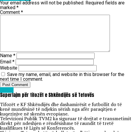
Your email address will not be published.
Required fields are
marked
*
Comment
*
Name
*
Email
*
Website
Save my name, email, and website in this browser for the
next time I comment.
Lajme
Superlajm për tifozët e Shkëndijës së Tetovës
Tifozët e KF Shkëndijës dhe dashamirësit e futbollit do të
kenë mundësinë të ndjekin sërish nga afër paraqitjen e
kuqezinjve në skenën evropiane.
Televizioni Publik TVM2 ka siguruar të drejtat e transmetimit
direkt për ndeshjen e rëndësishme të raundit të tretë
kualifikues të Ligës së Konferencës.