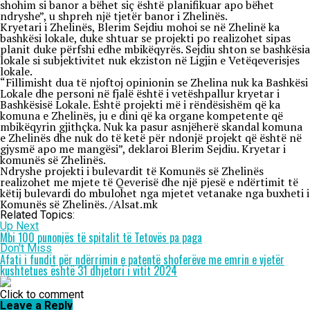
shohim si banor a bëhet siç është planifikuar apo bëhet
ndryshe”, u shpreh një tjetër banor i Zhelinës.
Kryetari i Zhelinës, Blerim Sejdiu mohoi se në Zhelinë ka
bashkësi lokale, duke shtuar se projekti po realizohet sipas
planit duke përfshi edhe mbikëqyrës. Sejdiu shton se bashkësia
lokale si subjektivitet nuk ekziston në Ligjin e Vetëqeverisjes
lokale.
“Fillimisht dua të njoftoj opinionin se Zhelina nuk ka Bashkësi
Lokale dhe personi në fjalë është i vetëshpallur kryetar i
Bashkësisë Lokale. Është projekti më i rëndësishëm që ka
komuna e Zhelinës, ju e dini që ka organe kompetente që
mbikëqyrin gjithçka. Nuk ka pasur asnjëherë skandal komuna
e Zhelinës dhe nuk do të ketë për ndonjë projekt që është në
gjysmë apo me mangësi”, deklaroi Blerim Sejdiu. Kryetar i
komunës së Zhelinës.
Ndryshe projekti i bulevardit të Komunës së Zhelinës
realizohet me mjete të Qeverisë dhe një pjesë e ndërtimit të
këtij bulevardi do mbulohet nga mjetet vetanake nga buxheti i
Komunës së Zhelinës. /Alsat.mk
Related Topics:
Up Next
Mbi 100 punonjës të spitalit të Tetovës pa paga
Don't Miss
Afati i fundit për ndërrimin e patentë shoferëve me emrin e vjetër
kushtetues është 31 dhjetori i vitit 2024
Click to comment
Leave a Reply