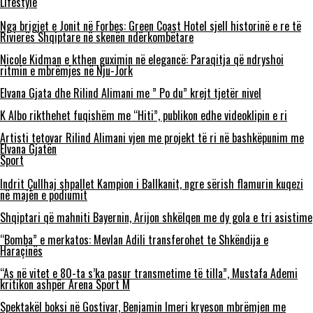
Lifestyle
Nga brigjet e Jonit në Forbes: Green Coast Hotel sjell historinë e re të
Rivierës Shqiptare në skenën ndërkombëtare
Nicole Kidman e kthen guximin në elegancë: Paraqitja që ndryshoi
ritmin e mbrëmjes në Nju-Jork
Elvana Gjata dhe Rilind Alimani me ” Po du” krejt tjetër nivel
K Albo rikthehet fuqishëm me “Hiti”, publikon edhe videoklipin e ri
Artisti tetovar Rilind Alimani vjen me projekt të ri në bashkëpunim me
Elvana Gjatën
Sport
Indrit Çullhaj shpallet Kampion i Ballkanit, ngre sërish flamurin kuqezi
në majën e podiumit
Shqiptari që mahniti Bayernin, Arijon shkëlqen me dy gola e tri asistime
“Bomba” e merkatos: Mevlan Adili transferohet te Shkëndija e
Haraçinës
“As në vitet e 80-ta s’ka pasur transmetime të tilla”, Mustafa Ademi
kritikon ashpër Arena Sport M
Spektakël boksi në Gostivar, Benjamin Imeri kryeson mbrëmjen me