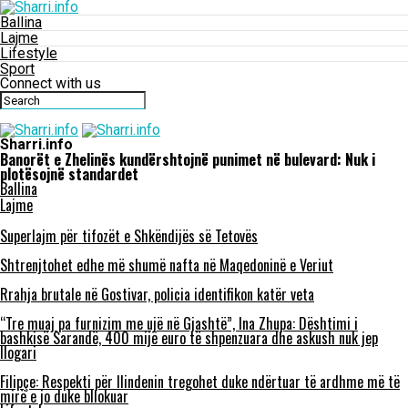
Ballina
Lajme
Lifestyle
Sport
Connect with us
Sharri.info
Banorët e Zhelinës kundërshtojnë punimet në bulevard: Nuk i
plotësojnë standardet
Ballina
Lajme
Superlajm për tifozët e Shkëndijës së Tetovës
Shtrenjtohet edhe më shumë nafta në Maqedoninë e Veriut
Rrahja brutale në Gostivar, policia identifikon katër veta
“Tre muaj pa furnizim me ujë në Gjashtë”, Ina Zhupa: Dështimi i
bashkisë Sarandë, 400 mijë euro të shpenzuara dhe askush nuk jep
llogari
Filipçe: Respekti për Ilindenin tregohet duke ndërtuar të ardhme më të
mirë e jo duke bllokuar