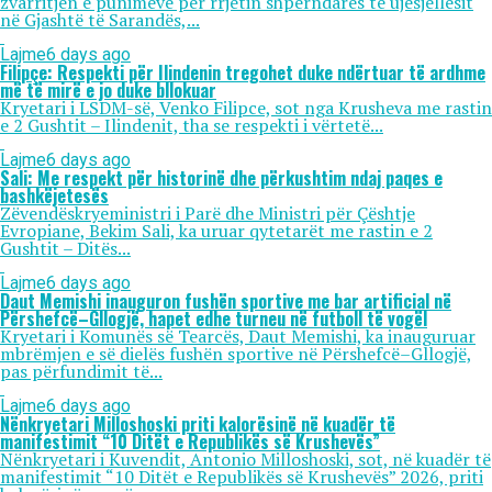
zvarritjen e punimeve për rrjetin shpërndarës të ujësjellësit
në Gjashtë të Sarandës,...
Lajme
6 days ago
Filipçe: Respekti për Ilindenin tregohet duke ndërtuar të ardhme
më të mirë e jo duke bllokuar
Kryetari i LSDM-së, Venko Filipce, sot nga Krusheva me rastin
e 2 Gushtit – Ilindenit, tha se respekti i vërtetë...
Lajme
6 days ago
Sali: Me respekt për historinë dhe përkushtim ndaj paqes e
bashkëjetesës
Zëvendëskryeministri i Parë dhe Ministri për Çështje
Evropiane, Bekim Sali, ka uruar qytetarët me rastin e 2
Gushtit – Ditës...
Lajme
6 days ago
Daut Memishi inauguron fushën sportive me bar artificial në
Përshefcë–Gllogjë, hapet edhe turneu në futboll të vogël
Kryetari i Komunës së Tearcës, Daut Memishi, ka inauguruar
mbrëmjen e së dielës fushën sportive në Përshefcë–Gllogjë,
pas përfundimit të...
Lajme
6 days ago
Nënkryetari Milloshoski priti kalorësinë në kuadër të
manifestimit “10 Ditët e Republikës së Krushevës”
Nënkryetari i Kuvendit, Antonio Milloshoski, sot, në kuadër të
manifestimit “10 Ditët e Republikës së Krushevës” 2026, priti