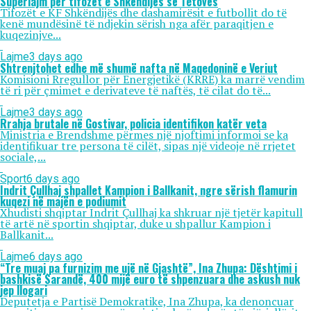
Superlajm për tifozët e Shkëndijës së Tetovës
Tifozët e KF Shkëndijës dhe dashamirësit e futbollit do të
kenë mundësinë të ndjekin sërish nga afër paraqitjen e
kuqezinjve...
Lajme
3 days ago
Shtrenjtohet edhe më shumë nafta në Maqedoninë e Veriut
Komisioni Rregullor për Energjetikë (KRRE) ka marrë vendim
të ri për çmimet e derivateve të naftës, të cilat do të...
Lajme
3 days ago
Rrahja brutale në Gostivar, policia identifikon katër veta
Ministria e Brendshme përmes një njoftimi informoi se ka
identifikuar tre persona të cilët, sipas një videoje në rrjetet
sociale,...
Sport
6 days ago
Indrit Çullhaj shpallet Kampion i Ballkanit, ngre sërish flamurin
kuqezi në majën e podiumit
Xhudisti shqiptar Indrit Çullhaj ka shkruar një tjetër kapitull
të artë në sportin shqiptar, duke u shpallur Kampion i
Ballkanit...
Lajme
6 days ago
“Tre muaj pa furnizim me ujë në Gjashtë”, Ina Zhupa: Dështimi i
bashkisë Sarandë, 400 mijë euro të shpenzuara dhe askush nuk
jep llogari
Deputetja e Partisë Demokratike, Ina Zhupa, ka denoncuar