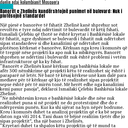
duelin ndaj kolumbianit Mosquera
Lajme
Banorët e Zhelinës kundërshtojnë punimet në bulevard: Nuk i
plotësojnë standardet
Një pjesë e banorëve të fshatit Zhelinë kanë shprehur sot
revoltën e tyre ndaj ndërtimit të bulevardit të këtij fshati.
Ismailali Çelebiu që thotë se është kryetar i Bashkësisë lokale
të fshatit, ngre dyshimet se bulevardi i fshatit nuk ndërtohet
sipas standardeve si dhe kanalizimi që ndërtohet nuk
plotëson kërkesat e banorëve. Kërkuan nga kreu i komunës që
të tregojë nëse projekti ka apo nuk ka mbikëqyrës. Banorët
shprehen se ndërtimi i bulevardit nuk është problemi i vetëm
infrastrukturor që ka ky fshat.
“Banorët e Zhelinës kanë kërkuar nga bashkësia lokale me
afër 300 nënshkrime që projekti këtu të realizohet siç është i
paraparë në letër. Në bazë të kësaj kërkese unë kam dalë para
mediave për të kërkuar që kjo të realizohet sipas projektit
sepse është për të mirën tonë. Më herët edhe nga kanalizimi
kemi pasur pasoja”, deklaroi Ismailaki Çelebiu Bashkësia lokale
Zhelinë.
“Ne mbështesim kreun e bashkësisë lokale dhe nëse nuk
realizohet puna si në projekt ne do protestojmë dhe do e
ndërpresim punën. Kur ka shi ujërat na hyn nëpër bodrume.
Kreu i komunës duhet ta analizoj projektin që e ka bë sepse
daton nga viti 2014. Tani duan të bëjnë realizim tjetër dhe jo
sipas projektit”, tha një banor i Zhelinës.
“Kryetari duhet ta shpalos këtu projektin që të mund ta