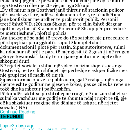
Policia shpjegon se personat e identifikuar janë dy të mitur
nga Gostivari dhe një 20-vjeçar nga Shkupi.
„Dy të mitur nga Gostivari janë thirrur në stacionin policor
për bisedë zyrtare, ndërsa dokumentet e tyre të udhëtimit
janë konfiskuar me urdhër të prokurorit publik. Personi i
tretë është V.D. (20) nga Shkupi, për të cilin është dërguar
njoftim zyrtar në Stacionin Policor në Shkup për procedurë
të mëtutjeshme“, njoftoi policia.
Ata theksojnë se ndaj të treve do të zbatohet një procedurë e
përshpejtuar para gjykatës sapo të kompletohet
dokumentacioni i plotë për rastin. Sipas autoriteteve, sulmi
ka ndodhur në orët e para të mëngjesit të 2 gushtit në rrugën
„Borçe Jovanoski“, ku dy të rinj janë goditur me mjete dhe
shkopinj druri.
Në rrjetet sociale u shfaq një video-incizim shqetësues nga
Gostivari, në të cilin shfaqet një përleshje e ashpër fizike mes
një grupi më të madh të rinjsh.
Sipas informacioneve të publikuara, gjatë rrahjes, njëri nga
djemtë është goditur në pjesën e kokës, pas së cilës ka rënë në
tokë dhe ka mbetur i palëvizshëm.
Përkundër faktit se po shtrihej në rrugë, në incizim shihet se
sulmi ka vazhduar me goditje të shumta ndaj trupit të tij, gjë
që ka shkaktuar reagime dhe dënime të ashpra në rrjetet
sociale.(INA)
Continue Reading
TË FUNDIT
Lajme
3 days ago