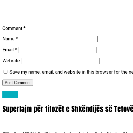
Comment
*
Name
*
Email
*
Website
Save my name, email, and website in this browser for the n
Lajme
Superlajm për tifozët e Shkëndijës së Tetov