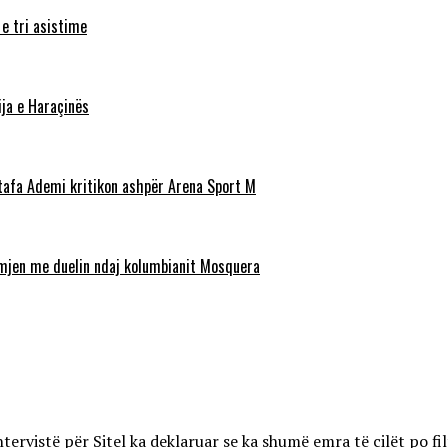
 e tri asistime
ja e Haraçinës
stafa Ademi kritikon ashpër Arena Sport M
ëmjen me duelin ndaj kolumbianit Mosquera
rvistë për Sitel ka deklaruar se ka shumë emra të cilët po fil