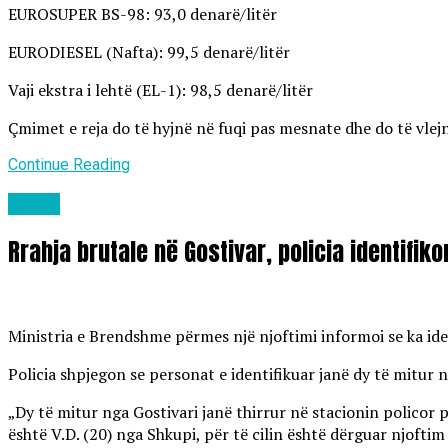
EUROSUPER BS-98: 93,0 denarë/litër
EURODIESEL (Nafta): 99,5 denarë/litër
Vaji ekstra i lehtë (EL-1): 98,5 denarë/litër
Çmimet e reja do të hyjnë në fuqi pas mesnate dhe do të vlejn
Continue Reading
Lajme
Rrahja brutale në Gostivar, policia identifik
Ministria e Brendshme përmes një njoftimi informoi se ka ident
Policia shpjegon se personat e identifikuar janë dy të mitur 
„Dy të mitur nga Gostivari janë thirrur në stacionin policor 
është V.D. (20) nga Shkupi, për të cilin është dërguar njofti