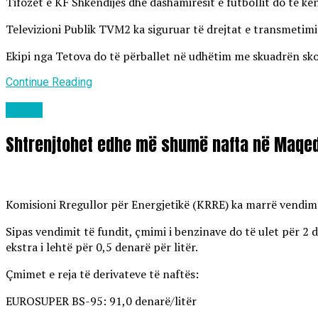
Tifozët e KF Shkëndijës dhe dashamirësit e futbollit do të k
Televizioni Publik TVM2 ka siguruar të drejtat e transmetimit
Ekipi nga Tetova do të përballet në udhëtim me skuadrën skoc
Continue Reading
Lajme
Shtrenjtohet edhe më shumë nafta në Maqed
Komisioni Rregullor për Energjetikë (KRRE) ka marrë vendim të
Sipas vendimit të fundit, çmimi i benzinave do të ulet për 2 d
ekstra i lehtë për 0,5 denarë për litër.
Çmimet e reja të derivateve të naftës:
EUROSUPER BS-95: 91,0 denarë/litër