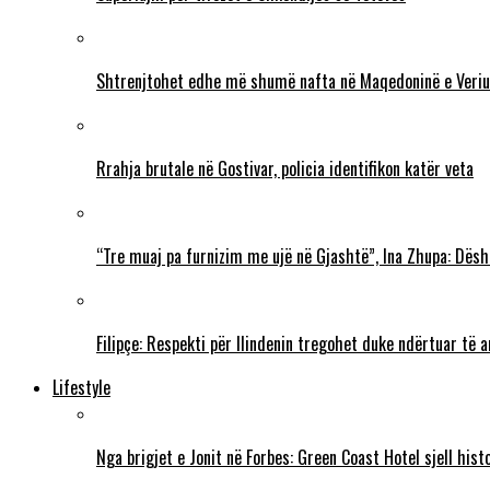
Shtrenjtohet edhe më shumë nafta në Maqedoninë e Veriu
Rrahja brutale në Gostivar, policia identifikon katër veta
“Tre muaj pa furnizim me ujë në Gjashtë”, Ina Zhupa: Dësh
Filipçe: Respekti për Ilindenin tregohet duke ndërtuar të
Lifestyle
Nga brigjet e Jonit në Forbes: Green Coast Hotel sjell his