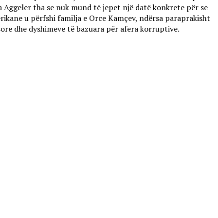
Aggeler tha se nuk mund të jepet një datë konkrete për se
erikane u përfshi familja e Orce Kamçev, ndërsa paraprakisht
ësore dhe dyshimeve të bazuara për afera korruptive.