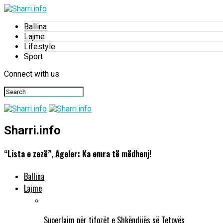
Ballina
Lajme
Lifestyle
Sport
Connect with us
Sharri.info
“Lista e zezë”, Ageler: Ka emra të mëdhenj!
Ballina
Lajme
Superlajm për tifozët e Shkëndijës së Tetovës