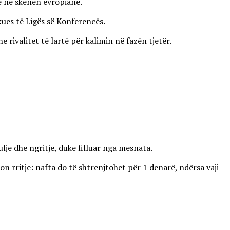
ve në skenën evropiane.
kues të Ligës së Konferencës.
ivalitet të lartë për kalimin në fazën tjetër.
lje dhe ngritje, duke filluar nga mesnata.
on rritje: nafta do të shtrenjtohet për 1 denarë, ndërsa vaji