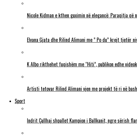
Nicole Kidman e kthen guximin në elegancë: Paraqitja që 
Elvana Gjata dhe Rilind Alimani me ” Po du” krejt tjetër ni
K Albo rikthehet fuqishëm me “Hiti”, publikon edhe videokl
Artisti tetovar Rilind Alimani vjen me projekt të ri në ba
Sport
Indrit Çullhaj shpallet Kampion i Ballkanit, ngre sërish f