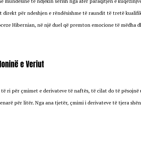
enë mundësinë të ndjekin sërish nga afër paraqitjen e kuqezinj
 direkt për ndeshjen e rëndësishme të raundit të tretë kualifi
eze Hibernian, në një duel që premton emocione të mëdha dhe r
oninë e Veriut
 ri për çmimet e derivateve të naftës, të cilat do të pësojnë u
enarë për litër. Nga ana tjetër, çmimi i derivateve të tjera shën