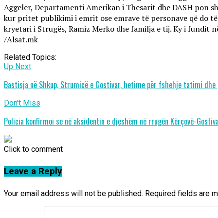
Aggeler, Departamenti Amerikan i Thesarit dhe DASH pon shq
kur pritet publikimi i emrit ose emrave të personave që do t
kryetari i Strugës, Ramiz Merko dhe familja e tij. Ky i fundit
/Alsat.mk
Related Topics:
Up Next
Bastisja në Shkup, Strumicë e Gostivar, hetime për fshehje tatimi dhe
Don't Miss
Policia konfirmoi se në aksidentin e djeshëm në rrugën Kërçovë-Gostiva
Click to comment
Leave a Reply
Your email address will not be published.
Required fields are 