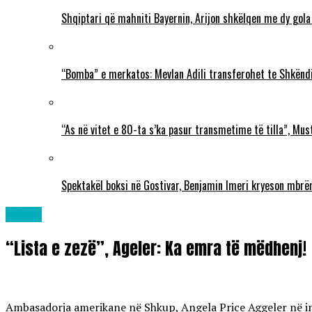
Shqiptari që mahniti Bayernin, Arijon shkëlqen me dy gola
“Bomba” e merkatos: Mevlan Adili transferohet te Shkëndi
“As në vitet e 80-ta s’ka pasur transmetime të tilla”, Mu
Spektakël boksi në Gostivar, Benjamin Imeri kryeson mbr
Lajme
“Lista e zezë”, Ageler: Ka emra të mëdhenj!
Ambasadorja amerikane në Shkup, Angela Price Aggeler në inte