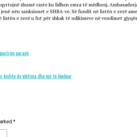
yrtojnë shumë raste ku lidhen emra të mëdhenj. Ambasadorja 
ë jenë nën sanksionet e SHBA-ve. Së fundit në listën e zezë am
 në listën e zezë u fut për shkak të ndikimeve në vendimet gjyq
 pastrim parash
r kishte dy viktima dhe një të lënduar
marked
*