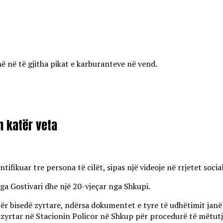
ë në të gjitha pikat e karburanteve në vend.
on katër veta
ifikuar tre persona të cilët, sipas një videoje në rrjetet soci
nga Gostivari dhe një 20-vjeçar nga Shkupi.
për bisedë zyrtare, ndërsa dokumentet e tyre të udhëtimit janë
m zyrtar në Stacionin Policor në Shkup për procedurë të mëtutj