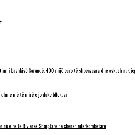
t
timi i bashkisë Sarandë, 400 mijë euro të shpenzuara dhe askush nuk jep
 ardhme më të mirë e jo duke bllokuar
torinë e re të Rivierës Shqiptare në skenën ndërkombëtare