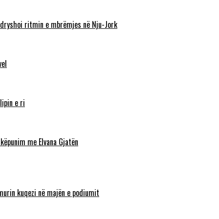
ndryshoi ritmin e mbrëmjes në Nju-Jork
vel
ipin e ri
shkëpunim me Elvana Gjatën
lamurin kuqezi në majën e podiumit