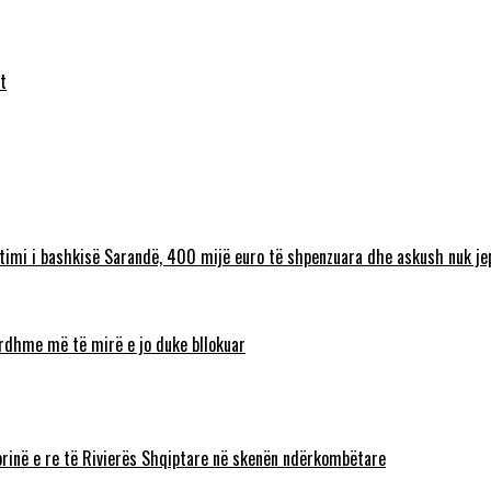
t
timi i bashkisë Sarandë, 400 mijë euro të shpenzuara dhe askush nuk jep
 ardhme më të mirë e jo duke bllokuar
torinë e re të Rivierës Shqiptare në skenën ndërkombëtare