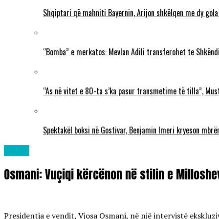
Shqiptari që mahniti Bayernin, Arijon shkëlqen me dy gola
“Bomba” e merkatos: Mevlan Adili transferohet te Shkëndi
“As në vitet e 80-ta s’ka pasur transmetime të tilla”, Mu
Spektakël boksi në Gostivar, Benjamin Imeri kryeson mbr
Lajme
Osmani: Vuçiqi kërcënon në stilin e Milloshev
Presidentja e vendit, Vjosa Osmani, në një intervistë ekskluz