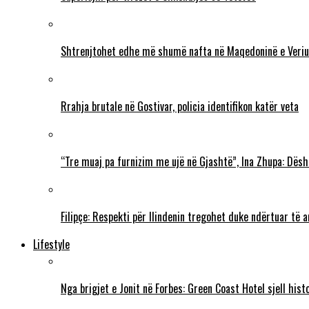
Shtrenjtohet edhe më shumë nafta në Maqedoninë e Veriu
Rrahja brutale në Gostivar, policia identifikon katër veta
“Tre muaj pa furnizim me ujë në Gjashtë”, Ina Zhupa: Dësh
Filipçe: Respekti për Ilindenin tregohet duke ndërtuar të
Lifestyle
Nga brigjet e Jonit në Forbes: Green Coast Hotel sjell his