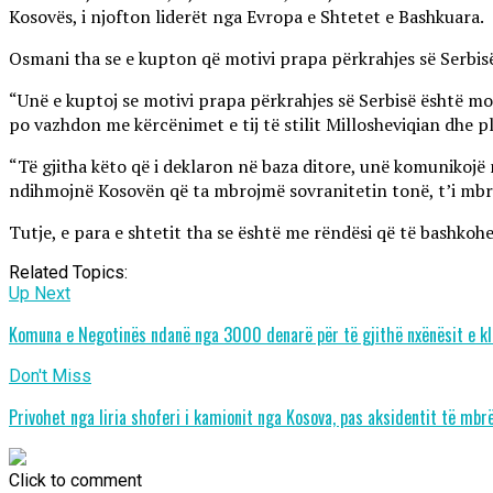
Kosovës, i njofton liderët nga Evropa e Shtetet e Bashkuara.
Osmani tha se e kupton që motivi prapa përkrahjes së Serbisë 
“Unë e kuptoj se motivi prapa përkrahjes së Serbisë është moti
po vazhdon me kërcënimet e tij të stilit Millosheviqian dhe plan
“Të gjitha këto që i deklaron në baza ditore, unë komunikojë 
ndihmojnë Kosovën që ta mbrojmë sovranitetin tonë, t’i mbro
Tutje, e para e shtetit tha se është me rëndësi që të bashko
Related Topics:
Up Next
Komuna e Negotinës ndanë nga 3000 denarë për të gjithë nxënësit e kl
Don't Miss
Privohet nga liria shoferi i kamionit nga Kosova, pas aksidentit të m
Click to comment