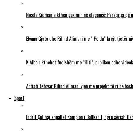
Nicole Kidman e kthen guximin në elegancë: Paraqitja që 
Elvana Gjata dhe Rilind Alimani me ” Po du” krejt tjetër ni
K Albo rikthehet fuqishëm me “Hiti”, publikon edhe videokl
Artisti tetovar Rilind Alimani vjen me projekt të ri në ba
Sport
Indrit Çullhaj shpallet Kampion i Ballkanit, ngre sërish f