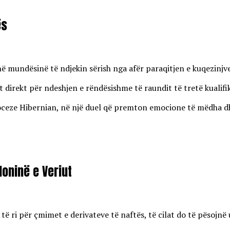
ës
enë mundësinë të ndjekin sërish nga afër paraqitjen e kuqezinj
 direkt për ndeshjen e rëndësishme të raundit të tretë kualifi
eze Hibernian, në një duel që premton emocione të mëdha dhe r
oninë e Veriut
 ri për çmimet e derivateve të naftës, të cilat do të pësojnë u