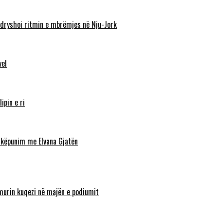
ndryshoi ritmin e mbrëmjes në Nju-Jork
vel
ipin e ri
shkëpunim me Elvana Gjatën
lamurin kuqezi në majën e podiumit