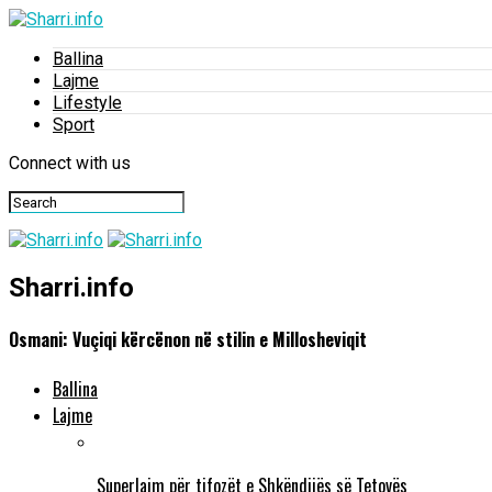
Ballina
Lajme
Lifestyle
Sport
Connect with us
Sharri.info
Osmani: Vuçiqi kërcënon në stilin e Millosheviqit
Ballina
Lajme
Superlajm për tifozët e Shkëndijës së Tetovës