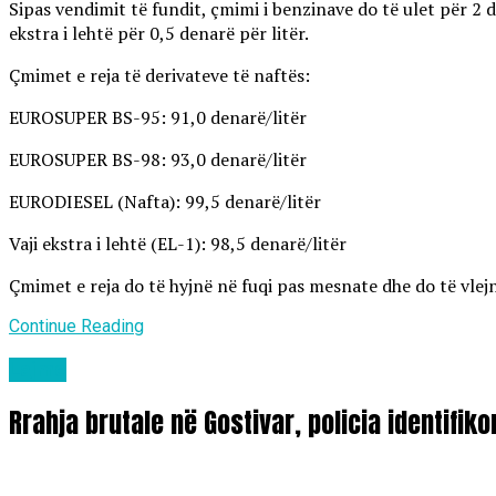
Sipas vendimit të fundit, çmimi i benzinave do të ulet për 2 d
ekstra i lehtë për 0,5 denarë për litër.
Çmimet e reja të derivateve të naftës:
EUROSUPER BS-95: 91,0 denarë/litër
EUROSUPER BS-98: 93,0 denarë/litër
EURODIESEL (Nafta): 99,5 denarë/litër
Vaji ekstra i lehtë (EL-1): 98,5 denarë/litër
Çmimet e reja do të hyjnë në fuqi pas mesnate dhe do të vlejn
Continue Reading
Lajme
Rrahja brutale në Gostivar, policia identifik