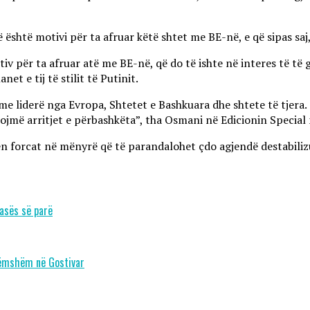
është motivi për ta afruar këtë shtet me BE-në, e që sipas saj, 
v për ta afruar atë me BE-në, që do të ishte në interes të të gj
et e tij të stilit të Putinit.
me liderë nga Evropa, Shtetet e Bashkuara dhe shtete të tjera. 
jmë arritjet e përbashkëta”, tha Osmani në Edicionin Special
hen forcat në mënyrë që të parandalohet çdo agjendë destabiliz
asës së parë
brëmshëm në Gostivar