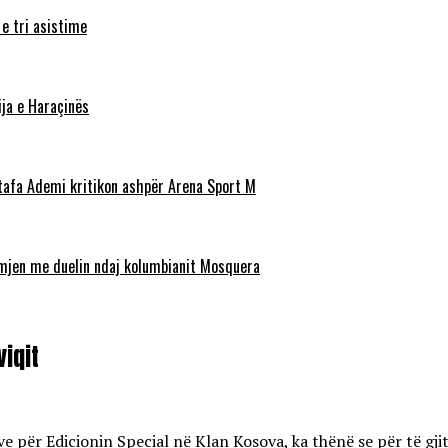
 e tri asistime
ja e Haraçinës
stafa Ademi kritikon ashpër Arena Sport M
ëmjen me duelin ndaj kolumbianit Mosquera
iqit
ive për Edicionin Special në Klan Kosova, ka thënë se për të gj