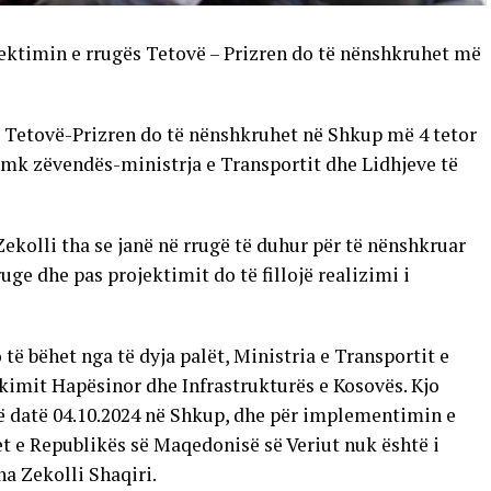
jektimin e rrugës Tetovë – Prizren do të nënshkruhet më
 Tetovë-Prizren do të nënshkruhet në Shkup më 4 tetor
b.mk zëvendës-ministrja e Transportit dhe Lidhjeve të
ekolli tha se janë në rrugë të duhur për të nënshkruar
uge dhe pas projektimit do të fillojë realizimi i
të bëhet nga të dyja palët, Ministria e Transportit e
ikimit Hapësinor dhe Infrastrukturës e Kosovës. Kjo
ë datë 04.10.2024 në Shkup, dhe për implementimin e
et e Republikës së Maqedonisë së Veriut nuk është i
a Zekolli Shaqiri.