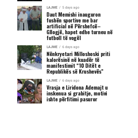
LAJME
5 days ago
Daut Memishi inauguron
fushën sportive me bar
artificial në Përshefcë–
Gllogjë, hapet edhe turneu në
futboll të vogël
LAJME
6 days ago
Nënkryetari Milloshoski priti
kalorësinë në kuadër të
manifestimit “10 Ditët e
Republikës së Krushevës”
LAJME
6 days ago
Vrasja e Liridona Ademajt u
inskenua si grabitje, motivi
ishte përfitimi pasuror