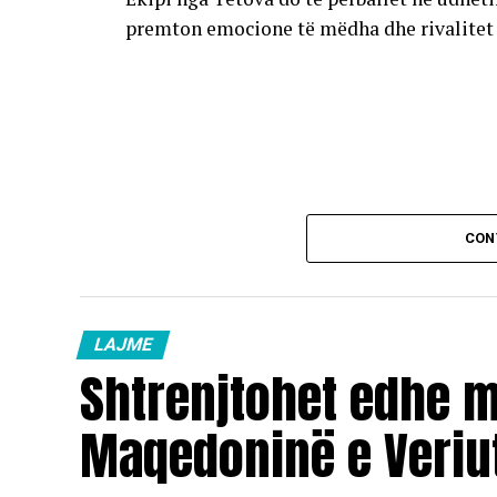
premton emocione të mëdha dhe rivalitet të
CON
LAJME
Shtrenjtohet edhe 
Maqedoninë e Veriu