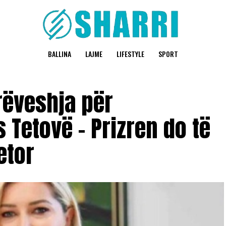
BALLINA
LAJME
LIFESTYLE
SPORT
rëveshja për
 Tetovë – Prizren do të
etor