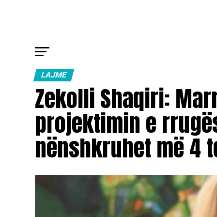
LAJME
Zekolli Shaqiri: Mar
projektimin e rrugës
nënshkruhet më 4 t