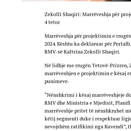
Zekolli Shaqiri: Marrëveshja për pro
4 tetor
Marrëveshja për projektimin e rrugës
2024. Kështu ka deklaruar për Portal
RMV-së Kaltrina Zekolli Shaqiri.
Në lidhje me rrugën Tetovë-Prizren, Z
marrëveshjen e projektimin e kësaj rr
punimeve.
“Nënshkrimi i kësaj marrëveshjeje do 
RMV dhe Ministria e Mjedisit, Planif
marrëveshje pritet të nënshkruhet m
këtij segmenti duke i respektuar ligj
nevojshëm ratifikimi nga Kuvendi”, th