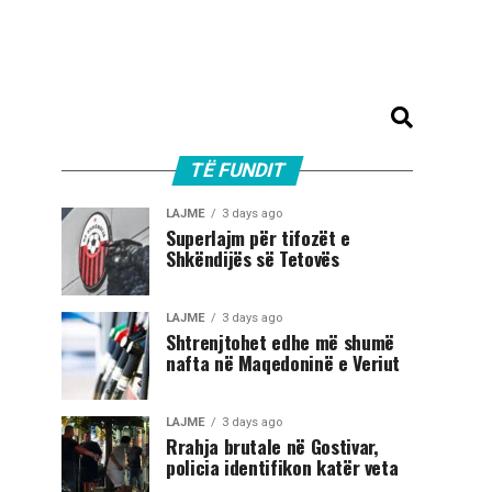
TË FUNDIT
LAJME
3 days ago
Superlajm për tifozët e
Shkëndijës së Tetovës
LAJME
3 days ago
Shtrenjtohet edhe më shumë
nafta në Maqedoninë e Veriut
LAJME
3 days ago
Rrahja brutale në Gostivar,
policia identifikon katër veta