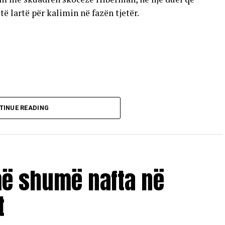
 lartë për kalimin në fazën tjetër.
TINUE READING
më shumë nafta në
t