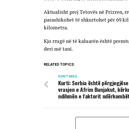
Aktualisht prej Tetovës në Prizren, r
parashikohet të shkurtohet për 69 kilo
kilometra.
Kjo rrugë në të kaluarën është premt
deri më tani.
RELATED TOPICS:
DON'T MISS
Kurti: Serbia është përgjegjëse
vrasjen e Afrim Bunjakut, kër
ndihmën e faktorit ndërkombë