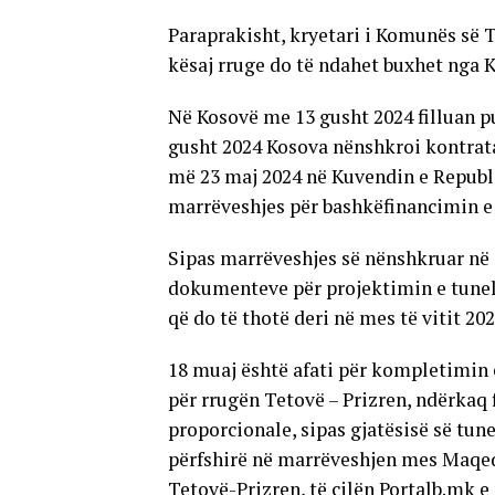
Paraprakisht, kryetari i Komunës së T
kësaj rruge do të ndahet buxhet nga 
Në Kosovë me 13 gusht 2024 filluan p
gusht 2024 Kosova nënshkroi kontrata
më 23 maj 2024 në Kuvendin e Republi
marrëveshjes për bashkëfinancimin e
Sipas marrëveshjes së nënshkruar në 
dokumenteve për projektimin e tunelit
që do të thotë deri në mes të vitit 202
18 muaj është afati për kompletimin 
për rrugën Tetovë – Prizren, ndërkaq f
proporcionale, sipas gjatësisë së tunel
përfshirë në marrëveshjen mes Maqed
Tetovë-Prizren, të cilën Portalb.mk e