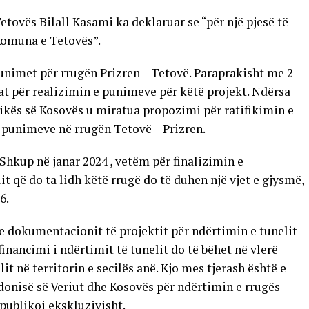
etovës Bilall Kasami ka deklaruar se “për një pjesë të
Komuna e Tetovës”.
unimet për rrugën Prizren – Tetovë. Paraprakisht me 2
t për realizimin e punimeve për këtë projekt. Ndërsa
kës së Kosovës u miratua propozimi për ratifikimin e
 punimeve në rrugën Tetovë – Prizren.
Shkup në janar 2024 , vetëm për finalizimin e
 që do ta lidh këtë rrugë do të duhen një vjet e gjysmë,
6.
e dokumentacionit të projektit për ndërtimin e tunelit
inancimi i ndërtimit të tunelit do të bëhet në vlerë
it në territorin e secilës anë. Kjo mes tjerash është e
onisë së Veriut dhe Kosovës për ndërtimin e rrugës
 publikoi ekskluzivisht.