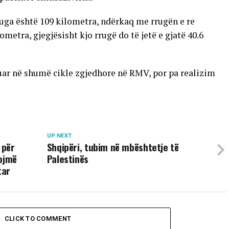
ruga është 109 kilometra, ndërkaq me rrugën e re
metra, gjegjësisht kjo rrugë do të jetë e gjatë 40.6
uar në shumë cikle zgjedhore në RMV, por pa realizim
UP NEXT
 për
Shqipëri, tubim në mbështetje të
kojmë
Palestinës
tar
CLICK TO COMMENT