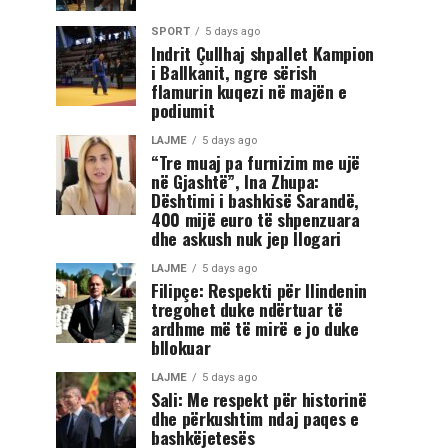
SPORT
5 days ago
Indrit Çullhaj shpallet Kampion
i Ballkanit, ngre sërish
flamurin kuqezi në majën e
podiumit
LAJME
5 days ago
“Tre muaj pa furnizim me ujë
në Gjashtë”, Ina Zhupa:
Dështimi i bashkisë Sarandë,
400 mijë euro të shpenzuara
dhe askush nuk jep llogari
LAJME
5 days ago
Filipçe: Respekti për Ilindenin
tregohet duke ndërtuar të
ardhme më të mirë e jo duke
bllokuar
LAJME
5 days ago
Sali: Me respekt për historinë
dhe përkushtim ndaj paqes e
bashkëjetesës