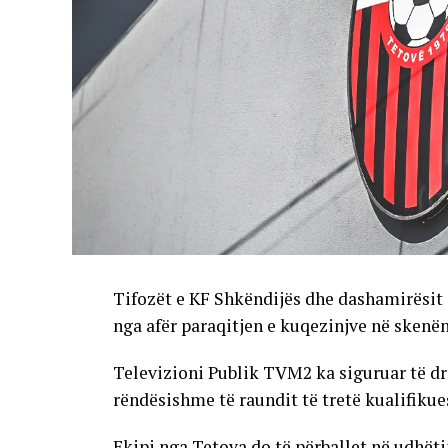
Tifozët e KF Shkëndijës dhe dashamirësit 
nga afër paraqitjen e kuqezinjve në skenë
Televizioni Publik TVM2 ka siguruar të dr
rëndësishme të raundit të tretë kualifikue
Ekipi nga Tetova do të përballet në udhët