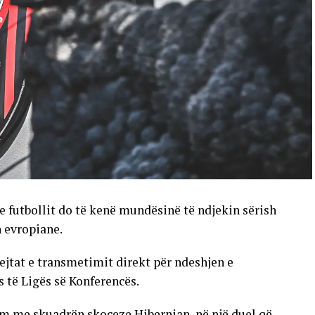
e futbollit do të kenë mundësinë të ndjekin sërish
n evropiane.
ejtat e transmetimit direkt për ndeshjen e
s të Ligës së Konferencës.
im me skuadrën skoceze Hibernian, në një duel që