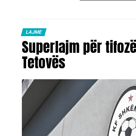
LAJME
Superlajm për tifoz
Tetovës