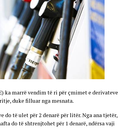
E) ka marrë vendim të ri për çmimet e derivateve
gritje, duke filluar nga mesnata.
 do të ulet për 2 denarë për litër. Nga ana tjetër,
nafta do të shtrenjtohet për 1 denarë, ndërsa vaji