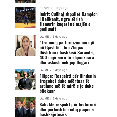
SPORT
5 days ago
Indrit Çullhaj shpallet Kampion
i Ballkanit, ngre sërish
flamurin kuqezi në majën e
podiumit
LAJME
5 days ago
“Tre muaj pa furnizim me ujë
në Gjashtë”, Ina Zhupa:
Dështimi i bashkisë Sarandë,
400 mijë euro të shpenzuara
dhe askush nuk jep llogari
LAJME
5 days ago
Filipçe: Respekti për Ilindenin
tregohet duke ndërtuar të
ardhme më të mirë e jo duke
bllokuar
LAJME
5 days ago
Sali: Me respekt për historinë
dhe përkushtim ndaj paqes e
bashkëjetesës