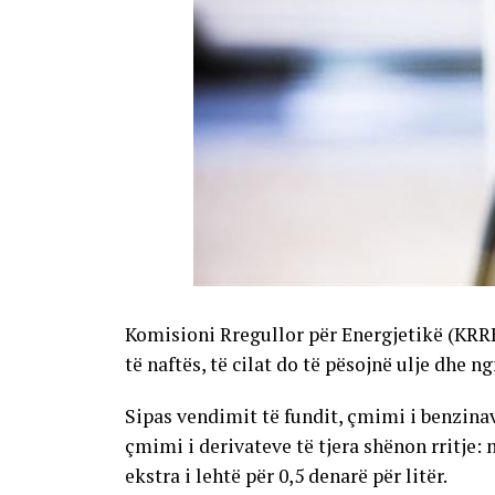
Komisioni Rregullor për Energjetikë (KRR
të naftës, të cilat do të pësojnë ulje dhe n
Sipas vendimit të fundit, çmimi i benzinave
çmimi i derivateve të tjera shënon rritje: 
ekstra i lehtë për 0,5 denarë për litër.