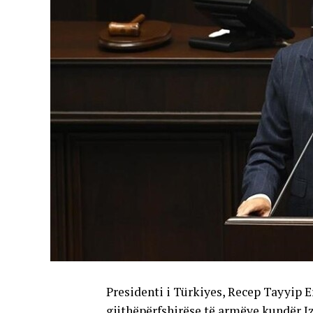
Presidenti i Türkiyes, Recep Tayyip E
gjithëpërfshirëse të armëve kundër I