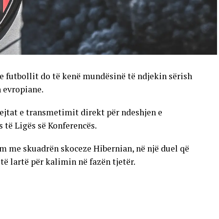
e futbollit do të kenë mundësinë të ndjekin sërish
n evropiane.
ejtat e transmetimit direkt për ndeshjen e
s të Ligës së Konferencës.
im me skuadrën skoceze Hibernian, në një duel që
 lartë për kalimin në fazën tjetër.