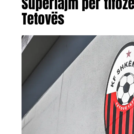
Superlajm për tifoz
Tetovës