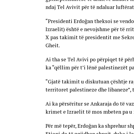
ndaj Tel Avivit për të ndaluar luftër
“Presidenti Erdoğan theksoi se vendo
Izraelit) është e nevojshme për të rr
X pas takimit të presidentit me Sekr
Gheit.
Ai tha se Tel Avivi po përpiqet të për
ka “qëllim për t’i lënë palestinezët p
“Gjatë takimit u diskutuan çështje ra
territoret palestineze dhe libaneze”, 
Ai ka përsëritur se Ankaraja do të vaz
krimet e Izraelit të mos mbeten pa u
Për më tepër, Erdoğan ka shprehur shp
Etiopi do të zgjidhen shpejt, duke i l