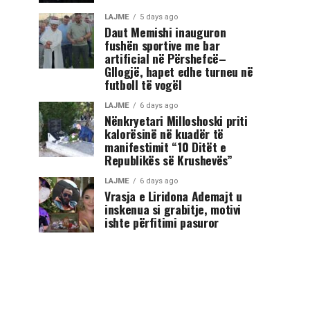
LAJME
5 days ago
Daut Memishi inauguron
fushën sportive me bar
artificial në Përshefcë–
Gllogjë, hapet edhe turneu në
futboll të vogël
LAJME
6 days ago
Nënkryetari Milloshoski priti
kalorësinë në kuadër të
manifestimit “10 Ditët e
Republikës së Krushevës”
LAJME
6 days ago
Vrasja e Liridona Ademajt u
inskenua si grabitje, motivi
ishte përfitimi pasuror