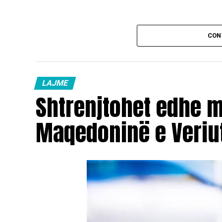
CON
LAJME
Shtrenjtohet edhe 
Maqedoninë e Veriu