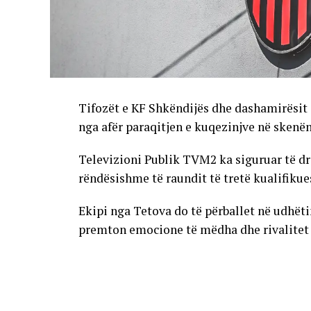
Tifozët e KF Shkëndijës dhe dashamirësit 
nga afër paraqitjen e kuqezinjve në skenë
Televizioni Publik TVM2 ka siguruar të dr
rëndësishme të raundit të tretë kualifikue
Ekipi nga Tetova do të përballet në udhët
premton emocione të mëdha dhe rivalitet të