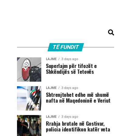
TË FUNDIT
LAJME
3 days ago
Superlajm për tifozët e
Shkëndijës së Tetovës
LAJME
3 days ago
Shtrenjtohet edhe më shumë
nafta në Maqedoninë e Veriut
LAJME
3 days ago
Rrahja brutale në Gostivar,
policia identifikon katër veta