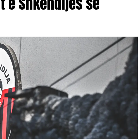
ët e Shkëndijës së