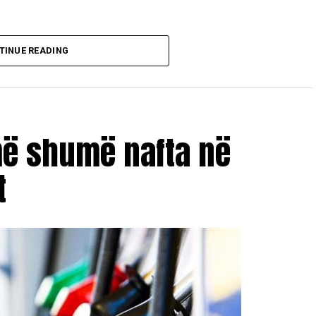
TINUE READING
më shumë nafta në
t