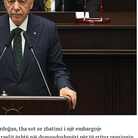
rdoğan, tha sot se zbatimi i një embargoje
zraelit është një domosdoshmëri për të rritur presionin