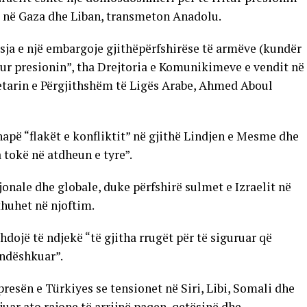
at në Gaza dhe Liban, transmeton Anadolu.
sja e një embargoje gjithëpërfshirëse të armëve (kundër
itur presionin”, tha Drejtoria e Komunikimeve e vendit në
etarin e Përgjithshëm të Ligës Arabe, Ahmed Aboul
hapë “flakët e konfliktit” në gjithë Lindjen e Mesme dhe
a tokë në atdheun e tyre”.
jonale dhe globale, duke përfshirë sulmet e Izraelit në
thuhet në njoftim.
hdojë të ndjekë “të gjitha rrugët për të siguruar që
 ndëshkuar”.
resën e Türkiyes se tensionet në Siri, Libi, Somali dhe
ejuar ato rajone të arrijnë paqen, qetësinë dhe