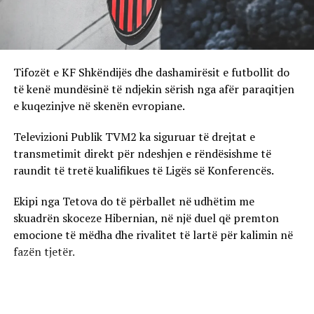
Tifozët e KF Shkëndijës dhe dashamirësit e futbollit do
të kenë mundësinë të ndjekin sërish nga afër paraqitjen
e kuqezinjve në skenën evropiane.
Televizioni Publik TVM2 ka siguruar të drejtat e
transmetimit direkt për ndeshjen e rëndësishme të
raundit të tretë kualifikues të Ligës së Konferencës.
Ekipi nga Tetova do të përballet në udhëtim me
skuadrën skoceze Hibernian, në një duel që premton
emocione të mëdha dhe rivalitet të lartë për kalimin në
fazën tjetër.