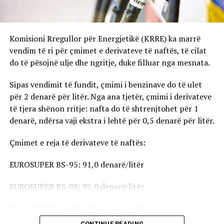
Komisioni Rregullor për Energjetikë (KRRE) ka marrë
vendim të ri për çmimet e derivateve të naftës, të cilat
do të pësojnë ulje dhe ngritje, duke filluar nga mesnata.
Sipas vendimit të fundit, çmimi i benzinave do të ulet
për 2 denarë për litër. Nga ana tjetër, çmimi i derivateve
të tjera shënon rritje: nafta do të shtrenjtohet për 1
denarë, ndërsa vaji ekstra i lehtë për 0,5 denarë për litër.
Çmimet e reja të derivateve të naftës:
EUROSUPER BS-95: 91,0 denarë/litër
EUROSUPER BS-98: 93,0 denarë/litër
EURODIESEL (Nafta): 99,5 denarë/litër
CONTINUE READING