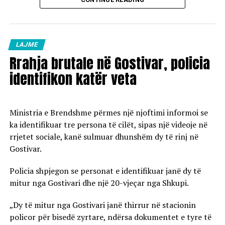
Vaji ekstra i lehtë (EL-1): 98,5 denarë/litër
Çmimet e reja do të hyjnë në fuqi pas mesnate dhe do të
vlejnë në të gjitha pikat e karburanteve në vend.
LAJME
Rrahja brutale në Gostivar, policia
identifikon katër veta
Ministria e Brendshme përmes një njoftimi informoi se
ka identifikuar tre persona të cilët, sipas një videoje në
rrjetet sociale, kanë sulmuar dhunshëm dy të rinj në
Gostivar.
Policia shpjegon se personat e identifikuar janë dy të
mitur nga Gostivari dhe një 20-vjeçar nga Shkupi.
„Dy të mitur nga Gostivari janë thirrur në stacionin
policor për bisedë zyrtare, ndërsa dokumentet e tyre të