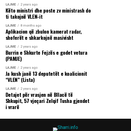
LAJME
2 years ago
Këto ministri dhe poste zv ministrash do
ti takojnë VLEN-it
LAJME
8 months ago
Aplikacion që zbulon kamerat radar,
shoferët e shkarkojnë masivisht
LAJME
2 years ago
Burrin e Shkurte Fejzës e godet vetura
(PAMJE)
LAJME
2 years ago
Ja kush janë 13 deputetët e koalicionit
“VLEN” (Lista)
LAJME
2 years ago
Detajet për vrasjen në Bllacë të
Shkupit, 57 vjeçari Zelqif Tusha gjendet
i vrarë