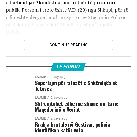
udhëtimit janë konfiskuar me urdhër të prokurorit
publik. Personi i tretë është V.D. (20) nga Shkupi, për të
cilin është dërguar njoftim zyrtar në Stacionin Policor
në Shkup për procedurë të mëtutjeshme“, njoftoi
policia.
Ata theksojnë se ndaj të treve do të zbatohet një
CONTINUE READING
procedurë e përshpejtuar para gjykatës sapo të
kompletohet dokumentacioni i plotë për rastin. Sipas
autoriteteve, sulmi ka ndodhur në orët e para të
TË FUNDIT
mëngjesit të 2 gushtit në rrugën „Borçe Jovanoski“, ku
dy të rinj janë goditur me mjete dhe shkopinj druri.
LAJME
2 days ago
Superlajm për tifozët e Shkëndijës së
Tetovës
Në rrjetet sociale u shfaq një video-incizim shqetësues
nga Gostivari, në të cilin shfaqet një përleshje e ashpër
LAJME
2 days ago
Shtrenjtohet edhe më shumë nafta në
fizike mes një grupi më të madh të rinjsh.
Maqedoninë e Veriut
Sipas informacioneve të publikuara, gjatë rrahjes, njëri
LAJME
2 days ago
Rrahja brutale në Gostivar, policia
nga djemtë është goditur në pjesën e kokës, pas së cilës
identifikon katër veta
ka rënë në tokë dhe ka mbetur i palëvizshëm.