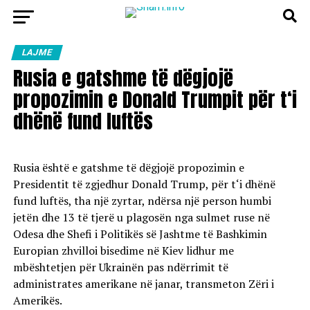
LAJME
Rusia e gatshme të dëgjojë
propozimin e Donald Trumpit për t‘i
dhënë fund luftës
Rusia është e gatshme të dëgjojë propozimin e
Presidentit të zgjedhur Donald Trump, për t‘i dhënë
fund luftës, tha një zyrtar, ndërsa një person humbi
jetën dhe 13 të tjerë u plagosën nga sulmet ruse në
Odesa dhe Shefi i Politikës së Jashtme të Bashkimin
Europian zhvilloi bisedime në Kiev lidhur me
mbështetjen për Ukrainën pas ndërrimit të
administrates amerikane në janar, transmeton Zëri i
Amerikës.