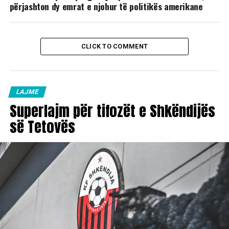
përjashton dy emrat e njohur të politikës amerikane
CLICK TO COMMENT
LAJME
Superlajm për tifozët e Shkëndijës
së Tetovës