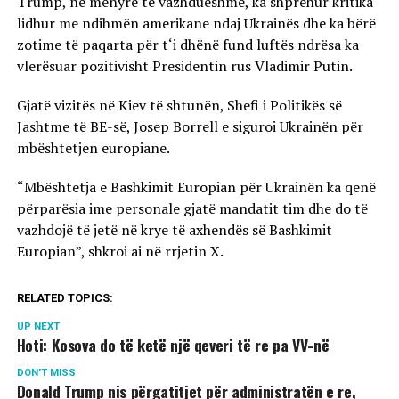
Trump, në mënyrë të vazhdueshme, ka shprehur kritika
lidhur me ndihmën amerikane ndaj Ukrainës dhe ka bërë
zotime të paqarta për t‘i dhënë fund luftës ndrësa ka
vlerësuar pozitivisht Presidentin rus Vladimir Putin.
Gjatë vizitës në Kiev të shtunën, Shefi i Politikës së
Jashtme të BE-së, Josep Borrell e siguroi Ukrainën për
mbështetjen europiane.
“Mbështetja e Bashkimit Europian për Ukrainën ka qenë
përparësia ime personale gjatë mandatit tim dhe do të
vazhdojë të jetë në krye të axhendës së Bashkimit
Europian”, shkroi ai në rrjetin X.
RELATED TOPICS:
UP NEXT
Hoti: Kosova do të ketë një qeveri të re pa VV-në
DON'T MISS
Donald Trump nis përgatitjet për administratën e re,