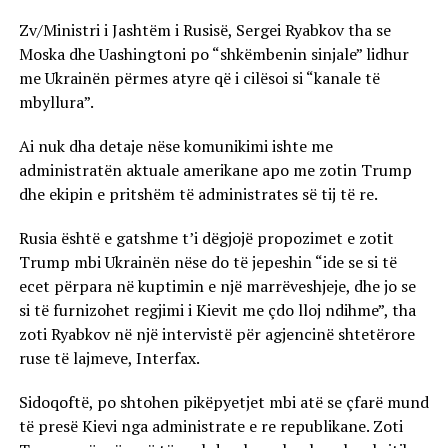
Zv/Ministri i Jashtëm i Rusisë, Sergei Ryabkov tha se
Moska dhe Uashingtoni po “shkëmbenin sinjale” lidhur
me Ukrainën përmes atyre që i cilësoi si “kanale të
mbyllura”.
Ai nuk dha detaje nëse komunikimi ishte me
administratën aktuale amerikane apo me zotin Trump
dhe ekipin e pritshëm të administrates së tij të re.
Rusia është e gatshme t’i dëgjojë propozimet e zotit
Trump mbi Ukrainën nëse do të jepeshin “ide se si të
ecet përpara në kuptimin e një marrëveshjeje, dhe jo se
si të furnizohet regjimi i Kievit me çdo lloj ndihme”, tha
zoti Ryabkov në një intervistë për agjencinë shtetërore
ruse të lajmeve, Interfax.
Sidoqoftë, po shtohen pikëpyetjet mbi atë se çfarë mund
të presë Kievi nga administrate e re republikane. Zoti