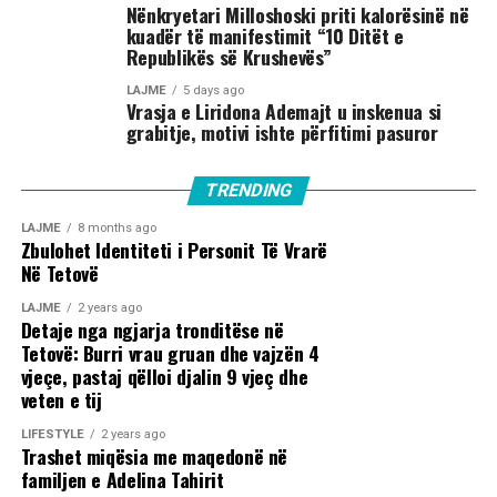
Nënkryetari Milloshoski priti kalorësinë në
kuadër të manifestimit “10 Ditët e
Republikës së Krushevës”
LAJME
5 days ago
Vrasja e Liridona Ademajt u inskenua si
grabitje, motivi ishte përfitimi pasuror
TRENDING
LAJME
8 months ago
Zbulohet Identiteti i Personit Të Vrarë
Në Tetovë
LAJME
2 years ago
Detaje nga ngjarja tronditëse në
Tetovë: Burri vrau gruan dhe vajzën 4
vjeçe, pastaj qëlloi djalin 9 vjeç dhe
veten e tij
LIFESTYLE
2 years ago
Trashet miqësia me maqedonë në
familjen e Adelina Tahirit