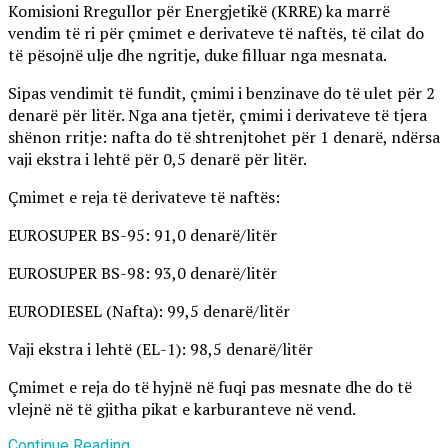
Komisioni Rregullor për Energjetikë (KRRE) ka marrë
vendim të ri për çmimet e derivateve të naftës, të cilat do
të pësojnë ulje dhe ngritje, duke filluar nga mesnata.
Sipas vendimit të fundit, çmimi i benzinave do të ulet për 2
denarë për litër. Nga ana tjetër, çmimi i derivateve të tjera
shënon rritje: nafta do të shtrenjtohet për 1 denarë, ndërsa
vaji ekstra i lehtë për 0,5 denarë për litër.
Çmimet e reja të derivateve të naftës:
EUROSUPER BS-95: 91,0 denarë/litër
EUROSUPER BS-98: 93,0 denarë/litër
EURODIESEL (Nafta): 99,5 denarë/litër
Vaji ekstra i lehtë (EL-1): 98,5 denarë/litër
Çmimet e reja do të hyjnë në fuqi pas mesnate dhe do të
vlejnë në të gjitha pikat e karburanteve në vend.
Continue Reading