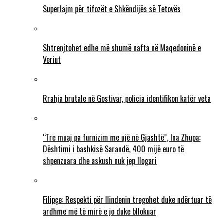
Superlajm për tifozët e Shkëndijës së Tetovës
Shtrenjtohet edhe më shumë nafta në Maqedoninë e
Veriut
Rrahja brutale në Gostivar, policia identifikon katër veta
“Tre muaj pa furnizim me ujë në Gjashtë”, Ina Zhupa:
Dështimi i bashkisë Sarandë, 400 mijë euro të
shpenzuara dhe askush nuk jep llogari
Filipçe: Respekti për Ilindenin tregohet duke ndërtuar të
ardhme më të mirë e jo duke bllokuar