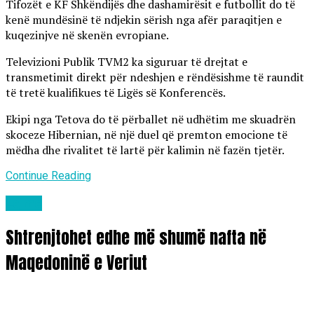
Tifozët e KF Shkëndijës dhe dashamirësit e futbollit do të
kenë mundësinë të ndjekin sërish nga afër paraqitjen e
kuqezinjve në skenën evropiane.
Televizioni Publik TVM2 ka siguruar të drejtat e
transmetimit direkt për ndeshjen e rëndësishme të raundit
të tretë kualifikues të Ligës së Konferencës.
Ekipi nga Tetova do të përballet në udhëtim me skuadrën
skoceze Hibernian, në një duel që premton emocione të
mëdha dhe rivalitet të lartë për kalimin në fazën tjetër.
Continue Reading
Lajme
Shtrenjtohet edhe më shumë nafta në
Maqedoninë e Veriut