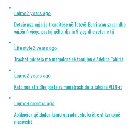
Lajme
2 years ago
Detaje nga ngjarja tronditëse në Tetovë: Burri vrau gruan dhe
vajzën 4 vjeçe, pastaj qëlloi djalin 9 vjeç dhe veten e tij
Lifestyle
2 years ago
Trashet miqësia me maqedonë në familjen e Adelina Tahirit
Lajme
2 years ago
Këto ministri dhe poste zv ministrash do ti takojnë VLEN-it
Lajme
8 months ago
Aplikacion që zbulon kamerat radar, shoferët e shkarkojnë
masivisht