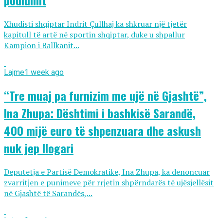
podiumit
Xhudisti shqiptar Indrit Çullhaj ka shkruar një tjetër
kapitull të artë në sportin shqiptar, duke u shpallur
Kampion i Ballkanit...
Lajme
1 week ago
“Tre muaj pa furnizim me ujë në Gjashtë”,
Ina Zhupa: Dështimi i bashkisë Sarandë,
400 mijë euro të shpenzuara dhe askush
nuk jep llogari
Deputetja e Partisë Demokratike, Ina Zhupa, ka denoncuar
zvarritjen e punimeve për rrjetin shpërndarës të ujësjellësit
në Gjashtë të Sarandës,...