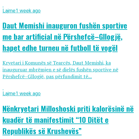
Lajme
1 week ago
Daut Memishi inauguron fushën sportive
me bar artificial në Përshefcë–Gllogjë,
hapet edhe turneu në futboll të vogël
Kryetari i Komunës së Tearcës, Daut Memishi, ka
inauguruar mbrëmjen e së dielës fushën sportive në
Përshefcë–Gllogjë, pas përfundimit të...
Lajme
1 week ago
Nënkryetari Milloshoski priti kalorësinë në
kuadër të manifestimit “10 Ditët e
Republikës së Krushevës”