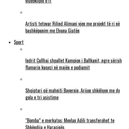
videoklipin e ri
Artisti tetovar Rilind Alimani vjen me projekt të ri në
bashkëpunim me Elvana Gjatën
Sport
Indrit Çullhaj shpallet Kampion i Ballkanit, ngre sërish
flamurin kuqezi në majën e podiumit
Shqiptari që mahniti Bayernin, Arijon shkëlqen me dy
gola e tri asistime
“Bomba” e merkatos: Mevlan Adili transferohet te
Shkëndija e Haraçinës