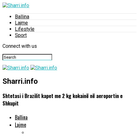
Ballina
Lajme
Lifestyle
Sport
Connect with us
Sharri.info
Shtetasi i Brazilit kapet me 2 kg kokainë në aeroportin e
Shkupit
Ballina
Lajme