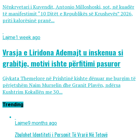
Nënkryetari i Kuvendit, Antonio Milloshoski, sot, në kuadër
të manifestimit “10 Ditët e Republikës së Krushevës” 2026,
priti kalorësinë pranë...
Lajme
1 week ago
Vrasja e Liridona Ademajt u inskenua si
grabitje, motivi ishte përfitimi pasuror
Gjykata Themelore në Prishtinë kishte dënuar me burgim të
përjetshëm Naim Murselin dhe Granit Plavën, ndërsa
Kushtrim Kokallën me 30...
Trending
Lajme
9 months ago
Zbulohet Identiteti i Personit Të Vrarë Në Tetovë