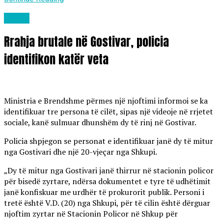
Lajme
Rrahja brutale në Gostivar, policia
identifikon katër veta
Ministria e Brendshme përmes një njoftimi informoi se ka
identifikuar tre persona të cilët, sipas një videoje në rrjetet
sociale, kanë sulmuar dhunshëm dy të rinj në Gostivar.
Policia shpjegon se personat e identifikuar janë dy të mitur
nga Gostivari dhe një 20-vjeçar nga Shkupi.
„Dy të mitur nga Gostivari janë thirrur në stacionin policor
për bisedë zyrtare, ndërsa dokumentet e tyre të udhëtimit
janë konfiskuar me urdhër të prokurorit publik. Personi i
tretë është V.D. (20) nga Shkupi, për të cilin është dërguar
njoftim zyrtar në Stacionin Policor në Shkup për