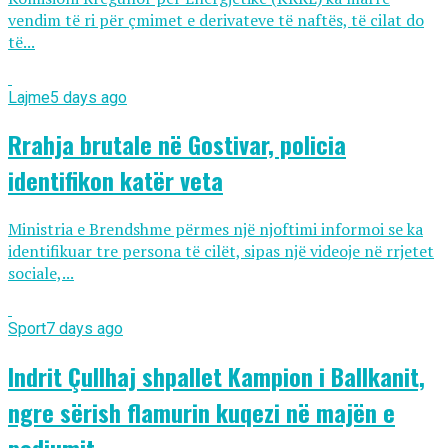
vendim të ri për çmimet e derivateve të naftës, të cilat do
të...
Lajme
5 days ago
Rrahja brutale në Gostivar, policia
identifikon katër veta
Ministria e Brendshme përmes një njoftimi informoi se ka
identifikuar tre persona të cilët, sipas një videoje në rrjetet
sociale,...
Sport
7 days ago
Indrit Çullhaj shpallet Kampion i Ballkanit,
ngre sërish flamurin kuqezi në majën e