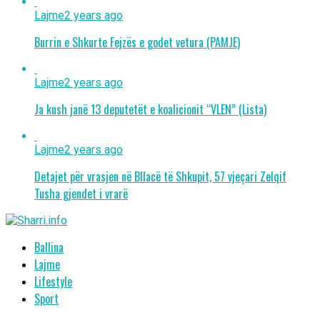
Lajme
2 years ago
Burrin e Shkurte Fejzës e godet vetura (PAMJE)
Lajme
2 years ago
Ja kush janë 13 deputetët e koalicionit “VLEN” (Lista)
Lajme
2 years ago
Detajet për vrasjen në Bllacë të Shkupit, 57 vjeçari Zelqif
Tusha gjendet i vrarë
Ballina
Lajme
Lifestyle
Sport