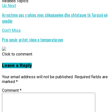
Related Topics:
Up Next
Arrestime pas rrahjes mes shkupjanëve dhe shtetasve të Turqisë në
qendër
Don't Miss
Prej nesër pritet rënie e temperaturave
Click to comment
Leave a Reply
Your email address will not be published.
Required fields are
marked
*
Comment
*