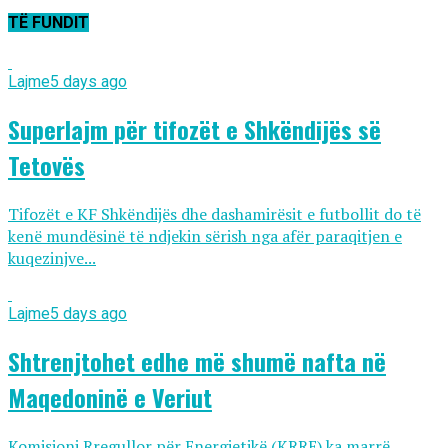
TË FUNDIT
Lajme
5 days ago
Superlajm për tifozët e Shkëndijës së
Tetovës
Tifozët e KF Shkëndijës dhe dashamirësit e futbollit do të
kenë mundësinë të ndjekin sërish nga afër paraqitjen e
kuqezinjve...
Lajme
5 days ago
Shtrenjtohet edhe më shumë nafta në
Maqedoninë e Veriut
Komisioni Rregullor për Energjetikë (KRRE) ka marrë