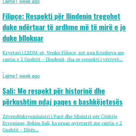
Lajme
1 week ago
Filipçe: Respekti për Ilindenin tregohet
duke ndërtuar të ardhme më të mirë e jo
duke bllokuar
Kryetari i LSDM-së, Venko Filipce, sot nga Krusheva me
rastin e 2 Gushtit – Ilindenit, tha se respekti i vërtetë...
Lajme
1 week ago
Sali: Me respekt për historinë dhe
përkushtim ndaj paqes e bashkëjetesës
Zëvendëskryeministri i Parë dhe Ministri për Çështje
Evropiane, Bekim Sali, ka uruar qytetarët me rastin e 2
Gushtit – Ditës...