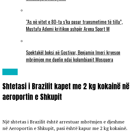
“As në vitet e 80-ta s’ka pasur transmetime të tilla”,
Mustafa Ademi kritikon ashpër Arena Sport M
Spektakël boksi në Gostivar, Benjamin Imeri kryeson
mbrëmjen me duelin ndaj kolumbianit Mosquera
Lajme
Shtetasi i Brazilit kapet me 2 kg kokainë në
aeroportin e Shkupit
Një shtetas i Brazilit është arrestuar mbrëmjen e djeshme
në Aeroportin e Shkupit, pasi është kapur me 2 kg kokainë.