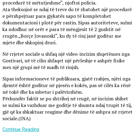
procedurë të mëtutjeshme“, njoftoi policia.
Ata theksojnë se ndaj të treve do të zbatohet një procedurë
e përshpejtuar para gjykatës sapo të kompletohet
dokumentacioni i plotë për rastin. Sipas autoriteteve, sulmi
ka ndodhur në orët e para të mëngjesit të 2 gushtit në
rrugën „Borçe Jovanoski“, ku dy të rinj janë goditur me
mjete dhe shkopinj druri.
Në rrjetet sociale u shfaq një video-incizim shqetësues nga
Gostivari, në të cilin shfaqet një përleshje e ashpër fizike
mes një grupi më të madh të rinjsh.
Sipas informacioneve të publikuara, gjatë rrahjes, njëri nga
djemtë është goditur në pjesën e kokës, pas së cilës ka rënë
në tokë dhe ka mbetur i palëvizshëm.
Përkundër faktit se po shtrihej në rrugë, në incizim shihet
se sulmi ka vazhduar me goditje të shumta ndaj trupit të tij,
gjë që ka shkaktuar reagime dhe dënime të ashpra në rrjetet
sociale.(INA)
Continue Reading