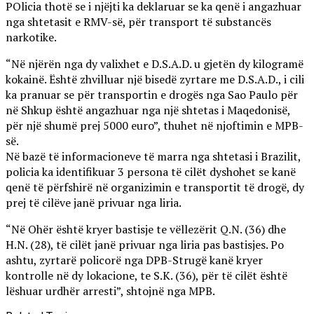
POlicia thotë se i njëjti ka deklaruar se ka qenë i angazhuar
nga shtetasit e RMV-së, për transport të substancës
narkotike.
“Në njërën nga dy valixhet e D.S.A.D. u gjetën dy kilogramë
kokainë. Është zhvilluar një bisedë zyrtare me D.S.A.D., i cili
ka pranuar se për transportin e drogës nga Sao Paulo për
në Shkup është angazhuar nga një shtetas i Maqedonisë,
për një shumë prej 5000 euro”, thuhet në njoftimin e MPB-
së.
Në bazë të informacioneve të marra nga shtetasi i Brazilit,
policia ka identifikuar 3 persona të cilët dyshohet se kanë
qenë të përfshirë në organizimin e transportit të drogë, dy
prej të cilëve janë privuar nga liria.
“Në Ohër është kryer bastisje te vëllezërit Q.N. (36) dhe
H.N. (28), të cilët janë privuar nga liria pas bastisjes. Po
ashtu, zyrtarë policorë nga DPB-Strugë kanë kryer
kontrolle në dy lokacione, te S.K. (36), për të cilët është
lëshuar urdhër arresti”, shtojnë nga MPB.