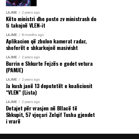
LAJME
2 years ago
Këto ministri dhe poste zv ministrash do
ti takojnë VLEN-it
LAJME
8 months ago
Aplikacion që zbulon kamerat radar,
shoferët e shkarkojnë masivisht
LAJME
2 years ago
Burrin e Shkurte Fejzës e godet vetura
(PAMJE)
LAJME
2 years ago
Ja kush janë 13 deputetët e koalicionit
“VLEN” (Lista)
LAJME
2 years ago
Detajet për vrasjen në Bllacë të
Shkupit, 57 vjeçari Zelqif Tusha gjendet
i vrarë