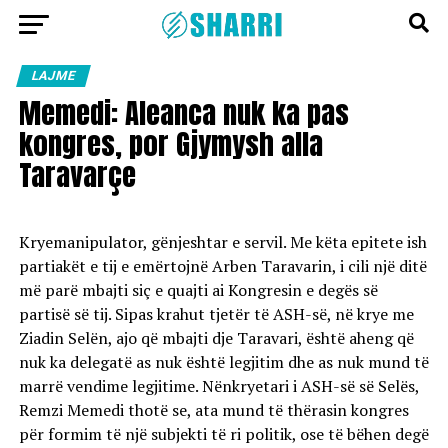
LAJME
Memedi: Aleanca nuk ka pas
kongres, por Gjymysh alla
Taravarçe
Kryemanipulator, gënjeshtar e servil. Me këta epitete ish
partiakët e tij e emërtojnë Arben Taravarin, i cili një ditë
më parë mbajti siç e quajti ai Kongresin e degës së
partisë së tij. Sipas krahut tjetër të ASH-së, në krye me
Ziadin Selën, ajo që mbajti dje Taravari, është aheng që
nuk ka delegatë as nuk është legjitim dhe as nuk mund të
marrë vendime legjitime. Nënkryetari i ASH-së së Selës,
Remzi Memedi thotë se, ata mund të thërasin kongres
për formim të një subjekti të ri politik, ose të bëhen degë