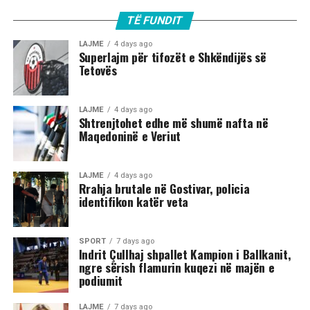
autoriteteve, sulmi ka ndodhur në orët e para të
TË FUNDIT
mëngjesit të 2 gushtit në rrugën „Borçe Jovanoski“, ku
dy të rinj janë goditur me mjete dhe shkopinj druri.
LAJME
4 days ago
Superlajm për tifozët e Shkëndijës së
Tetovës
Në rrjetet sociale u shfaq një video-incizim shqetësues
nga Gostivari, në të cilin shfaqet një përleshje e ashpër
fizike mes një grupi më të madh të rinjsh.
LAJME
4 days ago
Shtrenjtohet edhe më shumë nafta në
Maqedoninë e Veriut
Sipas informacioneve të publikuara, gjatë rrahjes, njëri
nga djemtë është goditur në pjesën e kokës, pas së cilës
ka rënë në tokë dhe ka mbetur i palëvizshëm.
LAJME
4 days ago
Përkundër faktit se po shtrihej në rrugë, në incizim
Rrahja brutale në Gostivar, policia
identifikon katër veta
shihet se sulmi ka vazhduar me goditje të shumta ndaj
trupit të tij, gjë që ka shkaktuar reagime dhe dënime të
ashpra në rrjetet sociale.(INA)
SPORT
7 days ago
Indrit Çullhaj shpallet Kampion i Ballkanit,
ngre sërish flamurin kuqezi në majën e
podiumit
LAJME
7 days ago