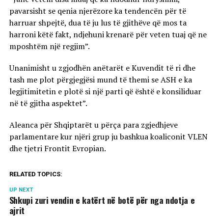
pavarsisht se qenia njerëzore ka tendencën për të
harruar shpejtë, dua të ju lus të gjithëve që mos ta
harroni këtë fakt, ndjehuni krenarë për veten tuaj që ne
mposhtëm një regjim”.
Unanimisht u zgjodhën anëtarët e Kuvendit të ri dhe
tash me plot përgjegjësi mund të themi se ASH e ka
legjitimitetin e plotë si një parti që është e konsiliduar
në të gjitha aspektet”.
Aleanca për Shqiptarët u përça para zgjedhjeve
parlamentare kur njëri grup ju bashkua koaliconit VLEN
dhe tjetri Frontit Evropian.
RELATED TOPICS:
UP NEXT
Shkupi zuri vendin e katërt në botë për nga ndotja e
ajrit