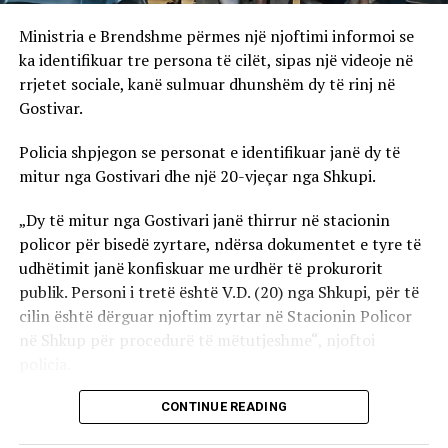
Ministria e Brendshme përmes një njoftimi informoi se
ka identifikuar tre persona të cilët, sipas një videoje në
rrjetet sociale, kanë sulmuar dhunshëm dy të rinj në
Gostivar.
Policia shpjegon se personat e identifikuar janë dy të
mitur nga Gostivari dhe një 20-vjeçar nga Shkupi.
„Dy të mitur nga Gostivari janë thirrur në stacionin
policor për bisedë zyrtare, ndërsa dokumentet e tyre të
udhëtimit janë konfiskuar me urdhër të prokurorit
publik. Personi i tretë është V.D. (20) nga Shkupi, për të
cilin është dërguar njoftim zyrtar në Stacionin Policor
në Shkup për procedurë të mëtutjeshme“, njoftoi
policia.
Ata theksojnë se ndaj të treve do të zbatohet një
CONTINUE READING
procedurë e përshpejtuar para gjykatës sapo të
kompletohet dokumentacioni i plotë për rastin. Sipas