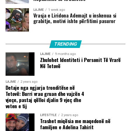
LAJME
1 week ago
Vrasja e Liridona Ademajt u inskenua si
grabitje, motivi ishte përfitimi pasuror
TRENDING
LAJME
9 months ago
Zbulohet Identiteti i Personit Të Vrarë
Në Tetovë
LAJME
2 years ago
Detaje nga ngjarja tronditëse në
Tetovë: Burri vrau gruan dhe vajzën 4
vjeçe, pastaj qëlloi djalin 9 vjeç dhe
veten e tij
LIFESTYLE
2 years ago
Trashet miqësia me maqedonë në
familjen e Adelina Tahirit