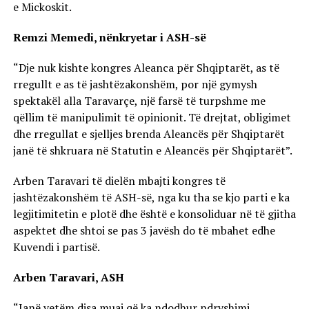
e Mickoskit.
Remzi Memedi, nënkryetar i ASH-së
“
Dje nuk kishte kongres Aleanca për Shqiptarët, as të
rregullt e as të jashtëzakonshëm, por një gymysh
spektakël alla Taravarçe, një farsë të turpshme me
qëllim të manipulimit të opinionit. Të drejtat, obligimet
dhe rregullat e sjelljes brenda Aleancës për Shqiptarët
janë të shkruara në Statutin e Aleancës për Shqiptarët”.
Arben Taravari të dielën mbajti kongres të
jashtëzakonshëm të ASH-së, nga ku tha se kjo parti e ka
legjitimitetin e plotë dhe është e konsoliduar në të gjitha
aspektet dhe shtoi se pas 3 javësh do të mbahet edhe
Kuvendi i partisë.
Arben Taravari, ASH
“
Janë vetëm disa muaj që ka ndodhur ndryshimi,