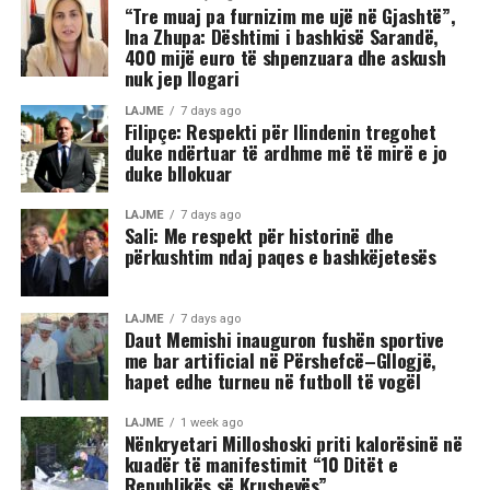
“Tre muaj pa furnizim me ujë në Gjashtë”,
Ina Zhupa: Dështimi i bashkisë Sarandë,
400 mijë euro të shpenzuara dhe askush
nuk jep llogari
LAJME
7 days ago
Filipçe: Respekti për Ilindenin tregohet
duke ndërtuar të ardhme më të mirë e jo
duke bllokuar
LAJME
7 days ago
Sali: Me respekt për historinë dhe
përkushtim ndaj paqes e bashkëjetesës
LAJME
7 days ago
Daut Memishi inauguron fushën sportive
me bar artificial në Përshefcë–Gllogjë,
hapet edhe turneu në futboll të vogël
LAJME
1 week ago
Nënkryetari Milloshoski priti kalorësinë në
kuadër të manifestimit “10 Ditët e
Republikës së Krushevës”