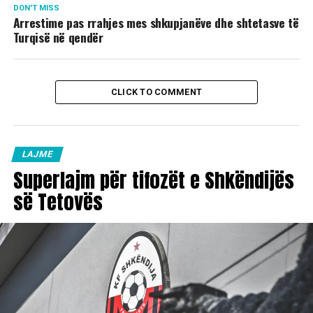
DON'T MISS
Arrestime pas rrahjes mes shkupjanëve dhe shtetasve të
Turqisë në qendër
CLICK TO COMMENT
LAJME
Superlajm për tifozët e Shkëndijës
së Tetovës