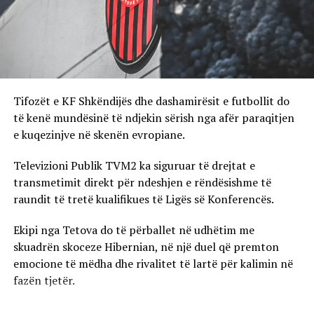
Tifozët e KF Shkëndijës dhe dashamirësit e futbollit do
të kenë mundësinë të ndjekin sërish nga afër paraqitjen
e kuqezinjve në skenën evropiane.
Televizioni Publik TVM2 ka siguruar të drejtat e
transmetimit direkt për ndeshjen e rëndësishme të
raundit të tretë kualifikues të Ligës së Konferencës.
Ekipi nga Tetova do të përballet në udhëtim me
skuadrën skoceze Hibernian, në një duel që premton
emocione të mëdha dhe rivalitet të lartë për kalimin në
fazën tjetër.