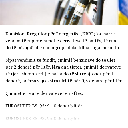
Komisioni Rregullor për Energjetikë (KRRE) ka marrë
vendim të ri për çmimet e derivateve të naftës, të cilat
do të pësojnë ulje dhe ngritje, duke filluar nga mesnata.
Sipas vendimit të fundit, çmimi i benzinave do të ulet
për 2 denarë për litër. Nga ana tjetër, çmimi i derivateve
të tjera shënon rritje: nafta do të shtrenjtohet për 1
denarë, ndërsa vaji ekstra i lehtë për 0,5 denarë për litër.
Çmimet e reja të derivateve të naftës:
EUROSUPER BS-95: 91,0 denarë/litër
EUROSUPER BS-98: 93,0 denarë/litër