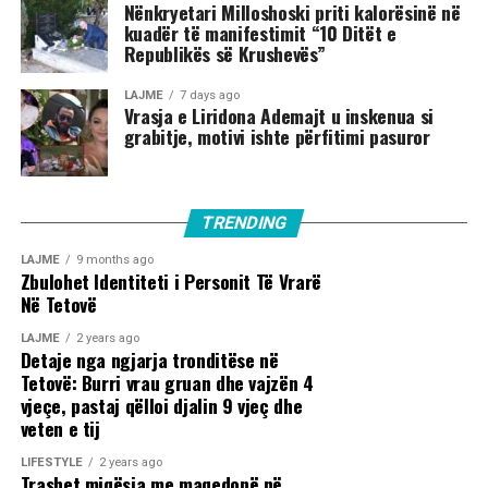
Nënkryetari Milloshoski priti kalorësinë në
kuadër të manifestimit “10 Ditët e
Republikës së Krushevës”
LAJME
7 days ago
Vrasja e Liridona Ademajt u inskenua si
grabitje, motivi ishte përfitimi pasuror
TRENDING
LAJME
9 months ago
Zbulohet Identiteti i Personit Të Vrarë
Në Tetovë
LAJME
2 years ago
Detaje nga ngjarja tronditëse në
Tetovë: Burri vrau gruan dhe vajzën 4
vjeçe, pastaj qëlloi djalin 9 vjeç dhe
veten e tij
LIFESTYLE
2 years ago
Trashet miqësia me maqedonë në