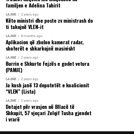
familjen e Adelina Tahirit
LAJME
2 years ago
Këto ministri dhe poste zv ministrash do
ti takojnë VLEN-it
LAJME
8 months ago
Aplikacion që zbulon kamerat radar,
shoferët e shkarkojnë masivisht
LAJME
2 years ago
Burrin e Shkurte Fejzës e godet vetura
(PAMJE)
LAJME
2 years ago
Ja kush janë 13 deputetët e koalicionit
“VLEN” (Lista)
LAJME
2 years ago
Detajet për vrasjen në Bllacë të
Shkupit, 57 vjeçari Zelqif Tusha gjendet
i vrarë