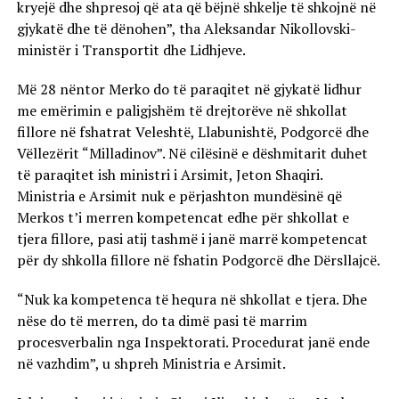
kryejë dhe shpresoj që ata që bëjnë shkelje të shkojnë në
gjykatë dhe të dënohen”, tha Aleksandar Nikollovski-
ministër i Transportit dhe Lidhjeve.
Më 28 nëntor Merko do të paraqitet në gjykatë lidhur
me emërimin e paligjshëm të drejtorëve në shkollat
fillore në fshatrat Veleshtë, Llabunishtë, Podgorcë dhe
Vëllezërit “Milladinov”. Në cilësinë e dëshmitarit duhet
të paraqitet ish ministri i Arsimit, Jeton Shaqiri.
Ministria e Arsimit nuk e përjashton mundësinë që
Merkos t’i merren kompetencat edhe për shkollat e
tjera fillore, pasi atij tashmë i janë marrë kompetencat
për dy shkolla fillore në fshatin Podgorcë dhe Dërsllajcë.
“Nuk ka kompetenca të hequra në shkollat e tjera. Dhe
nëse do të merren, do ta dimë pasi të marrim
procesverbalin nga Inspektorati. Procedurat janë ende
në vazhdim”, u shpreh Ministria e Arsimit.