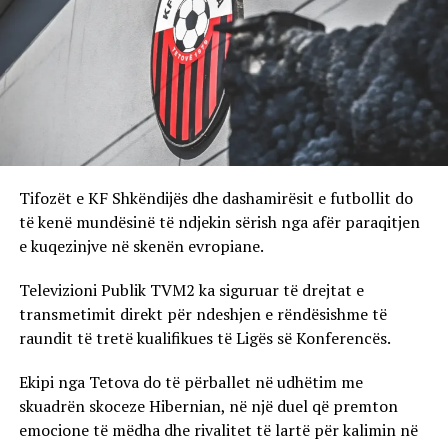
Tifozët e KF Shkëndijës dhe dashamirësit e futbollit do
të kenë mundësinë të ndjekin sërish nga afër paraqitjen
e kuqezinjve në skenën evropiane.
Televizioni Publik TVM2 ka siguruar të drejtat e
transmetimit direkt për ndeshjen e rëndësishme të
raundit të tretë kualifikues të Ligës së Konferencës.
Ekipi nga Tetova do të përballet në udhëtim me
skuadrën skoceze Hibernian, në një duel që premton
emocione të mëdha dhe rivalitet të lartë për kalimin në