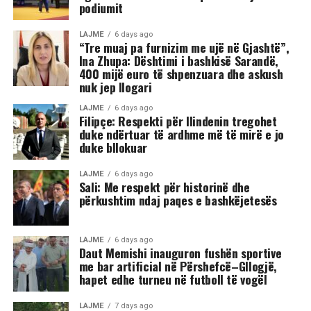
podiumit
LAJME
6 days ago
“Tre muaj pa furnizim me ujë në Gjashtë”,
Ina Zhupa: Dështimi i bashkisë Sarandë,
400 mijë euro të shpenzuara dhe askush
nuk jep llogari
LAJME
6 days ago
Filipçe: Respekti për Ilindenin tregohet
duke ndërtuar të ardhme më të mirë e jo
duke bllokuar
LAJME
6 days ago
Sali: Me respekt për historinë dhe
përkushtim ndaj paqes e bashkëjetesës
LAJME
6 days ago
Daut Memishi inauguron fushën sportive
me bar artificial në Përshefcë–Gllogjë,
hapet edhe turneu në futboll të vogël
LAJME
7 days ago