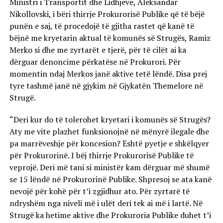
Ministri i Transportit dhe Lidhjeve, Aleksandar
Nikollovski, i bëri thirrje Prokurorisë Publike që të bëjë
punën e saj, të procedojë të gjitha rastet që kanë të
bëjnë me kryetarin aktual të komunës së Strugës, Ramiz
Merko si dhe me zyrtarët e tjerë, për të cilët ai ka
dërguar denoncime përkatëse në Prokurori. Për
momentin ndaj Merkos janë aktive tetë lëndë. Disa prej
tyre tashmë janë në gjykim në Gjykatën Themelore në
Strugë.
“Deri kur do të tolerohet kryetari i komunës së Strugës?
Aty me vite plazhet funksionojnë në mënyrë ilegale dhe
pa marrëveshje për koncesion? Është pyetje e shkëlqyer
për Prokurorinë. I bëj thirrje Prokurorisë Publike të
veprojë. Deri më tani si ministër kam dërguar më shumë
se 15 lëndë në Prokurorinë Publike. Shpresoj se ata kanë
nevojë për kohë për t’i zgjidhur ato. Për zyrtarë të
ndryshëm nga niveli më i ulët deri tek ai më i lartë. Në
Strugë ka hetime aktive dhe Prokuroria Publike duhet t’i