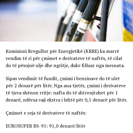
Komisioni Rregullor për Energjetikë (KRRE) ka marrë
vendim të ri për çmimet e derivateve të naftës, të cilat
do të pësojnë ulje dhe ngritje, duke filluar nga mesnata.
Sipas vendimit të fundit, çmimi i benzinave do të ulet
për 2 denarë për litër. Nga ana tjetër, çmimi i derivateve
të tjera shënon rritje: nafta do të shtrenjtohet për 1
denarë, ndërsa vaji ekstra i lehtë për 0,5 denarë për litër.
Çmimet e reja të derivateve të naftës:
EUROSUPER BS-95: 91,0 denarë/litër