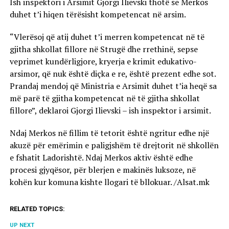
Ish inspektori i Arsimit Gjorgi Ilievski thotë se Merkos
duhet t’i hiqen tërësisht kompetencat në arsim.
“Vlerësoj që atij duhet t’i merren kompetencat në të
gjitha shkollat fillore në Strugë dhe rrethinë, sepse
veprimet kundërligjore, kryerja e krimit edukativo-
arsimor, që nuk është diçka e re, është prezent edhe sot.
Prandaj mendoj që Ministria e Arsimit duhet t’ia heqë sa
më parë të gjitha kompetencat në të gjitha shkollat
fillore”, deklaroi Gjorgi Ilievski – ish inspektor i arsimit.
Ndaj Merkos në fillim të tetorit është ngritur edhe një
akuzë për emërimin e paligjshëm të drejtorit në shkollën
e fshatit Ladorishtë. Ndaj Merkos aktiv është edhe
procesi gjyqësor, për blerjen e makinës luksoze, në
kohën kur komuna kishte llogari të bllokuar. /Alsat.mk
RELATED TOPICS:
UP NEXT