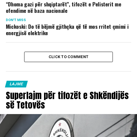
“Dhoma gazi për shqiptarët”, tifozët e Pelisterit me
ofendime në baza nacionale
DON'T MISS
Mickoski: Do të bëjmë gjithçka që të mos rritet çmimi i
energjisë elektrike
CLICK TO COMMENT
LAJME
Superlajm për tifozët e Shkëndijës
së Tetovës