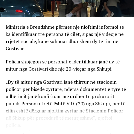
Ministria e Brendshme përmes një njoftimi informoi se
ka identifikuar tre persona të cilët, sipas një videoje në
rrjetet sociale, kanë sulmuar dhunshëm dy të rinj në
Gostivar.
Policia shpjegon se personat e identifikuar janë dy të
mitur nga Gostivari dhe një 20-vjeçar nga Shkupi.
„Dy të mitur nga Gostivari janë thirrur në stacionin
policor për bisedë zyrtare, ndërsa dokumentet e tyre të
udhëtimit janë konfiskuar me urdhër të prokurorit
publik. Personi i tretë është V.D. (20) nga Shkupi, për të
cilin është dërguar njoftim zyrtar në Stacionin Policor
në Shkup për procedurë të mëtutjeshme“, njoftoi
policia.
Ata theksojnë se ndaj të treve do të zbatohet një