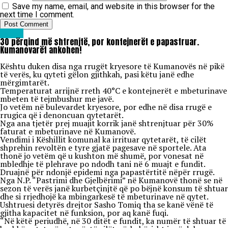
Save my name, email, and website in this browser for the
next time I comment.
Lajme
30 përqind më shtrenjtë, por kontejnerët e papastruar.
Kumanovarët ankohen!
Kështu duken disa nga rrugët kryesore të Kumanovës në pikë
të verës, ku qyteti gëlon gjithkah, pasi këtu janë edhe
mërgimtarët.
Temperaturat arrijnë rreth 40°C e kontejnerët e mbeturinave
mbeten të tejmbushur me javë.
Jo vetëm në bulevardet kryesore, por edhe në disa rrugë e
rrugica që i denoncuan qytetarët.
Nga ana tjetër prej muajit korrik janë shtrenjtuar për 30%
faturat e mbeturinave në Kumanovë.
Vendimi i Këshillit komunal ka irrituar qytetarët, të cilët
shprehin revoltën e tyre gjatë pagesave në sportele. Ata
thonë jo vetëm që u kushton më shumë, por vonesat në
mbledhje të plehrave po ndodh tani në 6 muajt e fundit.
Druajnë për ndonjë epidemi nga papastërtitë nëpër rrugë.
Nga N.P. “Pastrimi dhe Gjelbërimi” në Kumanovë thonë se në
sezon të verës janë kurbetçinjtë që po bëjnë konsum të shtuar
dhe si rrjedhojë ka mbingarkesë të mbeturinave në qytet.
Ushtruesi detyrës drejtor Sasho Tomiq tha se kanë vënë të
gjitha kapacitet në funksion, por aq kanë fuqi.
“Në këtë periudhë, në 30 ditët e fundit, ka numër të shtuar të