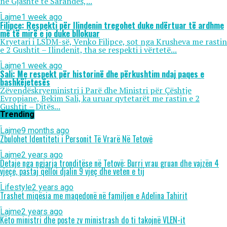
në Gjashtë të Sarandës,...
Lajme
1 week ago
Filipçe: Respekti për Ilindenin tregohet duke ndërtuar të ardhme
më të mirë e jo duke bllokuar
Kryetari i LSDM-së, Venko Filipce, sot nga Krusheva me rastin
e 2 Gushtit – Ilindenit, tha se respekti i vërtetë...
Lajme
1 week ago
Sali: Me respekt për historinë dhe përkushtim ndaj paqes e
bashkëjetesës
Zëvendëskryeministri i Parë dhe Ministri për Çështje
Evropiane, Bekim Sali, ka uruar qytetarët me rastin e 2
Gushtit – Ditës...
Trending
Lajme
9 months ago
Zbulohet Identiteti i Personit Të Vrarë Në Tetovë
Lajme
2 years ago
Detaje nga ngjarja tronditëse në Tetovë: Burri vrau gruan dhe vajzën 4
vjeçe, pastaj qëlloi djalin 9 vjeç dhe veten e tij
Lifestyle
2 years ago
Trashet miqësia me maqedonë në familjen e Adelina Tahirit
Lajme
2 years ago
Këto ministri dhe poste zv ministrash do ti takojnë VLEN-it