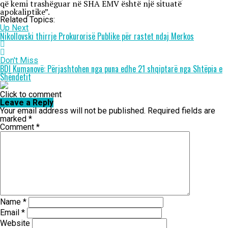
që kemi trashëguar në SHA EMV është një situatë
apokaliptike”.
Related Topics:
Up Next
Nikollovski thirrje Prokurorisë Publike për rastet ndaj Merkos
Don't Miss
BDI Kumanovë: Përjashtohen nga puna edhe 21 shqiptarë nga Shtëpia e
Shëndetit
Click to comment
Leave a Reply
Your email address will not be published.
Required fields are
marked
*
Comment
*
Name
*
Email
*
Website