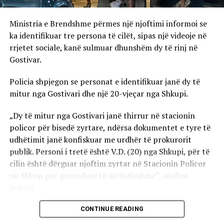
Ministria e Brendshme përmes një njoftimi informoi se
ka identifikuar tre persona të cilët, sipas një videoje në
rrjetet sociale, kanë sulmuar dhunshëm dy të rinj në
Gostivar.
Policia shpjegon se personat e identifikuar janë dy të
mitur nga Gostivari dhe një 20-vjeçar nga Shkupi.
„Dy të mitur nga Gostivari janë thirrur në stacionin
policor për bisedë zyrtare, ndërsa dokumentet e tyre të
udhëtimit janë konfiskuar me urdhër të prokurorit
publik. Personi i tretë është V.D. (20) nga Shkupi, për të
cilin është dërguar njoftim zyrtar në Stacionin Policor
në Shkup për procedurë të mëtutjeshme“, njoftoi
policia.
Ata theksojnë se ndaj të treve do të zbatohet një
CONTINUE READING
procedurë e përshpejtuar para gjykatës sapo të
kompletohet dokumentacioni i plotë për rastin. Sipas