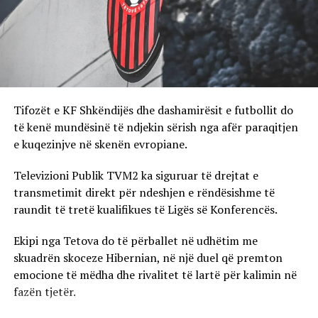
Tifozët e KF Shkëndijës dhe dashamirësit e futbollit do
të kenë mundësinë të ndjekin sërish nga afër paraqitjen
e kuqezinjve në skenën evropiane.
Televizioni Publik TVM2 ka siguruar të drejtat e
transmetimit direkt për ndeshjen e rëndësishme të
raundit të tretë kualifikues të Ligës së Konferencës.
Ekipi nga Tetova do të përballet në udhëtim me
skuadrën skoceze Hibernian, në një duel që premton
emocione të mëdha dhe rivalitet të lartë për kalimin në
fazën tjetër.