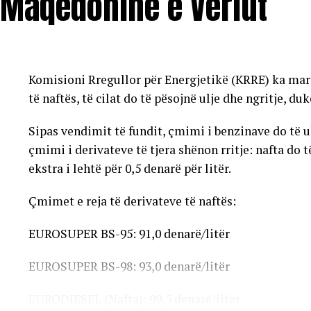
Maqedoninë e Veriut
Komisioni Rregullor për Energjetikë (KRRE) ka mar
të naftës, të cilat do të pësojnë ulje dhe ngritje, du
Sipas vendimit të fundit, çmimi i benzinave do të ule
çmimi i derivateve të tjera shënon rritje: nafta do t
ekstra i lehtë për 0,5 denarë për litër.
Çmimet e reja të derivateve të naftës:
EUROSUPER BS-95: 91,0 denarë/litër
EUROSUPER BS-98: 93,0 denarë/litër
EURODIESEL (Nafta): 99,5 denarë/litër