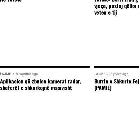
sociale.(INA)
vjeçe, pastaj qëlloi 
veten e tij
LAJME
8 months ago
LAJME
2 years ago
Aplikacion që zbulon kamerat radar,
Burrin e Shkurte Fe
shoferët e shkarkojnë masivisht
(PAMJE)