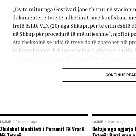
„Dy të mitur nga Gostivari janë thirrur në stacionin
dokumentet e tyre të udhëtimit janë konfiskuar me 
tretë është V.D. (20) nga Shkupi, për të cilin është 
në Shkup për procedurë të mëtutjeshme“, njoftoi po
Ata theksojnë se ndaj të treve do të zbatohet një p
të kompletohet dokumentacioni i plotë për rastin. 
orët e para të mëngjesit të 2 gushtit në rrugën „Borç
me mjete dhe shkopinj druri.
CONTINUE REA
Në rrjetet sociale u shfaq një video-incizim shqetës
përleshje e ashpër fizike mes një grupi më të madh t
Sipas informacioneve të publikuara, gjatë rrahjes, 
kokës, pas së cilës ka rënë në tokë dhe ka mbetur i
Përkundër faktit se po shtrihej në rrugë, në incizi
LAJME
9 months ago
LAJME
2 years ago
shumta ndaj trupit të tij, gjë që ka shkaktuar reag
Zbulohet Identiteti i Personit Të Vrarë
Detaje nga ngjarja 
Në Tetovë
Tetovë: Burri vrau 