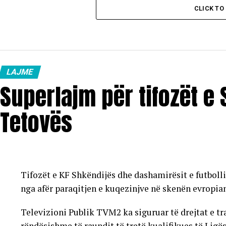
CLICK T
LAJME
Superlajm për tifozët e
Tetovës
Tifozët e KF Shkëndijës dhe dashamirësit e futboll
nga afër paraqitjen e kuqezinjve në skenën evropia
Televizioni Publik TVM2 ka siguruar të drejtat e t
rëndësishme të raundit të tretë kualifikues të Ligë