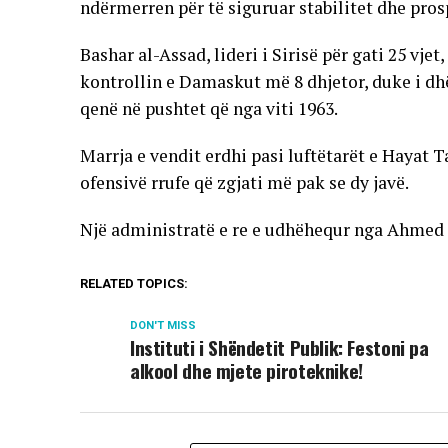
ndërmerren për të siguruar stabilitet dhe pros
Bashar al-Assad, lideri i Sirisë për gati 25 vje
kontrollin e Damaskut më 8 dhjetor, duke i dhën
qenë në pushtet që nga viti 1963.
Marrja e vendit erdhi pasi luftëtarët e Hayat 
ofensivë rrufe që zgjati më pak se dy javë.
Një administratë e re e udhëhequr nga Ahmed a
RELATED TOPICS:
DON'T MISS
Instituti i Shëndetit Publik: Festoni pa
alkool dhe mjete piroteknike!