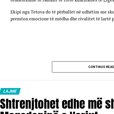
Ekipi nga Tetova do të përballet në udhëtim me sku
premton emocione të mëdha dhe rivalitet të lartë pë
CONTINUE REA
LAJME
Shtrenjtohet edhe më s