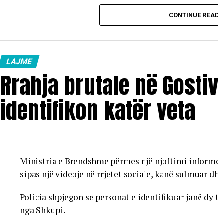
Vaji ekstra i lehtë (EL-1): 98,5 denarë/litër
CONTINUE REA
Çmimet e reja do të hyjnë në fuqi pas mesnate dhe do
karburanteve në vend.
LAJME
Rrahja brutale në Gostiv
identifikon katër veta
Ministria e Brendshme përmes një njoftimi informoi 
sipas një videoje në rrjetet sociale, kanë sulmuar d
Policia shpjegon se personat e identifikuar janë dy 
nga Shkupi.