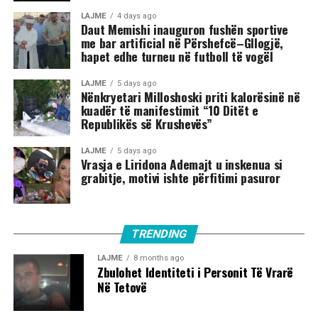
LAJME
4 days ago
Daut Memishi inauguron fushën sportive
me bar artificial në Përshefcë–Gllogjë,
hapet edhe turneu në futboll të vogël
LAJME
5 days ago
Nënkryetari Milloshoski priti kalorësinë në
kuadër të manifestimit “10 Ditët e
Republikës së Krushevës”
LAJME
5 days ago
Vrasja e Liridona Ademajt u inskenua si
grabitje, motivi ishte përfitimi pasuror
TRENDING
LAJME
8 months ago
Zbulohet Identiteti i Personit Të Vrarë
Në Tetovë