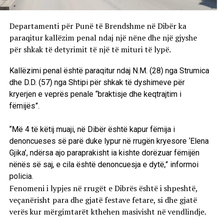
Departamenti për Punë të Brendshme në Dibër ka
paraqitur kallëzim penal ndaj një nëne dhe një gjyshe
për shkak të detyrimit të një të mituri të lypë.
Kallëzimi penal është paraqitur ndaj N.M. (28) nga Strumica
dhe D.D. (57) nga Shtipi për shkak të dyshimeve për
kryerjen e veprës penale “braktisje dhe keqtrajtim i
fëmijës”.
“Më 4 të këtij muaji, në Dibër është kapur fëmija i
denoncueses së parë duke lypur në rrugën kryesore ‘Elena
Gjika’, ndërsa ajo paraprakisht ia kishte dorëzuar fëmijën
nënës së saj, e cila është denoncuesja e dytë,” informoi
policia.
Fenomeni i lypjes në rrugët e Dibrës është i shpeshtë,
veçanërisht para dhe gjatë festave fetare, si dhe gjatë
verës kur mërgimtarët kthehen masivisht në vendlindje.