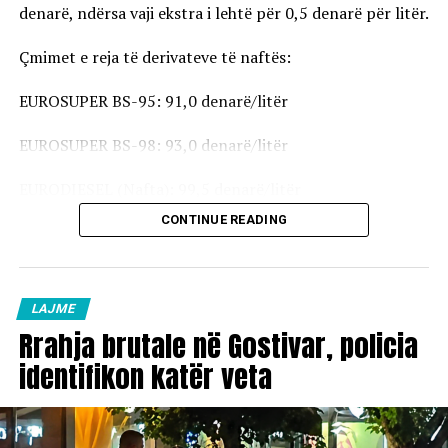
denarë, ndërsa vaji ekstra i lehtë për 0,5 denarë për litër.
Çmimet e reja të derivateve të naftës:
EUROSUPER BS-95: 91,0 denarë/litër
EUROSUPER BS-98: 93,0 denarë/litër
EURODIESEL (Nafta): 99,5 denarë/litër
CONTINUE READING
Vaji ekstra i lehtë (EL-1): 98,5 denarë/litër
Çmimet e reja do të hyjnë në fuqi pas mesnate dhe do të
vlejnë në të gjitha pikat e karburanteve në vend.
LAJME
Rrahja brutale në Gostivar, policia
identifikon katër veta