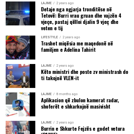
LAJME
2 years ago
Detaje nga ngjarja tronditëse në
Tetovë: Burri vrau gruan dhe vajzën 4
vjeçe, pastaj qëlloi djalin 9 vjeç dhe
veten e tij
LIFESTYLE
2 years ago
Trashet miqësia me maqedonë në
familjen e Adelina Tahirit
LAJME
2 years ago
Këto ministri dhe poste zv ministrash do
ti takojnë VLEN-it
LAJME
8 months ago
Aplikacion që zbulon kamerat radar,
shoferët e shkarkojnë masivisht
LAJME
2 years ago
Burrin e Shkurte Fejzës e godet vetura