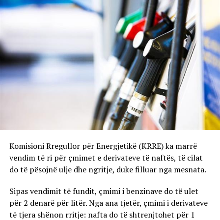
Komisioni Rregullor për Energjetikë (KRRE) ka marrë
vendim të ri për çmimet e derivateve të naftës, të cilat
do të pësojnë ulje dhe ngritje, duke filluar nga mesnata.
Sipas vendimit të fundit, çmimi i benzinave do të ulet
për 2 denarë për litër. Nga ana tjetër, çmimi i derivateve
të tjera shënon rritje: nafta do të shtrenjtohet për 1