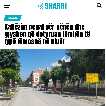
LAJME
Kallëzim penal për nënën dhe
gjyshen që detyruan fëmijën të
lypë lëmoshë në Dibër