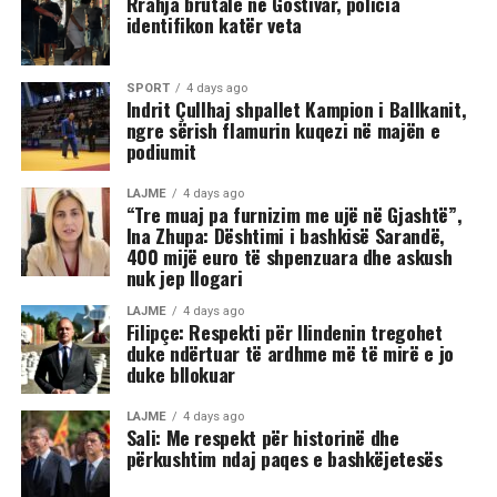
Rrahja brutale në Gostivar, policia
identifikon katër veta
shihet se sulmi ka vazhduar me goditje të shumta ndaj
trupit të tij, gjë që ka shkaktuar reagime dhe dënime të
ashpra në rrjetet sociale.(INA)
SPORT
4 days ago
Indrit Çullhaj shpallet Kampion i Ballkanit,
ngre sërish flamurin kuqezi në majën e
podiumit
LAJME
4 days ago
“Tre muaj pa furnizim me ujë në Gjashtë”,
Ina Zhupa: Dështimi i bashkisë Sarandë,
400 mijë euro të shpenzuara dhe askush
nuk jep llogari
LAJME
4 days ago
Filipçe: Respekti për Ilindenin tregohet
duke ndërtuar të ardhme më të mirë e jo
duke bllokuar
LAJME
4 days ago
Sali: Me respekt për historinë dhe
përkushtim ndaj paqes e bashkëjetesës