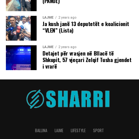
(PAMJE)
LAJME
2 years ago
Ja kush janë 13 deputetët e koalicionit
“VLEN” (Lista)
LAJME
2 years ago
Detajet për vrasjen në Bllacë të
Shkupit, 57 vjeçari Zelqif Tusha gjendet
i vrarë
BALLINA
LAJME
LIFESTYLE
SPORT