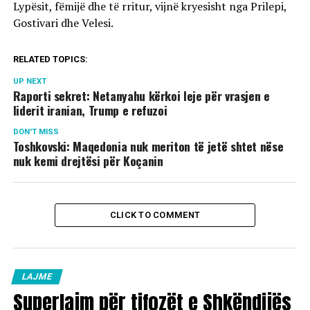
Lypësit, fëmijë dhe të rritur, vijnë kryesisht nga Prilepi,
Gostivari dhe Velesi.
RELATED TOPICS:
UP NEXT
Raporti sekret: Netanyahu kërkoi leje për vrasjen e
liderit iranian, Trump e refuzoi
DON'T MISS
Toshkovski: Maqedonia nuk meriton të jetë shtet nëse
nuk kemi drejtësi për Koçanin
CLICK TO COMMENT
LAJME
Superlajm për tifozët e Shkëndijës