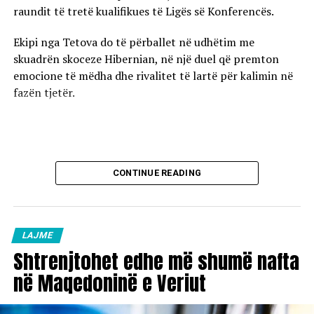
raundit të tretë kualifikues të Ligës së Konferencës.
Ekipi nga Tetova do të përballet në udhëtim me
skuadrën skoceze Hibernian, në një duel që premton
emocione të mëdha dhe rivalitet të lartë për kalimin në
fazën tjetër.
CONTINUE READING
LAJME
Shtrenjtohet edhe më shumë nafta
në Maqedoninë e Veriut