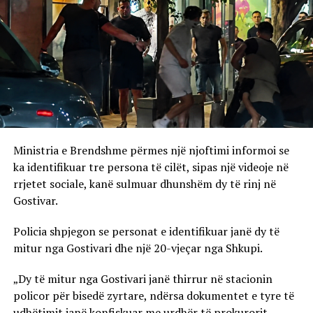
Ministria e Brendshme përmes një njoftimi informoi se
ka identifikuar tre persona të cilët, sipas një videoje në
rrjetet sociale, kanë sulmuar dhunshëm dy të rinj në
Gostivar.
Policia shpjegon se personat e identifikuar janë dy të
mitur nga Gostivari dhe një 20-vjeçar nga Shkupi.
„Dy të mitur nga Gostivari janë thirrur në stacionin
policor për bisedë zyrtare, ndërsa dokumentet e tyre të
udhëtimit janë konfiskuar me urdhër të prokurorit