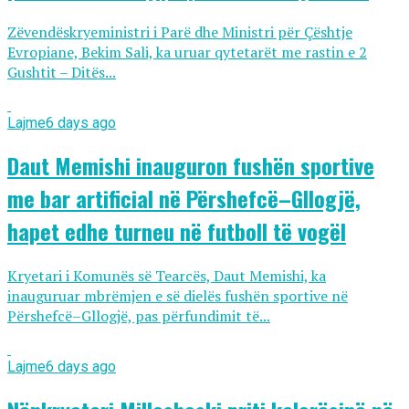
Zëvendëskryeministri i Parë dhe Ministri për Çështje
Evropiane, Bekim Sali, ka uruar qytetarët me rastin e 2
Gushtit – Ditës...
Lajme
6 days ago
Daut Memishi inauguron fushën sportive
me bar artificial në Përshefcë–Gllogjë,
hapet edhe turneu në futboll të vogël
Kryetari i Komunës së Tearcës, Daut Memishi, ka
inauguruar mbrëmjen e së dielës fushën sportive në
Përshefcë–Gllogjë, pas përfundimit të...
Lajme
6 days ago