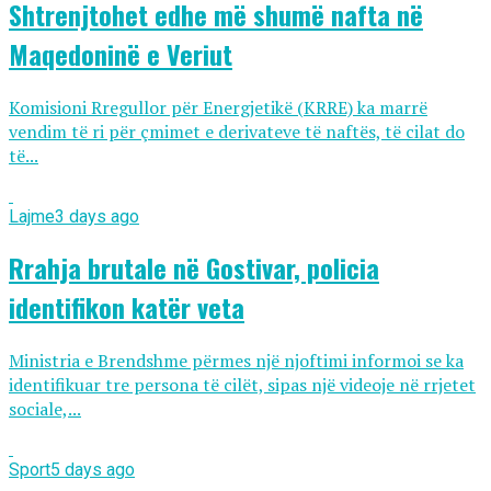
Shtrenjtohet edhe më shumë nafta në
Maqedoninë e Veriut
Komisioni Rregullor për Energjetikë (KRRE) ka marrë
vendim të ri për çmimet e derivateve të naftës, të cilat do
të...
Lajme
3 days ago
Rrahja brutale në Gostivar, policia
identifikon katër veta
Ministria e Brendshme përmes një njoftimi informoi se ka
identifikuar tre persona të cilët, sipas një videoje në rrjetet
sociale,...
Sport
5 days ago