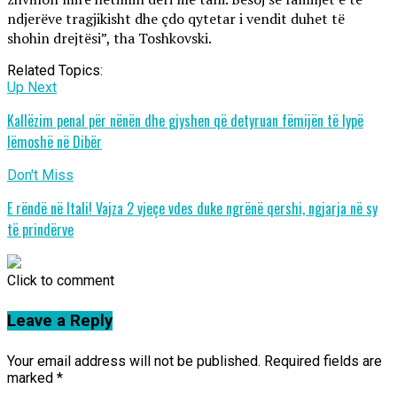
ndjerëve tragjikisht dhe çdo qytetar i vendit duhet të
shohin drejtësi”, tha Toshkovski.
Related Topics:
Up Next
Kallëzim penal për nënën dhe gjyshen që detyruan fëmijën të lypë
lëmoshë në Dibër
Don't Miss
E rëndë në Itali! Vajza 2 vjeçe vdes duke ngrënë qershi, ngjarja në sy
të prindërve
Click to comment
Leave a Reply
Your email address will not be published.
Required fields are
marked
*