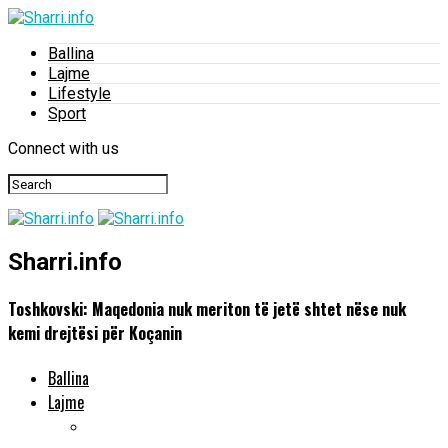
Ballina
Lajme
Lifestyle
Sport
Connect with us
Sharri.info
Toshkovski: Maqedonia nuk meriton të jetë shtet nëse nuk
kemi drejtësi për Koçanin
Ballina
Lajme