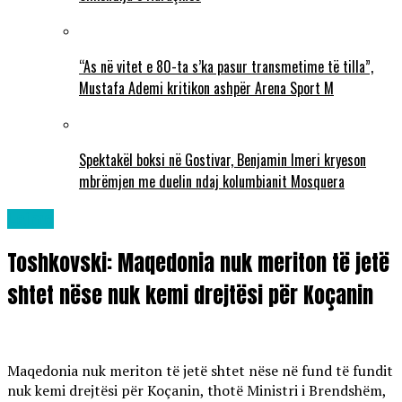
“As në vitet e 80-ta s’ka pasur transmetime të tilla”,
Mustafa Ademi kritikon ashpër Arena Sport M
Spektakël boksi në Gostivar, Benjamin Imeri kryeson
mbrëmjen me duelin ndaj kolumbianit Mosquera
Lajme
Toshkovski: Maqedonia nuk meriton të jetë
shtet nëse nuk kemi drejtësi për Koçanin
Maqedonia nuk meriton të jetë shtet nëse në fund të fundit
nuk kemi drejtësi për Koçanin, thotë Ministri i Brendshëm,