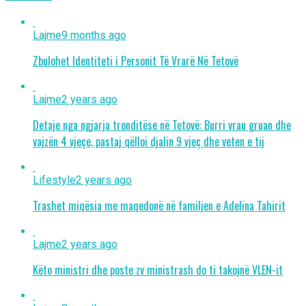
Lajme
9 months ago
Zbulohet Identiteti i Personit Të Vrarë Në Tetovë
Lajme
2 years ago
Detaje nga ngjarja tronditëse në Tetovë: Burri vrau gruan dhe
vajzën 4 vjeçe, pastaj qëlloi djalin 9 vjeç dhe veten e tij
Lifestyle
2 years ago
Trashet miqësia me maqedonë në familjen e Adelina Tahirit
Lajme
2 years ago
Këto ministri dhe poste zv ministrash do ti takojnë VLEN-it