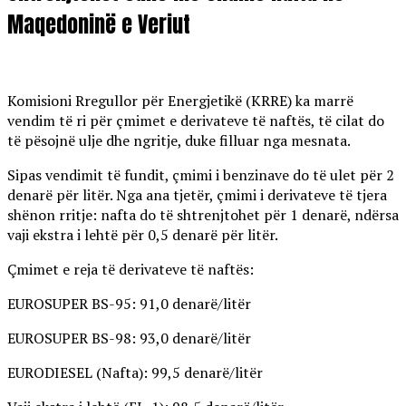
Maqedoninë e Veriut
Komisioni Rregullor për Energjetikë (KRRE) ka marrë
vendim të ri për çmimet e derivateve të naftës, të cilat do
të pësojnë ulje dhe ngritje, duke filluar nga mesnata.
Sipas vendimit të fundit, çmimi i benzinave do të ulet për 2
denarë për litër. Nga ana tjetër, çmimi i derivateve të tjera
shënon rritje: nafta do të shtrenjtohet për 1 denarë, ndërsa
vaji ekstra i lehtë për 0,5 denarë për litër.
Çmimet e reja të derivateve të naftës:
EUROSUPER BS-95: 91,0 denarë/litër
EUROSUPER BS-98: 93,0 denarë/litër
EURODIESEL (Nafta): 99,5 denarë/litër