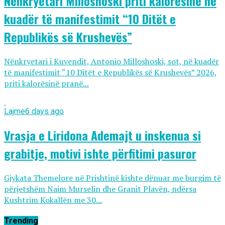
Nënkryetari Milloshoski priti kalorësinë në
kuadër të manifestimit “10 Ditët e
Republikës së Krushevës”
Nënkryetari i Kuvendit, Antonio Milloshoski, sot, në kuadër
të manifestimit “10 Ditët e Republikës së Krushevës” 2026,
priti kalorësinë pranë...
Lajme
6 days ago
Vrasja e Liridona Ademajt u inskenua si
grabitje, motivi ishte përfitimi pasuror
Gjykata Themelore në Prishtinë kishte dënuar me burgim të
përjetshëm Naim Murselin dhe Granit Plavën, ndërsa
Kushtrim Kokallën me 30...
Trending