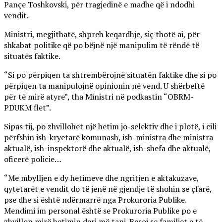
Pançe Toshkovski, për tragjedinë e madhe që i ndodhi
vendit.
Ministri, megjithatë, shpreh keqardhje, siç thotë ai, për
shkabat politike që po bëjnë një manipulim të rëndë të
situatës faktike.
“Si po përpiqen ta shtrembërojnë situatën faktike dhe si po
përpiqen ta manipulojnë opinionin në vend. U shërbeftë
për të mirë atyre”, tha Ministri në podkastin “OBRM-
PDUKM flet”.
Sipas tij, po zhvillohet një hetim jo-selektiv dhe i plotë, i cili
përfshin ish-kryetarë komunash, ish-ministra dhe ministra
aktualë, ish-inspektorë dhe aktualë, ish-shefa dhe aktualë,
oficerë policie…
“Me mbylljen e dy hetimeve dhe ngritjen e aktakuzave,
qytetarët e vendit do të jenë në gjendje të shohin se çfarë,
pse dhe si është ndërmarrë nga Prokuroria Publike.
Mendimi im personal është se Prokuroria Publike po e
zhvillon mirë hetimin deri më tani. Besoj se familjet e të