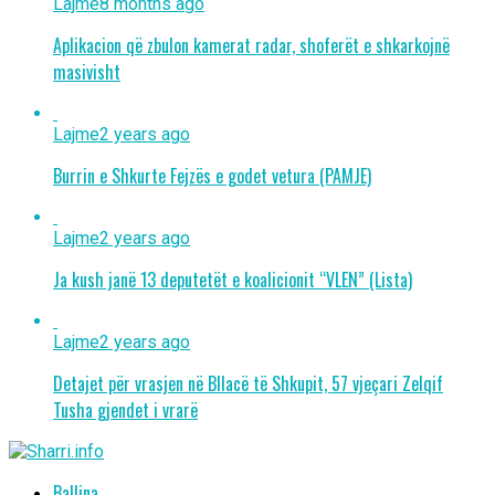
Lajme
8 months ago
Aplikacion që zbulon kamerat radar, shoferët e shkarkojnë
masivisht
Lajme
2 years ago
Burrin e Shkurte Fejzës e godet vetura (PAMJE)
Lajme
2 years ago
Ja kush janë 13 deputetët e koalicionit “VLEN” (Lista)
Lajme
2 years ago
Detajet për vrasjen në Bllacë të Shkupit, 57 vjeçari Zelqif
Tusha gjendet i vrarë
Ballina