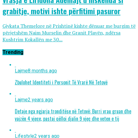
grabitje, motivi ishte përfitimi pasuror
Gjykata Themelore në Prishtinë kishte dënuar me burgim të
përjetshëm Naim Murselin dhe Granit Plavën, ndërsa
Kushtrim Kokallën me 30...
Trending
Lajme
8 months ago
Zbulohet Identiteti i Personit Të Vrarë Në Tetovë
Lajme
2 years ago
Detaje nga ngjarja tronditëse në Tetovë: Burri vrau gruan dhe
vajzën 4 vjeçe, pastaj qëlloi djalin 9 vjeç dhe veten e tij
Lifestyle
2 years ago