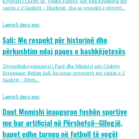
Kryetari i LSDM-së, Venko Filipce, sot nga Krusheva me
rastin e 2 Gushtit – Ilindenit, tha se respekti i vërtetë...
Lajme
5 days ago
Sali: Me respekt për historinë dhe
përkushtim ndaj paqes e bashkëjetesës
Zëvendëskryeministri i Parë dhe Ministri për Çështje
Evropiane, Bekim Sali, ka uruar qytetarët me rastin e 2
Gushtit – Ditës...
Lajme
5 days ago
Daut Memishi inauguron fushën sportive
me bar artificial në Përshefcë–Gllogjë,
hapet edhe turneu në futboll të vogël