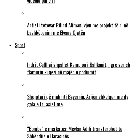
videoklipin e ri
Artisti tetovar Rilind Alimani vjen me projekt të ri në
bashkëpunim me Elvana Gjatën
Sport
Indrit Çullhaj shpallet Kampion i Ballkanit, ngre sërish
flamurin kuqezi në majën e podiumit
Shqiptari që mahniti Bayernin, Arijon shkëlqen me dy
gola e tri asistime
“Bomba” e merkatos: Mevlan Adili transferohet te
Shkëndija e Haraçinës