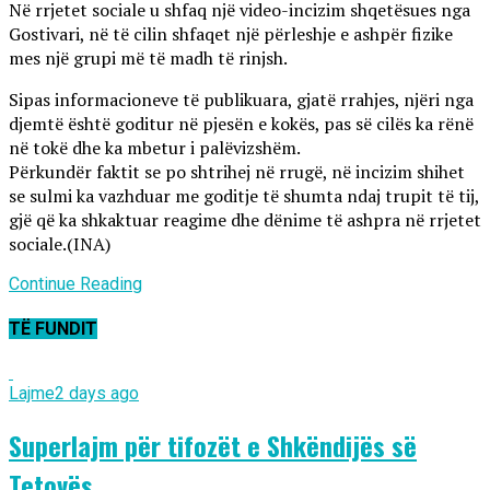
Në rrjetet sociale u shfaq një video-incizim shqetësues nga
Gostivari, në të cilin shfaqet një përleshje e ashpër fizike
mes një grupi më të madh të rinjsh.
Sipas informacioneve të publikuara, gjatë rrahjes, njëri nga
djemtë është goditur në pjesën e kokës, pas së cilës ka rënë
në tokë dhe ka mbetur i palëvizshëm.
Përkundër faktit se po shtrihej në rrugë, në incizim shihet
se sulmi ka vazhduar me goditje të shumta ndaj trupit të tij,
gjë që ka shkaktuar reagime dhe dënime të ashpra në rrjetet
sociale.(INA)
Continue Reading
TË FUNDIT
Lajme
2 days ago
Superlajm për tifozët e Shkëndijës së
Tetovës