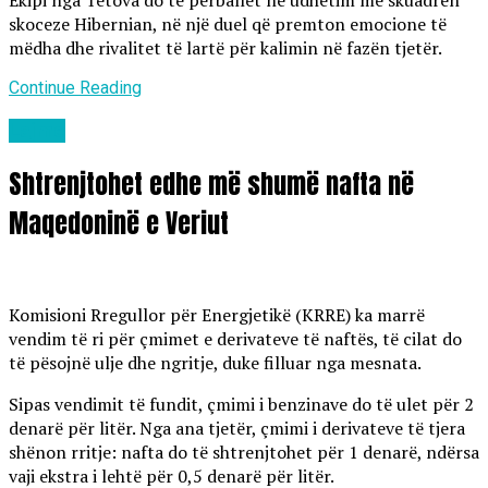
Ekipi nga Tetova do të përballet në udhëtim me skuadrën
skoceze Hibernian, në një duel që premton emocione të
mëdha dhe rivalitet të lartë për kalimin në fazën tjetër.
Continue Reading
Lajme
Shtrenjtohet edhe më shumë nafta në
Maqedoninë e Veriut
Komisioni Rregullor për Energjetikë (KRRE) ka marrë
vendim të ri për çmimet e derivateve të naftës, të cilat do
të pësojnë ulje dhe ngritje, duke filluar nga mesnata.
Sipas vendimit të fundit, çmimi i benzinave do të ulet për 2
denarë për litër. Nga ana tjetër, çmimi i derivateve të tjera
shënon rritje: nafta do të shtrenjtohet për 1 denarë, ndërsa
vaji ekstra i lehtë për 0,5 denarë për litër.