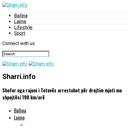
Ballina
Lajme
Lifestyle
Sport
Connect with us
Sharri.info
Shofer nga rajoni i Tetovës arrestohet për drejtim mjeti me
shpejtësi 190 km/orë
Ballina
Lajme