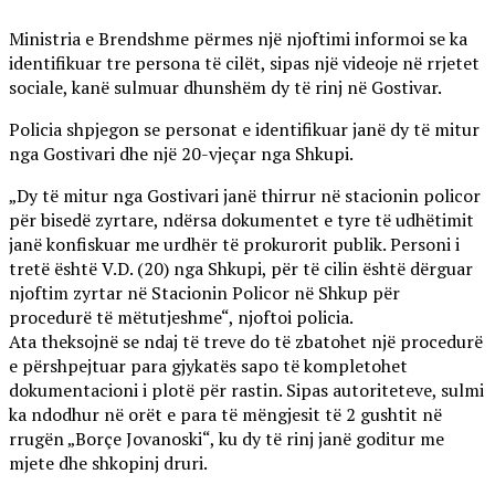
Ministria e Brendshme përmes një njoftimi informoi se ka
identifikuar tre persona të cilët, sipas një videoje në rrjetet
sociale, kanë sulmuar dhunshëm dy të rinj në Gostivar.
Policia shpjegon se personat e identifikuar janë dy të mitur
nga Gostivari dhe një 20-vjeçar nga Shkupi.
„Dy të mitur nga Gostivari janë thirrur në stacionin policor
për bisedë zyrtare, ndërsa dokumentet e tyre të udhëtimit
janë konfiskuar me urdhër të prokurorit publik. Personi i
tretë është V.D. (20) nga Shkupi, për të cilin është dërguar
njoftim zyrtar në Stacionin Policor në Shkup për
procedurë të mëtutjeshme“, njoftoi policia.
Ata theksojnë se ndaj të treve do të zbatohet një procedurë
e përshpejtuar para gjykatës sapo të kompletohet
dokumentacioni i plotë për rastin. Sipas autoriteteve, sulmi
ka ndodhur në orët e para të mëngjesit të 2 gushtit në
rrugën „Borçe Jovanoski“, ku dy të rinj janë goditur me
mjete dhe shkopinj druri.