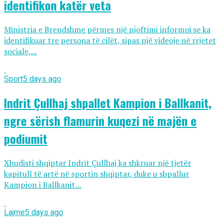
identifikon katër veta
Ministria e Brendshme përmes një njoftimi informoi se ka
identifikuar tre persona të cilët, sipas një videoje në rrjetet
sociale,...
Sport
5 days ago
Indrit Çullhaj shpallet Kampion i Ballkanit,
ngre sërish flamurin kuqezi në majën e
podiumit
Xhudisti shqiptar Indrit Çullhaj ka shkruar një tjetër
kapitull të artë në sportin shqiptar, duke u shpallur
Kampion i Ballkanit...
Lajme
5 days ago