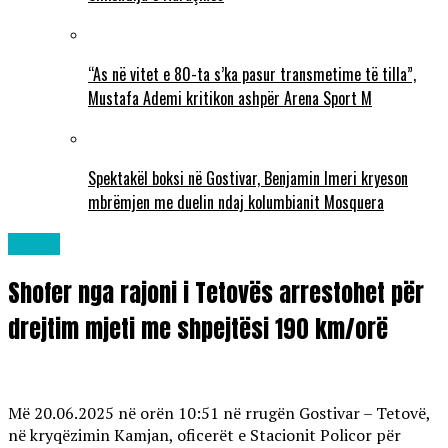
“As në vitet e 80-ta s’ka pasur transmetime të tilla”,
Mustafa Ademi kritikon ashpër Arena Sport M
Spektakël boksi në Gostivar, Benjamin Imeri kryeson
mbrëmjen me duelin ndaj kolumbianit Mosquera
Lajme
Shofer nga rajoni i Tetovës arrestohet për
drejtim mjeti me shpejtësi 190 km/orë
Më 20.06.2025 në orën 10:51 në rrugën Gostivar – Tetovë,
në kryqëzimin Kamjan, oficerët e Stacionit Policor për