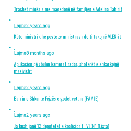
Trashet miqësia me maqedonë në familjen e Adelina Tahirit
Lajme
2 years ago
Këto ministri dhe poste zv ministrash do ti takojnë VLEN-it
Lajme
8 months ago
Aplikacion që zbulon kamerat radar, shoferët e shkarkojnë
masivisht
Lajme
2 years ago
Burrin e Shkurte Fejzës e godet vetura (PAMJE)
Lajme
2 years ago
Ja kush janë 13 deputetët e koalicionit “VLEN” (Lista)