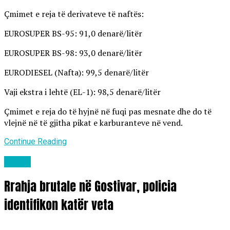
Çmimet e reja të derivateve të naftës:
EUROSUPER BS-95: 91,0 denarë/litër
EUROSUPER BS-98: 93,0 denarë/litër
EURODIESEL (Nafta): 99,5 denarë/litër
Vaji ekstra i lehtë (EL-1): 98,5 denarë/litër
Çmimet e reja do të hyjnë në fuqi pas mesnate dhe do të
vlejnë në të gjitha pikat e karburanteve në vend.
Continue Reading
Lajme
Rrahja brutale në Gostivar, policia
identifikon katër veta