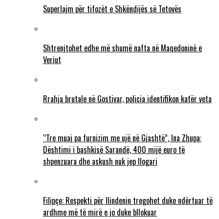
Superlajm për tifozët e Shkëndijës së Tetovës
Shtrenjtohet edhe më shumë nafta në Maqedoninë e
Veriut
Rrahja brutale në Gostivar, policia identifikon katër veta
“Tre muaj pa furnizim me ujë në Gjashtë”, Ina Zhupa:
Dështimi i bashkisë Sarandë, 400 mijë euro të
shpenzuara dhe askush nuk jep llogari
Filipçe: Respekti për Ilindenin tregohet duke ndërtuar të
ardhme më të mirë e jo duke bllokuar