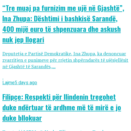
“Tre muaj pa furnizim me ujë në Gjashtë”,
Ina Zhupa: Dështimi i bashkisë Sarandë,
400 mijë euro të shpenzuara dhe askush
nuk jep llogari
Deputetja e Partisë Demokratike, Ina Zhupa, ka denoncuar
zvarritjen e punimeve për rrjetin shpërndarës të ujësjellësit
në Gjashtë të Sarandës,...
Lajme
5 days ago
Filipçe: Respekti për Ilindenin tregohet
duke ndërtuar të ardhme më të mirë e jo
duke bllokuar