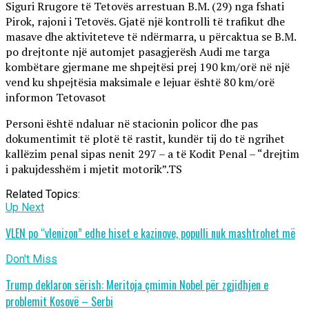
Siguri Rrugore të Tetovës arrestuan B.M. (29) nga fshati
Pirok, rajoni i Tetovës. Gjatë një kontrolli të trafikut dhe
masave dhe aktiviteteve të ndërmarra, u përcaktua se B.M.
po drejtonte një automjet pasagjerësh Audi me targa
kombëtare gjermane me shpejtësi prej 190 km/orë në një
vend ku shpejtësia maksimale e lejuar është 80 km/orë
informon Tetovasot
Personi është ndaluar në stacionin policor dhe pas
dokumentimit të plotë të rastit, kundër tij do të ngrihet
kallëzim penal sipas nenit 297 – a të Kodit Penal – “drejtim
i pakujdesshëm i mjetit motorik”.TS
Related Topics:
Up Next
VLEN po “vlenizon” edhe hiset e kazinove, populli nuk mashtrohet më
Don't Miss
Trump deklaron sërish: Meritoja çmimin Nobel për zgjidhjen e
problemit Kosovë – Serbi