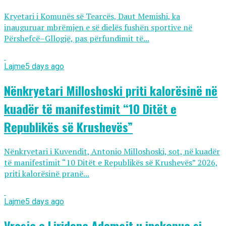
Kryetari i Komunës së Tearcës, Daut Memishi, ka
inauguruar mbrëmjen e së dielës fushën sportive në
Përshefcë–Gllogjë, pas përfundimit të...
Lajme
5 days ago
Nënkryetari Milloshoski priti kalorësinë në
kuadër të manifestimit “10 Ditët e
Republikës së Krushevës”
Nënkryetari i Kuvendit, Antonio Milloshoski, sot, në kuadër
të manifestimit “10 Ditët e Republikës së Krushevës” 2026,
priti kalorësinë pranë...
Lajme
5 days ago
Vrasja e Liridona Ademajt u inskenua si