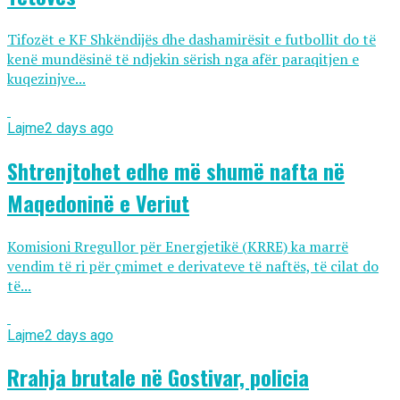
Tifozët e KF Shkëndijës dhe dashamirësit e futbollit do të
kenë mundësinë të ndjekin sërish nga afër paraqitjen e
kuqezinjve...
Lajme
2 days ago
Shtrenjtohet edhe më shumë nafta në
Maqedoninë e Veriut
Komisioni Rregullor për Energjetikë (KRRE) ka marrë
vendim të ri për çmimet e derivateve të naftës, të cilat do
të...
Lajme
2 days ago
Rrahja brutale në Gostivar, policia