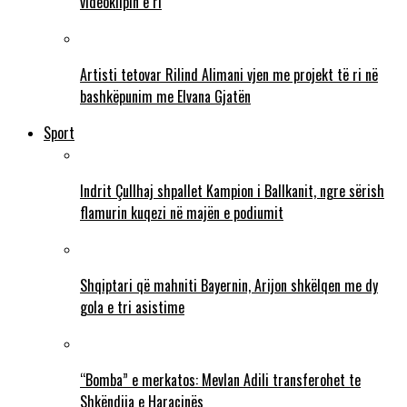
videoklipin e ri
Artisti tetovar Rilind Alimani vjen me projekt të ri në
bashkëpunim me Elvana Gjatën
Sport
Indrit Çullhaj shpallet Kampion i Ballkanit, ngre sërish
flamurin kuqezi në majën e podiumit
Shqiptari që mahniti Bayernin, Arijon shkëlqen me dy
gola e tri asistime
“Bomba” e merkatos: Mevlan Adili transferohet te
Shkëndija e Haraçinës