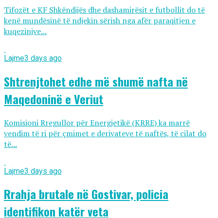
Tifozët e KF Shkëndijës dhe dashamirësit e futbollit do të
kenë mundësinë të ndjekin sërish nga afër paraqitjen e
kuqezinjve...
Lajme
3 days ago
Shtrenjtohet edhe më shumë nafta në
Maqedoninë e Veriut
Komisioni Rregullor për Energjetikë (KRRE) ka marrë
vendim të ri për çmimet e derivateve të naftës, të cilat do
të...
Lajme
3 days ago
Rrahja brutale në Gostivar, policia
identifikon katër veta