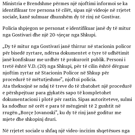
Ministria e Brendshme përmes një njoftimi informoi se ka
identifikuar tre persona të cilët, sipas një videoje në rrjetet
sociale, kanë sulmuar dhunshëm dy të rinj në Gostivar.
Policia shpjegon se personat e identifikuar janë dy të mitur
nga Gostivari dhe një 20-vjeçar nga Shkupi.
„Dy të mitur nga Gostivari janë thirrur në stacionin policor
për bisedë zyrtare, ndërsa dokumentet e tyre të udhëtimit
janë konfiskuar me urdhër të prokurorit publik. Personi i
tretë është V.D. (20) nga Shkupi, për të cilin është dërguar
njoftim zyrtar në Stacionin Policor në Shkup për
procedurë të mëtutjeshme“, njoftoi policia.
Ata theksojnë se ndaj të treve do të zbatohet një procedurë
e përshpejtuar para gjykatës sapo të kompletohet
dokumentacioni i plotë për rastin. Sipas autoriteteve, sulmi
ka ndodhur në orët e para të mëngjesit të 2 gushtit në
rrugën „Borçe Jovanoski“, ku dy të rinj janë goditur me
mjete dhe shkopinj druri.
Në rrjetet sociale u shfaq një video-incizim shqetësues nga