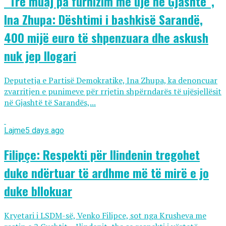
“Tre muaj pa furnizim me ujë në Gjashtë”,
Ina Zhupa: Dështimi i bashkisë Sarandë,
400 mijë euro të shpenzuara dhe askush
nuk jep llogari
Deputetja e Partisë Demokratike, Ina Zhupa, ka denoncuar
zvarritjen e punimeve për rrjetin shpërndarës të ujësjellësit
në Gjashtë të Sarandës,...
Lajme
5 days ago
Filipçe: Respekti për Ilindenin tregohet
duke ndërtuar të ardhme më të mirë e jo
duke bllokuar
Kryetari i LSDM-së, Venko Filipce, sot nga Krusheva me