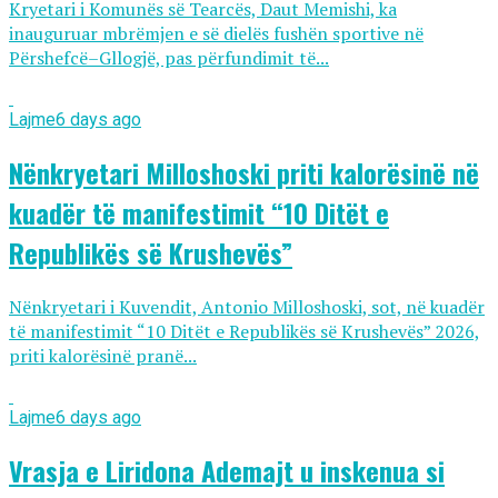
Kryetari i Komunës së Tearcës, Daut Memishi, ka
inauguruar mbrëmjen e së dielës fushën sportive në
Përshefcë–Gllogjë, pas përfundimit të...
Lajme
6 days ago
Nënkryetari Milloshoski priti kalorësinë në
kuadër të manifestimit “10 Ditët e
Republikës së Krushevës”
Nënkryetari i Kuvendit, Antonio Milloshoski, sot, në kuadër
të manifestimit “10 Ditët e Republikës së Krushevës” 2026,
priti kalorësinë pranë...
Lajme
6 days ago
Vrasja e Liridona Ademajt u inskenua si