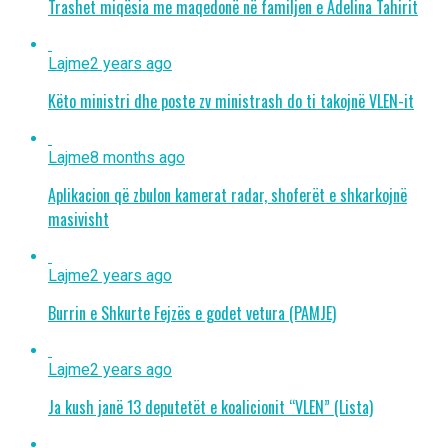
Trashet miqësia me maqedonë në familjen e Adelina Tahirit
Lajme
2 years ago
Këto ministri dhe poste zv ministrash do ti takojnë VLEN-it
Lajme
8 months ago
Aplikacion që zbulon kamerat radar, shoferët e shkarkojnë
masivisht
Lajme
2 years ago
Burrin e Shkurte Fejzës e godet vetura (PAMJE)
Lajme
2 years ago
Ja kush janë 13 deputetët e koalicionit “VLEN” (Lista)