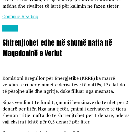
mëdha dhe rivalitet të lartë për kalimin në fazën tjetër.
Continue Reading
Lajme
Shtrenjtohet edhe më shumë nafta në
Maqedoninë e Veriut
Komisioni Rregullor për Energjetikë (KRRE) ka marrë
vendim të ri për çmimet e derivateve të naftës, të cilat do
të pësojnë ulje dhe ngritje, duke filluar nga mesnata.
Sipas vendimit të fundit, çmimi i benzinave do të ulet për 2
denarë për litër. Nga ana tjetër, çmimi i derivateve të tjera
shënon rritje: nafta do të shtrenjtohet për 1 denarë, ndërsa
vaji ekstra i lehtë për 0,5 denarë për litër.