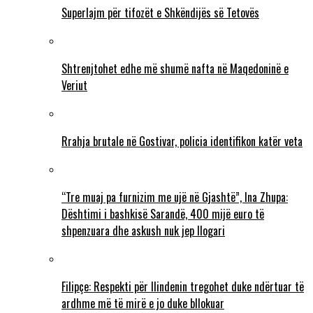
Superlajm për tifozët e Shkëndijës së Tetovës
Shtrenjtohet edhe më shumë nafta në Maqedoninë e
Veriut
Rrahja brutale në Gostivar, policia identifikon katër veta
“Tre muaj pa furnizim me ujë në Gjashtë”, Ina Zhupa:
Dështimi i bashkisë Sarandë, 400 mijë euro të
shpenzuara dhe askush nuk jep llogari
Filipçe: Respekti për Ilindenin tregohet duke ndërtuar të
ardhme më të mirë e jo duke bllokuar