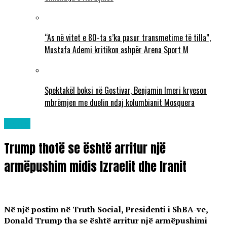
“As në vitet e 80-ta s’ka pasur transmetime të tilla”,
Mustafa Ademi kritikon ashpër Arena Sport M
Spektakël boksi në Gostivar, Benjamin Imeri kryeson
mbrëmjen me duelin ndaj kolumbianit Mosquera
Lajme
Trump thotë se është arritur një
armëpushim midis Izraelit dhe Iranit
Në një postim në Truth Social, Presidenti i ShBA-ve,
Donald Trump tha se është arritur një armëpushimi