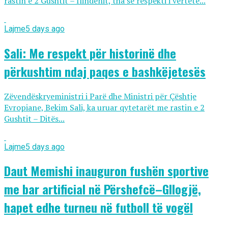
rastin e 2 Gushtit – Ilindenit, tha se respekti i vërtetë...
Lajme
5 days ago
Sali: Me respekt për historinë dhe
përkushtim ndaj paqes e bashkëjetesës
Zëvendëskryeministri i Parë dhe Ministri për Çështje
Evropiane, Bekim Sali, ka uruar qytetarët me rastin e 2
Gushtit – Ditës...
Lajme
5 days ago
Daut Memishi inauguron fushën sportive
me bar artificial në Përshefcë–Gllogjë,
hapet edhe turneu në futboll të vogël