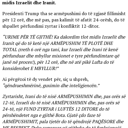
midis Izraelit dhe Iranit.
Presidenti Trump tha se armëpushimi do të zgjasë fillimisht
për 12 orë, dhe më pas, pas kalimit të afatit 24-orësh, do të
shpallet përfundimi zyrtar i konfliktit 12-ditor.
“URIME PËR TË GJITHË! Ka dakordim tlot midis Izraelit dhe
Iranit që do të ketë një ARMËPUSHIM TË PLOTË DHE
TOTAL (rreth 6 orë nga tani, kur Izraeli dhe Irani të kenë
përfunduar dhe mbyllur misionet e tyre përfundimtare që
janë në proces!), për 12 orë, dhe në atë pikë Lufta do të
konsiderohet E MBYLLUR!”
Ai përgëzoi të dy vendet për, siç u shpreh,
“qëndrueshmërinë, guximin dhe inteligjencën.”
Zyrtarisht, Irani do të nisë ARMËPUSHIMIN dhe, pas orës së
12-të, Izraeli do të nisë ARMËPUSHIMIN dhe, pas orës së
24-të, një FUND ZYRTAR i LUFTËS 12 DITORE do të
përshëndetet nga e gjithë Bota. Gjatë çdo faze të
ARMËPUSHIMIT, pala tjetër do të qëndrojë PAQËSORE dhe
ME RESPEKT. Duke supozuar që gjithçka do të funksionojë