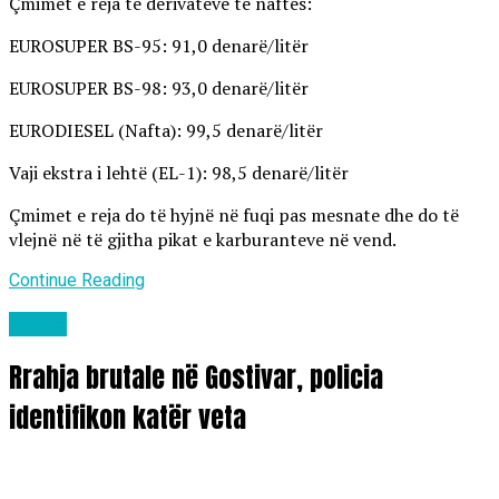
Çmimet e reja të derivateve të naftës:
EUROSUPER BS-95: 91,0 denarë/litër
EUROSUPER BS-98: 93,0 denarë/litër
EURODIESEL (Nafta): 99,5 denarë/litër
Vaji ekstra i lehtë (EL-1): 98,5 denarë/litër
Çmimet e reja do të hyjnë në fuqi pas mesnate dhe do të
vlejnë në të gjitha pikat e karburanteve në vend.
Continue Reading
Lajme
Rrahja brutale në Gostivar, policia
identifikon katër veta