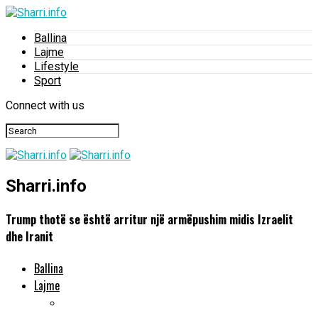
Ballina
Lajme
Lifestyle
Sport
Connect with us
Sharri.info
Trump thotë se është arritur një armëpushim midis Izraelit
dhe Iranit
Ballina
Lajme