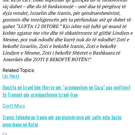
siç duhet – dhe do të funksionojë – unë dua të përgëzoj të
dyja vendet, Izraelin dhe Iranin, për qëndrueshmërinë,
guximin dhe inteligjencën për ta përfunduar atë që duhet të
quhet “LUFTA 12 DITORE.” Kjo ishte një luftë që mund të
kishte zgjatur me vite dhe të shkatërronte të gjithë Lindjen e
Mesme, por nuk ndodhi dhe kurrë nuk do të ndodhë! Zoti e
bekoftë Izraelin, Zoti e bekoftë Iranin, Zoti e bekoftë
Lindjen e Mesme, Zoti i bekoftë Shtetet e Bashkuara të
Amerikës dhe ZOTI E BEKOFTË BOTËN!”
Related Topics:
Up Next
Opozita në Izrael bën thirrje për “armëpushim në Gaza” pas njoftimit
të Trumpit për armëpushimin Izrael-Iran
Don't Miss
Trump falënderon Iranin për paralajmërimin për sulm ndaj bazës
amerikane në Katar