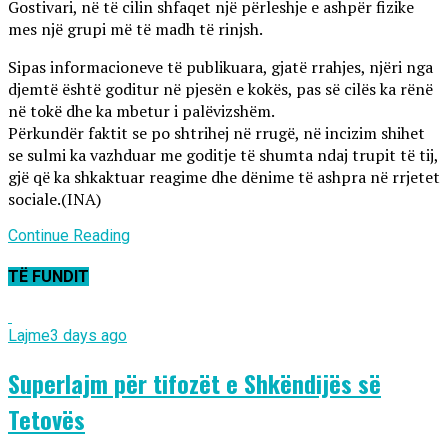
Gostivari, në të cilin shfaqet një përleshje e ashpër fizike
mes një grupi më të madh të rinjsh.
Sipas informacioneve të publikuara, gjatë rrahjes, njëri nga
djemtë është goditur në pjesën e kokës, pas së cilës ka rënë
në tokë dhe ka mbetur i palëvizshëm.
Përkundër faktit se po shtrihej në rrugë, në incizim shihet
se sulmi ka vazhduar me goditje të shumta ndaj trupit të tij,
gjë që ka shkaktuar reagime dhe dënime të ashpra në rrjetet
sociale.(INA)
Continue Reading
TË FUNDIT
Lajme
3 days ago
Superlajm për tifozët e Shkëndijës së
Tetovës