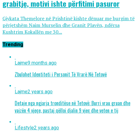
grabitje, motivi ishte përfitimi pasuror
Gjykata Themelore në Prishtinë kishte dënuar me burgim të
përjetshëm Naim Murselin dhe Granit Plavën, ndërsa
Kushtrim Kokallën me 30...
Trending
Lajme
9 months ago
Zbulohet Identiteti i Personit Të Vrarë Në Tetovë
Lajme
2 years ago
Detaje nga ngjarja tronditëse në Tetovë: Burri vrau gruan dhe
vajzën 4 vjeçe, pastaj qëlloi djalin 9 vjeç dhe veten e tij
Lifestyle
2 years ago