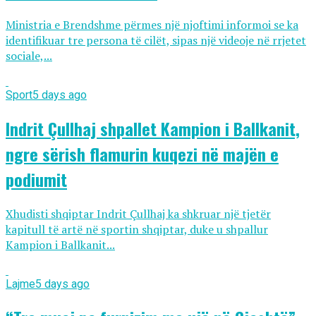
Ministria e Brendshme përmes një njoftimi informoi se ka
identifikuar tre persona të cilët, sipas një videoje në rrjetet
sociale,...
Sport
5 days ago
Indrit Çullhaj shpallet Kampion i Ballkanit,
ngre sërish flamurin kuqezi në majën e
podiumit
Xhudisti shqiptar Indrit Çullhaj ka shkruar një tjetër
kapitull të artë në sportin shqiptar, duke u shpallur
Kampion i Ballkanit...
Lajme
5 days ago