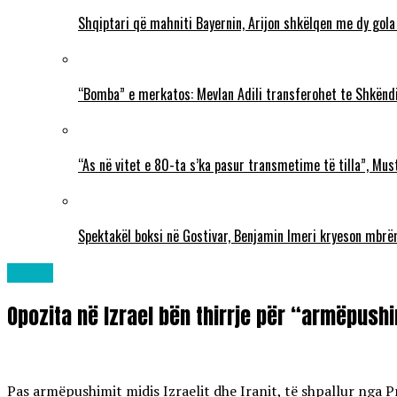
Shqiptari që mahniti Bayernin, Arijon shkëlqen me dy gola
“Bomba” e merkatos: Mevlan Adili transferohet te Shkëndi
“As në vitet e 80-ta s’ka pasur transmetime të tilla”, Mu
Spektakël boksi në Gostivar, Benjamin Imeri kryeson mbr
Lajme
Opozita në Izrael bën thirrje për “armëpush
Pas armëpushimit midis Izraelit dhe Iranit, të shpallur nga 