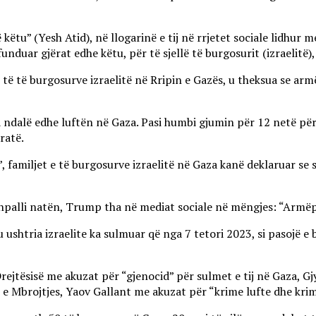
 këtu” (Yesh Atid), në llogarinë e tij në rrjetet sociale lidhur
uar gjërat edhe këtu, për të sjellë të burgosurit (izraelitë), p
të të burgosurve izraelitë në Rripin e Gazës, u theksua se arm
lë edhe luftën në Gaza. Pasi humbi gjumin për 12 netë për shka
ratë.
, familjet e të burgosurve izraelitë në Gaza kanë deklaruar se 
shpalli natën, Trump tha në mediat sociale në mëngjes: “Armëpu
ushtria izraelite ka sulmuar që nga 7 tetori 2023, si pasojë e
rejtësisë me akuzat për “gjenocid” për sulmet e tij në Gaza, 
 e Mbrojtjes, Yaov Gallant me akuzat për “krime lufte dhe kri