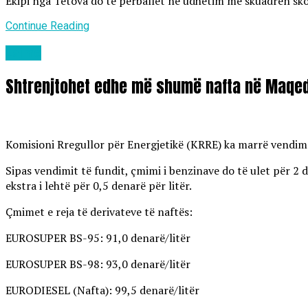
Ekipi nga Tetova do të përballet në udhëtim me skuadrën skoc
Continue Reading
Lajme
Shtrenjtohet edhe më shumë nafta në Maqed
Komisioni Rregullor për Energjetikë (KRRE) ka marrë vendim të
Sipas vendimit të fundit, çmimi i benzinave do të ulet për 2 d
ekstra i lehtë për 0,5 denarë për litër.
Çmimet e reja të derivateve të naftës:
EUROSUPER BS-95: 91,0 denarë/litër
EUROSUPER BS-98: 93,0 denarë/litër
EURODIESEL (Nafta): 99,5 denarë/litër