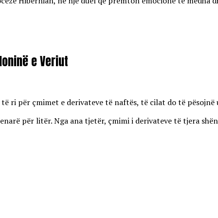
eze Hibernian, në një duel që premton emocione të mëdha dhe r
oninë e Veriut
 ri për çmimet e derivateve të naftës, të cilat do të pësojnë u
enarë për litër. Nga ana tjetër, çmimi i derivateve të tjera shën