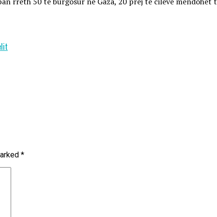
n rreth 50 të burgosur në Gaza, 20 prej të cilëve mendohet të 
lit
marked
*