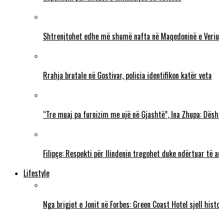
Shtrenjtohet edhe më shumë nafta në Maqedoninë e Veriu
Rrahja brutale në Gostivar, policia identifikon katër veta
“Tre muaj pa furnizim me ujë në Gjashtë”, Ina Zhupa: Dësh
Filipçe: Respekti për Ilindenin tregohet duke ndërtuar të
Lifestyle
Nga brigjet e Jonit në Forbes: Green Coast Hotel sjell his