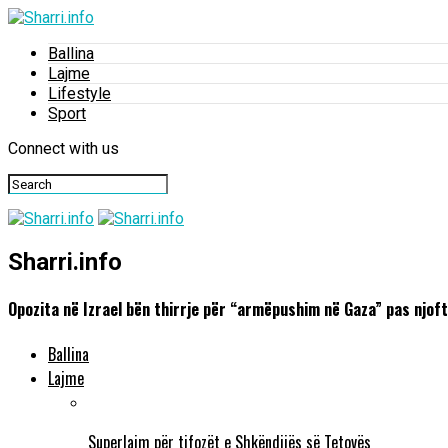
Ballina
Lajme
Lifestyle
Sport
Connect with us
Sharri.info
Opozita në Izrael bën thirrje për “armëpushim në Gaza” pas njof
Ballina
Lajme
Superlajm për tifozët e Shkëndijës së Tetovës