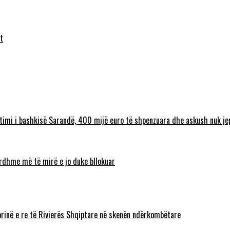
t
timi i bashkisë Sarandë, 400 mijë euro të shpenzuara dhe askush nuk jep
 ardhme më të mirë e jo duke bllokuar
torinë e re të Rivierës Shqiptare në skenën ndërkombëtare