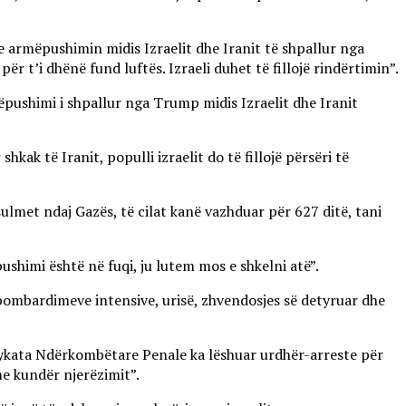
 me armëpushimin midis Izraelit dhe Iranit të shpallur nga
ër t’i dhënë fund luftës. Izraeli duhet të fillojë rindërtimin”.
ëpushimi i shpallur nga Trump midis Izraelit dhe Iranit
k të Iranit, populli izraelit do të fillojë përsëri të
sulmet ndaj Gazës, të cilat kanë vazhduar për 627 ditë, tani
shimi është në fuqi, ju lutem mos e shkelni atë”.
 bombardimeve intensive, urisë, zhvendosjes së detyruar dhe
Gjykata Ndërkombëtare Penale ka lëshuar urdhër-arreste për
me kundër njerëzimit”.