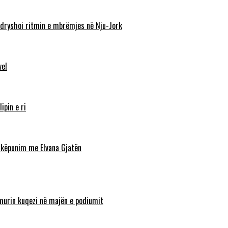
ndryshoi ritmin e mbrëmjes në Nju-Jork
vel
ipin e ri
shkëpunim me Elvana Gjatën
lamurin kuqezi në majën e podiumit