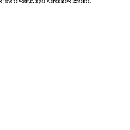
jenë të vdekur, sipas vlerësimeve izraelite.