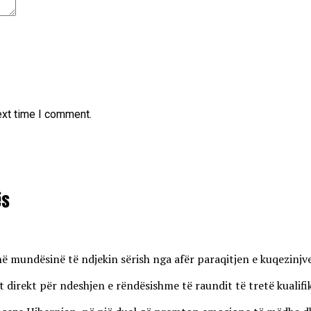
ext time I comment.
ës
enë mundësinë të ndjekin sërish nga afër paraqitjen e kuqezinj
 direkt për ndeshjen e rëndësishme të raundit të tretë kualifi