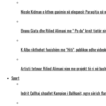
Nicole Kidman e kthen guximin në elegancë: Paraqitja që 
Elvana Gjata dhe Rilind Alimani me ” Po du” krejt tjetër ni
K Albo rikthehet fuqishëm me “Hiti”, publikon edhe videokl
Artisti tetovar Rilind Alimani vjen me projekt të ri në ba
Sport
Indrit Çullhaj shpallet Kampion i Ballkanit, ngre sërish f