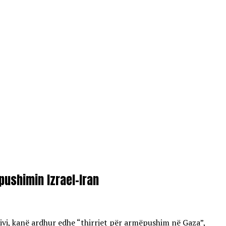
pushimin Izrael-Iran
ivi, kanë ardhur edhe “thirrjet për armëpushim në Gaza”,