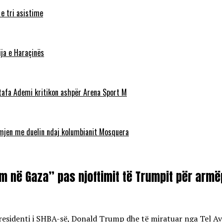
 e tri asistime
ja e Haraçinës
stafa Ademi kritikon ashpër Arena Sport M
ëmjen me duelin ndaj kolumbianit Mosquera
im në Gaza” pas njoftimit të Trumpit për armë
Presidenti i SHBA-së, Donald Trump dhe të miratuar nga Tel Av