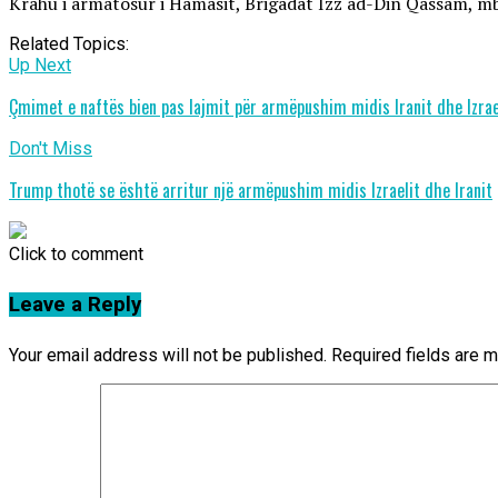
Krahu i armatosur i Hamasit, Brigadat Izz ad-Din Qassam, mba
Related Topics:
Up Next
Çmimet e naftës bien pas lajmit për armëpushim midis Iranit dhe Izrae
Don't Miss
Trump thotë se është arritur një armëpushim midis Izraelit dhe Iranit
Click to comment
Leave a Reply
Your email address will not be published.
Required fields are 