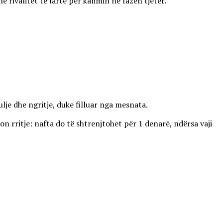
ivalitet të lartë për kalimin në fazën tjetër.
lje dhe ngritje, duke filluar nga mesnata.
on rritje: nafta do të shtrenjtohet për 1 denarë, ndërsa vaji