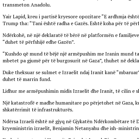
transmeton Anadolu.
Yair Lapid, kreu i partisë kryesore opozitare “E ardhmja është
Trump tha: “Tani është radha e Gazës. Është koha për të përfund
Ndërkohë, në një deklaratë të bërë në platformën e familjeve 
“duhet të përfshijë edhe Gazën”.
“Kushdo që mund të bëjë një armëpushim me Iranin mund ta nda
mbetet pa gjumë për të burgosurit në Gaza”, thuhet në dekla
Duke theksuar se sulmet e Izraelit ndaj Iranit kanë “mbaruar”
duhet të marrin fund.
Lidhur me armëpushimin midis Izraelit dhe Iranit, të cilin e 
Një katastrofë e madhe humanitare po përjetohet në Gaza, ku 
shkatërrimit të infrastrukturës.
Ndërsa Izraeli është në gjyq në Gjykatën Ndërkombëtare të D
kryeministrin izraelit, Benjamin Netanyahu dhe ish-ministrin