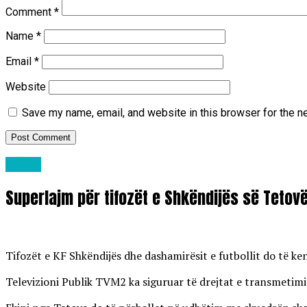
Comment
*
Name
*
Email
*
Website
Save my name, email, and website in this browser for the n
Lajme
Superlajm për tifozët e Shkëndijës së Tetov
Tifozët e KF Shkëndijës dhe dashamirësit e futbollit do të k
Televizioni Publik TVM2 ka siguruar të drejtat e transmetimit