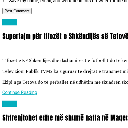
Save my name, email, and website in this browser for the n
Lajme
Superlajm për tifozët e Shkëndijës së Tetov
Tifozët e KF Shkëndijës dhe dashamirësit e futbollit do të k
Televizioni Publik TVM2 ka siguruar të drejtat e transmetimit
Ekipi nga Tetova do të përballet në udhëtim me skuadrën skoc
Continue Reading
Lajme
Shtrenjtohet edhe më shumë nafta në Maqed