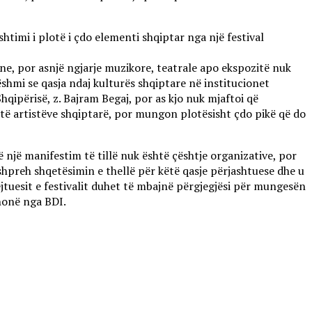
htimi i plotë i çdo elementi shqiptar nga një festival
ne, por asnjë ngjarje muzikore, teatrale apo ekspozitë nuk
shmi se qasja ndaj kulturës shqiptare në institucionet
hqipërisë, z. Bajram Begaj, por as kjo nuk mjaftoi që
 të artistëve shqiptarë, por mungon plotësisht çdo pikë që do
 një manifestim të tillë nuk është çështje organizative, por
 shpreh shqetësimin e thellë për këtë qasje përjashtuese dhe u
ejtuesit e festivalit duhet të mbajnë përgjegjësi për mungesën
thonë nga BDI.