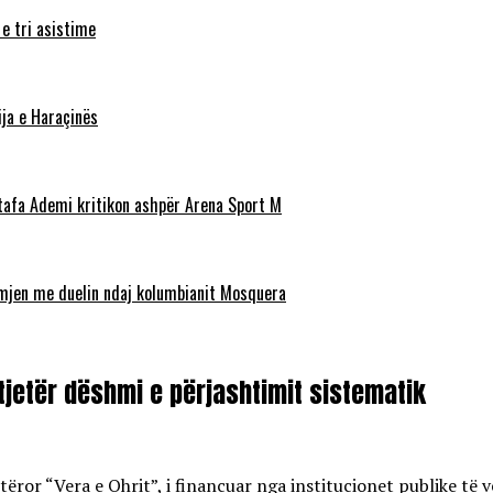
 e tri asistime
ja e Haraçinës
stafa Ademi kritikon ashpër Arena Sport M
ëmjen me duelin ndaj kolumbianit Mosquera
 tjetër dëshmi e përjashtimit sistematik
ror “Vera e Ohrit”, i financuar nga institucionet publike të v