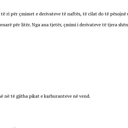
 ri për çmimet e derivateve të naftës, të cilat do të pësojnë u
enarë për litër. Nga ana tjetër, çmimi i derivateve të tjera shën
ë në të gjitha pikat e karburanteve në vend.