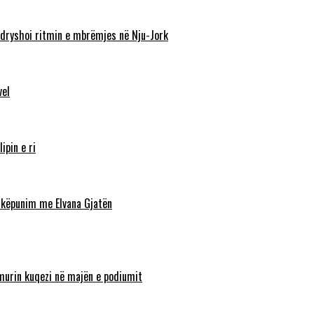
ndryshoi ritmin e mbrëmjes në Nju-Jork
vel
ipin e ri
shkëpunim me Elvana Gjatën
lamurin kuqezi në majën e podiumit