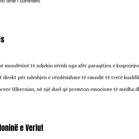
ext time I comment.
ës
enë mundësinë të ndjekin sërish nga afër paraqitjen e kuqezinj
 direkt për ndeshjen e rëndësishme të raundit të tretë kualifi
eze Hibernian, në një duel që premton emocione të mëdha dhe r
oninë e Veriut