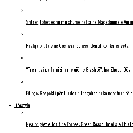
Shtrenjtohet edhe më shumë nafta në Maqedoninë e Veriu
Rrahja brutale në Gostivar, policia identifikon katër veta
“Tre muaj pa furnizim me ujë në Gjashtë”, Ina Zhupa: Dësh
Filipçe: Respekti për Ilindenin tregohet duke ndërtuar të
Lifestyle
Nga brigjet e Jonit në Forbes: Green Coast Hotel sjell his