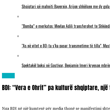
Shqiptari që mahniti Bayernin, Arijon shkëlqen me dy gola
“Bomba” e merkatos: Mevlan Adili transferohet te Shkëndi
“As në vitet e 80-ta s’ka pasur transmetime të tilla”, Mu
Spektakël boksi në Gostivar, Benjamin Imeri kryeson mbr
Lajme
BDI: “Vera e Ohrit” pa kulturë shqiptare, një
Nga BDI në një kumtesë për media thonë se manifestimi shtetë