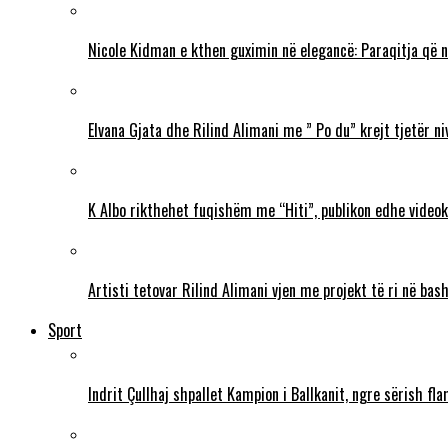
Nicole Kidman e kthen guximin në elegancë: Paraqitja që 
Elvana Gjata dhe Rilind Alimani me ” Po du” krejt tjetër ni
K Albo rikthehet fuqishëm me “Hiti”, publikon edhe videokl
Artisti tetovar Rilind Alimani vjen me projekt të ri në ba
Sport
Indrit Çullhaj shpallet Kampion i Ballkanit, ngre sërish f