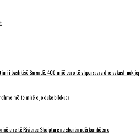
t
timi i bashkisë Sarandë, 400 mijë euro të shpenzuara dhe askush nuk jep
 ardhme më të mirë e jo duke bllokuar
torinë e re të Rivierës Shqiptare në skenën ndërkombëtare