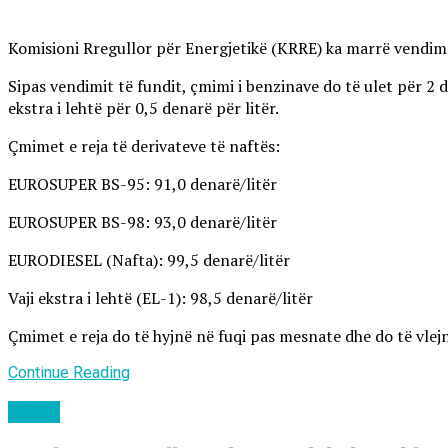
Komisioni Rregullor për Energjetikë (KRRE) ka marrë vendim të
Sipas vendimit të fundit, çmimi i benzinave do të ulet për 2 d
ekstra i lehtë për 0,5 denarë për litër.
Çmimet e reja të derivateve të naftës:
EUROSUPER BS-95: 91,0 denarë/litër
EUROSUPER BS-98: 93,0 denarë/litër
EURODIESEL (Nafta): 99,5 denarë/litër
Vaji ekstra i lehtë (EL-1): 98,5 denarë/litër
Çmimet e reja do të hyjnë në fuqi pas mesnate dhe do të vlejn
Continue Reading
Lajme