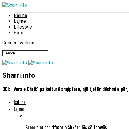
Ballina
Lajme
Lifestyle
Sport
Connect with us
Sharri.info
BDI: “Vera e Ohrit” pa kulturë shqiptare, një tjetër dëshmi e për
Ballina
Lajme
Superlajm për tifozët e Shkëndijës së Tetovës