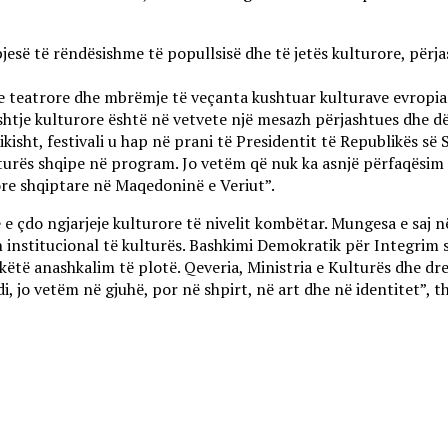
esë të rëndësishme të popullsisë dhe të jetës kulturore, përjas
je teatrore dhe mbrëmje të veçanta kushtuar kulturave evropia
htje kulturore është në vetvete një mesazh përjashtues dhe dë
isht, festivali u hap në prani të Presidentit të Republikës së S
lturës shqipe në program. Jo vetëm që nuk ka asnjë përfaqësim
ore shqiptare në Maqedoninë e Veriut”.
e çdo ngjarjeje kulturore të nivelit kombëtar. Mungesa e saj në
in institucional të kulturës. Bashkimi Demokratik për Integrim
 këtë anashkalim të plotë. Qeveria, Ministria e Kulturës dhe dr
i, jo vetëm në gjuhë, por në shpirt, në art dhe në identitet”, 