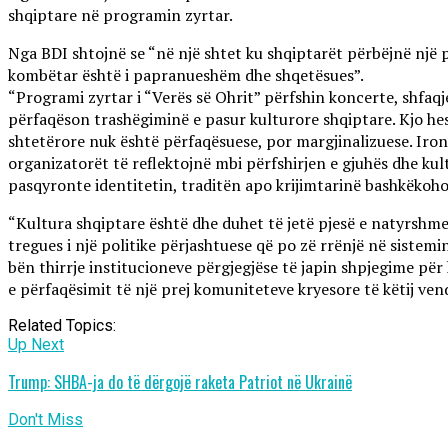
shqiptare në programin zyrtar.
Nga BDI shtojnë se “në një shtet ku shqiptarët përbëjnë një pj
kombëtar është i papranueshëm dhe shqetësues”.
“Programi zyrtar i “Verës së Ohrit” përfshin koncerte, shfaq
përfaqëson trashëgiminë e pasur kulturore shqiptare. Kjo hes
shtetërore nuk është përfaqësuese, por margjinalizuese. Ironik
organizatorët të reflektojnë mbi përfshirjen e gjuhës dhe ku
pasqyronte identitetin, traditën apo krijimtarinë bashkëkoh
“Kultura shqiptare është dhe duhet të jetë pjesë e natyrshme 
tregues i një politike përjashtuese që po zë rrënjë në sistem
bën thirrje institucioneve përgjegjëse të japin shpjegime për
e përfaqësimit të një prej komuniteteve kryesore të këtij vend
Related Topics:
Up Next
Trump: SHBA-ja do të dërgojë raketa Patriot në Ukrainë
Don't Miss