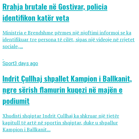
Rrahja brutale në Gostivar, policia
identifikon katër veta
Ministria e Brendshme përmes një njoftimi informoi se ka
identifikuar tre persona të cilët, sipas një videoje në rrjetet
sociale,...
Sport
3 days ago
Indrit Çullhaj shpallet Kampion i Ballkanit,
ngre sërish flamurin kuqezi në majën e
podiumit
Xhudisti shqiptar Indrit Çullhaj ka shkruar një tjetër
kapitull të artë në sportin shqiptar, duke u shpallur
Kampion i Ballkanit...