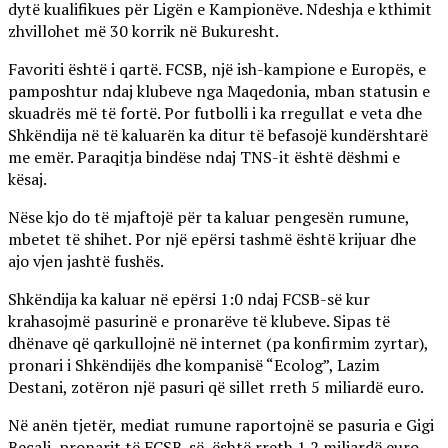
dytë kualifikues për Ligën e Kampionëve. Ndeshja e kthimit
zhvillohet më 30 korrik në Bukuresht.
Favoriti është i qartë. FCSB, një ish-kampione e Europës, e
pamposhtur ndaj klubeve nga Maqedonia, mban statusin e
skuadrës më të fortë. Por futbolli i ka rregullat e veta dhe
Shkëndija në të kaluarën ka ditur të befasojë kundërshtarë
me emër. Paraqitja bindëse ndaj TNS-it është dëshmi e
kësaj.
Nëse kjo do të mjaftojë për ta kaluar pengesën rumune,
mbetet të shihet. Por një epërsi tashmë është krijuar dhe
ajo vjen jashtë fushës.
Shkëndija ka kaluar në epërsi 1:0 ndaj FCSB-së kur
krahasojmë pasurinë e pronarëve të klubeve. Sipas të
dhënave që qarkullojnë në internet (pa konfirmim zyrtar),
pronari i Shkëndijës dhe kompanisë “Ecolog”, Lazim
Destani, zotëron një pasuri që sillet rreth 5 miliardë euro.
Në anën tjetër, mediat rumune raportojnë se pasuria e Gigi
Becali, pronarit të FCSB-së, është rreth 1.2 miliardë euro.