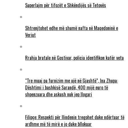
Superlajm për tifozët e Shkëndijës së Tetovës
Shtrenjtohet edhe më shumë nafta në Maqedoninë e
Veriut
Rrahja brutale në Gostivar, policia identifikon katër veta
“Tre muaj pa furnizim me ujë në Gjashtë”, Ina Zhupa:
Dështimi i bashkisë Sarandë, 400 mijë euro të
shpenzuara dhe askush nuk jep llogari
Filipçe: Respekti për Ilindenin tregohet duke ndërtuar të
ardhme më të mirë e jo duke bllokuar