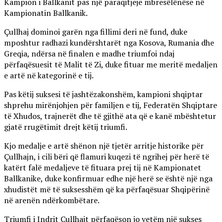
Kampion i Ballkanit pas një paraqitjeje mbresëlënëse në
Kampionatin Ballkanik.
Çullhaj dominoi garën nga fillimi deri në fund, duke
mposhtur radhazi kundërshtarët nga Kosova, Rumania dhe
Greqia, ndërsa në finalen e madhe triumfoi ndaj
përfaqësuesit të Malit të Zi, duke fituar me meritë medaljen
e artë në kategorinë e tij.
Pas këtij suksesi të jashtëzakonshëm, kampioni shqiptar
shprehu mirënjohjen për familjen e tij, Federatën Shqiptare
të Xhudos, trajnerët dhe të gjithë ata që e kanë mbështetur
gjatë rrugëtimit drejt këtij triumfi.
Kjo medalje e artë shënon një tjetër arritje historike për
Çullhajn, i cili bëri që flamuri kuqezi të ngrihej për herë të
katërt falë medaljeve të fituara prej tij në Kampionatet
Ballkanike, duke konfirmuar edhe një herë se është një nga
xhudistët më të suksesshëm që ka përfaqësuar Shqipërinë
në arenën ndërkombëtare.
Triumfi i Indrit Çullhajt përfaqëson jo vetëm një sukses