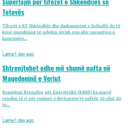
Superlajm për tifozët e Shkëndijës së
Tetovës
Tifozët e KF Shkëndijës dhe dashamirësit e futbollit do të
kenë mundësinë të ndjekin sërish nga afër paraqitjen e
kuqezinjve...
Lajme
1 day ago
Shtrenjtohet edhe më shumë nafta në
Maqedoninë e Veriut
Komisioni Rregullor për Energjetikë (KRRE) ka marrë
vendim të ri për çmimet e derivateve të naftës, të cilat do
të...
Lajme
1 day ago