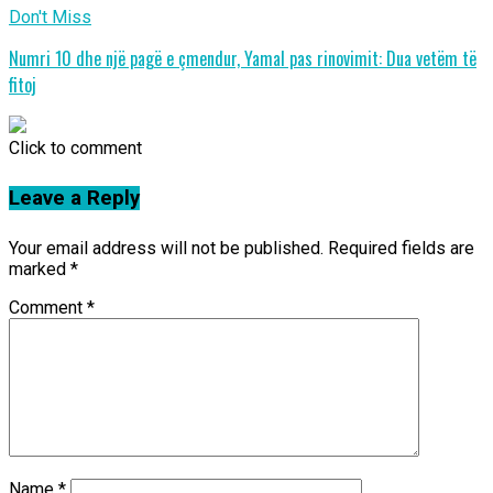
Don't Miss
Numri 10 dhe një pagë e çmendur, Yamal pas rinovimit: Dua vetëm të
fitoj
Click to comment
Leave a Reply
Your email address will not be published.
Required fields are
marked
*
Comment
*
Name
*