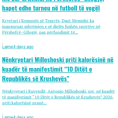
hapet edhe turneu në futboll të vogël
Kryetari i Komunës së Tearcës, Daut Memishi, ka
inauguruar mbrëmjen e së dielës fushën sportive në
Përshefcë–Gllogjë, pas përfundimit të...
Lajme
4 days ago
Nënkryetari Milloshoski priti kalorësinë në
kuadër të manifestimit “10 Ditët e
Republikës së Krushevës”
Nënkryetari i Kuvendit, Antonio Milloshoski, sot, në kuadër
të manifestimit “10 Ditët e Republikës së Krushevës” 2026,
priti kalorësinë pranë...
Lajme
4 days ago