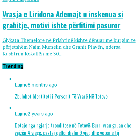
Vrasja e Liridona Ademajt u inskenua si
grabitje, motivi ishte përfitimi pasuror
Gjykata Themelore në Prishtinë kishte dënuar me burgim të
përjetshëm Naim Murselin dhe Granit Plavën, ndërsa
Kushtrim Kokallën me 30...
Trending
Lajme
8 months ago
Zbulohet Identiteti i Personit Të Vrarë Në Tetovë
Lajme
2 years ago
Detaje nga ngjarja tronditëse në Tetovë: Burri vrau gruan dhe
vajzën 4 vjeçe, pastaj qëlloi djalin 9 vjeç dhe veten e tij