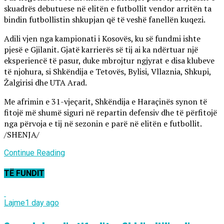
skuadrës debutuese në elitën e futbollit vendor arritën ta
bindin futbollistin shkupjan që të veshë fanellën kuqezi.
Adili vjen nga kampionati i Kosovës, ku së fundmi ishte
pjesë e Gjilanit. Gjatë karrierës së tij ai ka ndërtuar një
eksperiencë të pasur, duke mbrojtur ngjyrat e disa klubeve
të njohura, si Shkëndija e Tetovës, Bylisi, Vllaznia, Shkupi,
Žalgirisi dhe UTA Arad.
Me afrimin e 31-vjeçarit, Shkëndija e Haraçinës synon të
fitojë më shumë siguri në repartin defensiv dhe të përfitojë
nga përvoja e tij në sezonin e parë në elitën e futbollit.
/SHENJA/
Continue Reading
TË FUNDIT
Lajme
1 day ago