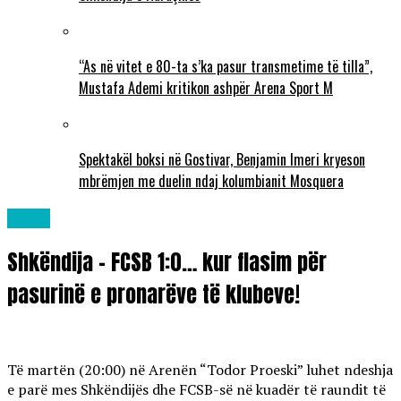
“As në vitet e 80-ta s’ka pasur transmetime të tilla”,
Mustafa Ademi kritikon ashpër Arena Sport M
Spektakël boksi në Gostivar, Benjamin Imeri kryeson
mbrëmjen me duelin ndaj kolumbianit Mosquera
Sport
Shkëndija – FCSB 1:0… kur flasim për
pasurinë e pronarëve të klubeve!
Të martën (20:00) në Arenën “Todor Proeski” luhet ndeshja
e parë mes Shkëndijës dhe FCSB-së në kuadër të raundit të