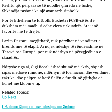
Kështu që, përpara se të ndodhë çfarëdo në fushë,
Shkëndija tashmë ka një avantazh simbolik.
Por të kthehemi te futbolli. Buxheti i FCSB-së është
dukshëm më i madh, si edhe vlera e skuadrës. Ata janë
favoritë me të drejtë.
Lazim Destani, megjithatë, nuk përzihet në vendimet e
brendshme të ekipit. Ai ndjek ndeshje të rëndësishme në
Tetovë ose Europë, por nuk ndërhyn në përzgjedhjen e
skuadrës.
Ndryshe nga ai, Gigi Becali është shumë më aktiv, shpesh,
sipas mediave rumune, ndërhyn në formacion dhe vendimet
taktike, dhe pëlqen të ketë fjalën e fundit në gjithçka që
lidhet me klubin e tij.
Related Topics:
Up Next
FIFA dënon Shqipërinë pas ndeshjes me Serbinë