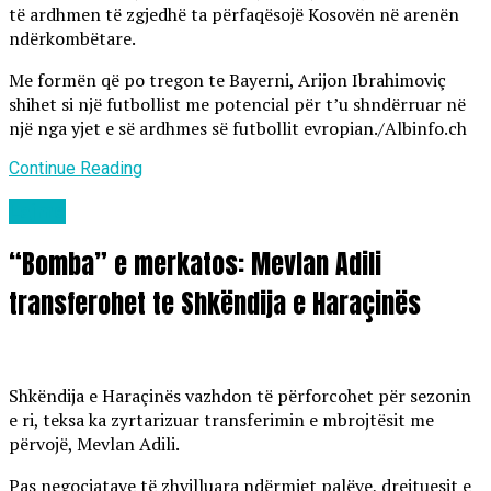
të ardhmen të zgjedhë ta përfaqësojë Kosovën në arenën
ndërkombëtare.
Me formën që po tregon te Bayerni, Arijon Ibrahimoviç
shihet si një futbollist me potencial për t’u shndërruar në
një nga yjet e së ardhmes së futbollit evropian./Albinfo.ch
Continue Reading
Lajme
“Bomba” e merkatos: Mevlan Adili
transferohet te Shkëndija e Haraçinës
Shkëndija e Haraçinës vazhdon të përforcohet për sezonin
e ri, teksa ka zyrtarizuar transferimin e mbrojtësit me
përvojë, Mevlan Adili.
Pas negociatave të zhvilluara ndërmjet palëve, drejtuesit e