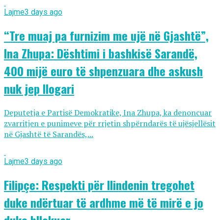
Lajme
3 days ago
“Tre muaj pa furnizim me ujë në Gjashtë”,
Ina Zhupa: Dështimi i bashkisë Sarandë,
400 mijë euro të shpenzuara dhe askush
nuk jep llogari
Deputetja e Partisë Demokratike, Ina Zhupa, ka denoncuar
zvarritjen e punimeve për rrjetin shpërndarës të ujësjellësit
në Gjashtë të Sarandës,...
Lajme
3 days ago
Filipçe: Respekti për Ilindenin tregohet
duke ndërtuar të ardhme më të mirë e jo
duke bllokuar