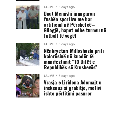
LAJME
5 days ago
Daut Memishi inauguron
fushën sportive me bar
artificial në Përshefcë–
Gllogjë, hapet edhe turneu në
futboll të vogël
LAJME
5 days ago
Nënkryetari Milloshoski priti
kalorësinë në kuadër të
manifestimit “10 Ditët e
Republikës së Krushevës”
LAJME
5 days ago
Vrasja e Liridona Ademajt u
inskenua si grabitje, motivi
ishte përfitimi pasuror