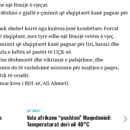
e një fëmijë 6 vjeçar.
dëshmi e gjallë e çmimit që shqiptarët kanë paguar për
 nuk shuhet kurrë nga kujtesa jonë kombëtare. Forcat
ë shqiptarë, mes tyre edhe një fëmijë vetëm 6 vjeç.
mimit që shqiptarët kanë paguar për liri, barazi dhe
vula e luftës së pastër të UÇK-së.
erim dëshmorët dhe viktimat e pafajshme, dhe
mis do të vazhdojmë misionin për ruajtjen e paqes,
tik të vendit.
ruar kreu i BDI-së, Ali Ahmeti.
UP NEXT
e
Vala afrikane “pushton” Maqedoninë:
Temperaturat deri në 40°C