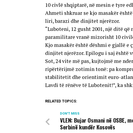
10 civlë shqiptarë, në mesin e tyre edh
Ahmeti shkruar se kjo masakër është 
liri, barazi dhe dinjitet njerëzor.
“Luboteni, 12 gusht 2001, një ditë që
paramilitare vranë mizorisht 10 civil
Kjo masakër është dëshmi e gjallë e ç
dinjitet njerëzor. Epilogu i saj është 
Sot, 24 vite më pas, kujtojmë me nd
ripërtërijmë zotimin tonë: pa kompro
stabilitetit dhe orientimit euro-atlan
Lavdi të rënëve të Lubotenit!”, ka shk
RELATED TOPICS:
DON'T MISS
VLEN: Bujar Osmani në OSBE, m
Serbinë kundër Kosovës