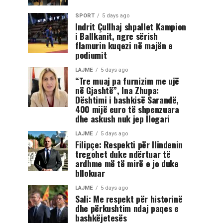
SPORT
5 days ago
Indrit Çullhaj shpallet Kampion
i Ballkanit, ngre sërish
flamurin kuqezi në majën e
podiumit
LAJME
5 days ago
“Tre muaj pa furnizim me ujë
në Gjashtë”, Ina Zhupa:
Dështimi i bashkisë Sarandë,
400 mijë euro të shpenzuara
dhe askush nuk jep llogari
LAJME
5 days ago
Filipçe: Respekti për Ilindenin
tregohet duke ndërtuar të
ardhme më të mirë e jo duke
bllokuar
LAJME
5 days ago
Sali: Me respekt për historinë
dhe përkushtim ndaj paqes e
bashkëjetesës