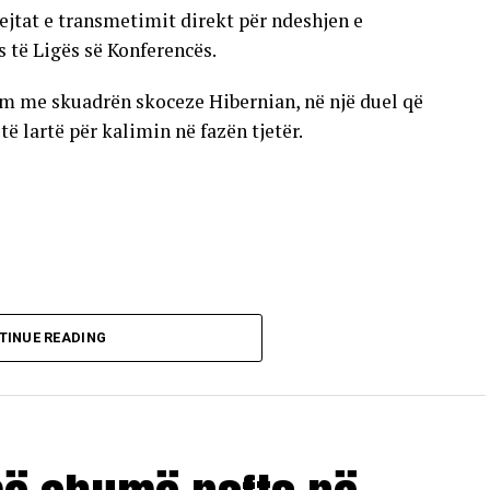
ejtat e transmetimit direkt për ndeshjen e
s të Ligës së Konferencës.
im me skuadrën skoceze Hibernian, në një duel që
 lartë për kalimin në fazën tjetër.
TINUE READING