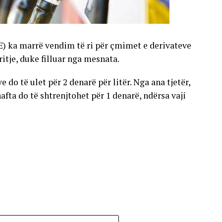
E) ka marrë vendim të ri për çmimet e derivateve
gritje, duke filluar nga mesnata.
 do të ulet për 2 denarë për litër. Nga ana tjetër,
nafta do të shtrenjtohet për 1 denarë, ndërsa vaji