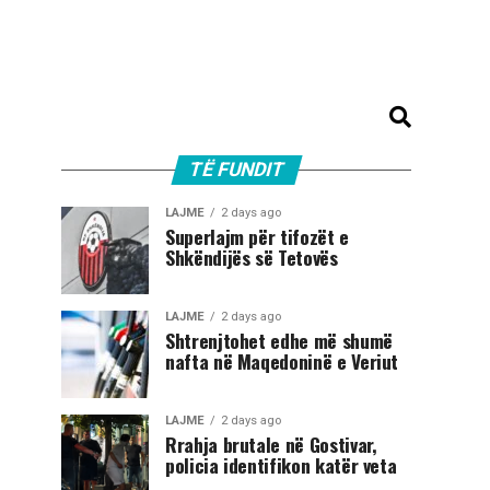
TË FUNDIT
LAJME
2 days ago
Superlajm për tifozët e
Shkëndijës së Tetovës
LAJME
2 days ago
Shtrenjtohet edhe më shumë
nafta në Maqedoninë e Veriut
LAJME
2 days ago
Rrahja brutale në Gostivar,
policia identifikon katër veta