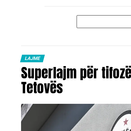
LAJME
Superlajm për tifoz
Tetovës