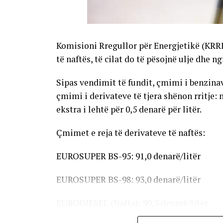
Komisioni Rregullor për Energjetikë (KRR
të naftës, të cilat do të pësojnë ulje dhe n
Sipas vendimit të fundit, çmimi i benzinave
çmimi i derivateve të tjera shënon rritje: 
ekstra i lehtë për 0,5 denarë për litër.
Çmimet e reja të derivateve të naftës:
EUROSUPER BS-95: 91,0 denarë/litër
EUROSUPER BS-98: 93,0 denarë/litër
EURODIESEL (Nafta): 99,5 denarë/litër