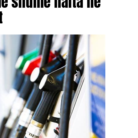
më shumë nafta në
t