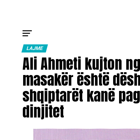
LAJME
Ali Ahmeti kujton ng
masakër është dëshm
shqiptarët kanë pagu
dinjitet