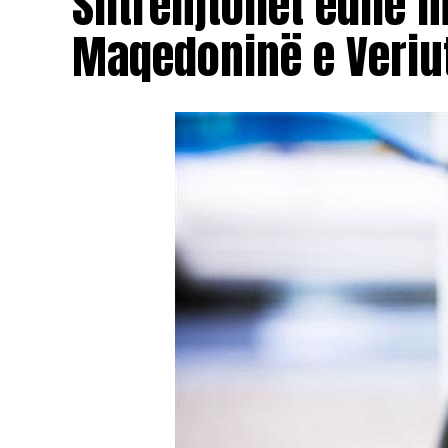
Shtrenjtohet edhe 
Maqedoninë e Veriu