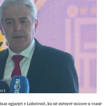
jtuar ngjarjet e Lubotenit, ku në mënyrë mizore u vranë