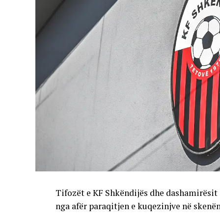
Tifozët e KF Shkëndijës dhe dashamirësit 
nga afër paraqitjen e kuqezinjve në skenë