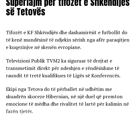
Superlajm për tifozët e Shkëndijës
së Tetovës
Tifozët e KF Shkëndijës dhe dashamirësit e futbollit do
të kenë mundësinë të ndjekin sërish nga afër paraqitjen
e kuqezinjve në skenën evropiane.
Televizioni Publik TVM2 ka siguruar të drejtat e
transmetimit direkt për ndeshjen e rëndësishme të
raundit të tretë kualifikues të Ligës së Konferencës.
Ekipi nga Tetova do të përballet në udhëtim me
skuadrën skoceze Hibernian, në një duel që premton
emocione të mëdha dhe rivalitet të lartë për kalimin në
fazën tjetër.