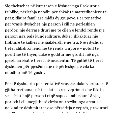
Siç theksohet në kumtesën e lëshuar nga Prokuroria
Publike, përleshja ndodhi për shkak të marrëdhënieve të
pazgjidhura familjare midis dy grupeve. Për tentativë
për vrasje dyshohet një person i cili në përleshjen
përdori një dërrasë druri me të cilën e lëndoi rëndë një
person nga pala kundërshtare, duke i shkaktuar një
frakturë të kafkës me gjakderdhje në tru. Një i dyshuar
tjetër shkaktoi lëndime të rënda trupore – nofull të
poshtme të thyer, duke e goditur me grusht një nga
pjesëmarrësit e tjerët në incidentin. Të gjithë të tjerët
dyshohen për pjesëmarrje në përleshjen, e cila ka
ndodhur më 16 gusht.
Për të dyshuarin për tentativë vrasjeje, duke vlerësuar të
gjitha rrethanat në të cilat ai kreu veprimet dhe faktin
se ai është një person i ri që sapo ka mbushur 18 vjeç,
por tek i cili megjithatë ekziston rreziku nga arratisja,
ndikimi te dëshmitarët ose përsëritja e veprës, prokurori