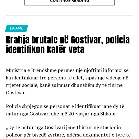
CONTINUE READING
Vaji ekstra i lehtë (EL-1): 98,5 denarë/litër
Çmimet e reja do të hyjnë në fuqi pas mesnate dhe do të
vlejnë në të gjitha pikat e karburanteve në vend.
LAJME
Rrahja brutale në Gostivar, policia
identifikon katër veta
Ministria e Brendshme përmes një njoftimi informoi se
ka identifikuar tre persona të cilët, sipas një videoje në
rrjetet sociale, kanë sulmuar dhunshëm dy të rinj në
Gostivar.
Policia shpjegon se personat e identifikuar janë dy të
mitur nga Gostivari dhe një 20-vjeçar nga Shkupi.
„Dy të mitur nga Gostivari janë thirrur në stacionin
policor për bisedë zyrtare, ndërsa dokumentet e tyre të