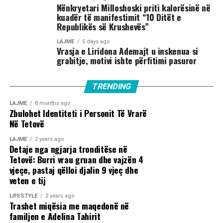
Nënkryetari Milloshoski priti kalorësinë në
kuadër të manifestimit “10 Ditët e
Republikës së Krushevës”
LAJME
5 days ago
Vrasja e Liridona Ademajt u inskenua si
grabitje, motivi ishte përfitimi pasuror
TRENDING
LAJME
8 months ago
Zbulohet Identiteti i Personit Të Vrarë
Në Tetovë
LAJME
2 years ago
Detaje nga ngjarja tronditëse në
Tetovë: Burri vrau gruan dhe vajzën 4
vjeçe, pastaj qëlloi djalin 9 vjeç dhe
veten e tij
LIFESTYLE
2 years ago
Trashet miqësia me maqedonë në
familjen e Adelina Tahirit