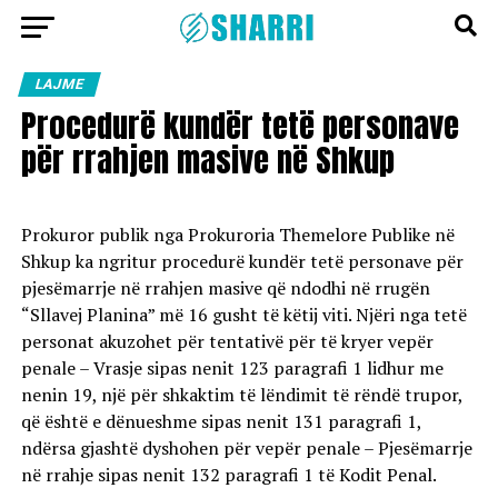
LAJME
Procedurë kundër tetë personave
për rrahjen masive në Shkup
Prokuror publik nga Prokuroria Themelore Publike në
Shkup ka ngritur procedurë kundër tetë personave për
pjesëmarrje në rrahjen masive që ndodhi në rrugën
“Sllavej Planina” më 16 gusht të këtij viti. Njëri nga tetë
personat akuzohet për tentativë për të kryer vepër
penale – Vrasje sipas nenit 123 paragrafi 1 lidhur me
nenin 19, një për shkaktim të lëndimit të rëndë trupor,
që është e dënueshme sipas nenit 131 paragrafi 1,
ndërsa gjashtë dyshohen për vepër penale – Pjesëmarrje
në rrahje sipas nenit 132 paragrafi 1 të Kodit Penal.