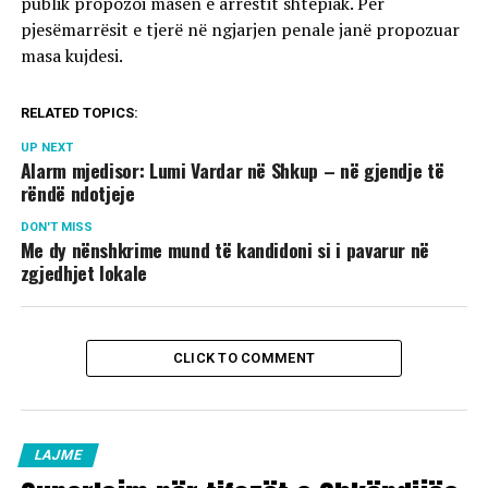
publik propozoi masën e arrestit shtëpiak. Për
pjesëmarrësit e tjerë në ngjarjen penale janë propozuar
masa kujdesi.
RELATED TOPICS:
UP NEXT
Alarm mjedisor: Lumi Vardar në Shkup – në gjendje të
rëndë ndotjeje
DON'T MISS
Me dy nënshkrime mund të kandidoni si i pavarur në
zgjedhjet lokale
CLICK TO COMMENT
LAJME