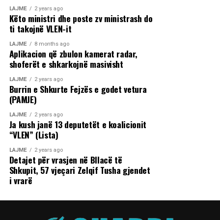
LAJME
2 years ago
Këto ministri dhe poste zv ministrash do
ti takojnë VLEN-it
LAJME
8 months ago
Aplikacion që zbulon kamerat radar,
shoferët e shkarkojnë masivisht
LAJME
2 years ago
Burrin e Shkurte Fejzës e godet vetura
(PAMJE)
LAJME
2 years ago
Ja kush janë 13 deputetët e koalicionit
“VLEN” (Lista)
LAJME
2 years ago
Detajet për vrasjen në Bllacë të
Shkupit, 57 vjeçari Zelqif Tusha gjendet
i vrarë