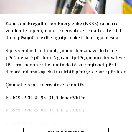
Komisioni Rregullor për Energjetikë (KRRE) ka marrë
vendim të ri për çmimet e derivateve të naftës, të cilat
do të pësojnë ulje dhe ngritje, duke filluar nga mesnata.
Sipas vendimit të fundit, çmimi i benzinave do të ulet
për 2 denarë për litër. Nga ana tjetër, çmimi i derivateve
të tjera shënon rritje: nafta do të shtrenjtohet për 1
denarë, ndërsa vaji ekstra i lehtë për 0,5 denarë për litër.
Çmimet e reja të derivateve të naftës:
EUROSUPER BS-95: 91,0 denarë/litër
EUROSUPER BS-98: 93,0 denarë/litër
EURODIESEL (Nafta): 99,5 denarë/litër