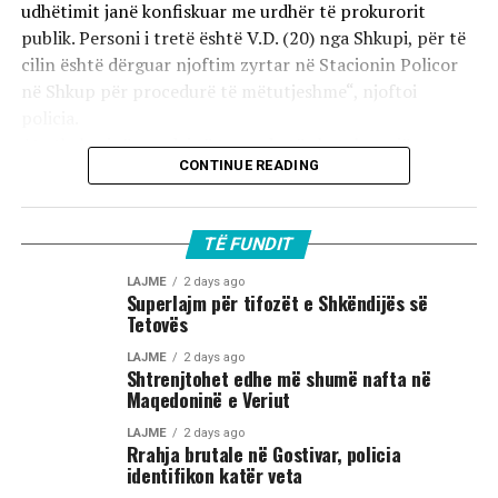
udhëtimit janë konfiskuar me urdhër të prokurorit
publik. Personi i tretë është V.D. (20) nga Shkupi, për të
cilin është dërguar njoftim zyrtar në Stacionin Policor
në Shkup për procedurë të mëtutjeshme“, njoftoi
policia.
Ata theksojnë se ndaj të treve do të zbatohet një
CONTINUE READING
procedurë e përshpejtuar para gjykatës sapo të
kompletohet dokumentacioni i plotë për rastin. Sipas
autoriteteve, sulmi ka ndodhur në orët e para të
TË FUNDIT
mëngjesit të 2 gushtit në rrugën „Borçe Jovanoski“, ku
dy të rinj janë goditur me mjete dhe shkopinj druri.
LAJME
2 days ago
Superlajm për tifozët e Shkëndijës së
Tetovës
Në rrjetet sociale u shfaq një video-incizim shqetësues
nga Gostivari, në të cilin shfaqet një përleshje e ashpër
LAJME
2 days ago
Shtrenjtohet edhe më shumë nafta në
fizike mes një grupi më të madh të rinjsh.
Maqedoninë e Veriut
Sipas informacioneve të publikuara, gjatë rrahjes, njëri
LAJME
2 days ago
Rrahja brutale në Gostivar, policia
nga djemtë është goditur në pjesën e kokës, pas së cilës
identifikon katër veta
ka rënë në tokë dhe ka mbetur i palëvizshëm.