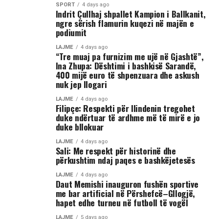
Përkundër faktit se po shtrihej në rrugë, në incizim
SPORT
4 days ago
Indrit Çullhaj shpallet Kampion i Ballkanit,
shihet se sulmi ka vazhduar me goditje të shumta ndaj
ngre sërish flamurin kuqezi në majën e
trupit të tij, gjë që ka shkaktuar reagime dhe dënime të
podiumit
ashpra në rrjetet sociale.(INA)
LAJME
4 days ago
“Tre muaj pa furnizim me ujë në Gjashtë”,
Ina Zhupa: Dështimi i bashkisë Sarandë,
400 mijë euro të shpenzuara dhe askush
nuk jep llogari
LAJME
4 days ago
Filipçe: Respekti për Ilindenin tregohet
duke ndërtuar të ardhme më të mirë e jo
duke bllokuar
LAJME
4 days ago
Sali: Me respekt për historinë dhe
përkushtim ndaj paqes e bashkëjetesës
LAJME
4 days ago
Daut Memishi inauguron fushën sportive
me bar artificial në Përshefcë–Gllogjë,
hapet edhe turneu në futboll të vogël
LAJME
5 days ago