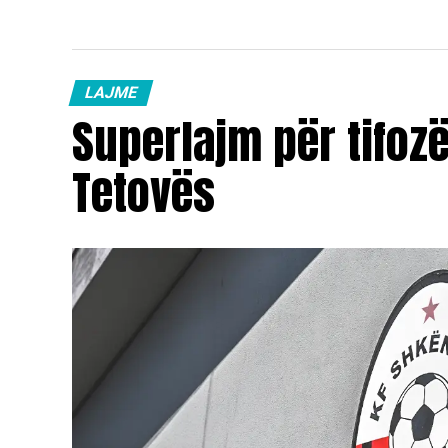
LAJME
Superlajm për tifoz
Tetovës