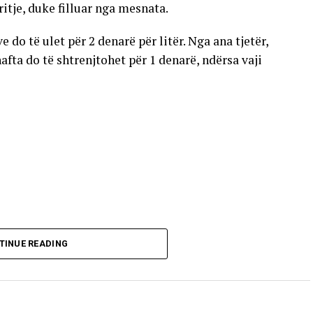
gritje, duke filluar nga mesnata.
 do të ulet për 2 denarë për litër. Nga ana tjetër,
nafta do të shtrenjtohet për 1 denarë, ndërsa vaji
TINUE READING
ate dhe do të vlejnë në të gjitha pikat e