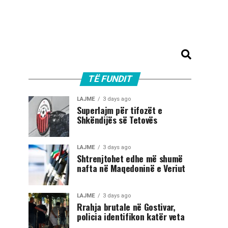
TË FUNDIT
LAJME
3 days ago
Superlajm për tifozët e
Shkëndijës së Tetovës
LAJME
3 days ago
Shtrenjtohet edhe më shumë
nafta në Maqedoninë e Veriut
LAJME
3 days ago
Rrahja brutale në Gostivar,
policia identifikon katër veta