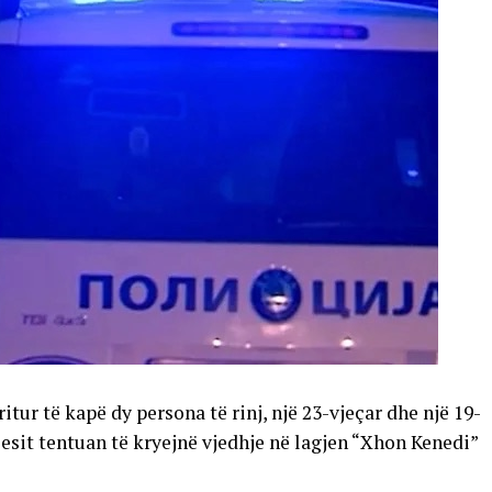
rritur të kapë dy persona të rinj, një 23-vjeçar dhe një 19-
gjesit tentuan të kryejnë vjedhje në lagjen “Xhon Kenedi”