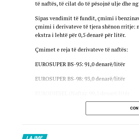
të naftës, të cilat do të pësojnë ulje dhe n
Sipas vendimit të fundit, çmimi i benzinave
çmimi i derivateve të tjera shënon rritje: 
ekstra i lehtë për 0,5 denarë për litër.
Çmimet e reja të derivateve të naftës:
EUROSUPER BS-95: 91,0 denarë/litër
EUROSUPER BS-98: 93,0 denarë/litër
EURODIESEL (Nafta): 99,5 denarë/litër
Vaji ekstra i lehtë (EL-1): 98,5 denarë/litër
CON
Çmimet e reja do të hyjnë në fuqi pas mesn
karburanteve në vend.
LAJME