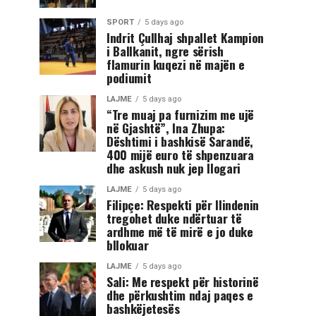
SPORT
5 days ago
Indrit Çullhaj shpallet Kampion
i Ballkanit, ngre sërish
flamurin kuqezi në majën e
podiumit
LAJME
5 days ago
“Tre muaj pa furnizim me ujë
në Gjashtë”, Ina Zhupa:
Dështimi i bashkisë Sarandë,
400 mijë euro të shpenzuara
dhe askush nuk jep llogari
LAJME
5 days ago
Filipçe: Respekti për Ilindenin
tregohet duke ndërtuar të
ardhme më të mirë e jo duke
bllokuar
LAJME
5 days ago
Sali: Me respekt për historinë
dhe përkushtim ndaj paqes e
bashkëjetesës