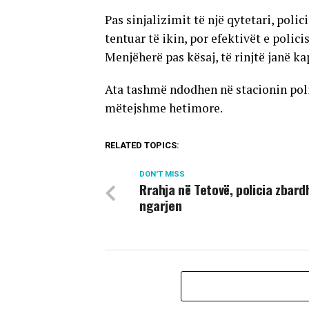
Pas sinjalizimit të një qytetari, pol
tentuar të ikin, por efektivët e polici
Menjëherë pas kësaj, të rinjtë janë ka
Ata tashmë ndodhen në stacionin polic
mëtejshme hetimore.
RELATED TOPICS:
DON'T MISS
Rrahja në Tetovë, policia zbard
ngarjen