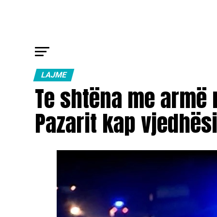
LAJME
Te shtëna me armë në
Pazarit kap vjedhësi