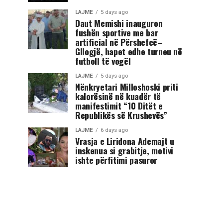
LAJME
5 days ago
Daut Memishi inauguron
fushën sportive me bar
artificial në Përshefcë–
Gllogjë, hapet edhe turneu në
futboll të vogël
LAJME
5 days ago
Nënkryetari Milloshoski priti
kalorësinë në kuadër të
manifestimit “10 Ditët e
Republikës së Krushevës”
LAJME
6 days ago
Vrasja e Liridona Ademajt u
inskenua si grabitje, motivi
ishte përfitimi pasuror