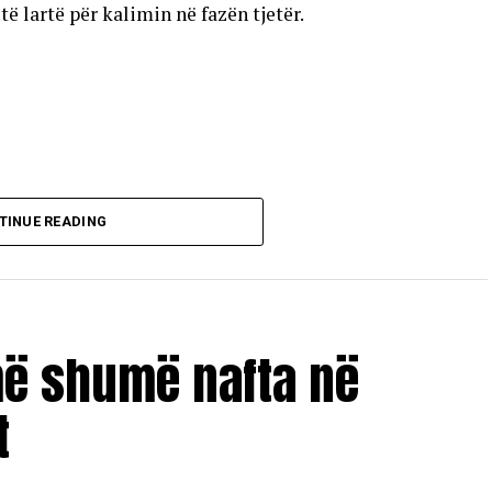
 lartë për kalimin në fazën tjetër.
TINUE READING
më shumë nafta në
t