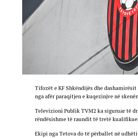
Tifozët e KF Shkëndijës dhe dashamirësit 
nga afër paraqitjen e kuqezinjve në skenë
Televizioni Publik TVM2 ka siguruar të dr
rëndësishme të raundit të tretë kualifikue
Ekipi nga Tetova do të përballet në udhët