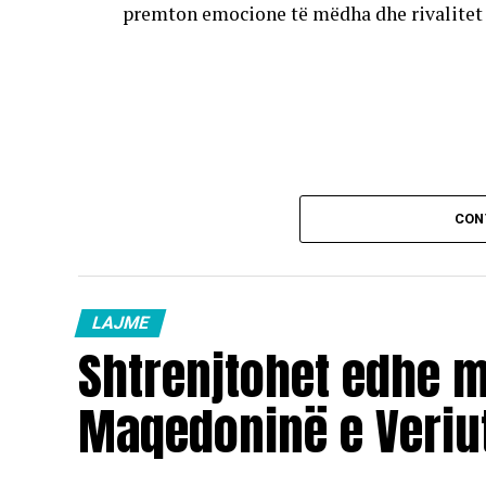
premton emocione të mëdha dhe rivalitet të
CON
LAJME
Shtrenjtohet edhe 
Maqedoninë e Veriu