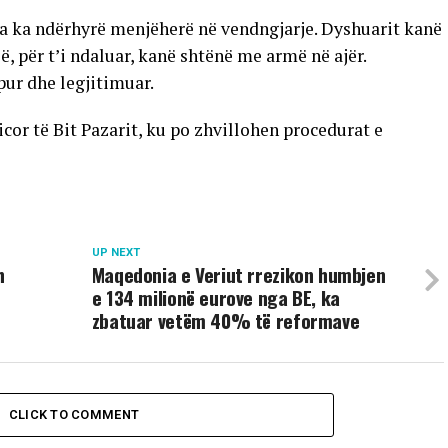
icia ka ndërhyrë menjëherë në vendngjarje. Dyshuarit kanë
së, për t’i ndaluar, kanë shtënë me armë në ajër.
pur dhe legjitimuar.
or të Bit Pazarit, ku po zhvillohen procedurat e
UP NEXT
h
Maqedonia e Veriut rrezikon humbjen
e 134 milionë eurove nga BE, ka
zbatuar vetëm 40% të reformave
CLICK TO COMMENT