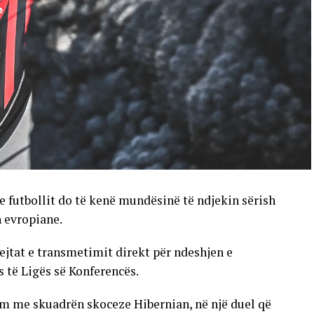
e futbollit do të kenë mundësinë të ndjekin sërish
n evropiane.
ejtat e transmetimit direkt për ndeshjen e
s të Ligës së Konferencës.
im me skuadrën skoceze Hibernian, në një duel që