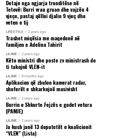
Detaje nga ngjarja tronditëse në
Tetovë: Burri vrau gruan dhe vajzën 4
vjeçe, pastaj qëlloi djalin 9 vjeç dhe
veten e tij
LIFESTYLE
2 years ago
Trashet miqësia me maqedonë në
familjen e Adelina Tahirit
LAJME
2 years ago
Këto ministri dhe poste zv ministrash do
ti takojnë VLEN-it
LAJME
8 months ago
Aplikacion që zbulon kamerat radar,
shoferët e shkarkojnë masivisht
LAJME
2 years ago
Burrin e Shkurte Fejzës e godet vetura
(PAMJE)
LAJME
2 years ago
Ja kush janë 13 deputetët e koalicionit
“VLEN” (Lista)