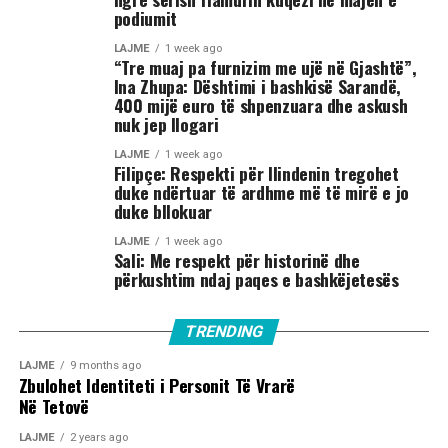
podiumit
LAJME
1 week ago
“Tre muaj pa furnizim me ujë në Gjashtë”,
Ina Zhupa: Dështimi i bashkisë Sarandë,
400 mijë euro të shpenzuara dhe askush
nuk jep llogari
LAJME
1 week ago
Filipçe: Respekti për Ilindenin tregohet
duke ndërtuar të ardhme më të mirë e jo
duke bllokuar
LAJME
1 week ago
Sali: Me respekt për historinë dhe
përkushtim ndaj paqes e bashkëjetesës
TRENDING
LAJME
9 months ago
Zbulohet Identiteti i Personit Të Vrarë
Në Tetovë
LAJME
2 years ago