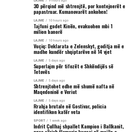
LAJME
9 hours ago
30 përqind më shtrenjtë, por kontejnerët e
papastruar. Kumanovarët ankohen!
LAJME
10 hours ago
Tajfuni godet Kinën, evakuohen mbi 1
milion banorë
LAJME
10 hours ago
Vuçiq: Deklarata e Zelenskyt, goditja më e
madhe kundër shqiptarëve në 14 vjet
LAJME
5 days ago
Superlajm për tifozët e Shkëndijës së
Tetovës
LAJME
5 days ago
Shtrenjtohet edhe më shumë nafta në
Maqedoninë e Veriut
LAJME
5 days ago
Rrahja brutale në Gostivar, policia
identifikon katër veta
SPORT
1 week ago
Indrit Çullhaj shpallet Kampion i Ballkanit,
ngre sërish flamurin kuqezi në majën e