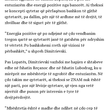
entuziazëm dhe energji pozitive nga banorët. Ai theksoi
se koncepti qytetar që përfaqëson bashkon të gjithë
qytetarët, pa dallim, për një të ardhme më të drejtë, të
zhvilluar dhe të sigurt për të gjithë.
“Energjia pozitive që po ndjejmë në çdo vendbanim
tregon qartë se qytetarët janë të gatshëm për ndryshim
të vërtetë. Po bashkohemi rreth një vizioni të
përbashkët,” u shpreh Dimitrievski.
Pas Lopatës, Dimitrievski vazhdoi me hapjen e shtabeve
edhe në fshatin Reçanoc dhe në fshatin Lubodrag, ku u
mirëprit me mbështetje të ngrohtë dhe entuziazëm. Në
çdo takim me qytetarët, ai theksoi se ZNAM nuk është
një parti, por një lëvizje qytetare, që vjen nga vetë
njerëzit dhe punon për interesin e tyre të
drejtpërdrejtë.
“Mbështetja është e madhe dhe ndihet në çdo cep të