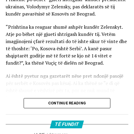
ukrainas, Volodymyr Zelensky, pas deklaratës së tij
kundër pavarësisë së Kosovës në Beograd.
“Prishtina ka reaguar shumë ashpër kundër Zelenskyt.
Atje po bëhet një gjueti shtrigash kundër tij. Vetëm
imagjinojeni çfarë rezultati do të ishte sikur të vinte dhe
të thoshte: ‘Po, Kosova është Serbi’. A kanë pasur
shqiptarët goditje më të fortë se kjo në 14 vitet e
fundit?”, ka thënë Vuçiç të dielën në Beograd.
Ai është pyetur nga gazetarët nëse pret ndonjë pasojë
për serbët e Kosovës pas kësaj. Ai ka thënë se “e di që
është shumë e vështirë për ta, por ne nuk mund të
luftojmë kundër NATO-s”.
CONTINUE READING
TË FUNDIT