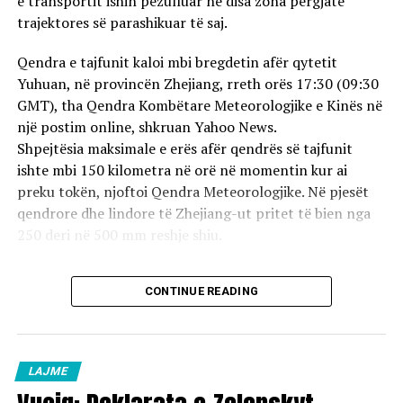
e transportit ishin pezulluar në disa zona përgjatë
borxhe, ku vetëm ndaj DAP kanë paguar 20 milionë
trajektores së parashikuar të saj.
denarë për 8 muaj. Borxhe kanë edhe ndaj kompanive që
blejnë pjesë rezervë të kamionëve dhe ndaj pagave të
Qendra e tajfunit kaloi mbi bregdetin afër qytetit
punëtore, disa prej të cilëve kanë nisur procese
Yuhuan, në provincën Zhejiang, rreth orës 17:30 (09:30
gjyqësore. Ndërsa, veç rreth 80% e faturave paguhen
GMT), tha Qendra Kombëtare Meteorologjike e Kinës në
rregullisht nga ana e qytetarëve, të cilëve u bëhet thirrje
një postim online, shkruan Yahoo News.
të shlyejnë borxhet me kohë, duke iu mundësuar pagesat
Shpejtësia maksimale e erës afër qendrës së tajfunit
me këste, për ti evituar shpenzimet e noterëve dhe
ishte mbi 150 kilometra në orë në momentin kur ai
përmbaruesve.
preku tokën, njoftoi Qendra Meteorologjike. Në pjesët
qendrore dhe lindore të Zhejiang-ut pritet të bien nga
250 deri në 500 mm reshje shiu.
Autoritetet zhvendosën më shumë se 900,000 banorë
CONTINUE READING
nga qyteti i Wenzhou-ut dhe hapën më shumë se 1,000
strehimore emergjente.
Rreth 1,400 fluturime nga dhe drejt dy aeroporteve
LAJME
kryesore të pasagjerëve në Shanghai u anuluan të dielën,
raportoi transmetuesi shtetëror CCTV.