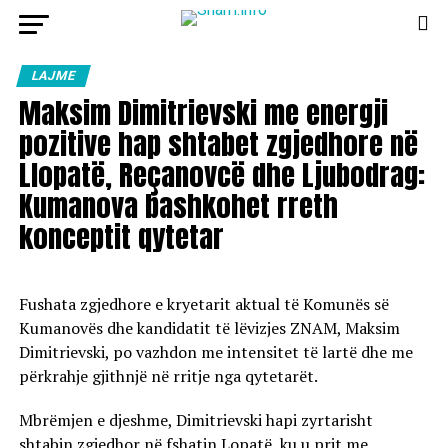
LAJME
Maksim Dimitrievski me energji
pozitive hap shtabet zgjedhore në
Llopatë, Reçanovcë dhe Ljubodrag:
Kumanova bashkohet rreth
konceptit qytetar
Fushata zgjedhore e kryetarit aktual të Komunës së
Kumanovës dhe kandidatit të lëvizjes ZNAM, Maksim
Dimitrievski, po vazhdon me intensitet të lartë dhe me
përkrahje gjithnjë në rritje nga qytetarët.
Mbrëmjen e djeshme, Dimitrievski hapi zyrtarisht
shtabin zgjedhor në fshatin Lopatë, ku u prit me