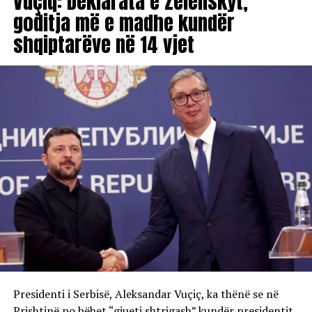
Vuçiq: Deklarata e Zelenskyt,
goditja më e madhe kundër
shqiptarëve në 14 vjet
Presidenti i Serbisë, Aleksandar Vuçiç, ka thënë se në
Prishtinë po bëhet “gjueti shtrigash” kundër presidentit