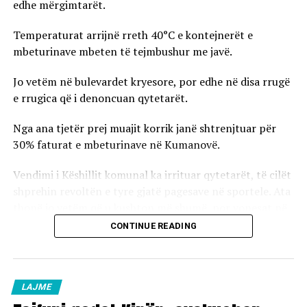
edhe mërgimtarët.
Temperaturat arrijnë rreth 40°C e kontejnerët e
mbeturinave mbeten të tejmbushur me javë.
Jo vetëm në bulevardet kryesore, por edhe në disa rrugë
e rrugica që i denoncuan qytetarët.
Nga ana tjetër prej muajit korrik janë shtrenjtuar për
30% faturat e mbeturinave në Kumanovë.
Vendimi i Këshillit komunal ka irrituar qytetarët, të cilët
shprehin revoltën e tyre gjatë pagesave në sportele. Ata
thonë jo vetëm që u kushton më shumë, por vonesat në
mbledhje të plehrave po ndodh tani në 6 muajt e fundit.
CONTINUE READING
Druajnë për ndonjë epidemi nga papastërtitë nëpër
rrugë.
Nga N.P. “Pastrimi dhe Gjelbërimi” në Kumanovë thonë
LAJME
se në sezon të verës janë kurbetçinjtë që po bëjnë