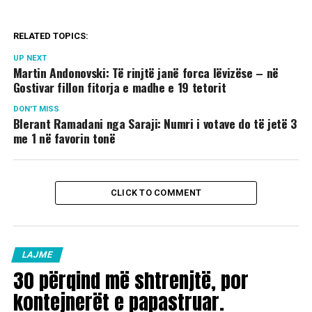
RELATED TOPICS:
UP NEXT
Martin Andonovski: Të rinjtë janë forca lëvizëse – në
Gostivar fillon fitorja e madhe e 19 tetorit
DON'T MISS
Blerant Ramadani nga Saraji: Numri i votave do të jetë 3
me 1 në favorin tonë
CLICK TO COMMENT
LAJME
30 përqind më shtrenjtë, por
kontejnerët e papastruar.