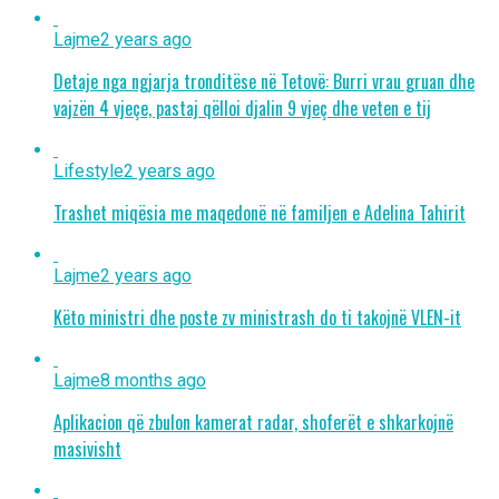
Lajme
2 years ago
Detaje nga ngjarja tronditëse në Tetovë: Burri vrau gruan dhe
vajzën 4 vjeçe, pastaj qëlloi djalin 9 vjeç dhe veten e tij
Lifestyle
2 years ago
Trashet miqësia me maqedonë në familjen e Adelina Tahirit
Lajme
2 years ago
Këto ministri dhe poste zv ministrash do ti takojnë VLEN-it
Lajme
8 months ago
Aplikacion që zbulon kamerat radar, shoferët e shkarkojnë
masivisht