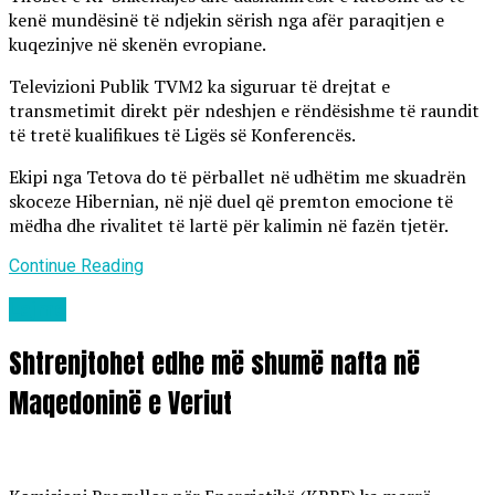
kenë mundësinë të ndjekin sërish nga afër paraqitjen e
kuqezinjve në skenën evropiane.
Televizioni Publik TVM2 ka siguruar të drejtat e
transmetimit direkt për ndeshjen e rëndësishme të raundit
të tretë kualifikues të Ligës së Konferencës.
Ekipi nga Tetova do të përballet në udhëtim me skuadrën
skoceze Hibernian, në një duel që premton emocione të
mëdha dhe rivalitet të lartë për kalimin në fazën tjetër.
Continue Reading
Lajme
Shtrenjtohet edhe më shumë nafta në
Maqedoninë e Veriut