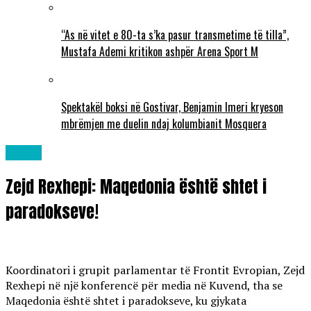
“As në vitet e 80-ta s’ka pasur transmetime të tilla”,
Mustafa Ademi kritikon ashpër Arena Sport M
Spektakël boksi në Gostivar, Benjamin Imeri kryeson
mbrëmjen me duelin ndaj kolumbianit Mosquera
Lajme
Zejd Rexhepi: Maqedonia është shtet i
paradokseve!
Koordinatori i grupit parlamentar të Frontit Evropian, Zejd
Rexhepi në një konferencë për media në Kuvend, tha se
Maqedonia është shtet i paradokseve, ku gjykata