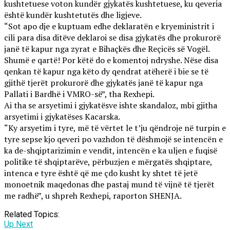
kushtetuese voton kundër gjykatës kushtetuese, ku qeveria
është kundër kushtetutës dhe ligjeve.
“Sot apo dje e kuptuam edhe deklaratën e kryeministrit i
cili para disa ditëve deklaroi se disa gjykatës dhe prokurorë
janë të kapur nga zyrat e Bihaçkës dhe Reçicës së Vogël.
Shumë e qartë! Por këtë do e komentoj ndryshe. Nëse disa
qenkan të kapur nga këto dy qendrat atëherë i bie se të
gjithë tjerët prokurorë dhe gjykatës janë të kapur nga
Pallati i Bardhë i VMRO-së”, tha Rexhepi.
Ai tha se arsyetimi i gjykatësve ishte skandaloz, mbi gjitha
arsyetimi i gjykatëses Kacarska.
“Ky arsyetim i tyre, më të vërtet le t’ju qëndroje në turpin e
tyre sepse kjo qeveri po vazhdon të dëshmojë se intencën e
ka de-shqiptarizimin e vendit, intencën e ka uljen e fuqisë
politike të shqiptarëve, përbuzjen e mërgatës shqiptare,
intenca e tyre është që me çdo kusht ky shtet të jetë
monoetnik maqedonas dhe pastaj mund të vijnë të tjerët
me radhë”, u shpreh Rexhepi, raporton SHENJA.
Related Topics:
Up Next