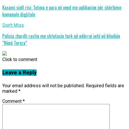
Kasami sjell risi: Tetova e para në vend me aplikacion për shërbime
komunale digjitale
Don't Miss
Policia zbardh rastin me shtetasin turk që ndërroi jetë në klinikën
“Nënë Tereza”
Click to comment
Leave a Reply
Your email address will not be published.
Required fields are
marked
*
Comment
*