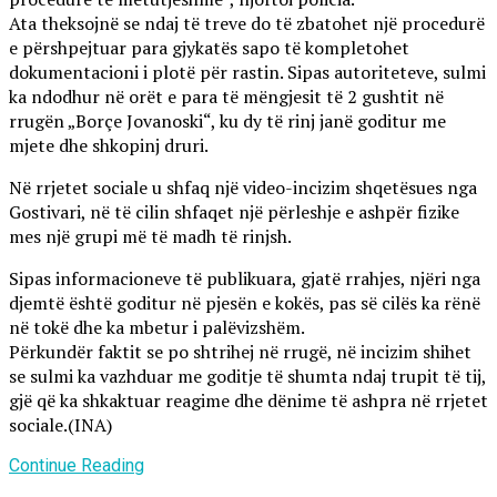
Ata theksojnë se ndaj të treve do të zbatohet një procedurë
e përshpejtuar para gjykatës sapo të kompletohet
dokumentacioni i plotë për rastin. Sipas autoriteteve, sulmi
ka ndodhur në orët e para të mëngjesit të 2 gushtit në
rrugën „Borçe Jovanoski“, ku dy të rinj janë goditur me
mjete dhe shkopinj druri.
Në rrjetet sociale u shfaq një video-incizim shqetësues nga
Gostivari, në të cilin shfaqet një përleshje e ashpër fizike
mes një grupi më të madh të rinjsh.
Sipas informacioneve të publikuara, gjatë rrahjes, njëri nga
djemtë është goditur në pjesën e kokës, pas së cilës ka rënë
në tokë dhe ka mbetur i palëvizshëm.
Përkundër faktit se po shtrihej në rrugë, në incizim shihet
se sulmi ka vazhduar me goditje të shumta ndaj trupit të tij,
gjë që ka shkaktuar reagime dhe dënime të ashpra në rrjetet
sociale.(INA)
Continue Reading