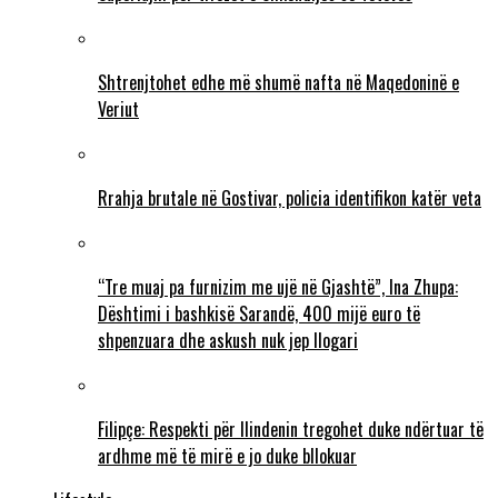
Shtrenjtohet edhe më shumë nafta në Maqedoninë e
Veriut
Rrahja brutale në Gostivar, policia identifikon katër veta
“Tre muaj pa furnizim me ujë në Gjashtë”, Ina Zhupa:
Dështimi i bashkisë Sarandë, 400 mijë euro të
shpenzuara dhe askush nuk jep llogari
Filipçe: Respekti për Ilindenin tregohet duke ndërtuar të
ardhme më të mirë e jo duke bllokuar