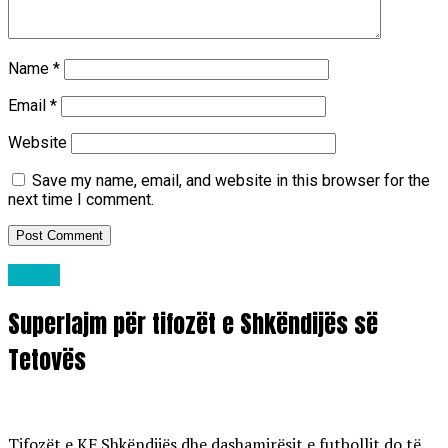
Name
*
Email
*
Website
Save my name, email, and website in this browser for the
next time I comment.
Lajme
Superlajm për tifozët e Shkëndijës së
Tetovës
Tifozët e KF Shkëndijës dhe dashamirësit e futbollit do të