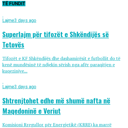
TË FUNDIT
Lajme
3 days ago
Superlajm për tifozët e Shkëndijës së
Tetovës
Tifozët e KF Shkëndijës dhe dashamirësit e futbollit do të
kenë mundësinë të ndjekin sërish nga afër paraqitjen e
kuqezinjve...
Lajme
3 days ago
Shtrenjtohet edhe më shumë nafta në
Maqedoninë e Veriut
Komisioni Rregullor për Energjetikë (KRRE) ka marrë