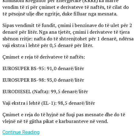
Komisioni Rregullor për Energjetikë (KRRE) ka marrë
vendim të ri për çmimet e derivateve të naftës, të cilat do
të pësojnë ulje dhe ngritje, duke filluar nga mesnata.
Sipas vendimit të fundit, çmimi i benzinave do të ulet për 2
denarë për litër. Nga ana tjetër, çmimi i derivateve të tjera
shënon rritje: nafta do të shtrenjtohet për 1 denarë, ndërsa
vaji ekstra i lehtë për 0,5 denarë për litër.
Çmimet e reja të derivateve të naftës:
EUROSUPER BS-95: 91,0 denarë/litër
EUROSUPER BS-98: 93,0 denarë/litër
EURODIESEL (Nafta): 99,5 denarë/litër
Vaji ekstra i lehtë (EL-1): 98,5 denarë/litër
Çmimet e reja do të hyjnë në fuqi pas mesnate dhe do të
vlejnë në të gjitha pikat e karburanteve në vend.
Continue Reading