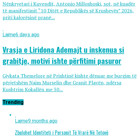
Nënkryetari i Kuvendit, Antonio Milloshoski, sot, në kuadër
të manifestimit “10 Ditët e Republikës së Krushevës” 2026,
priti kalorësinë pranë...
Lajme
6 days ago
Vrasja e Liridona Ademajt u inskenua si
grabitje, motivi ishte përfitimi pasuror
Gjykata Themelore në Prishtinë kishte dënuar me burgim të
përjetshëm Naim Murselin dhe Granit Plavën, ndërsa
Kushtrim Kokallën me 30...
Trending
Lajme
9 months ago
Zbulohet Identiteti i Personit Të Vrarë Në Tetovë