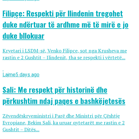
Filipçe: Respekti për Ilindenin tregohet
duke ndërtuar të ardhme më të mirë e jo
duke bllokuar
Kryetari i LSDM-së, Venko Filipce, sot nga Krusheva me
rastin e 2 Gushtit – Ilindenit, tha se respekti i vërtetë...
Lajme
5 days ago
Sali: Me respekt për historinë dhe
përkushtim ndaj paqes e bashkëjetesës
Zëvendëskryeministri i Parë dhe Ministri për Çështje
Evropiane, Bekim Sali, ka uruar qytetarët me rastin e 2
Gushtit – Ditës...