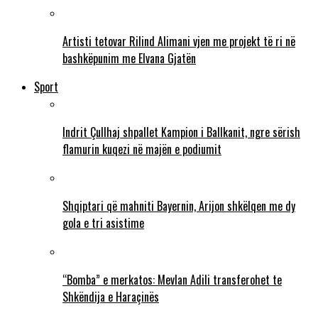
Artisti tetovar Rilind Alimani vjen me projekt të ri në
bashkëpunim me Elvana Gjatën
Sport
Indrit Çullhaj shpallet Kampion i Ballkanit, ngre sërish
flamurin kuqezi në majën e podiumit
Shqiptari që mahniti Bayernin, Arijon shkëlqen me dy
gola e tri asistime
“Bomba” e merkatos: Mevlan Adili transferohet te
Shkëndija e Haraçinës