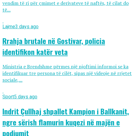
vendim të ri për çmimet e derivateve të naftës, të cilat do
të...
Lajme
3 days ago
Rrahja brutale në Gostivar, policia
identifikon katër veta
Ministria e Brendshme përmes një njoftimi informoi se ka
identifikuar tre persona të cilët, sipas një videoje në rrjetet
sociale,...
Sport
5 days ago
Indrit Çullhaj shpallet Kampion i Ballkanit,
ngre sërish flamurin kuqezi në majën e
podiumit