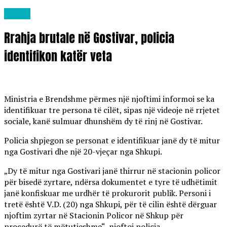
Lajme
Rrahja brutale në Gostivar, policia
identifikon katër veta
Ministria e Brendshme përmes një njoftimi informoi se ka
identifikuar tre persona të cilët, sipas një videoje në rrjetet
sociale, kanë sulmuar dhunshëm dy të rinj në Gostivar.
Policia shpjegon se personat e identifikuar janë dy të mitur
nga Gostivari dhe një 20-vjeçar nga Shkupi.
„Dy të mitur nga Gostivari janë thirrur në stacionin policor
për bisedë zyrtare, ndërsa dokumentet e tyre të udhëtimit
janë konfiskuar me urdhër të prokurorit publik. Personi i
tretë është V.D. (20) nga Shkupi, për të cilin është dërguar
njoftim zyrtar në Stacionin Policor në Shkup për
procedurë të mëtutjeshme“, njoftoi policia.