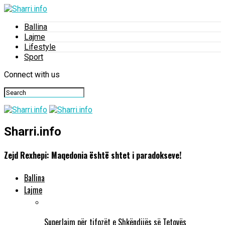
Ballina
Lajme
Lifestyle
Sport
Connect with us
Sharri.info
Zejd Rexhepi: Maqedonia është shtet i paradokseve!
Ballina
Lajme
Superlajm për tifozët e Shkëndijës së Tetovës