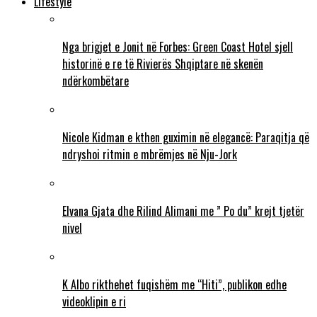
Lifestyle
Nga brigjet e Jonit në Forbes: Green Coast Hotel sjell
historinë e re të Rivierës Shqiptare në skenën
ndërkombëtare
Nicole Kidman e kthen guximin në elegancë: Paraqitja që
ndryshoi ritmin e mbrëmjes në Nju-Jork
Elvana Gjata dhe Rilind Alimani me ” Po du” krejt tjetër
nivel
K Albo rikthehet fuqishëm me “Hiti”, publikon edhe
videoklipin e ri