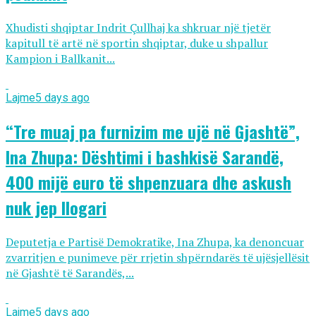
Xhudisti shqiptar Indrit Çullhaj ka shkruar një tjetër
kapitull të artë në sportin shqiptar, duke u shpallur
Kampion i Ballkanit...
Lajme
5 days ago
“Tre muaj pa furnizim me ujë në Gjashtë”,
Ina Zhupa: Dështimi i bashkisë Sarandë,
400 mijë euro të shpenzuara dhe askush
nuk jep llogari
Deputetja e Partisë Demokratike, Ina Zhupa, ka denoncuar
zvarritjen e punimeve për rrjetin shpërndarës të ujësjellësit
në Gjashtë të Sarandës,...
Lajme
5 days ago