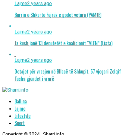
Lajme
2 years ago
Burrin e Shkurte Fejzës e godet vetura (PAMJE)
Lajme
2 years ago
Ja kush janë 13 deputetët e koalicionit “VLEN” (Lista)
Lajme
2 years ago
Detajet për vrasjen në Bllacë të Shkupit, 57 vjeçari Zelqif
Tusha gjendet i vrarë
Ballina
Lajme
Lifestyle
Sport
Copyright © 2024 . Sharri.info