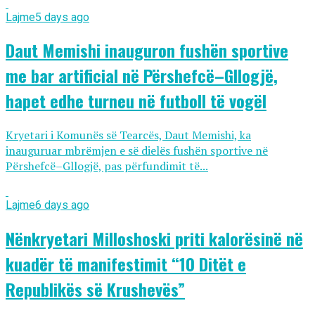
Lajme
5 days ago
Daut Memishi inauguron fushën sportive
me bar artificial në Përshefcë–Gllogjë,
hapet edhe turneu në futboll të vogël
Kryetari i Komunës së Tearcës, Daut Memishi, ka
inauguruar mbrëmjen e së dielës fushën sportive në
Përshefcë–Gllogjë, pas përfundimit të...
Lajme
6 days ago
Nënkryetari Milloshoski priti kalorësinë në
kuadër të manifestimit “10 Ditët e
Republikës së Krushevës”