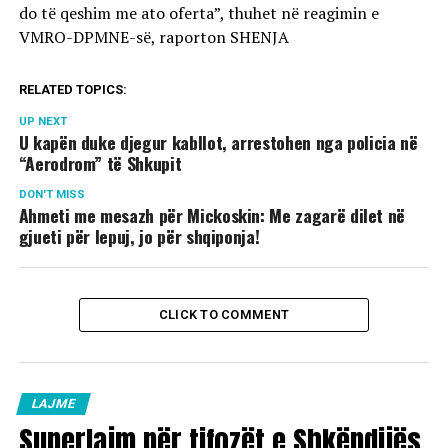
do të qeshim me ato oferta”, thuhet në reagimin e
VMRO-DPMNE-së, raporton SHENJA
RELATED TOPICS:
UP NEXT
U kapën duke djegur kabllot, arrestohen nga policia në
“Aerodrom” të Shkupit
DON'T MISS
Ahmeti me mesazh për Mickoskin: Me zagarë dilet në
gjueti për lepuj, jo për shqiponja!
CLICK TO COMMENT
LAJME
Superlajm për tifozët e Shkëndijës