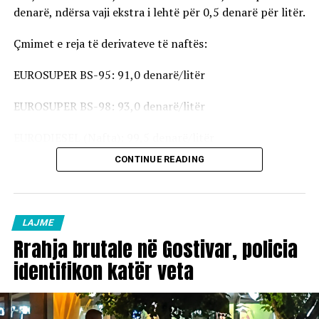
denarë, ndërsa vaji ekstra i lehtë për 0,5 denarë për litër.
Çmimet e reja të derivateve të naftës:
EUROSUPER BS-95: 91,0 denarë/litër
EUROSUPER BS-98: 93,0 denarë/litër
EURODIESEL (Nafta): 99,5 denarë/litër
CONTINUE READING
Vaji ekstra i lehtë (EL-1): 98,5 denarë/litër
Çmimet e reja do të hyjnë në fuqi pas mesnate dhe do të
vlejnë në të gjitha pikat e karburanteve në vend.
LAJME
Rrahja brutale në Gostivar, policia
identifikon katër veta