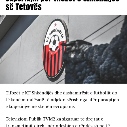
së Tetovës
Tifozët e KF Shkëndijës dhe dashamirësit e futbollit do
të kenë mundësinë të ndjekin sërish nga afër paraqitjen
e kuqezinjve në skenën evropiane.
Televizioni Publik TVM2 ka siguruar të drejtat e
transmetimit direkt për ndeshjen e rëndësishme të