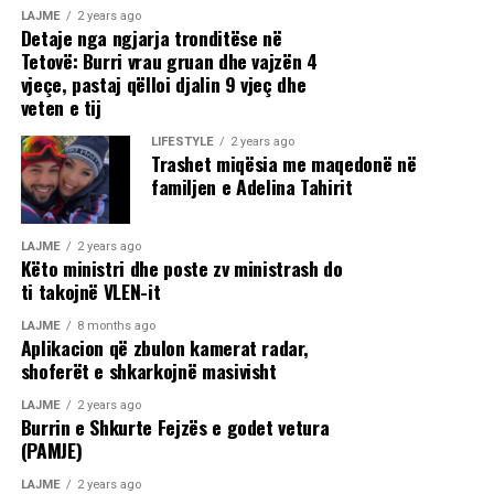
LAJME
2 years ago
Detaje nga ngjarja tronditëse në
Tetovë: Burri vrau gruan dhe vajzën 4
vjeçe, pastaj qëlloi djalin 9 vjeç dhe
veten e tij
LIFESTYLE
2 years ago
Trashet miqësia me maqedonë në
familjen e Adelina Tahirit
LAJME
2 years ago
Këto ministri dhe poste zv ministrash do
ti takojnë VLEN-it
LAJME
8 months ago
Aplikacion që zbulon kamerat radar,
shoferët e shkarkojnë masivisht
LAJME
2 years ago
Burrin e Shkurte Fejzës e godet vetura
(PAMJE)
LAJME
2 years ago