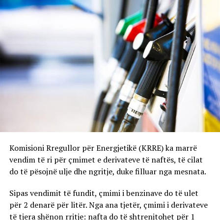
Komisioni Rregullor për Energjetikë (KRRE) ka marrë
vendim të ri për çmimet e derivateve të naftës, të cilat
do të pësojnë ulje dhe ngritje, duke filluar nga mesnata.
Sipas vendimit të fundit, çmimi i benzinave do të ulet
për 2 denarë për litër. Nga ana tjetër, çmimi i derivateve
të tjera shënon rritje: nafta do të shtrenjtohet për 1