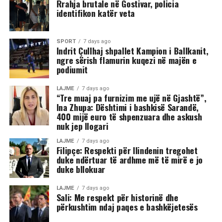
Përkundër faktit se po shtrihej në rrugë, në incizim
Rrahja brutale në Gostivar, policia
identifikon katër veta
shihet se sulmi ka vazhduar me goditje të shumta ndaj
trupit të tij, gjë që ka shkaktuar reagime dhe dënime të
ashpra në rrjetet sociale.(INA)
SPORT
7 days ago
Indrit Çullhaj shpallet Kampion i Ballkanit,
ngre sërish flamurin kuqezi në majën e
podiumit
LAJME
7 days ago
“Tre muaj pa furnizim me ujë në Gjashtë”,
Ina Zhupa: Dështimi i bashkisë Sarandë,
400 mijë euro të shpenzuara dhe askush
nuk jep llogari
LAJME
7 days ago
Filipçe: Respekti për Ilindenin tregohet
duke ndërtuar të ardhme më të mirë e jo
duke bllokuar
LAJME
7 days ago
Sali: Me respekt për historinë dhe
përkushtim ndaj paqes e bashkëjetesës