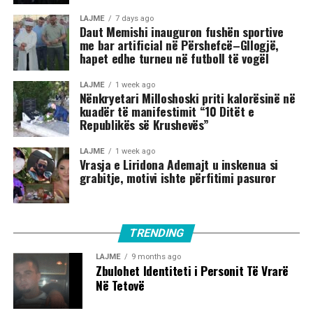
LAJME
7 days ago
Daut Memishi inauguron fushën sportive
me bar artificial në Përshefcë–Gllogjë,
hapet edhe turneu në futboll të vogël
LAJME
1 week ago
Nënkryetari Milloshoski priti kalorësinë në
kuadër të manifestimit “10 Ditët e
Republikës së Krushevës”
LAJME
1 week ago
Vrasja e Liridona Ademajt u inskenua si
grabitje, motivi ishte përfitimi pasuror
TRENDING
LAJME
9 months ago
Zbulohet Identiteti i Personit Të Vrarë
Në Tetovë