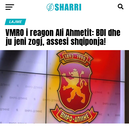
LAJME
VMRO i reagon Ali Ahmetit: BDI dhe
ju jeni zogj, assesi shqiponja!