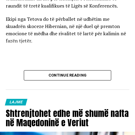
raundit të tretë kualifikues të Ligës së Konferencës.
Ekipi nga Tetova do të përballet në udhëtim me
skuadrën skoceze Hibernian, në një duel që premton
emocione të mëdha dhe rivalitet të lartë për kalimin në
fazën tjetër.
CONTINUE READING
LAJME
Shtrenjtohet edhe më shumë nafta
në Maqedoninë e Veriut