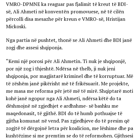
VMRO-DPMNE ka reaguar pas fjalimit të kreut të BDI-
së, Ali Ahmeti në konventën promovuese, në të cilën
përcolli disa mesazhe për kreun e VMRO-së, Hristijan
Mickoski.
Nga partia në pushtet, thonë se Ali Ahmeti dhe BDI janë
zogj dhe assesi shqiponja.
“Kemi një porosi për Ali Ahmetin. Ti nuk je shqiponjë,
por një zog i thjeshtë. Ndërsa në thelb, ji nuk jeni
shqiponja, por magjistarë kriminel dhe të korruptuar. Më
të zëshëm janë pikërisht më të frikësuarit. Me projekte,
me masa me reforma për jetë më të mirë. Shqiptarë moti
kohë janë ngopur nga Ali Ahmeti, ndërsa këtë do ta
dëshmojnë në zgjedhjet e ardhshme- së bashku me
maqedonasit, të gjithë. BDI do të humb pothuajse të
gjitha komunat në vend. Pas zgjedhjeve do të presim që
zogjtë të dërgojnë letra për koalicion, me lëshime dhe pa
kushtëzime si me premtim se do të reformohen. Gjithsesi