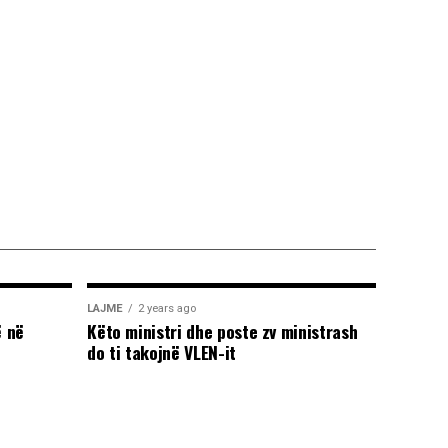
LAJME
2 years ago
 në
Këto ministri dhe poste zv ministrash
do ti takojnë VLEN-it