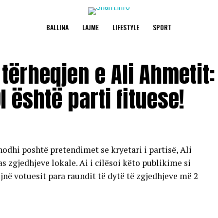
BALLINA
LAJME
LIFESTYLE
SPORT
ërheqjen e Ali Ahmetit:
I është parti fituese!
hodhi poshtë pretendimet se kryetari i partisë, Ali
s zgjedhjeve lokale. Ai i cilësoi këto publikime si
në votuesit para raundit të dytë të zgjedhjeve më 2