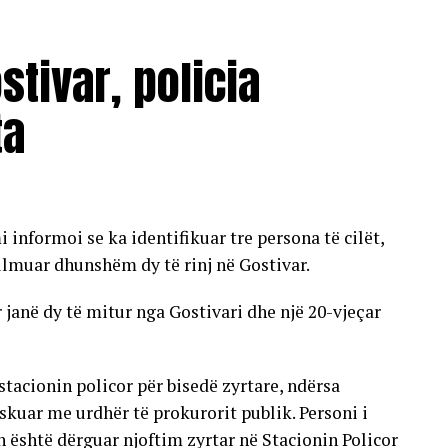
stivar, policia
ta
informoi se ka identifikuar tre persona të cilët,
sulmuar dhunshëm dy të rinj në Gostivar.
 janë dy të mitur nga Gostivari dhe një 20-vjeçar
stacionin policor për bisedë zyrtare, ndërsa
skuar me urdhër të prokurorit publik. Personi i
lin është dërguar njoftim zyrtar në Stacionin Policor