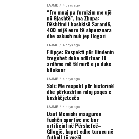
LAJME
4 days ago
“Tre muaj pa furnizim me ujë
në Gjashtë”, Ina Zhupa:
Dështimi i bashkisë Sarandë,
400 mijë euro të shpenzuara
dhe askush nuk jep llogari
LAJME
4 days ago
Filipçe: Respekti për Ilindenin
tregohet duke ndërtuar të
ardhme më të mirë e jo duke
bllokuar
LAJME
4 days ago
Sali: Me respekt për historinë
dhe përkushtim ndaj paqes e
bashkëjetesës
LAJME
4 days ago
Daut Memishi inauguron
fushën sportive me bar
artificial në Përshefcë–
Gllogjë, hapet edhe turneu në
futboll të vogël