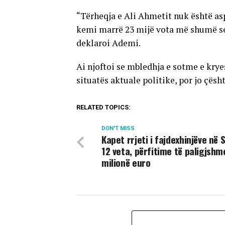
“Tërheqja e Ali Ahmetit nuk është asp
kemi marrë 23 mijë vota më shumë se
deklaroi Ademi.
Ai njoftoi se mbledhja e sotme e krye
situatës aktuale politike, por jo çësht
RELATED TOPICS:
DON'T MISS
Kapet rrjeti i fajdexhinjëve në 
12 veta, përfitime të paligjshm
milionë euro