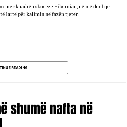
im me skuadrën skoceze Hibernian, në një duel që
 lartë për kalimin në fazën tjetër.
TINUE READING
më shumë nafta në
t