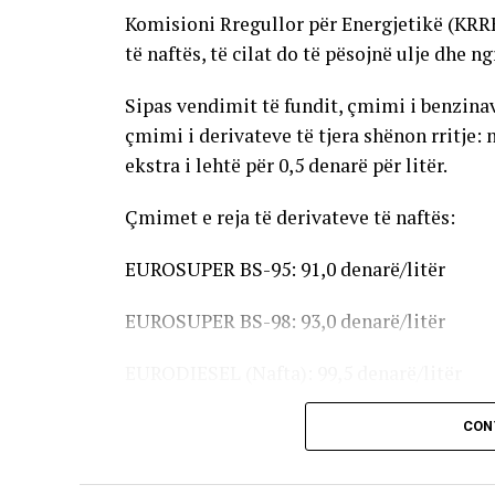
Komisioni Rregullor për Energjetikë (KRR
të naftës, të cilat do të pësojnë ulje dhe n
Sipas vendimit të fundit, çmimi i benzinave
çmimi i derivateve të tjera shënon rritje: 
ekstra i lehtë për 0,5 denarë për litër.
Çmimet e reja të derivateve të naftës:
EUROSUPER BS-95: 91,0 denarë/litër
EUROSUPER BS-98: 93,0 denarë/litër
EURODIESEL (Nafta): 99,5 denarë/litër
Vaji ekstra i lehtë (EL-1): 98,5 denarë/litër
CON
Çmimet e reja do të hyjnë në fuqi pas mesn