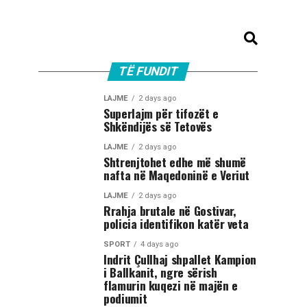
TË FUNDIT
LAJME
2 days ago
Superlajm për tifozët e
Shkëndijës së Tetovës
LAJME
2 days ago
Shtrenjtohet edhe më shumë
nafta në Maqedoninë e Veriut
LAJME
2 days ago
Rrahja brutale në Gostivar,
policia identifikon katër veta
SPORT
4 days ago
Indrit Çullhaj shpallet Kampion
i Ballkanit, ngre sërish
flamurin kuqezi në majën e
podiumit