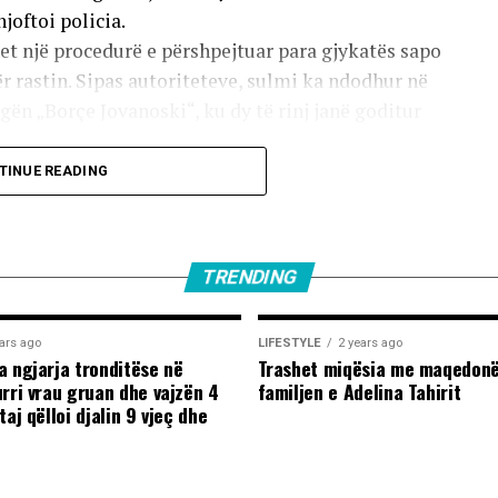
joftoi policia.
het një procedurë e përshpejtuar para gjykatës sapo
 rastin. Sipas autoriteteve, sulmi ka ndodhur në
ugën „Borçe Jovanoski“, ku dy të rinj janë goditur
TINUE READING
m shqetësues nga Gostivari, në të cilin shfaqet një
 të madh të rinjsh.
rrahjes, njëri nga djemtë është goditur në pjesën e
TRENDING
 mbetur i palëvizshëm.
në incizim shihet se sulmi ka vazhduar me goditje të
ars ago
LIFESTYLE
2 years ago
tuar reagime dhe dënime të ashpra në rrjetet
a ngjarja tronditëse në
Trashet miqësia me maqedonë
urri vrau gruan dhe vajzën 4
familjen e Adelina Tahirit
taj qëlloi djalin 9 vjeç dhe
j