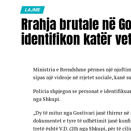
karburanteve në vend.
LAJME
Rrahja brutale në Go
identifikon katër ve
Ministria e Brendshme përmes një njoftimi 
sipas një videoje në rrjetet sociale, kanë 
Policia shpjegon se personat e identifikuar
nga Shkupi.
„Dy të mitur nga Gostivari janë thirrur në 
dokumentet e tyre të udhëtimit janë konfi
tretë është V.D. (20) nga Shkupi, për të ci