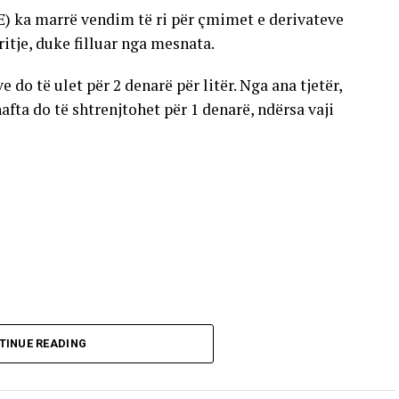
E) ka marrë vendim të ri për çmimet e derivateve
gritje, duke filluar nga mesnata.
 do të ulet për 2 denarë për litër. Nga ana tjetër,
nafta do të shtrenjtohet për 1 denarë, ndërsa vaji
TINUE READING
ate dhe do të vlejnë në të gjitha pikat e