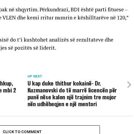
ak në shqyrtim. Përkundrazi, BDI është parti fituese –
 VLEN dhe kemi rritur numrin e këshilltarëve në 120,”
sisë do t’i kushtohet analizës së rezultateve dhe
jes së pozitës së liderit.
UP NEXT
Shkup,
U kap duke thithur kokainë- Dr.
e mbi 2
Kuzmanovski do të marrë licencën për
punë nëse kalon një trajnim tre mujor
nën udhëheqjen e një mentori
CLICK TO COMMENT