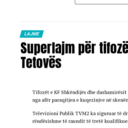
LAJME
Superlajm për tifoz
Tetovës
Tifozët e KF Shkëndijës dhe dashamirësit 
nga afër paraqitjen e kuqezinjve në skenë
Televizioni Publik TVM2 ka siguruar të dr
rëndësishme të raundit të tretë kualifikue