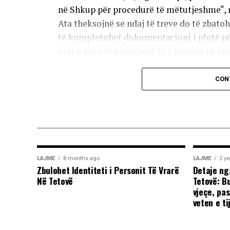
në Shkup për procedurë të mëtutjeshme“, n
Ata theksojnë se ndaj të treve do të zbato
të kompletohet dokumentacioni i plotë për
orët e para të mëngjesit të 2 gushtit në rr
me mjete dhe shkopinj druri.
CON
Në rrjetet sociale u shfaq një video-incizi
përleshje e ashpër fizike mes një grupi më
Sipas informacioneve të publikuara, gjatë 
kokës, pas së cilës ka rënë në tokë dhe ka
Përkundër faktit se po shtrihej në rrugë, 
LAJME
8 months ago
LAJME
2 ye
shumta ndaj trupit të tij, gjë që ka shkak
Zbulohet Identiteti i Personit Të Vrarë
Detaje ng
Në Tetovë
Tetovë: B
sociale.(INA)
vjeçe, pas
veten e ti