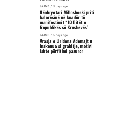
LAJME
5 days ago
Nënkryetari Milloshoski priti
kalorësinë në kuadër të
manifestimit “10 Ditët e
Republikës së Krushevës”
LAJME
5 days ago
Vrasja e Liridona Ademajt u
inskenua si grabitje, motivi
ishte përfitimi pasuror