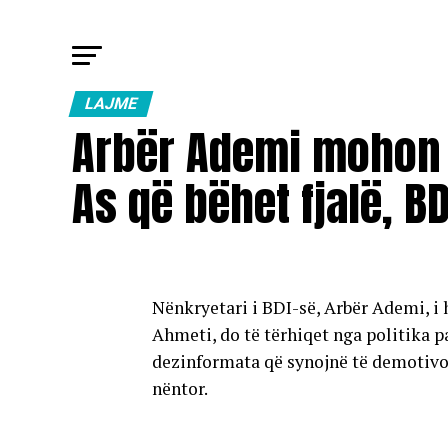
LAJME
Arbër Ademi mohon t
As që bëhet fjalë, BD
Nënkryetari i BDI-së, Arbër Ademi, i 
Ahmeti, do të tërhiqet nga politika pa
dezinformata që synojnë të demotivoj
nëntor.