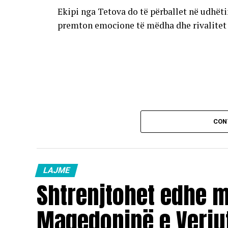
Ekipi nga Tetova do të përballet në udhët
premton emocione të mëdha dhe rivalitet të
CON
LAJME
Shtrenjtohet edhe 
Maqedoninë e Veriu