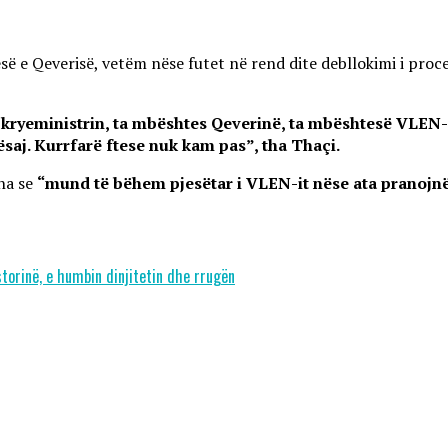
 e Qeverisë, vetëm nëse futet në rend dite debllokimi i proces
 kryeministrin, ta mbështes Qeverinë, ta mbështesë VLEN-i
kësaj. Kurrfarë ftese nuk kam pas”, tha Thaçi.
tha se
“mund të bëhem pjesëtar i VLEN-it nëse ata pranojnë 
torinë, e humbin dinjitetin dhe rrugën