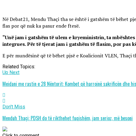
Në Debat21, Mendu Thaçi tha se është i gatshëm të bëhet pjesë
flas por që nuk ka pasur ende ftesë.
“Unë jam i gatshëm të ulem e kryeministrin, ta mbështes
integrues. Për të tjerat jam i gatshëm të flasim, por pas 
E për mundësinë që të bëhet pjsë e Koalicionit VLEN, Thaçi 
Related Topics:
Up Next
Meidani me rastin e 28 Nëntorit: Kombet që harrojnë sakrificën dhe his
Don't Miss
Menduh Thaçi: PDSH do të rikthehet fuqishëm, jam serioz, më besoni
Click to comment