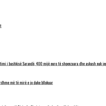
t
timi i bashkisë Sarandë, 400 mijë euro të shpenzuara dhe askush nuk jep
 ardhme më të mirë e jo duke bllokuar