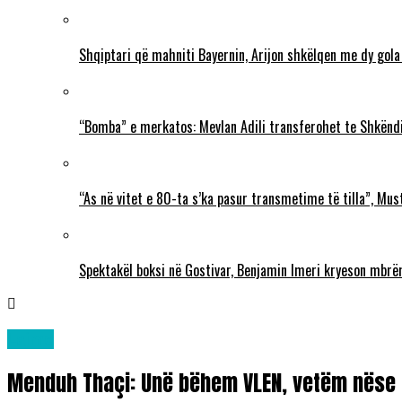
Shqiptari që mahniti Bayernin, Arijon shkëlqen me dy gola
“Bomba” e merkatos: Mevlan Adili transferohet te Shkëndi
“As në vitet e 80-ta s’ka pasur transmetime të tilla”, Mu
Spektakël boksi në Gostivar, Benjamin Imeri kryeson mbr
Lajme
Menduh Thaçi: Unë bëhem VLEN, vetëm nëse b