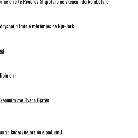
torinë e re të Rivierës Shqiptare në skenën ndërkombëtare
ndryshoi ritmin e mbrëmjes në Nju-Jork
vel
ipin e ri
shkëpunim me Elvana Gjatën
lamurin kuqezi në majën e podiumit