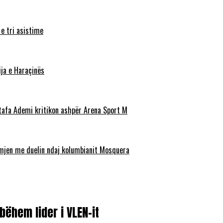
 e tri asistime
ja e Haraçinës
stafa Ademi kritikon ashpër Arena Sport M
ëmjen me duelin ndaj kolumbianit Mosquera
ëhem lider i VLEN-it