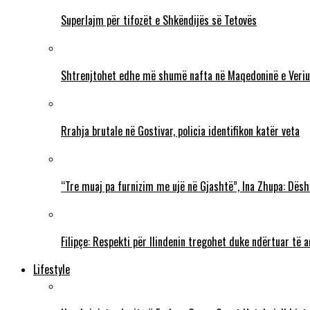
Superlajm për tifozët e Shkëndijës së Tetovës
Shtrenjtohet edhe më shumë nafta në Maqedoninë e Veriu
Rrahja brutale në Gostivar, policia identifikon katër veta
“Tre muaj pa furnizim me ujë në Gjashtë”, Ina Zhupa: Dësh
Filipçe: Respekti për Ilindenin tregohet duke ndërtuar të
Lifestyle