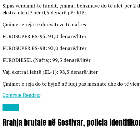
Sipas vendimit të fundit, çmimi i benzinave do të ulet për 2 d
ekstra i lehtë për 0,5 denarë për litër.
Çmimet e reja të derivateve të naftës:
EUROSUPER BS-95: 91,0 denarë/litër
EUROSUPER BS-98: 93,0 denarë/litër
EURODIESEL (Nafta): 99,5 denarë/litër
Vaji ekstra i lehtë (EL-1): 98,5 denarë/litër
Çmimet e reja do të hyjnë në fuqi pas mesnate dhe do të vlejn
Continue Reading
Lajme
Rrahja brutale në Gostivar, policia identifik