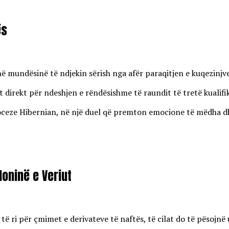
ës
enë mundësinë të ndjekin sërish nga afër paraqitjen e kuqezinj
 direkt për ndeshjen e rëndësishme të raundit të tretë kualifi
eze Hibernian, në një duel që premton emocione të mëdha dhe r
oninë e Veriut
 ri për çmimet e derivateve të naftës, të cilat do të pësojnë u