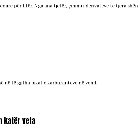
enarë për litër. Nga ana tjetër, çmimi i derivateve të tjera shën
ë në të gjitha pikat e karburanteve në vend.
on katër veta