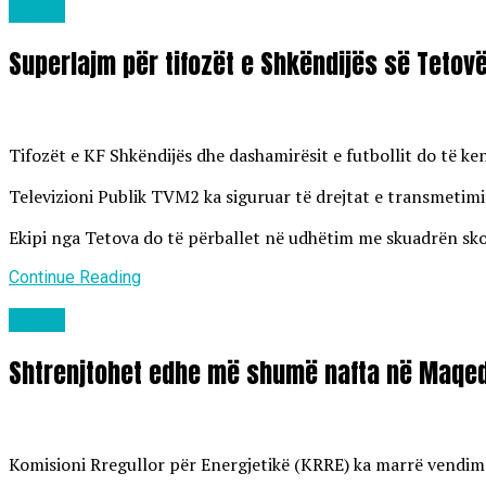
Lajme
Superlajm për tifozët e Shkëndijës së Tetov
Tifozët e KF Shkëndijës dhe dashamirësit e futbollit do të k
Televizioni Publik TVM2 ka siguruar të drejtat e transmetimit
Ekipi nga Tetova do të përballet në udhëtim me skuadrën skoc
Continue Reading
Lajme
Shtrenjtohet edhe më shumë nafta në Maqed
Komisioni Rregullor për Energjetikë (KRRE) ka marrë vendim të