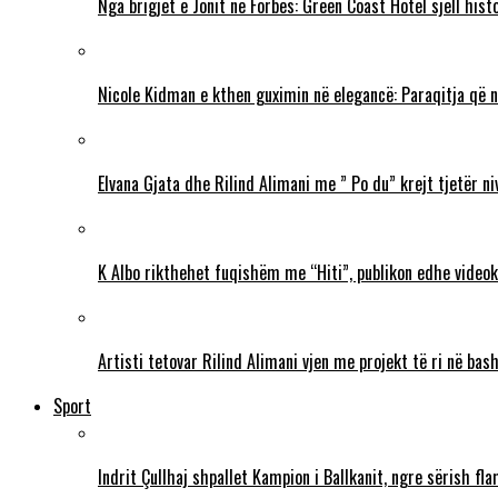
Nga brigjet e Jonit në Forbes: Green Coast Hotel sjell his
Nicole Kidman e kthen guximin në elegancë: Paraqitja që 
Elvana Gjata dhe Rilind Alimani me ” Po du” krejt tjetër ni
K Albo rikthehet fuqishëm me “Hiti”, publikon edhe videokl
Artisti tetovar Rilind Alimani vjen me projekt të ri në ba
Sport
Indrit Çullhaj shpallet Kampion i Ballkanit, ngre sërish f