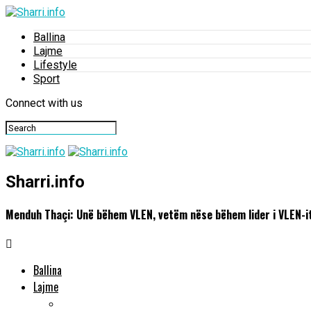
Ballina
Lajme
Lifestyle
Sport
Connect with us
Sharri.info
Menduh Thaçi: Unë bëhem VLEN, vetëm nëse bëhem lider i VLEN-i
Ballina
Lajme