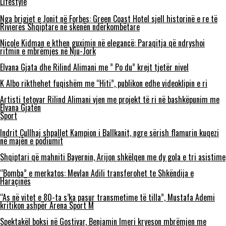
Lifestyle
Nga brigjet e Jonit në Forbes: Green Coast Hotel sjell historinë e re të
Rivierës Shqiptare në skenën ndërkombëtare
Nicole Kidman e kthen guximin në elegancë: Paraqitja që ndryshoi
ritmin e mbrëmjes në Nju-Jork
Elvana Gjata dhe Rilind Alimani me ” Po du” krejt tjetër nivel
K Albo rikthehet fuqishëm me “Hiti”, publikon edhe videoklipin e ri
Artisti tetovar Rilind Alimani vjen me projekt të ri në bashkëpunim me
Elvana Gjatën
Sport
Indrit Çullhaj shpallet Kampion i Ballkanit, ngre sërish flamurin kuqezi
në majën e podiumit
Shqiptari që mahniti Bayernin, Arijon shkëlqen me dy gola e tri asistime
“Bomba” e merkatos: Mevlan Adili transferohet te Shkëndija e
Haraçinës
“As në vitet e 80-ta s’ka pasur transmetime të tilla”, Mustafa Ademi
kritikon ashpër Arena Sport M
Spektakël boksi në Gostivar, Benjamin Imeri kryeson mbrëmjen me