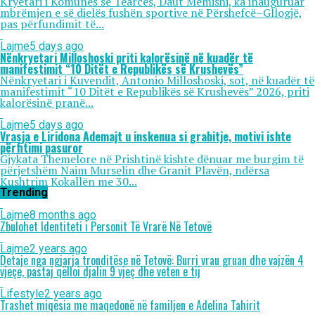
Kryetari i Komunës së Tearcës, Daut Memishi, ka inauguruar
mbrëmjen e së dielës fushën sportive në Përshefcë–Gllogjë,
pas përfundimit të...
Lajme
5 days ago
Nënkryetari Milloshoski priti kalorësinë në kuadër të
manifestimit “10 Ditët e Republikës së Krushevës”
Nënkryetari i Kuvendit, Antonio Milloshoski, sot, në kuadër të
manifestimit “10 Ditët e Republikës së Krushevës” 2026, priti
kalorësinë pranë...
Lajme
5 days ago
Vrasja e Liridona Ademajt u inskenua si grabitje, motivi ishte
përfitimi pasuror
Gjykata Themelore në Prishtinë kishte dënuar me burgim të
përjetshëm Naim Murselin dhe Granit Plavën, ndërsa
Kushtrim Kokallën me 30...
Trending
Lajme
8 months ago
Zbulohet Identiteti i Personit Të Vrarë Në Tetovë
Lajme
2 years ago
Detaje nga ngjarja tronditëse në Tetovë: Burri vrau gruan dhe vajzën 4
vjeçe, pastaj qëlloi djalin 9 vjeç dhe veten e tij
Lifestyle
2 years ago
Trashet miqësia me maqedonë në familjen e Adelina Tahirit