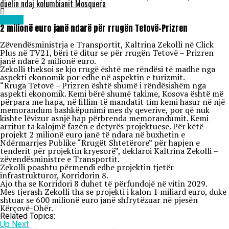
duelin ndaj kolumbianit Mosquera
Lajme
2 milionë euro janë ndarë për rrugën Tetovë-Prizren
Zëvendësministrja e Transportit, Kaltrina Zekolli në Click
Plus në TV21, bëri të ditur se për rrugën Tetovë – Prizren
janë ndarë 2 milionë euro.
Zekolli theksoi se kjo rrugë është me rëndësi të madhe nga
aspekti ekonomik por edhe në aspektin e turizmit.
“Rruga Tetovë – Prizren është shumë i rëndësishëm nga
aspekti ekonomik. Kemi bërë shumë takime, Kosova është më
përpara me hapa, në fillim të mandatit tim kemi hasur në një
memorandum bashkëpunimi mes dy qeverive, por që nuk
kishte lëvizur asnjë hap përbrenda memorandumit. Kemi
arritur ta kalojmë fazën e detyrës projektuese. Për këtë
projekt 2 milionë euro janë të ndara në buxhetin e
Ndërmarrjes Publike “Rrugët Shtetërore” për hapjen e
tenderit për projektin kryesorë”, deklaroi Kaltrina Zekolli –
zëvendësministre e Transportit.
Zekolli poashtu përmendi edhe projektin tjetër
infrastrukturor, Korridorin 8.
Ajo tha se Korridori 8 duhet të përfundojë në vitin 2029.
Mes tjerash Zekolli tha se projekti i kalon 1 miliard euro, duke
shtuar se 600 milionë euro janë shfrytëzuar në pjesën
Kërçovë-Ohër.
Related Topics:
Up Next