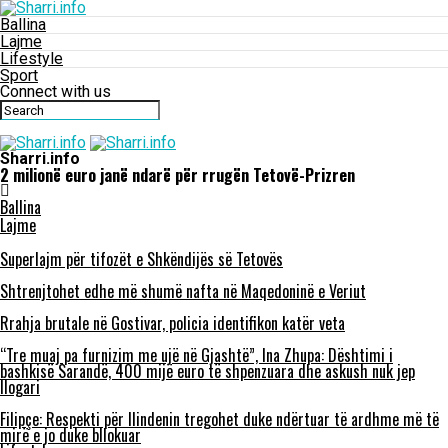
Ballina
Lajme
Lifestyle
Sport
Connect with us
Sharri.info
2 milionë euro janë ndarë për rrugën Tetovë-Prizren
Ballina
Lajme
Superlajm për tifozët e Shkëndijës së Tetovës
Shtrenjtohet edhe më shumë nafta në Maqedoninë e Veriut
Rrahja brutale në Gostivar, policia identifikon katër veta
“Tre muaj pa furnizim me ujë në Gjashtë”, Ina Zhupa: Dështimi i
bashkisë Sarandë, 400 mijë euro të shpenzuara dhe askush nuk jep
llogari
Filipçe: Respekti për Ilindenin tregohet duke ndërtuar të ardhme më të
mirë e jo duke bllokuar