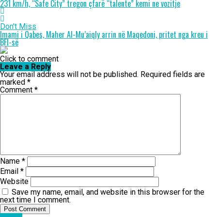
231 km/h, “Safe City” tregon çfarë “talente” kemi ne vozitje
Don't Miss
Imami i Qabes, Maher Al-Mu’aiqly arrin në Maqedoni, pritet nga kreu i
BFI-së
Click to comment
Leave a Reply
Your email address will not be published.
Required fields are
marked
*
Comment
*
Name
*
Email
*
Website
Save my name, email, and website in this browser for the
next time I comment.