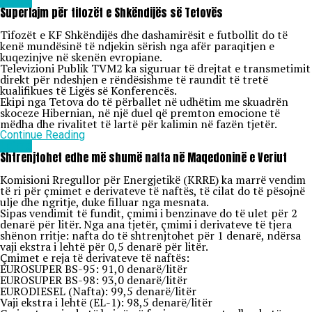
Lajme
Superlajm për tifozët e Shkëndijës së Tetovës
Tifozët e KF Shkëndijës dhe dashamirësit e futbollit do të
kenë mundësinë të ndjekin sërish nga afër paraqitjen e
kuqezinjve në skenën evropiane.
Televizioni Publik TVM2 ka siguruar të drejtat e transmetimit
direkt për ndeshjen e rëndësishme të raundit të tretë
kualifikues të Ligës së Konferencës.
Ekipi nga Tetova do të përballet në udhëtim me skuadrën
skoceze Hibernian, në një duel që premton emocione të
mëdha dhe rivalitet të lartë për kalimin në fazën tjetër.
Continue Reading
Lajme
Shtrenjtohet edhe më shumë nafta në Maqedoninë e Veriut
Komisioni Rregullor për Energjetikë (KRRE) ka marrë vendim
të ri për çmimet e derivateve të naftës, të cilat do të pësojnë
ulje dhe ngritje, duke filluar nga mesnata.
Sipas vendimit të fundit, çmimi i benzinave do të ulet për 2
denarë për litër. Nga ana tjetër, çmimi i derivateve të tjera
shënon rritje: nafta do të shtrenjtohet për 1 denarë, ndërsa
vaji ekstra i lehtë për 0,5 denarë për litër.
Çmimet e reja të derivateve të naftës:
EUROSUPER BS-95: 91,0 denarë/litër
EUROSUPER BS-98: 93,0 denarë/litër
EURODIESEL (Nafta): 99,5 denarë/litër
Vaji ekstra i lehtë (EL-1): 98,5 denarë/litër