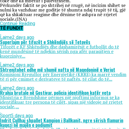
tokë dhe ka mbetur i palëvizshëm.
Përkundër faktit se po shtrihej në rrugë, në incizim shihet se
sulmi ka vazhduar me goditje të shumta ndaj trupit të tij, gjë
që ka shkaktuar reagime dhe dënime të ashpra në rrjetet
sociale.(INA)
Continue Reading
TË FUNDIT
Lajme
2 days ago
Superlajm për tifozët e Shkëndijës së Tetovës
Tifozët e KF Shkëndijës dhe dashamirësit e futbollit do të
kenë mundësinë të ndjekin sërish nga afër paraqitjen e
kuqezinjve...
Lajme
2 days ago
Shtrenjtohet edhe më shumë nafta në Maqedoninë e Veriut
Komisioni Rregullor për Energjetikë (KRRE) ka marrë vendim
të ri për çmimet e derivateve të naftës, të cilat do të...
Lajme
2 days ago
Rrahja brutale në Gostivar, policia identifikon katër veta
Ministria e Brendshme përmes një njoftimi informoi se ka
identifikuar tre persona të cilët, sipas një videoje në rrjetet
sociale,...
Sport
5 days ago
Indrit Çullhaj shpallet Kampion i Ballkanit, ngre sërish flamurin
kuqezi në majën e podiumit