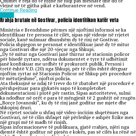
Çmimet e reja do të hyjnë në fuqi pas mesnate dhe do të
vlejnë në të gjitha pikat e karburanteve në vend.
Continue Reading
Lajme
Rrahja brutale në Gostivar, policia identifikon katër veta
Ministria e Brendshme përmes një njoftimi informoi se ka
identifikuar tre persona të cilët, sipas një videoje në rrjetet
sociale, kanë sulmuar dhunshëm dy të rinj në Gostivar.
Policia shpjegon se personat e identifikuar janë dy të mitur
nga Gostivari dhe një 20-vjeçar nga Shkupi.
„Dy të mitur nga Gostivari janë thirrur në stacionin policor
për bisedë zyrtare, ndërsa dokumentet e tyre të udhëtimit
janë konfiskuar me urdhër të prokurorit publik. Personi i
tretë është V.D. (20) nga Shkupi, për të cilin është dërguar
njoftim zyrtar në Stacionin Policor në Shkup për procedurë
të mëtutjeshme“, njoftoi policia.
Ata theksojnë se ndaj të treve do të zbatohet një procedurë e
përshpejtuar para gjykatës sapo të kompletohet
dokumentacioni i plotë për rastin. Sipas autoriteteve, sulmi
ka ndodhur në orët e para të mëngjesit të 2 gushtit në rrugën
„Borçe Jovanoski“, ku dy të rinj janë goditur me mjete dhe
shkopinj druri.
Në rrjetet sociale u shfaq një video-incizim shqetësues nga
Gostivari, në të cilin shfaqet një përleshje e ashpër fizike mes
një grupi më të madh të rinjsh.
Sipas informacioneve të publikuara, gjatë rrahjes, njëri nga
djemtë është goditur në pjesën e kokës, pas së cilës ka rënë në