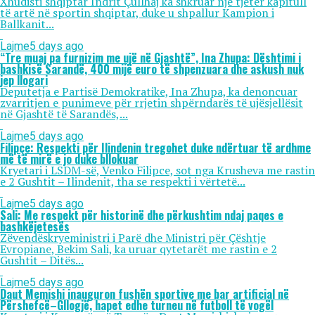
Xhudisti shqiptar Indrit Çullhaj ka shkruar një tjetër kapitull
të artë në sportin shqiptar, duke u shpallur Kampion i
Ballkanit...
Lajme
5 days ago
“Tre muaj pa furnizim me ujë në Gjashtë”, Ina Zhupa: Dështimi i
bashkisë Sarandë, 400 mijë euro të shpenzuara dhe askush nuk
jep llogari
Deputetja e Partisë Demokratike, Ina Zhupa, ka denoncuar
zvarritjen e punimeve për rrjetin shpërndarës të ujësjellësit
në Gjashtë të Sarandës,...
Lajme
5 days ago
Filipçe: Respekti për Ilindenin tregohet duke ndërtuar të ardhme
më të mirë e jo duke bllokuar
Kryetari i LSDM-së, Venko Filipce, sot nga Krusheva me rastin
e 2 Gushtit – Ilindenit, tha se respekti i vërtetë...
Lajme
5 days ago
Sali: Me respekt për historinë dhe përkushtim ndaj paqes e
bashkëjetesës
Zëvendëskryeministri i Parë dhe Ministri për Çështje
Evropiane, Bekim Sali, ka uruar qytetarët me rastin e 2
Gushtit – Ditës...
Lajme
5 days ago
Daut Memishi inauguron fushën sportive me bar artificial në
Përshefcë–Gllogjë, hapet edhe turneu në futboll të vogël