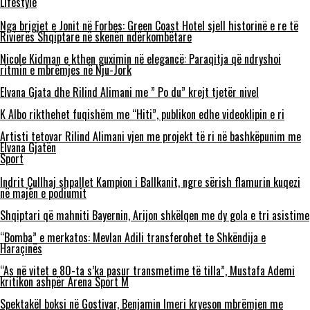
Lifestyle
Nga brigjet e Jonit në Forbes: Green Coast Hotel sjell historinë e re të
Rivierës Shqiptare në skenën ndërkombëtare
Nicole Kidman e kthen guximin në elegancë: Paraqitja që ndryshoi
ritmin e mbrëmjes në Nju-Jork
Elvana Gjata dhe Rilind Alimani me ” Po du” krejt tjetër nivel
K Albo rikthehet fuqishëm me “Hiti”, publikon edhe videoklipin e ri
Artisti tetovar Rilind Alimani vjen me projekt të ri në bashkëpunim me
Elvana Gjatën
Sport
Indrit Çullhaj shpallet Kampion i Ballkanit, ngre sërish flamurin kuqezi
në majën e podiumit
Shqiptari që mahniti Bayernin, Arijon shkëlqen me dy gola e tri asistime
“Bomba” e merkatos: Mevlan Adili transferohet te Shkëndija e
Haraçinës
“As në vitet e 80-ta s’ka pasur transmetime të tilla”, Mustafa Ademi
kritikon ashpër Arena Sport M
Spektakël boksi në Gostivar, Benjamin Imeri kryeson mbrëmjen me