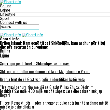
Ballina
Lajme
Lifestyle
Sport
Connect with us
Sharri.info
Drilon Islami: Kam qenë tifoz i Shkëndijës, kam ardhur për tituj
dhe për aventurën europiane
Ballina
Lajme
Superlajm për tifozët e Shkëndijës së Tetovës
Shtrenjtohet edhe më shumë nafta në Maqedoninë e Veriut
Rrahja brutale në Gostivar, policia identifikon katër veta
“Tre muaj pa furnizim me ujë në Gjashtë”, Ina Zhupa: Dështimi i
bashkisë Sarandë, 400 mijë euro të shpenzuara dhe askush nuk jep
llogari
Filipçe: Respekti për Ilindenin tregohet duke ndërtuar të ardhme më të
mirë e jo duke bllokuar