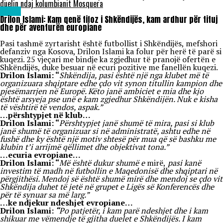
duelin ndaj kolumbianit Mosquera
Sport
Drilon Islami: Kam qenë tifoz i Shkëndijës, kam ardhur për tituj
dhe për aventurën europiane
Pasi tashmë zyrtarisht është futbollist i Shkëndijës, mefshori
defanziv nga Kosova, Drilon Islami ka folur për herë të parë si
kuqezi. 25 vjeçari me bindje ka zgjedhur të pranojë ofertën e
Shkëndijës, duke besuar në ecuri pozitive me fanellën kuqezi.
Drilon Islami: “
Shkëndija, pasi është një nga klubet më të
organizuara shqiptare edhe çdo vit synon titullin kampion dhe
pjesëmarrjen në Europë. Këto janë ambiciet e mia dhe kjo
është arsyeja pse unë e kam zgjedhur Shkëndijën. Nuk e kisha
të vështirë të vendos, aspak.”
…përshtypjet në klub…
Drilon Islami: “
Përshtypjet janë shumë të mira, pasi si klub
janë shumë të organizuar si në administratë, ashtu edhe në
fushë dhe ky është një motiv shtesë për mua që së bashku me
klubin t’i arrijmë qëllimet dhe objektivat tona.”
…ecuria evropiane…
Drilon Islami: “
Më është dukur shumë e
mirë,
pasi kanë
investim të madh në futbollin e Maqedonisë dhe shqiptari në
përgjithësi. Mendoj së është shumë mirë dhe mendoj se çdo vit
Shkëndija duhet të jetë në grupet e Ligës së Konferencës dhe
për të synuar sa më larg.”
…ke ndjekur ndeshjet evropiane…
Drilon Islami:
“
Po patjetër, i kam parë ndeshjet dhe i kam
shikuar me vëmendje të gjitha duelet e Shkëndijës. I kam