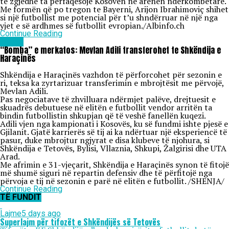
të zgjedhë ta përfaqësojë Kosovën në arenën ndërkombëtare.
Me formën që po tregon te Bayerni, Arijon Ibrahimoviç shihet
si një futbollist me potencial për t’u shndërruar në një nga
yjet e së ardhmes së futbollit evropian./Albinfo.ch
Continue Reading
Lajme
“Bomba” e merkatos: Mevlan Adili transferohet te Shkëndija e
Haraçinës
Shkëndija e Haraçinës vazhdon të përforcohet për sezonin e
ri, teksa ka zyrtarizuar transferimin e mbrojtësit me përvojë,
Mevlan Adili.
Pas negociatave të zhvilluara ndërmjet palëve, drejtuesit e
skuadrës debutuese në elitën e futbollit vendor arritën ta
bindin futbollistin shkupjan që të veshë fanellën kuqezi.
Adili vjen nga kampionati i Kosovës, ku së fundmi ishte pjesë e
Gjilanit. Gjatë karrierës së tij ai ka ndërtuar një eksperiencë të
pasur, duke mbrojtur ngjyrat e disa klubeve të njohura, si
Shkëndija e Tetovës, Bylisi, Vllaznia, Shkupi, Žalgirisi dhe UTA
Arad.
Me afrimin e 31-vjeçarit, Shkëndija e Haraçinës synon të fitojë
më shumë siguri në repartin defensiv dhe të përfitojë nga
përvoja e tij në sezonin e parë në elitën e futbollit. /SHENJA/
Continue Reading
TË FUNDIT
Lajme
5 days ago
Superlajm për tifozët e Shkëndijës së Tetovës