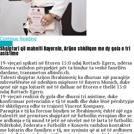
Continue Reading
Sport
Shqiptari që mahniti Bayernin, Arijon shkëlqen me dy gola e tri
asistime
19-vjeçari spikati në fitoren 15:0 ndaj Rottach-Egern, ndërsa
Kosova vazhdon përpjekjet për ta bindur ta veshë fanellën
dardane, transmeton albinfo.ch.
Talenti shqiptar Arijon Ibrahimoviç ka dhuruar një paraqitje
mbresëlënëse në ndeshjen miqësore të Bayern Munich, duke
qenë një nga lojtarët më të dalluar në fitoren e thellë 15:0
ndaj Rottach-Egern.
19-vjeçari realizoi dy gola dhe dhuroi tri asistime, duke
konfirmuar potencialin e tij të madh dhe duke lënë përshtypje
të shkëlqyera edhe te trajneri Vincent Kompany.
Paraqitja e tij ka forcuar bindjen se Ibrahimoviç është një nga
talentët më premtues shqiptarë në futbollin evropian dhe se
e ardhmja e tij mund të jetë në nivelet më të larta të futbollit.
Ndërkohë, Federata e Futbollit e Kosovës vazhdon kontaktet
me lojtarin dhe familjen e tij, me synimin që ai në të ardhmen