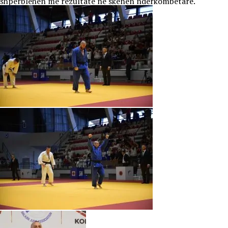
shpërblehen me rezultate në skenën ndërkombëtare.