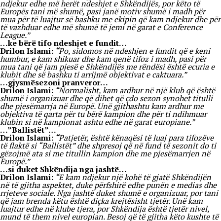
ndjekur edhe më herët ndeshjet e Shkëndijës, por këto të
Europës tani më shumë, pasi janë motiv shumë i madh për
mua për të luajtur së bashku me ekipin që kam ndjekur dhe për
të vazhduar edhe më shumë të jemi në garat e Conference
League.”
…ke bërë tifo ndeshjet e fundit…
Drilon Islami:
“
Po, sidomos në ndeshjen e fundit që e keni
humbur, e kam shikuar dhe kam qenë tifoz i madh, pasi për
mua tani që jam pjesë e Shkëndijës me rëndësi është ecuria e
klubit dhe së bashku ti arrijmë objektivat e caktuara.”
…gjysmësezoni pranveror…
Drilon Islami:
“
Normalisht, kam ardhur në një klub që është
shumë i organizuar dhe që dihet që çdo sezon synohet titulli
dhe pjesëmarrja në Europë. Unë gjithashtu kam ardhur me
objektiva të qarta për tu bërë kampion dhe për ti ndihmuar
klubin si në kampionat ashtu edhe në garat europiane.”
…”Ballistët”…
Drilon Islami:
“
Patjetër, është kënaqësi të luaj para tifozëve
të flaktë si “Ballistët” dhe shpresoj që në fund të sezonit do ti
gëzojmë ata si me titullin kampion dhe me pjesëmarrjen në
Europë.”
…si duket Shkëndija nga jashtë…
Drilon Islami:
“
E kam ndjekur një kohë të gjatë Shkëndijën
në të gjitha aspektet, duke përfshirë edhe punën e medias dhe
rrjeteve sociale. Nga jashtë duket shumë e organizuar, por tani
që jam brenda këtu është diçka krejtësisht tjetër. Unë kam
luajtur edhe në klube tjera, por Shkëndija është tjetër nivel,
mund të them nivel europian. Besoj që të gjitha këto kushte të