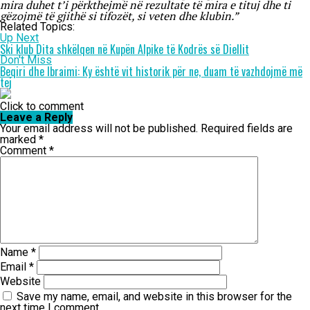
mira duhet t’i përkthejmë në rezultate të mira e tituj dhe ti
gëzojmë të gjithë si tifozët, si veten dhe klubin.”
Related Topics:
Up Next
Ski klub Dita shkëlqen në Kupën Alpike të Kodrës së Diellit
Don't Miss
Beqiri dhe Ibraimi: Ky është vit historik për ne, duam të vazhdojmë më
tej
Click to comment
Leave a Reply
Your email address will not be published.
Required fields are
marked
*
Comment
*
Name
*
Email
*
Website
Save my name, email, and website in this browser for the
next time I comment.