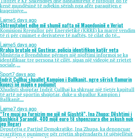
Tifozët e KF Shkëndijës dhe dashamirësit e futbollit do të
kenë mundësinë të ndjekin sërish nga afër paraqitjen e
kuqezinjve...
Lajme
5 days ago
Shtrenjtohet edhe më shumë nafta në Maqedoninë e Veriut
Komisioni Rregullor për Energjetikë (KRRE) ka marrë vendim
të ri për çmimet e derivateve të naftës, të cilat do të...
Lajme
5 days ago
Rrahja brutale në Gostivar, policia identifikon katër veta
Ministria e Brendshme përmes një njoftimi informoi se ka
identifikuar tre persona të cilët, sipas një videoje në rrjetet
sociale,...
Sport
7 days ago
Indrit Çullhaj shpallet Kampion i Ballkanit, ngre sërish flamurin
kuqezi në majën e podiumit
Xhudisti shqiptar Indrit Çullhaj ka shkruar një tjetër kapitull
të artë në sportin shqiptar, duke u shpallur Kampion i
Ballkanit...
Lajme
7 days ago
“Tre muaj pa furnizim me ujë në Gjashtë”, Ina Zhupa: Dështimi i
bashkisë Sarandë, 400 mijë euro të shpenzuara dhe askush nuk
jep llogari
Deputetja e Partisë Demokratike, Ina Zhupa, ka denoncuar
zvarritjen e punimeve për rrjetin shpërndarës të ujësjellësit