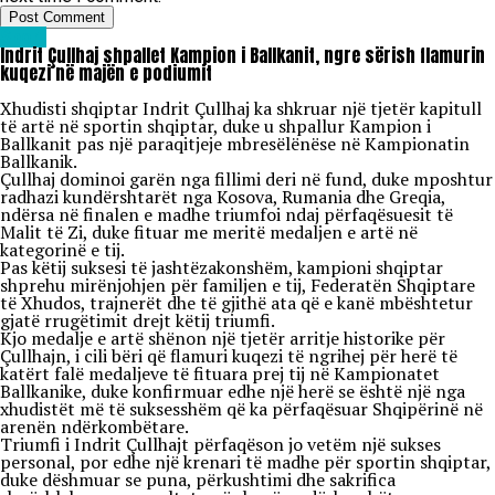
Sport
Indrit Çullhaj shpallet Kampion i Ballkanit, ngre sërish flamurin
kuqezi në majën e podiumit
Xhudisti shqiptar Indrit Çullhaj ka shkruar një tjetër kapitull
të artë në sportin shqiptar, duke u shpallur Kampion i
Ballkanit pas një paraqitjeje mbresëlënëse në Kampionatin
Ballkanik.
Çullhaj dominoi garën nga fillimi deri në fund, duke mposhtur
radhazi kundërshtarët nga Kosova, Rumania dhe Greqia,
ndërsa në finalen e madhe triumfoi ndaj përfaqësuesit të
Malit të Zi, duke fituar me meritë medaljen e artë në
kategorinë e tij.
Pas këtij suksesi të jashtëzakonshëm, kampioni shqiptar
shprehu mirënjohjen për familjen e tij, Federatën Shqiptare
të Xhudos, trajnerët dhe të gjithë ata që e kanë mbështetur
gjatë rrugëtimit drejt këtij triumfi.
Kjo medalje e artë shënon një tjetër arritje historike për
Çullhajn, i cili bëri që flamuri kuqezi të ngrihej për herë të
katërt falë medaljeve të fituara prej tij në Kampionatet
Ballkanike, duke konfirmuar edhe një herë se është një nga
xhudistët më të suksesshëm që ka përfaqësuar Shqipërinë në
arenën ndërkombëtare.
Triumfi i Indrit Çullhajt përfaqëson jo vetëm një sukses
personal, por edhe një krenari të madhe për sportin shqiptar,
duke dëshmuar se puna, përkushtimi dhe sakrifica