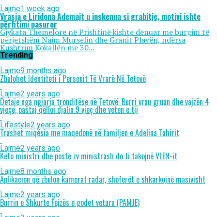
Lajme
1 week ago
Vrasja e Liridona Ademajt u inskenua si grabitje, motivi ishte
përfitimi pasuror
Gjykata Themelore në Prishtinë kishte dënuar me burgim të
përjetshëm Naim Murselin dhe Granit Plavën, ndërsa
Kushtrim Kokallën me 30...
Trending
Lajme
9 months ago
Zbulohet Identiteti i Personit Të Vrarë Në Tetovë
Lajme
2 years ago
Detaje nga ngjarja tronditëse në Tetovë: Burri vrau gruan dhe vajzën 4
vjeçe, pastaj qëlloi djalin 9 vjeç dhe veten e tij
Lifestyle
2 years ago
Trashet miqësia me maqedonë në familjen e Adelina Tahirit
Lajme
2 years ago
Këto ministri dhe poste zv ministrash do ti takojnë VLEN-it
Lajme
8 months ago
Aplikacion që zbulon kamerat radar, shoferët e shkarkojnë masivisht
Lajme
2 years ago
Burrin e Shkurte Fejzës e godet vetura (PAMJE)