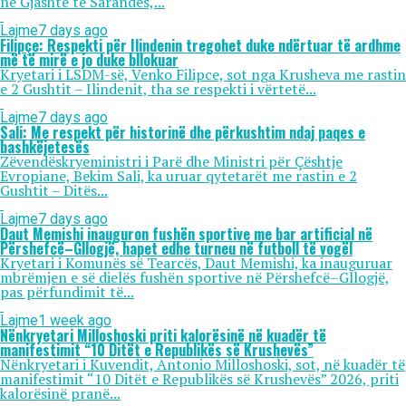
në Gjashtë të Sarandës,...
Lajme
7 days ago
Filipçe: Respekti për Ilindenin tregohet duke ndërtuar të ardhme
më të mirë e jo duke bllokuar
Kryetari i LSDM-së, Venko Filipce, sot nga Krusheva me rastin
e 2 Gushtit – Ilindenit, tha se respekti i vërtetë...
Lajme
7 days ago
Sali: Me respekt për historinë dhe përkushtim ndaj paqes e
bashkëjetesës
Zëvendëskryeministri i Parë dhe Ministri për Çështje
Evropiane, Bekim Sali, ka uruar qytetarët me rastin e 2
Gushtit – Ditës...
Lajme
7 days ago
Daut Memishi inauguron fushën sportive me bar artificial në
Përshefcë–Gllogjë, hapet edhe turneu në futboll të vogël
Kryetari i Komunës së Tearcës, Daut Memishi, ka inauguruar
mbrëmjen e së dielës fushën sportive në Përshefcë–Gllogjë,
pas përfundimit të...
Lajme
1 week ago
Nënkryetari Milloshoski priti kalorësinë në kuadër të
manifestimit “10 Ditët e Republikës së Krushevës”
Nënkryetari i Kuvendit, Antonio Milloshoski, sot, në kuadër të
manifestimit “10 Ditët e Republikës së Krushevës” 2026, priti
kalorësinë pranë...