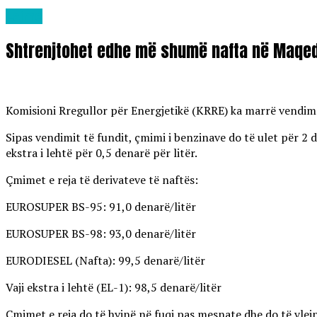
Lajme
Shtrenjtohet edhe më shumë nafta në Maqed
Komisioni Rregullor për Energjetikë (KRRE) ka marrë vendim të
Sipas vendimit të fundit, çmimi i benzinave do të ulet për 2 d
ekstra i lehtë për 0,5 denarë për litër.
Çmimet e reja të derivateve të naftës:
EUROSUPER BS-95: 91,0 denarë/litër
EUROSUPER BS-98: 93,0 denarë/litër
EURODIESEL (Nafta): 99,5 denarë/litër
Vaji ekstra i lehtë (EL-1): 98,5 denarë/litër
Çmimet e reja do të hyjnë në fuqi pas mesnate dhe do të vlejn