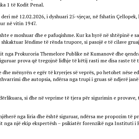
ika 1 të Kodit Penal.
1 deri më 12.02.2026, i dyshuari 25-vjeçar, në fshatin Çello
dur në vitin 1947.
hte e moshuar dhe e pafuqishme. Kur ka hyrë në shtëpinë e saj, 
ka shkaktuar lëndime të rënda trupore, si pasojë e të cilave grua
ndit nga Prokuroria Themelore Publike në Kumanovë dhe qendra
iguruar prova që tregojnë lidhje të këtij rasti me disa raste t
dhe mënyrën e egër të kryerjes së veprës, po hetohet nëse edhe 
zhvarrimi dhe autopsia, ndërsa nga trupi i gruas së ndjerë j
ërlikuara, si dhe në veprime të tjera për sigurimin e provav
enjëherë nga liria dhe është siguruar, ndërsa me propozim të p
t nga një ekip ekspertësh – psikiatër forenzikë nga Instituti i 