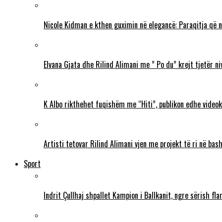
Nicole Kidman e kthen guximin në elegancë: Paraqitja që 
Elvana Gjata dhe Rilind Alimani me ” Po du” krejt tjetër ni
K Albo rikthehet fuqishëm me “Hiti”, publikon edhe videokl
Artisti tetovar Rilind Alimani vjen me projekt të ri në ba
Sport
Indrit Çullhaj shpallet Kampion i Ballkanit, ngre sërish f