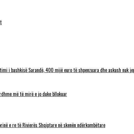
t
timi i bashkisë Sarandë, 400 mijë euro të shpenzuara dhe askush nuk jep
 ardhme më të mirë e jo duke bllokuar
torinë e re të Rivierës Shqiptare në skenën ndërkombëtare