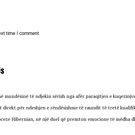
ext time I comment.
ës
enë mundësinë të ndjekin sërish nga afër paraqitjen e kuqezinj
 direkt për ndeshjen e rëndësishme të raundit të tretë kualifi
eze Hibernian, në një duel që premton emocione të mëdha dhe r