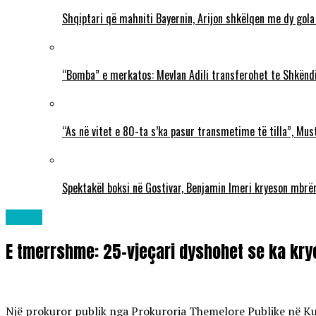
Shqiptari që mahniti Bayernin, Arijon shkëlqen me dy gola
“Bomba” e merkatos: Mevlan Adili transferohet te Shkëndi
“As në vitet e 80-ta s’ka pasur transmetime të tilla”, Mu
Spektakël boksi në Gostivar, Benjamin Imeri kryeson mbr
Lajme
E tmerrshme: 25-vjeçari dyshohet se ka kry
Një prokuror publik nga Prokuroria Themelore Publike në Kum