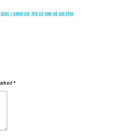
uimi i qeverisë, më së voni në qershor
marked
*