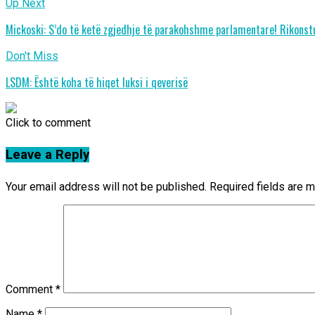
Up Next
Mickoski: S’do të ketë zgjedhje të parakohshme parlamentare! Rikonstr
Don't Miss
LSDM: Është koha të hiqet luksi i qeverisë
Click to comment
Leave a Reply
Your email address will not be published.
Required fields are 
Comment
*
Name
*