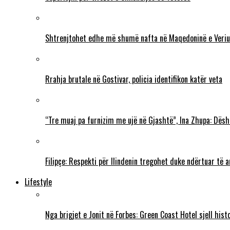
Shtrenjtohet edhe më shumë nafta në Maqedoninë e Veriu
Rrahja brutale në Gostivar, policia identifikon katër veta
“Tre muaj pa furnizim me ujë në Gjashtë”, Ina Zhupa: Dësh
Filipçe: Respekti për Ilindenin tregohet duke ndërtuar të
Lifestyle
Nga brigjet e Jonit në Forbes: Green Coast Hotel sjell his