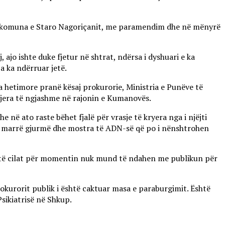
pek, komuna e Staro Nagoriçanit, me paramendim dhe në mënyrë
ajo ishte duke fjetur në shtrat, ndërsa i dyshuari e ka
ja ka ndërruar jetë.
 hetimore pranë kësaj prokurorie, Ministria e Punëve të
ë tjera të ngjashme në rajonin e Kumanovës.
në ato raste bëhet fjalë për vrasje të kryera nga i njëjti
anë marrë gjurmë dhe mostra të ADN-së që po i nënshtrohen
e, të cilat për momentin nuk mund të ndahen me publikun për
rokurorit publik i është caktuar masa e paraburgimit. Është
Psikiatrisë në Shkup.