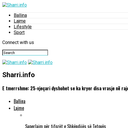
Ballina
Lajme
Lifestyle
Sport
Connect with us
Sharri.info
E tmerrshme: 25-vjeçari dyshohet se ka kryer disa vrasje në ra
Ballina
Lajme
Superlajm për tifozët e Shkëndijës së Tetovës