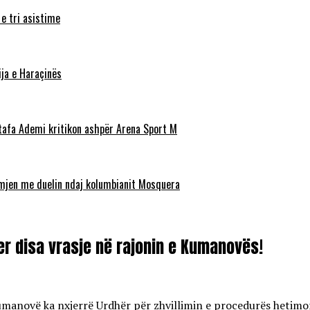
 e tri asistime
ja e Haraçinës
stafa Ademi kritikon ashpër Arena Sport M
ëmjen me duelin ndaj kolumbianit Mosquera
er disa vrasje në rajonin e Kumanovës!
anovë ka nxjerrë Urdhër për zhvillimin e procedurës hetimore 