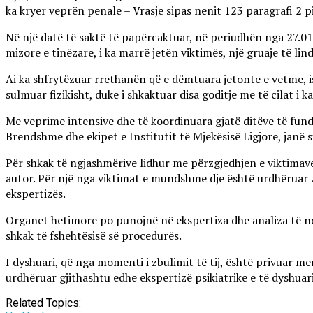
ka kryer veprën penale – Vrasje sipas nenit 123 paragrafi 2 p
Në një datë të saktë të papërcaktuar, në periudhën nga 27.0
mizore e tinëzare, i ka marrë jetën viktimës, një gruaje të lin
Ai ka shfrytëzuar rrethanën që e dëmtuara jetonte e vetme, is
sulmuar fizikisht, duke i shkaktuar disa goditje me të cilat i 
Me veprime intensive dhe të koordinuara gjatë ditëve të fu
Brendshme dhe ekipet e Institutit të Mjekësisë Ligjore, janë s
Për shkak të ngjashmërive lidhur me përzgjedhjen e viktimave 
autor. Për një nga viktimat e mundshme dje është urdhëruar 
ekspertizës.
Organet hetimore po punojnë në ekspertiza dhe analiza të nd
shkak të fshehtësisë së procedurës.
I dyshuari, që nga momenti i zbulimit të tij, është privuar m
urdhëruar gjithashtu edhe ekspertizë psikiatrike e të dyshuari
Related Topics: