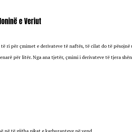
oninë e Veriut
 ri për çmimet e derivateve të naftës, të cilat do të pësojnë u
enarë për litër. Nga ana tjetër, çmimi i derivateve të tjera shën
ë në të gjitha pikat e karburanteve në vend.