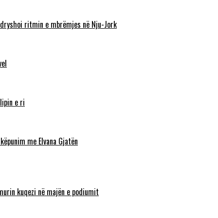
ndryshoi ritmin e mbrëmjes në Nju-Jork
vel
ipin e ri
shkëpunim me Elvana Gjatën
lamurin kuqezi në majën e podiumit