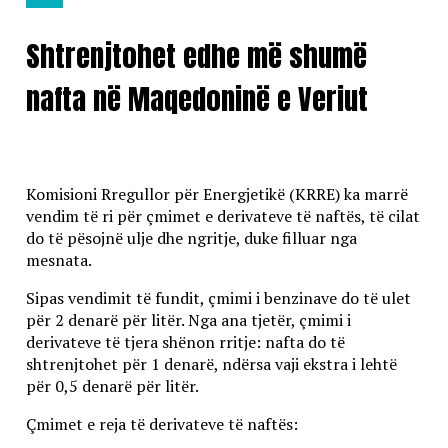
Lajme
Shtrenjtohet edhe më shumë
nafta në Maqedoninë e Veriut
Komisioni Rregullor për Energjetikë (KRRE) ka marrë
vendim të ri për çmimet e derivateve të naftës, të cilat
do të pësojnë ulje dhe ngritje, duke filluar nga
mesnata.
Sipas vendimit të fundit, çmimi i benzinave do të ulet
për 2 denarë për litër. Nga ana tjetër, çmimi i
derivateve të tjera shënon rritje: nafta do të
shtrenjtohet për 1 denarë, ndërsa vaji ekstra i lehtë
për 0,5 denarë për litër.
Çmimet e reja të derivateve të naftës: