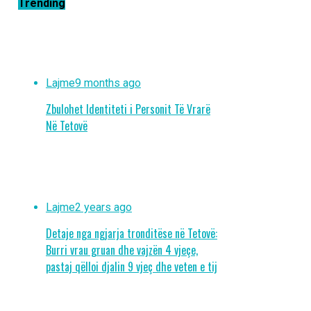
Trending
Lajme
9 months ago
Zbulohet Identiteti i Personit Të Vrarë
Në Tetovë
Lajme
2 years ago
Detaje nga ngjarja tronditëse në Tetovë:
Burri vrau gruan dhe vajzën 4 vjeçe,
pastaj qëlloi djalin 9 vjeç dhe veten e tij