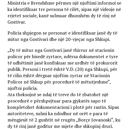
Ministria e Brendshme përmes një njoftimi informoi se
ka identifikuar tre persona të cilët, sipas një videoje në
rrjetet sociale, kanë sulmuar dhunshëm dy të rinj në
Gostivar.
Policia shpjegon se personat e identifikuar janë dy të
mitur nga Gostivari dhe një 20-vjeçar nga Shkupi.
„Dy të mitur nga Gostivari janë thirrur në stacionin
policor për bisedë zyrtare, ndërsa dokumentet e tyre
të udhëtimit janë konfiskuar me urdhër të prokurorit
publik. Personi i tretë është V.D. (20) nga Shkupi, për
të cilin është dërguar njoftim zyrtar në Stacionin
Policor në Shkup për procedurë të mëtutjeshme“,
njoftoi policia.
Ata theksojnë se ndaj të treve do të zbatohet një
procedurë e përshpejtuar para gjykatës sapo të
kompletohet dokumentacioni i plotë për rastin. Sipas
autoriteteve, sulmi ka ndodhur në orët e para të
mëngjesit të 2 gushtit në rrugën „Borçe Jovanoski“, ku
dy të rinj janë goditur me mjete dhe shkopinj druri.