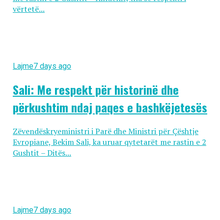
vërtetë...
Lajme
7 days ago
Sali: Me respekt për historinë dhe
përkushtim ndaj paqes e bashkëjetesës
Zëvendëskryeministri i Parë dhe Ministri për Çështje
Evropiane, Bekim Sali, ka uruar qytetarët me rastin e 2
Gushtit – Ditës...
Lajme
7 days ago