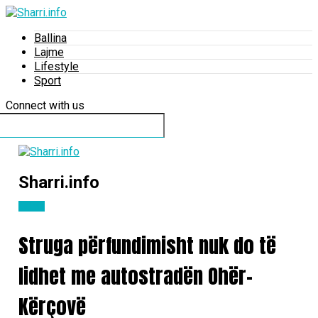
Ballina
Lajme
Lifestyle
Sport
Connect with us
Sharri.info
Lajme
Struga përfundimisht nuk do të
lidhet me autostradën Ohër-
Kërçovë