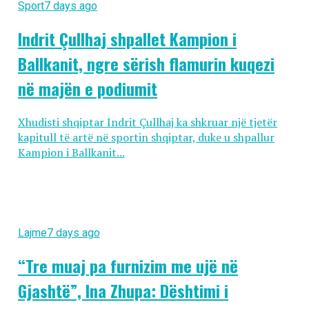
Sport
7 days ago
Indrit Çullhaj shpallet Kampion i
Ballkanit, ngre sërish flamurin kuqezi
në majën e podiumit
Xhudisti shqiptar Indrit Çullhaj ka shkruar një tjetër
kapitull të artë në sportin shqiptar, duke u shpallur
Kampion i Ballkanit...
Lajme
7 days ago
“Tre muaj pa furnizim me ujë në
Gjashtë”, Ina Zhupa: Dështimi i