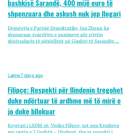
bashkisë Sarandë, 400 mijë euro të
shpenzuara dhe askush nuk jep llogari
Deputetja e Partisë Demokratike, Ina Zhupa, ka
denoncuar zvarritjen e punimeve për rrjetin
shpërndarës të ujësjellësit në Gjashtë të Sarandës,...
Lajme
7 days ago
Filipçe: Respekti për Ilindenin tregohet
duke ndërtuar të ardhme më të mirë e
jo duke bllokuar
Kryetari i LSDM-së, Venko Filipce, sot nga Krusheva
me rastin e 2 Gushtit – Ilindenit, tha se respekti i