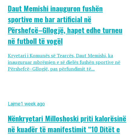
Daut Memishi inauguron fushën
sportive me bar artificial në
Përshefcë–Gllogjë, hapet edhe turneu
në futboll të vogël
Kryetari i Komunës së Tearcës, Daut Memishi, ka
inauguruar mbrëmjen e së dielës fushën sportive në
Përshefcë–Gllogjë, pas përfundimit të...
Lajme
1 week ago
Nënkryetari Milloshoski priti kalorësinë
në kuadër të manifestimit “10 Ditët e