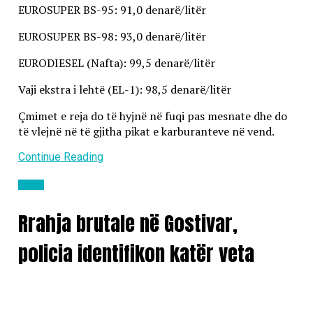
EUROSUPER BS-95: 91,0 denarë/litër
EUROSUPER BS-98: 93,0 denarë/litër
EURODIESEL (Nafta): 99,5 denarë/litër
Vaji ekstra i lehtë (EL-1): 98,5 denarë/litër
Çmimet e reja do të hyjnë në fuqi pas mesnate dhe do
të vlejnë në të gjitha pikat e karburanteve në vend.
Continue Reading
Lajme
Rrahja brutale në Gostivar,
policia identifikon katër veta