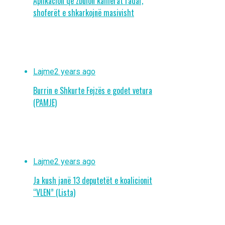
Aplikacion që zbulon kamerat radar,
shoferët e shkarkojnë masivisht
Lajme
2 years ago
Burrin e Shkurte Fejzës e godet vetura
(PAMJE)
Lajme
2 years ago
Ja kush janë 13 deputetët e koalicionit
“VLEN” (Lista)