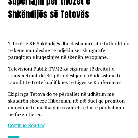
Superlajm për tifozët e
Shkëndijës së Tetovës
Tifozët e KF Shkëndijës dhe dashamirësit e futbollit do
të kenë mundësinë të ndjekin sërish nga afër
paraqitjen e kuqezinjve në skenën evropiane.
Televizioni Publik TVM2 ka siguruar të drejtat e
transmetimit direkt për ndeshjen e rëndësishme të
raundit të tretë kualifikues të Ligës së Konferencës.
Ekipi nga Tetova do të përballet në udhëtim me
skuadrën skoceze Hibernian, në një duel që premton
emocione të mëdha dhe rivalitet të lartë për kalimin
në fazën tjetër.
Continue Reading