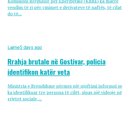
Komisioni Rregullor për Energjetikë (KRRE) ka marrë
vendim të ri për çmimet e derivateve të naftës, të cilat
do të...
Lajme
5 days ago
Rrahja brutale në Gostivar, policia
identifikon katër veta
Ministria e Brendshme përmes një njoftimi informoi se
ka identifikuar tre persona të cilët, sipas një videoje në
rrjetet sociale,...