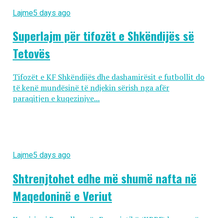
Lajme
5 days ago
Superlajm për tifozët e Shkëndijës së
Tetovës
Tifozët e KF Shkëndijës dhe dashamirësit e futbollit do
të kenë mundësinë të ndjekin sërish nga afër
paraqitjen e kuqezinjve...
Lajme
5 days ago
Shtrenjtohet edhe më shumë nafta në
Maqedoninë e Veriut