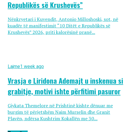
Republikës së Krushevës”
Nënkryetari i Kuvendit, Antonio Milloshoski, sot, në
kuadër të manifestimit “10 Ditët e Republikës së
Krushevës” 2026, priti kalorësinë pranë...
Lajme
1 week ago
Vrasja e Liridona Ademajt u inskenua si
grabitje, motivi ishte përfitimi pasuror
Gjykata Themelore në Prishtinë kishte dënuar me
burgim të përjetshëm Naim Murselin dhe Granit
Plavën, ndërsa Kushtrim Kokallën me 30...