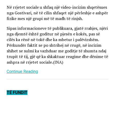
Në rrjetet sociale u shfaq një video-incizim shqetësues
nga Gostivari, në të cilin shfaqet një përleshje e ashpër
fizike mes një grupi më të madh të rinjsh.
Sipas informacioneve të publikuara, gjatë rrahjes, njëri
nga djemtë është goditur në pjesën e kokës, pas së
cilës ka rënë në tokë dhe ka mbetur i palëvizshëm.
Përkundër faktit se po shtrihej në rrugë, në incizim
shihet se sulmi ka vazhduar me goditje të shumta ndaj
trupit të tij, gjë që ka shkaktuar reagime dhe dënime të
ashpra në rrjetet sociale.(INA)
Continue Reading
TË FUNDIT