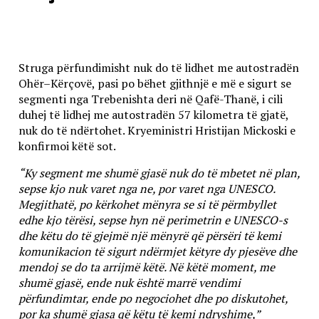
Struga përfundimisht nuk do të lidhet me autostradën
Ohër–Kërçovë, pasi po bëhet gjithnjë e më e sigurt se
segmenti nga Trebenishta deri në Qafë-Thanë, i cili
duhej të lidhej me autostradën 57 kilometra të gjatë,
nuk do të ndërtohet. Kryeministri Hristijan Mickoski e
konfirmoi këtë sot.
“Ky segment me shumë gjasë nuk do të mbetet në plan,
sepse kjo nuk varet nga ne, por varet nga UNESCO.
Megjithatë, po kërkohet mënyra se si të përmbyllet
edhe kjo tërësi, sepse hyn në perimetrin e UNESCO-s
dhe këtu do të gjejmë një mënyrë që përsëri të kemi
komunikacion të sigurt ndërmjet këtyre dy pjesëve dhe
mendoj se do ta arrijmë këtë. Në këtë moment, me
shumë gjasë, ende nuk është marrë vendimi
përfundimtar, ende po negociohet dhe po diskutohet,
por ka shumë gjasa që këtu të kemi ndryshime,”