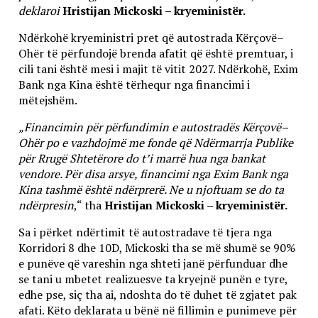
deklaroi
Hristijan Mickoski – kryeministër.
Ndërkohë kryeministri pret që autostrada Kërçovë–
Ohër të përfundojë brenda afatit që është premtuar, i
cili tani është mesi i majit të vitit 2027. Ndërkohë, Exim
Bank nga Kina është tërhequr nga financimi i
mëtejshëm.
„Financimin për përfundimin e autostradës Kërçovë–
Ohër po e vazhdojmë me fonde që Ndërmarrja Publike
për Rrugë Shtetërore do t’i marrë hua nga bankat
vendore. Për disa arsye, financimi nga Exim Bank nga
Kina tashmë është ndërprerë. Ne u njoftuam se do ta
ndërpresin
,“ tha
Hristijan Mickoski – kryeministër.
Sa i përket ndërtimit të autostradave të tjera nga
Korridori 8 dhe 10D, Mickoski tha se më shumë se 90%
e punëve që vareshin nga shteti janë përfunduar dhe
se tani u mbetet realizuesve ta kryejnë punën e tyre,
edhe pse, siç tha ai, ndoshta do të duhet të zgjatet pak
afati. Këto deklarata u bënë në fillimin e punimeve për