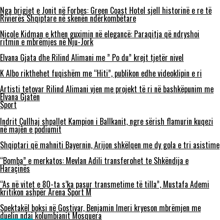
Nga brigjet e Jonit në Forbes: Green Coast Hotel sjell historinë e re të
Rivierës Shqiptare në skenën ndërkombëtare
Nicole Kidman e kthen guximin në elegancë: Paraqitja që ndryshoi
ritmin e mbrëmjes në Nju-Jork
Elvana Gjata dhe Rilind Alimani me ” Po du” krejt tjetër nivel
K Albo rikthehet fuqishëm me “Hiti”, publikon edhe videoklipin e ri
Artisti tetovar Rilind Alimani vjen me projekt të ri në bashkëpunim me
Elvana Gjatën
Sport
Indrit Çullhaj shpallet Kampion i Ballkanit, ngre sërish flamurin kuqezi
në majën e podiumit
Shqiptari që mahniti Bayernin, Arijon shkëlqen me dy gola e tri asistime
“Bomba” e merkatos: Mevlan Adili transferohet te Shkëndija e
Haraçinës
“As në vitet e 80-ta s’ka pasur transmetime të tilla”, Mustafa Ademi
kritikon ashpër Arena Sport M
Spektakël boksi në Gostivar, Benjamin Imeri kryeson mbrëmjen me
duelin ndaj kolumbianit Mosquera