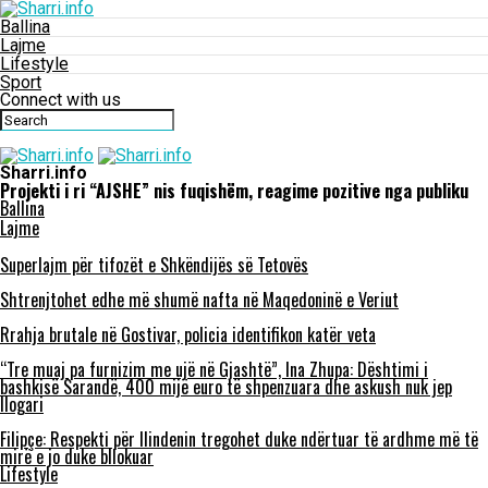
Ballina
Lajme
Lifestyle
Sport
Connect with us
Sharri.info
Projekti i ri “AJSHE” nis fuqishëm, reagime pozitive nga publiku
Ballina
Lajme
Superlajm për tifozët e Shkëndijës së Tetovës
Shtrenjtohet edhe më shumë nafta në Maqedoninë e Veriut
Rrahja brutale në Gostivar, policia identifikon katër veta
“Tre muaj pa furnizim me ujë në Gjashtë”, Ina Zhupa: Dështimi i
bashkisë Sarandë, 400 mijë euro të shpenzuara dhe askush nuk jep
llogari
Filipçe: Respekti për Ilindenin tregohet duke ndërtuar të ardhme më të
mirë e jo duke bllokuar
Lifestyle