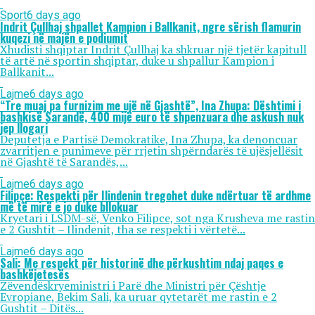
Sport
6 days ago
Indrit Çullhaj shpallet Kampion i Ballkanit, ngre sërish flamurin
kuqezi në majën e podiumit
Xhudisti shqiptar Indrit Çullhaj ka shkruar një tjetër kapitull
të artë në sportin shqiptar, duke u shpallur Kampion i
Ballkanit...
Lajme
6 days ago
“Tre muaj pa furnizim me ujë në Gjashtë”, Ina Zhupa: Dështimi i
bashkisë Sarandë, 400 mijë euro të shpenzuara dhe askush nuk
jep llogari
Deputetja e Partisë Demokratike, Ina Zhupa, ka denoncuar
zvarritjen e punimeve për rrjetin shpërndarës të ujësjellësit
në Gjashtë të Sarandës,...
Lajme
6 days ago
Filipçe: Respekti për Ilindenin tregohet duke ndërtuar të ardhme
më të mirë e jo duke bllokuar
Kryetari i LSDM-së, Venko Filipce, sot nga Krusheva me rastin
e 2 Gushtit – Ilindenit, tha se respekti i vërtetë...
Lajme
6 days ago
Sali: Me respekt për historinë dhe përkushtim ndaj paqes e
bashkëjetesës
Zëvendëskryeministri i Parë dhe Ministri për Çështje
Evropiane, Bekim Sali, ka uruar qytetarët me rastin e 2
Gushtit – Ditës...