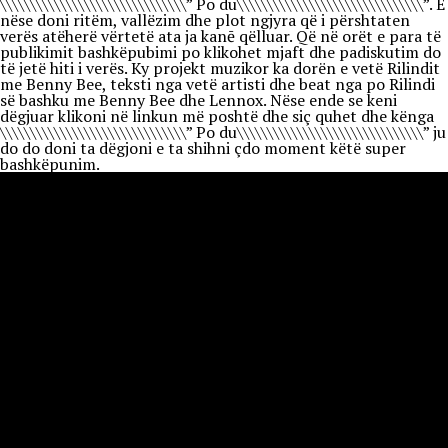
\\\\\\\\\\\\\\\\\\\\\\\\\\\\\\\” Po du\\\\\\\\\\\\\\\\\\\\\\\\\\\\\\\”. E
nëse doni ritëm, vallëzim dhe plot ngjyra që i përshtaten
verës atëherë vërtetë ata ja kanē qëlluar. Që në orët e para të
publikimit bashkëpubimi po klikohet mjaft dhe padiskutim do
të jetë hiti i verës. Ky projekt muzikor ka dorën e vetë Rilindit
me Benny Bee, teksti nga vetë artisti dhe beat nga po Rilindi
së bashku me Benny Bee dhe Lennox. Nëse ende se keni
dëgjuar klikoni në linkun më poshtë dhe siç quhet dhe kënga
\\\\\\\\\\\\\\\\\\\\\\\\\\\\\\\” Po du\\\\\\\\\\\\\\\\\\\\\\\\\\\\\\\” ju
do do doni ta dëgjoni e ta shihni çdo moment këtë super
bashkëpunim.