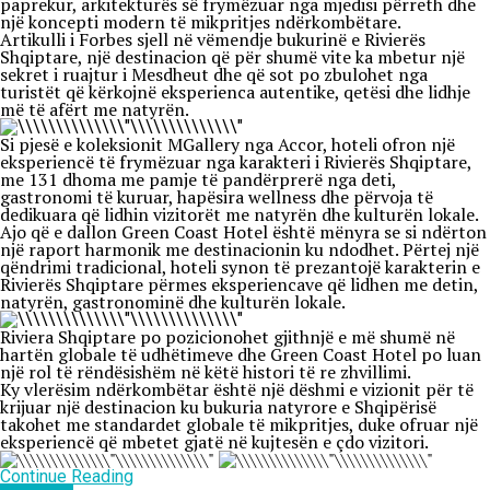
paprekur, arkitekturës së frymëzuar nga mjedisi përreth dhe
një koncepti modern të mikpritjes ndërkombëtare.
Artikulli i Forbes sjell në vëmendje bukurinë e Rivierës
Shqiptare, një destinacion që për shumë vite ka mbetur një
sekret i ruajtur i Mesdheut dhe që sot po zbulohet nga
turistët që kërkojnë eksperienca autentike, qetësi dhe lidhje
më të afërt me natyrën.
Si pjesë e koleksionit MGallery nga Accor, hoteli ofron një
eksperiencë të frymëzuar nga karakteri i Rivierës Shqiptare,
me 131 dhoma me pamje të pandërprerë nga deti,
gastronomi të kuruar, hapësira wellness dhe përvoja të
dedikuara që lidhin vizitorët me natyrën dhe kulturën lokale.
Ajo që e dallon Green Coast Hotel është mënyra se si ndërton
një raport harmonik me destinacionin ku ndodhet. Përtej një
qëndrimi tradicional, hoteli synon të prezantojë karakterin e
Rivierës Shqiptare përmes eksperiencave që lidhen me detin,
natyrën, gastronominë dhe kulturën lokale.
Riviera Shqiptare po pozicionohet gjithnjë e më shumë në
hartën globale të udhëtimeve dhe Green Coast Hotel po luan
një rol të rëndësishëm në këtë histori të re zhvillimi.
Ky vlerësim ndërkombëtar është një dëshmi e vizionit për të
krijuar një destinacion ku bukuria natyrore e Shqipërisë
takohet me standardet globale të mikpritjes, duke ofruar një
eksperiencë që mbetet gjatë në kujtesën e çdo vizitori.
Continue Reading