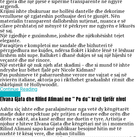
të gjera dhe një pjesë e sipërme transparente në ngjyrë
argjendi.
Krijimi ishte zbukuruar me hollësi dantelle dhe dekorime
vezulluese që zgjateshin pothuajse deri te gjunjët. Nën
materialin transparent dalloheshin sutjenat, nuanca e së
cilave përshtatej në mënyrë të përkryer me ngjyrën e lëkurës
së saj.
Një zgjedhje e guximshme, joshëse dhe njëkohësisht tejet
elegante.
Paraqitjen e kompletoi me sandale dhe bizhuteri të
përzgjedhura me kujdes, ndërsa flokët i kishte lënë të lëshuar
lirshëm mbi supe. Balluket i dhanë dukjes së saj një hijeshi të
veçantë dhe më rinore.
Një estetikë që nuk njeh afat skadimi – dhe si mund të ishte
ndryshe kur bëhet fjalë për Nicole Kidman?
Pas pushimeve të paharrueshme verore me vajzat e saj në
rivierën italiane, aktorja po i rikthehet gradualisht ritmit dhe
shkëlqimit të Hollywoodit.
Continue Reading
Lifestyle
Elvana Gjata dhe Rilind Alimani me ” Po du” krejt tjetër nivel
Ashtu sìç ishte edhe paralajmëruar nga vetë dy këngëtarët
madje duke respektuar pēr pritjen e fansave edhe orën dhe
ditën e saktë, ata kanë ardhur me duetin e tyre. Artistja e
njohur e hiteve Elvana Gjata dhe këngëtari më in i momentin
Rilind Alimani sapo kanë publikuar besojmë hitin më të
nxehtë të kēsaj vere, dhe mban titullin