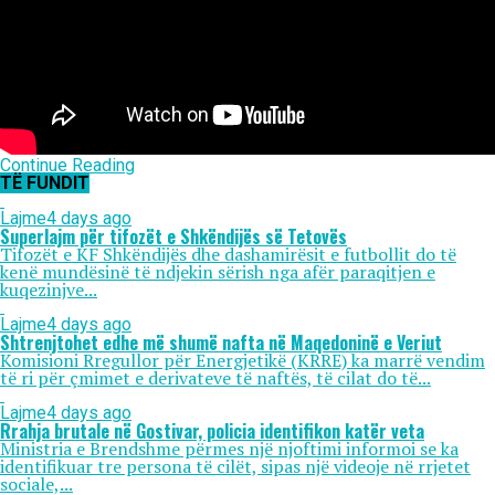
Continue Reading
TË FUNDIT
Lajme
4 days ago
Superlajm për tifozët e Shkëndijës së Tetovës
Tifozët e KF Shkëndijës dhe dashamirësit e futbollit do të
kenë mundësinë të ndjekin sërish nga afër paraqitjen e
kuqezinjve...
Lajme
4 days ago
Shtrenjtohet edhe më shumë nafta në Maqedoninë e Veriut
Komisioni Rregullor për Energjetikë (KRRE) ka marrë vendim
të ri për çmimet e derivateve të naftës, të cilat do të...
Lajme
4 days ago
Rrahja brutale në Gostivar, policia identifikon katër veta
Ministria e Brendshme përmes një njoftimi informoi se ka
identifikuar tre persona të cilët, sipas një videoje në rrjetet
sociale,...