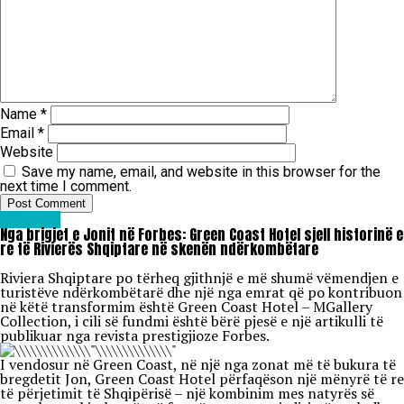
Name
*
Email
*
Website
Save my name, email, and website in this browser for the
next time I comment.
Lifestyle
Nga brigjet e Jonit në Forbes: Green Coast Hotel sjell historinë e
re të Rivierës Shqiptare në skenën ndërkombëtare
Riviera Shqiptare po tërheq gjithnjë e më shumë vëmendjen e
turistëve ndërkombëtarë dhe një nga emrat që po kontribuon
në këtë transformim është Green Coast Hotel – MGallery
Collection, i cili së fundmi është bërë pjesë e një artikulli të
publikuar nga revista prestigjioze Forbes.
I vendosur në Green Coast, në një nga zonat më të bukura të
bregdetit Jon, Green Coast Hotel përfaqëson një mënyrë të re
të përjetimit të Shqipërisë – një kombinim mes natyrës së