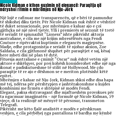
Lifestyle
Nicole Kidman e kthen guximin në elegancë: Paraqitja që
ndryshoi ritmin e mbrëmjes në Nju-Jork
Një lojë e rafinuar me transparencën, që e bëri të pamundur
të shikohej diku tjetër. Për Nicole Kidman nuk është e vështirë
të duket sensacionale, por mbrëmjen e kaluar ajo e çoi
gjithçka në një nivel tjetër. Ylli i premierës së sezonit të tretë
të serialit të spiunazhit “Lioness” ishte pikërisht aktorja
australiane, e cila me një krijim mbresëlënës nga Fendi
Couture e ripërcaktoi kuptimin e elegancës magjepsëse.
Madje, edhe protagonistja e serialit të njohur aksion, Zoe
Saldaña, e cila gjithmonë shquhet për paraqitjet e saj, kësaj
here mbeti disi në plan të dytë.
Fituesja australiane e çmimit “Oscar” nuk është vetëm një
aktore e shkëlqyer, por prej kohësh konsiderohet edhe një nga
ikonat e padiskutueshme të stilit në Hollywood. Me çdo
paraqitje të re ajo e dëshmon se e meriton plotësisht këtë
epitet.
Mbrëmjen e kaluar në Nju-Jork, Kidman shkoi edhe disa hapa
më tej, ndërsa për përshtypjen e jashtëzakonshme u kujdes
kombinimi me firmën e shtëpisë së modës Fendi.
Elegant, paksa ekstravagant dhe mjaftueshëm provokues për
ta ngacmuar imagjinatën – një formulë që Nicole Kidman, 59
vjeçe, di ta realizojë në mënyrë të përsosur, transmeton
Telegrafi.
Pikërisht me këto fjalë analistët e modës e përshkruan
veshjen, e cila përbëhej nga pantallona të bardha me këmbë