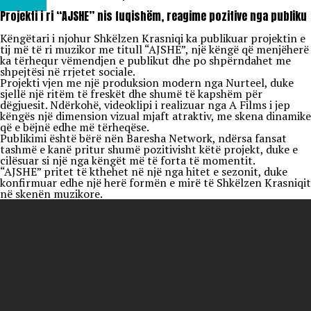
Lifestyle
Projekti i ri “AJSHE” nis fuqishëm, reagime pozitive nga publiku
Këngëtari i njohur Shkëlzen Krasniqi ka publikuar projektin e
tij më të ri muzikor me titull “AJSHE”, një këngë që menjëherë
ka tërhequr vëmendjen e publikut dhe po shpërndahet me
shpejtësi në rrjetet sociale.
Projekti vjen me një produksion modern nga Nurteel, duke
sjellë një ritëm të freskët dhe shumë të kapshëm për
dëgjuesit. Ndërkohë, videoklipi i realizuar nga A Films i jep
këngës një dimension vizual mjaft atraktiv, me skena dinamike
që e bëjnë edhe më tërheqëse.
Publikimi është bërë nën Baresha Network, ndërsa fansat
tashmë e kanë pritur shumë pozitivisht këtë projekt, duke e
cilësuar si një nga këngët më të forta të momentit.
“AJSHE” pritet të kthehet në një nga hitet e sezonit, duke
konfirmuar edhe një herë formën e mirë të Shkëlzen Krasniqit
në skenën muzikore.