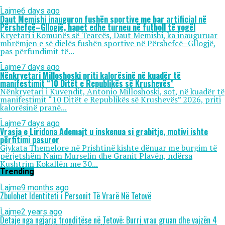
Lajme
6 days ago
Daut Memishi inauguron fushën sportive me bar artificial në
Përshefcë–Gllogjë, hapet edhe turneu në futboll të vogël
Kryetari i Komunës së Tearcës, Daut Memishi, ka inauguruar
mbrëmjen e së dielës fushën sportive në Përshefcë–Gllogjë,
pas përfundimit të...
Lajme
7 days ago
Nënkryetari Milloshoski priti kalorësinë në kuadër të
manifestimit “10 Ditët e Republikës së Krushevës”
Nënkryetari i Kuvendit, Antonio Milloshoski, sot, në kuadër të
manifestimit “10 Ditët e Republikës së Krushevës” 2026, priti
kalorësinë pranë...
Lajme
7 days ago
Vrasja e Liridona Ademajt u inskenua si grabitje, motivi ishte
përfitimi pasuror
Gjykata Themelore në Prishtinë kishte dënuar me burgim të
përjetshëm Naim Murselin dhe Granit Plavën, ndërsa
Kushtrim Kokallën me 30...
Trending
Lajme
9 months ago
Zbulohet Identiteti i Personit Të Vrarë Në Tetovë
Lajme
2 years ago
Detaje nga ngjarja tronditëse në Tetovë: Burri vrau gruan dhe vajzën 4