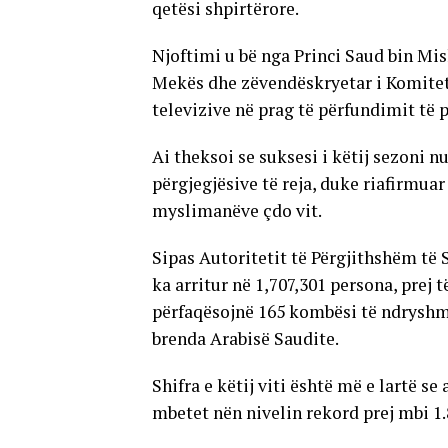
qetësi shpirtërore.
Njoftimi u bë nga Princi Saud bin Mis
Mekës dhe zëvendëskryetar i Komitet
televizive në prag të përfundimit të p
Ai theksoi se suksesi i këtij sezoni n
përgjegjësive të reja, duke riafirmua
myslimanëve çdo vit.
Sipas Autoritetit të Përgjithshëm të S
ka arritur në 1,707,301 persona, prej 
përfaqësojnë 165 kombësi të ndryshm
brenda Arabisë Saudite.
Shifra e këtij viti është më e lartë se 
mbetet nën nivelin rekord prej mbi 1.8