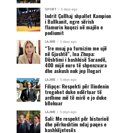
SPORT
5 days ago
Indrit Çullhaj shpallet Kampion
i Ballkanit, ngre sërish
flamurin kuqezi në majën e
podiumit
LAJME
5 days ago
“Tre muaj pa furnizim me ujë
në Gjashtë”, Ina Zhupa:
Dështimi i bashkisë Sarandë,
400 mijë euro të shpenzuara
dhe askush nuk jep llogari
LAJME
5 days ago
Filipçe: Respekti për Ilindenin
tregohet duke ndërtuar të
ardhme më të mirë e jo duke
bllokuar
LAJME
5 days ago
Sali: Me respekt për historinë
dhe përkushtim ndaj paqes e
bashkëjetesës