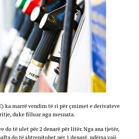
E) ka marrë vendim të ri për çmimet e derivateve
gritje, duke filluar nga mesnata.
 do të ulet për 2 denarë për litër. Nga ana tjetër,
nafta do të shtrenjtohet për 1 denarë, ndërsa vaji