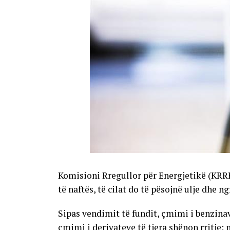
Komisioni Rregullor për Energjetikë (KRR
të naftës, të cilat do të pësojnë ulje dhe n
Sipas vendimit të fundit, çmimi i benzinave
çmimi i derivateve të tjera shënon rritje: 