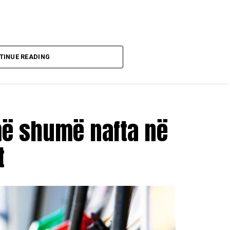
TINUE READING
më shumë nafta në
t