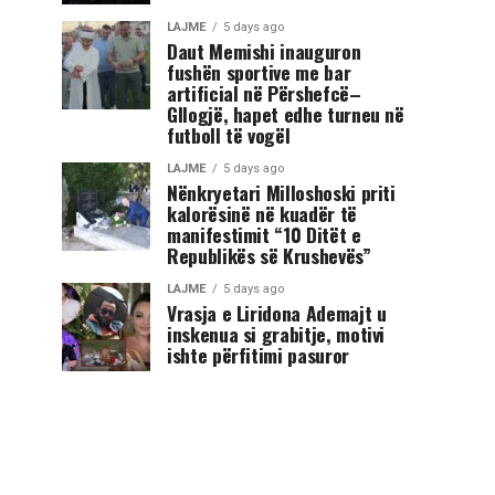
LAJME
5 days ago
Daut Memishi inauguron
fushën sportive me bar
artificial në Përshefcë–
Gllogjë, hapet edhe turneu në
futboll të vogël
LAJME
5 days ago
Nënkryetari Milloshoski priti
kalorësinë në kuadër të
manifestimit “10 Ditët e
Republikës së Krushevës”
LAJME
5 days ago
Vrasja e Liridona Ademajt u
inskenua si grabitje, motivi
ishte përfitimi pasuror