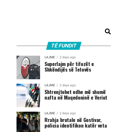
TË FUNDIT
LAJME
2 days ago
Superlajm për tifozët e
Shkëndijës së Tetovës
LAJME
2 days ago
Shtrenjtohet edhe më shumë
nafta në Maqedoninë e Veriut
LAJME
2 days ago
Rrahja brutale në Gostivar,
policia identifikon katër veta