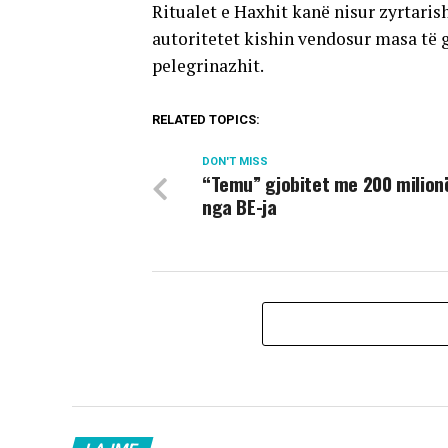
Ritualet e Haxhit kanë nisur zyrtaris
autoritetet kishin vendosur masa të 
pelegrinazhit.
RELATED TOPICS:
DON'T MISS
“Temu” gjobitet me 200 milion
nga BE-ja