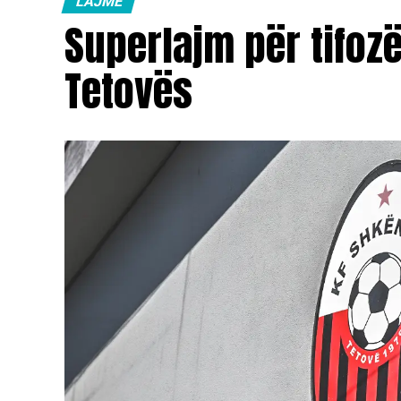
LAJME
Superlajm për tifoz
Tetovës