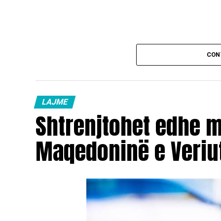
CON
LAJME
Shtrenjtohet edhe 
Maqedoninë e Veriu