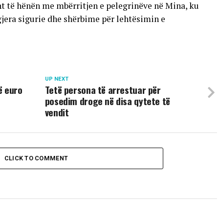
ht të hënën me mbërritjen e pelegrinëve në Mina, ku
gjera sigurie dhe shërbime për lehtësimin e
UP NEXT
ë euro
Tetë persona të arrestuar për
posedim droge në disa qytete të
vendit
CLICK TO COMMENT