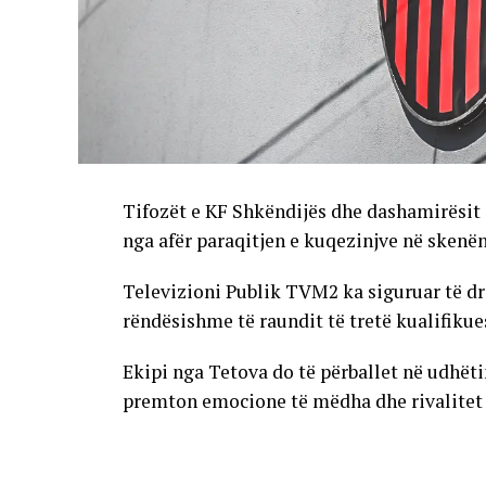
Tifozët e KF Shkëndijës dhe dashamirësit 
nga afër paraqitjen e kuqezinjve në skenë
Televizioni Publik TVM2 ka siguruar të dr
rëndësishme të raundit të tretë kualifikue
Ekipi nga Tetova do të përballet në udhët
premton emocione të mëdha dhe rivalitet të