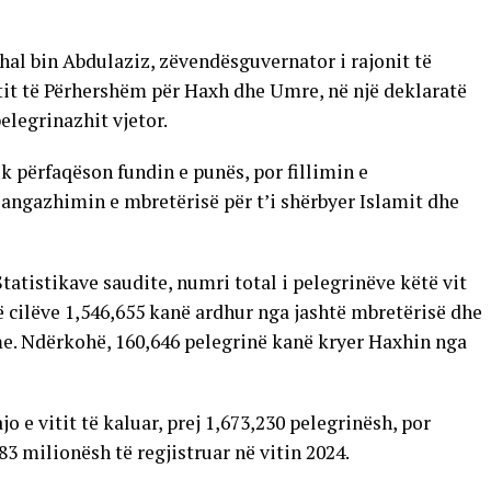
hal bin Abdulaziz, zëvendësguvernator i rajonit të
it të Përhershëm për Haxh dhe Umre, në një deklaratë
elegrinazhit vjetor.
uk përfaqëson fundin e punës, por fillimin e
r angazhimin e mbretërisë për t’i shërbyer Islamit dhe
tatistikave saudite, numri total i pelegrinëve këtë vit
të cilëve 1,546,655 kanë ardhur nga jashtë mbretërisë dhe
e. Ndërkohë, 160,646 pelegrinë kanë kryer Haxhin nga
ajo e vitit të kaluar, prej 1,673,230 pelegrinësh, por
3 milionësh të regjistruar në vitin 2024.