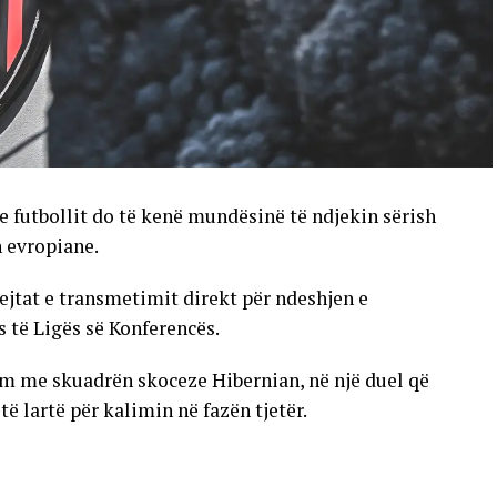
e futbollit do të kenë mundësinë të ndjekin sërish
n evropiane.
ejtat e transmetimit direkt për ndeshjen e
s të Ligës së Konferencës.
im me skuadrën skoceze Hibernian, në një duel që
 lartë për kalimin në fazën tjetër.