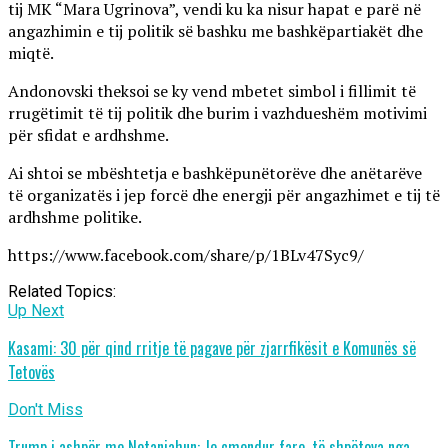
tij MK “Mara Ugrinova”, vendi ku ka nisur hapat e parë në
angazhimin e tij politik së bashku me bashkëpartiakët dhe
miqtë.
Andonovski theksoi se ky vend mbetet simbol i fillimit të
rrugëtimit të tij politik dhe burim i vazhdueshëm motivimi
për sfidat e ardhshme.
Ai shtoi se mbështetja e bashkëpunëtorëve dhe anëtarëve
të organizatës i jep forcë dhe energji për angazhimet e tij të
ardhshme politike.
https://www.facebook.com/share/p/1BLv47Syc9/
Related Topics:
Up Next
Kasami: 30 për qind rritje të pagave për zjarrfikësit e Komunës së
Tetovës
Don't Miss
Trump i ashpër me Netanjahun: Je çmendur fare, të shpëtova nga