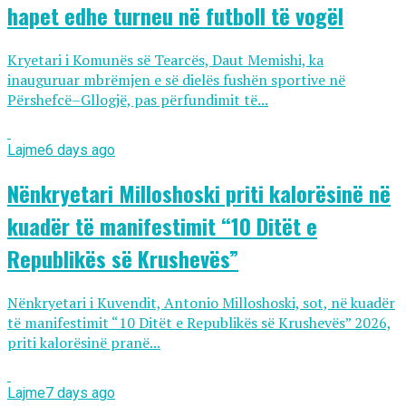
hapet edhe turneu në futboll të vogël
Kryetari i Komunës së Tearcës, Daut Memishi, ka
inauguruar mbrëmjen e së dielës fushën sportive në
Përshefcë–Gllogjë, pas përfundimit të...
Lajme
6 days ago
Nënkryetari Milloshoski priti kalorësinë në
kuadër të manifestimit “10 Ditët e
Republikës së Krushevës”
Nënkryetari i Kuvendit, Antonio Milloshoski, sot, në kuadër
të manifestimit “10 Ditët e Republikës së Krushevës” 2026,
priti kalorësinë pranë...
Lajme
7 days ago