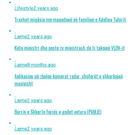
Lifestyle
2 years ago
Trashet miqësia me maqedonë në familjen e Adelina Tahirit
Lajme
2 years ago
Këto ministri dhe poste zv ministrash do ti takojnë VLEN-it
Lajme
8 months ago
Aplikacion që zbulon kamerat radar, shoferët e shkarkojnë
masivisht
Lajme
2 years ago
Burrin e Shkurte Fejzës e godet vetura (PAMJE)
Lajme
2 years ago