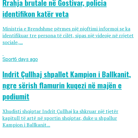
Rrahja brutale në Gostivar, policia
identifikon katër veta
Ministria e Brendshme përmes një njoftimi informoi se ka
identifikuar tre persona të cilët, sipas një videoje në rrjetet
sociale,...
Sport
6 days ago
Indrit Çullhaj shpallet Kampion i Ballkanit,
ngre sërish flamurin kuqezi në majën e
podiumit
Xhudisti shqiptar Indrit Çullhaj ka shkruar një tjetër
kapitull të artë në sportin shqiptar, duke u shpallur
Kampion i Ballkanit...