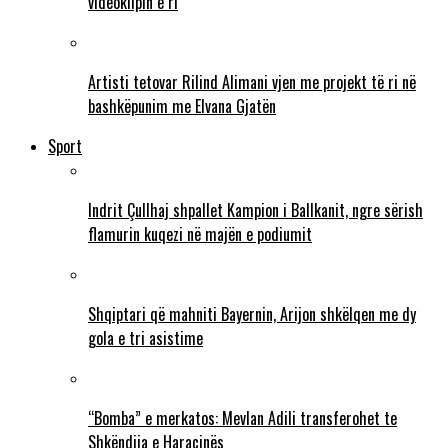
videoklipin e ri
Artisti tetovar Rilind Alimani vjen me projekt të ri në
bashkëpunim me Elvana Gjatën
Sport
Indrit Çullhaj shpallet Kampion i Ballkanit, ngre sërish
flamurin kuqezi në majën e podiumit
Shqiptari që mahniti Bayernin, Arijon shkëlqen me dy
gola e tri asistime
“Bomba” e merkatos: Mevlan Adili transferohet te
Shkëndija e Haraçinës