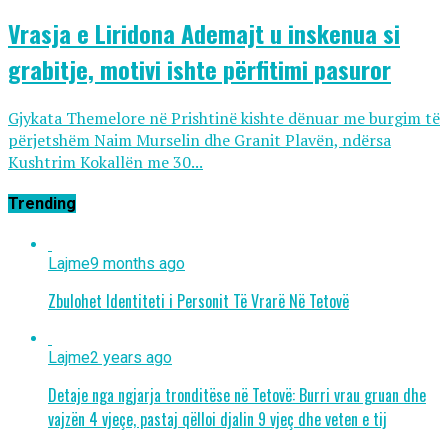
Vrasja e Liridona Ademajt u inskenua si
grabitje, motivi ishte përfitimi pasuror
Gjykata Themelore në Prishtinë kishte dënuar me burgim të
përjetshëm Naim Murselin dhe Granit Plavën, ndërsa
Kushtrim Kokallën me 30...
Trending
Lajme
9 months ago
Zbulohet Identiteti i Personit Të Vrarë Në Tetovë
Lajme
2 years ago
Detaje nga ngjarja tronditëse në Tetovë: Burri vrau gruan dhe
vajzën 4 vjeçe, pastaj qëlloi djalin 9 vjeç dhe veten e tij