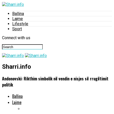
Ballina
Lajme
Lifestyle
Sport
Connect with us
Sharri.info
Andonovski: Rikthim simbolik në vendin e nisjes së rrugëtimit
politik
Ballina
Lajme