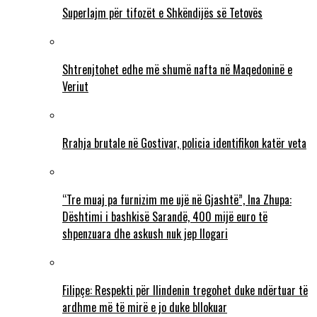
Superlajm për tifozët e Shkëndijës së Tetovës
Shtrenjtohet edhe më shumë nafta në Maqedoninë e
Veriut
Rrahja brutale në Gostivar, policia identifikon katër veta
“Tre muaj pa furnizim me ujë në Gjashtë”, Ina Zhupa:
Dështimi i bashkisë Sarandë, 400 mijë euro të
shpenzuara dhe askush nuk jep llogari
Filipçe: Respekti për Ilindenin tregohet duke ndërtuar të
ardhme më të mirë e jo duke bllokuar