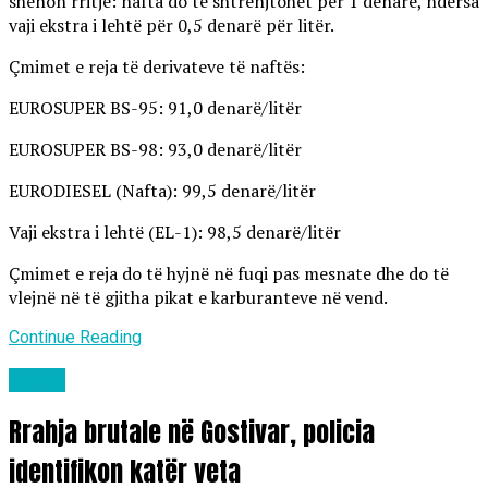
shënon rritje: nafta do të shtrenjtohet për 1 denarë, ndërsa
vaji ekstra i lehtë për 0,5 denarë për litër.
Çmimet e reja të derivateve të naftës:
EUROSUPER BS-95: 91,0 denarë/litër
EUROSUPER BS-98: 93,0 denarë/litër
EURODIESEL (Nafta): 99,5 denarë/litër
Vaji ekstra i lehtë (EL-1): 98,5 denarë/litër
Çmimet e reja do të hyjnë në fuqi pas mesnate dhe do të
vlejnë në të gjitha pikat e karburanteve në vend.
Continue Reading
Lajme
Rrahja brutale në Gostivar, policia
identifikon katër veta