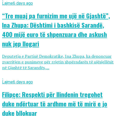
Lajme
6 days ago
“Tre muaj pa furnizim me ujë në Gjashtë”,
Ina Zhupa: Dështimi i bashkisë Sarandë,
400 mijë euro të shpenzuara dhe askush
nuk jep llogari
Deputetja e Partisë Demokratike, Ina Zhupa, ka denoncuar
zvarritjen e punimeve për rrjetin shpërndarës të ujësjellësit
në Gjashtë të Sarandës,...
Lajme
6 days ago
Filipçe: Respekti për Ilindenin tregohet
duke ndërtuar të ardhme më të mirë e jo
duke bllokuar