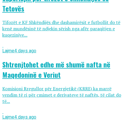
Tetovës
Tifozët e KF Shkëndijës dhe dashamirësit e futbollit do të
kenë mundësinë të ndjekin sërish nga afër paraqitjen e
kuqezinjve...
Lajme
4 days ago
Shtrenjtohet edhe më shumë nafta në
Maqedoninë e Veriut
Komisioni Rregullor për Energjetikë (KRRE) ka marrë
vendim të ri për çmimet e derivateve të naftës, të cilat do
të...
Lajme
4 days ago