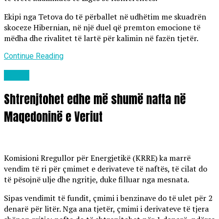
Ekipi nga Tetova do të përballet në udhëtim me skuadrën
skoceze Hibernian, në një duel që premton emocione të
mëdha dhe rivalitet të lartë për kalimin në fazën tjetër.
Continue Reading
Lajme
Shtrenjtohet edhe më shumë nafta në
Maqedoninë e Veriut
Komisioni Rregullor për Energjetikë (KRRE) ka marrë
vendim të ri për çmimet e derivateve të naftës, të cilat do
të pësojnë ulje dhe ngritje, duke filluar nga mesnata.
Sipas vendimit të fundit, çmimi i benzinave do të ulet për 2
denarë për litër. Nga ana tjetër, çmimi i derivateve të tjera