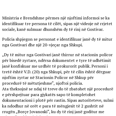
Ministria e Brendshme përmes një njoftimi informoi se ka
identifikuar tre persona të cilët, sipas një videoje në rrjetet
sociale, kanë sulmuar dhunshëm dy të rinj në Gostivar.
Policia shpjegon se personat e identifikuar janë dy të mitur
nga Gostivari dhe një 20-vjeçar nga Shkupi.
„Dy të mitur nga Gostivari janë thirrur në stacionin policor
për bisedë zyrtare, ndërsa dokumentet e tyre të udhëtimit
janë konfiskuar me urdhër të prokurorit publik. Personi i
tretë është V.D. (20) nga Shkupi, për të cilin është dërguar
njoftim zyrtar në Stacionin Policor në Shkup për
procedurë të mëtutjeshme“, njoftoi policia.
Ata theksojnë se ndaj të treve do të zbatohet një procedurë
e përshpejtuar para gjykatës sapo të kompletohet
dokumentacioni i plotë për rastin. Sipas autoriteteve, sulmi
ka ndodhur në orët e para të mëngjesit të 2 gushtit në
rrugën „Borçe Jovanoski“, ku dy të rinj janë goditur me