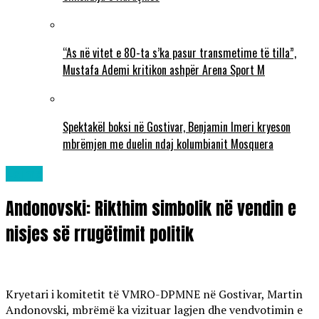
“As në vitet e 80-ta s’ka pasur transmetime të tilla”,
Mustafa Ademi kritikon ashpër Arena Sport M
Spektakël boksi në Gostivar, Benjamin Imeri kryeson
mbrëmjen me duelin ndaj kolumbianit Mosquera
Lajme
Andonovski: Rikthim simbolik në vendin e
nisjes së rrugëtimit politik
Kryetari i komitetit të VMRO-DPMNE në Gostivar, Martin
Andonovski, mbrëmë ka vizituar lagjen dhe vendvotimin e