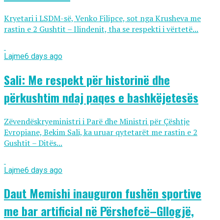
Kryetari i LSDM-së, Venko Filipce, sot nga Krusheva me
rastin e 2 Gushtit – Ilindenit, tha se respekti i vërtetë...
Lajme
6 days ago
Sali: Me respekt për historinë dhe
përkushtim ndaj paqes e bashkëjetesës
Zëvendëskryeministri i Parë dhe Ministri për Çështje
Evropiane, Bekim Sali, ka uruar qytetarët me rastin e 2
Gushtit – Ditës...
Lajme
6 days ago
Daut Memishi inauguron fushën sportive
me bar artificial në Përshefcë–Gllogjë,