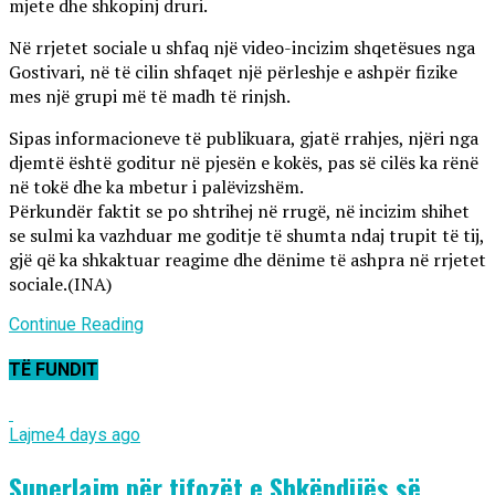
mjete dhe shkopinj druri.
Në rrjetet sociale u shfaq një video-incizim shqetësues nga
Gostivari, në të cilin shfaqet një përleshje e ashpër fizike
mes një grupi më të madh të rinjsh.
Sipas informacioneve të publikuara, gjatë rrahjes, njëri nga
djemtë është goditur në pjesën e kokës, pas së cilës ka rënë
në tokë dhe ka mbetur i palëvizshëm.
Përkundër faktit se po shtrihej në rrugë, në incizim shihet
se sulmi ka vazhduar me goditje të shumta ndaj trupit të tij,
gjë që ka shkaktuar reagime dhe dënime të ashpra në rrjetet
sociale.(INA)
Continue Reading
TË FUNDIT
Lajme
4 days ago
Superlajm për tifozët e Shkëndijës së