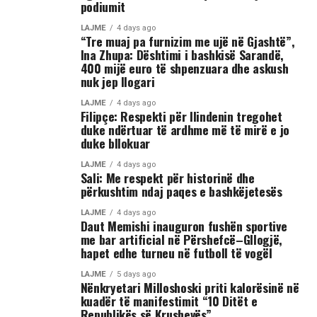
trupit të tij, gjë që ka shkaktuar reagime dhe dënime të
podiumit
ashpra në rrjetet sociale.(INA)
LAJME
4 days ago
“Tre muaj pa furnizim me ujë në Gjashtë”,
Ina Zhupa: Dështimi i bashkisë Sarandë,
400 mijë euro të shpenzuara dhe askush
nuk jep llogari
LAJME
4 days ago
Filipçe: Respekti për Ilindenin tregohet
duke ndërtuar të ardhme më të mirë e jo
duke bllokuar
LAJME
4 days ago
Sali: Me respekt për historinë dhe
përkushtim ndaj paqes e bashkëjetesës
LAJME
4 days ago
Daut Memishi inauguron fushën sportive
me bar artificial në Përshefcë–Gllogjë,
hapet edhe turneu në futboll të vogël
LAJME
5 days ago
Nënkryetari Milloshoski priti kalorësinë në
kuadër të manifestimit “10 Ditët e
Republikës së Krushevës”