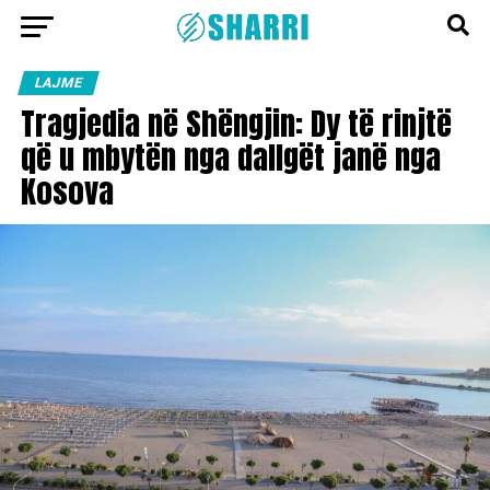
LAJME
Tragjedia në Shëngjin: Dy të rinjtë
që u mbytën nga dallgët janë nga
Kosova