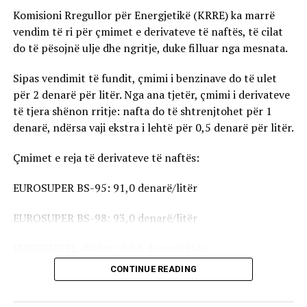
Komisioni Rregullor për Energjetikë (KRRE) ka marrë
vendim të ri për çmimet e derivateve të naftës, të cilat
do të pësojnë ulje dhe ngritje, duke filluar nga mesnata.
Sipas vendimit të fundit, çmimi i benzinave do të ulet
për 2 denarë për litër. Nga ana tjetër, çmimi i derivateve
të tjera shënon rritje: nafta do të shtrenjtohet për 1
denarë, ndërsa vaji ekstra i lehtë për 0,5 denarë për litër.
Çmimet e reja të derivateve të naftës:
EUROSUPER BS-95: 91,0 denarë/litër
EUROSUPER BS-98: 93,0 denarë/litër
EURODIESEL (Nafta): 99,5 denarë/litër
CONTINUE READING
Vaji ekstra i lehtë (EL-1): 98,5 denarë/litër