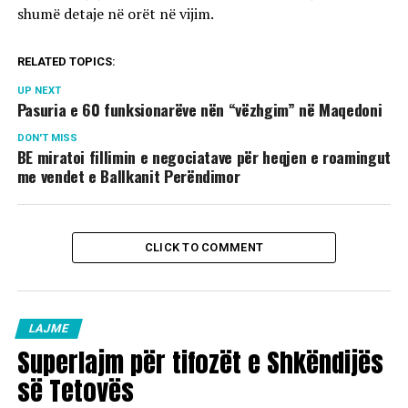
shumë detaje në orët në vijim.
RELATED TOPICS:
UP NEXT
Pasuria e 60 funksionarëve nën “vëzhgim” në Maqedoni
DON'T MISS
BE miratoi fillimin e negociatave për heqjen e roamingut
me vendet e Ballkanit Perëndimor
CLICK TO COMMENT
LAJME
Superlajm për tifozët e Shkëndijës
së Tetovës