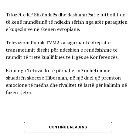
Tifozët e KF Shkëndijës dhe dashamirësit e futbollit do
të kenë mundësinë të ndjekin sërish nga afër paraqitjen
e kuqezinjve në skenën evropiane.
Televizioni Publik TVM2 ka siguruar të drejtat e
transmetimit direkt për ndeshjen e rëndësishme të
raundit të tretë kualifikues të Ligës së Konferencës.
Ekipi nga Tetova do të përballet në udhëtim me
skuadrën skoceze Hibernian, në një duel që premton
emocione të mëdha dhe rivalitet të lartë për kalimin në
fazën tjetër.
CONTINUE READING