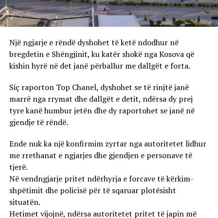
Një ngjarje e rëndë dyshohet të ketë ndodhur në
bregdetin e Shëngjinit, ku katër shokë nga Kosova që
kishin hyrë në det janë përballur me dallgët e forta.
Siç raporton Top Chanel, dyshohet se të rinjtë janë
marrë nga rrymat dhe dallgët e detit, ndërsa dy prej
tyre kanë humbur jetën dhe dy raportohet se janë në
gjendje të rëndë.
Ende nuk ka një konfirmim zyrtar nga autoritetet lidhur
me rrethanat e ngjarjes dhe gjendjen e personave të
tjerë.
Në vendngjarje pritet ndërhyrja e forcave të kërkim-
shpëtimit dhe policisë për të sqaruar plotësisht
situatën.
Hetimet vijojnë, ndërsa autoritetet pritet të japin më