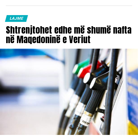
LAJME
Shtrenjtohet edhe më shumë nafta
në Maqedoninë e Veriut