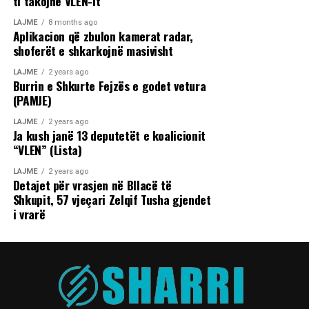
ti takojnë VLEN-it
LAJME
8 months ago
Aplikacion që zbulon kamerat radar,
shoferët e shkarkojnë masivisht
LAJME
2 years ago
Burrin e Shkurte Fejzës e godet vetura
(PAMJE)
LAJME
2 years ago
Ja kush janë 13 deputetët e koalicionit
“VLEN” (Lista)
LAJME
2 years ago
Detajet për vrasjen në Bllacë të
Shkupit, 57 vjeçari Zelqif Tusha gjendet
i vrarë