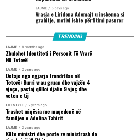
LAJME
5 days ago
Vrasja e Liridona Ademajt u inskenua si
grabitje, motivi ishte përfitimi pasuror
TRENDING
LAJME
8 months ago
Zbulohet Identiteti i Personit Të Vrarë
Në Tetovë
LAJME
2 years ago
Detaje nga ngjarja tronditëse në
Tetovë: Burri vrau gruan dhe vajzën 4
vjeçe, pastaj qëlloi djalin 9 vjeç dhe
veten e tij
LIFESTYLE
2 years ago
Trashet miqësia me maqedonë në
familjen e Adelina Tahirit
LAJME
2 years ago
Këto ministri dhe poste zv ministrash do