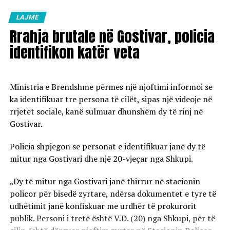
Çmimet e reja do të hyjnë në fuqi pas mesnate dhe do të
vlejnë në të gjitha pikat e karburanteve në vend.
LAJME
Rrahja brutale në Gostivar, policia
identifikon katër veta
Ministria e Brendshme përmes një njoftimi informoi se
ka identifikuar tre persona të cilët, sipas një videoje në
rrjetet sociale, kanë sulmuar dhunshëm dy të rinj në
Gostivar.
Policia shpjegon se personat e identifikuar janë dy të
mitur nga Gostivari dhe një 20-vjeçar nga Shkupi.
„Dy të mitur nga Gostivari janë thirrur në stacionin
policor për bisedë zyrtare, ndërsa dokumentet e tyre të
udhëtimit janë konfiskuar me urdhër të prokurorit
publik. Personi i tretë është V.D. (20) nga Shkupi, për të