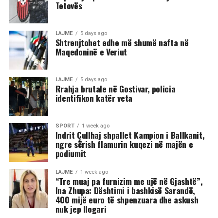
Tetovës
LAJME
5 days ago
Shtrenjtohet edhe më shumë nafta në
Maqedoninë e Veriut
LAJME
5 days ago
Rrahja brutale në Gostivar, policia
identifikon katër veta
SPORT
1 week ago
Indrit Çullhaj shpallet Kampion i Ballkanit,
ngre sërish flamurin kuqezi në majën e
podiumit
LAJME
1 week ago
“Tre muaj pa furnizim me ujë në Gjashtë”,
Ina Zhupa: Dështimi i bashkisë Sarandë,
400 mijë euro të shpenzuara dhe askush
nuk jep llogari