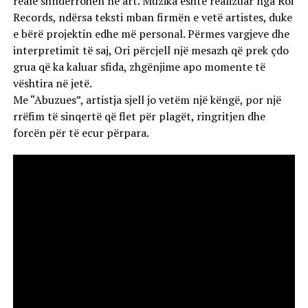
reale shndërrohen në art. Muzika është realizuar nga Roi
Records, ndërsa teksti mban firmën e vetë artistes, duke
e bërë projektin edhe më personal. Përmes vargjeve dhe
interpretimit të saj, Ori përcjell një mesazh që prek çdo
grua që ka kaluar sfida, zhgënjime apo momente të
vështira në jetë.
Me “Abuzues”, artistja sjell jo vetëm një këngë, por një
rrëfim të sinqertë që flet për plagët, ringritjen dhe
forcën për të ecur përpara.