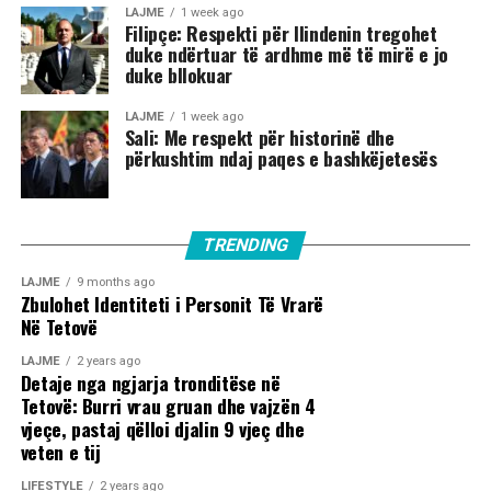
LAJME
1 week ago
Filipçe: Respekti për Ilindenin tregohet
duke ndërtuar të ardhme më të mirë e jo
duke bllokuar
LAJME
1 week ago
Sali: Me respekt për historinë dhe
përkushtim ndaj paqes e bashkëjetesës
TRENDING
LAJME
9 months ago
Zbulohet Identiteti i Personit Të Vrarë
Në Tetovë
LAJME
2 years ago
Detaje nga ngjarja tronditëse në
Tetovë: Burri vrau gruan dhe vajzën 4
vjeçe, pastaj qëlloi djalin 9 vjeç dhe
veten e tij
LIFESTYLE
2 years ago