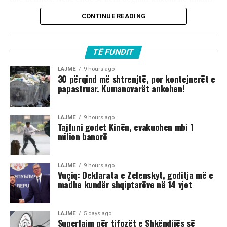
Pas pushimeve të paharrueshme verore me vajzat e saj
më poshtë dhe siç quhet dhe kënga
në rivierën italiane, aktorja po i rikthehet gradualisht
CONTINUE READING
\\\\\\\\\\\\\\\\\\\\\\\\\\\\\\\” Po
ritmit dhe shkëlqimit të Hollywoodit.
du\\\\\\\\\\\\\\\\\\\\\\\\\\\\\\\” ju do do doni ta dëgjoni e
ta shihni çdo moment këtë super bashkëpunim.
TË FUNDIT
LAJME
9 hours ago
30 përqind më shtrenjtë, por kontejnerët e
papastruar. Kumanovarët ankohen!
LAJME
9 hours ago
Tajfuni godet Kinën, evakuohen mbi 1
milion banorë
LAJME
9 hours ago
Vuçiq: Deklarata e Zelenskyt, goditja më e
madhe kundër shqiptarëve në 14 vjet
LAJME
5 days ago
Superlajm për tifozët e Shkëndijës së