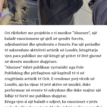
Ori rikthehet me projektin e ri muzikor “Abuzues”, një
baladë emocionuese që sjell në qendër forcën,
ndjeshmërinë dhe qëndresën e femrës. Pas një periudhe
të suksesshme aktiviteti artistik në Londër, këngëtarja
vjen para publikut me një këngë që pritet të lërë gjurmë
në skenën muzikore shqiptare.
“Abuzues” është publikuar zyrtarisht nga Fole
Publishing dhe përfaqëson një kapitull të ri në
rrugëtimin artistik të Orit. E vendosur prej vitesh në
Londër, ajo ka vijuar të jetë aktive në muzikë, duke
performuar në evente të ndryshme dhe duke ruajtur një
lidhje të fortë me publikun shqiptar.
Kënga vjen si një baladë e ndjerë, ku emocionet e jetës