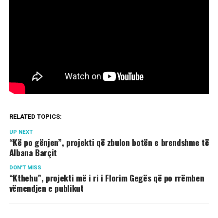
RELATED TOPICS:
UP NEXT
“Kë po gënjen”, projekti që zbulon botën e brendshme të
Albana Barçit
DON'T MISS
“Kthehu”, projekti më i ri i Florim Gegës që po rrëmben
vëmendjen e publikut