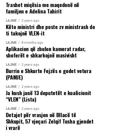
Trashet miqësia me maqedonë në
familjen e Adelina Tahirit
LAJME
2 years ago
Këto ministri dhe poste zv ministrash do
ti takojnë VLEN-it
LAJME
8 months ago
Aplikacion që zbulon kamerat radar,
shoferët e shkarkojnë masivisht
LAJME
2 years ago
Burrin e Shkurte Fejzës e godet vetura
(PAMJE)
LAJME
2 years ago
Ja kush janë 13 deputetët e koalicionit
“VLEN” (Lista)
LAJME
2 years ago
Detajet për vrasjen në Bllacë të
Shkupit, 57 vjeçari Zelqif Tusha gjendet
i vrarë