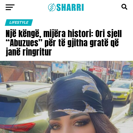
LIFESTYLE
Një këngë, mijëra histori: Ori sjell
“Abuzues” për të gjitha gratë që
janë ringritur