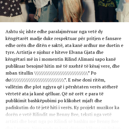
ngjyrë argjendi.
Krijimi ishte zbukuruar me hollësi dantelle dhe dekorime
vezulluese që zgjateshin pothuajse deri te gjunjët. Nën
materialin transparent dalloheshin sutjenat, nuanca e
Ashtu sìç ishte edhe paralajmëruar nga vetë dy
së cilave përshtatej në mënyrë të përkryer me ngjyrën e
këngëtarët madje duke respektuar pēr pritjen e fansave
lëkurës së saj.
edhe orën dhe ditën e saktë, ata kanë ardhur me duetin e
tyre. Artistja e njohur e hiteve Elvana Gjata dhe
Një zgjedhje e guximshme, joshëse dhe njëkohësisht tejet
këngëtari më in i momentin Rilind Alimani sapo kanë
elegante.
publikuar besojmë hitin më të nxehtë të kēsaj vere, dhe
mban titullin \\\\\\\\\\\\\\\\\\\\\\\\\\\\\\\” Po
Paraqitjen e kompletoi me sandale dhe bizhuteri të
du\\\\\\\\\\\\\\\\\\\\\\\\\\\\\\\”. E nëse doni ritëm,
përzgjedhura me kujdes, ndërsa flokët i kishte lënë të
vallëzim dhe plot ngjyra që i përshtaten verës atëherë
lëshuar lirshëm mbi supe. Balluket i dhanë dukjes së saj
vërtetë ata ja kanē qëlluar. Që në orët e para të
një hijeshi të veçantë dhe më rinore.
publikimit bashkëpubimi po klikohet mjaft dhe
padiskutim do të jetë hiti i verës. Ky projekt muzikor ka
Një estetikë që nuk njeh afat skadimi – dhe si mund të
dorën e vetë Rilindit me Benny Bee, teksti nga vetë
ishte ndryshe kur bëhet fjalë për Nicole Kidman?
artisti dhe beat nga po Rilindi së bashku me Benny Bee
dhe Lennox. Nëse ende se keni dëgjuar klikoni në linkun