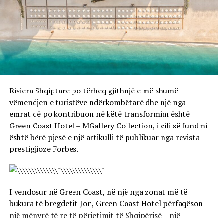
Riviera Shqiptare po tërheq gjithnjë e më shumë
vëmendjen e turistëve ndërkombëtarë dhe një nga
emrat që po kontribuon në këtë transformim është
Green Coast Hotel – MGallery Collection, i cili së fundmi
është bërë pjesë e një artikulli të publikuar nga revista
prestigjioze Forbes.
I vendosur në Green Coast, në një nga zonat më të
bukura të bregdetit Jon, Green Coast Hotel përfaqëson
një mënyrë të re të përjetimit të Shqipërisë – një