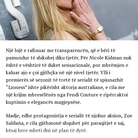
ndërton një raport harmonik me destinacionin ku
ndodhet. Përtej një qëndrimi tradicional, hoteli synon të
prezantojë karakterin e Rivierës Shqiptare përmes
eksperiencave që lidhen me detin, natyrën,
gastronominë dhe kulturën lokale.
Një lojë e rafinuar me transparencën, që e bëri të
Riviera Shqiptare po pozicionohet gjithnjë e më shumë
pamundur të shikohej diku tjetër. Për Nicole Kidman nuk
në hartën globale të udhëtimeve dhe Green Coast Hotel
është e vështirë të duket sensacionale, por mbrëmjen e
po luan një rol të rëndësishëm në këtë histori të re
kaluar ajo e çoi gjithçka në një nivel tjetër. Ylli i
zhvillimi.
premierës së sezonit të tretë të serialit të spiunazhit
“Lioness” ishte pikërisht aktorja australiane, e cila me
Ky vlerësim ndërkombëtar është një dëshmi e vizionit
një krijim mbresëlënës nga Fendi Couture e ripërcaktoi
për të krijuar një destinacion ku bukuria natyrore e
kuptimin e elegancës magjepsëse.
Shqipërisë takohet me standardet globale të mikpritjes,
duke ofruar një eksperiencë që mbetet gjatë në kujtesën
Madje, edhe protagonistja e serialit të njohur aksion, Zoe
e çdo vizitori.
Saldaña, e cila gjithmonë shquhet për paraqitjet e saj,
kësaj here mbeti disi në plan të dytë.