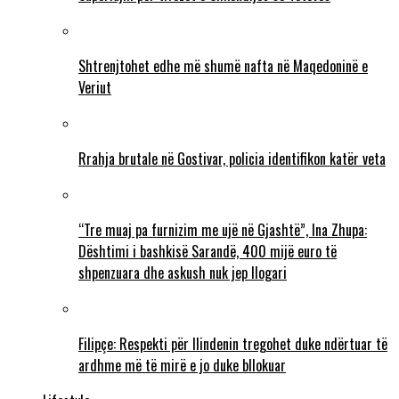
Shtrenjtohet edhe më shumë nafta në Maqedoninë e
Veriut
Rrahja brutale në Gostivar, policia identifikon katër veta
“Tre muaj pa furnizim me ujë në Gjashtë”, Ina Zhupa:
Dështimi i bashkisë Sarandë, 400 mijë euro të
shpenzuara dhe askush nuk jep llogari
Filipçe: Respekti për Ilindenin tregohet duke ndërtuar të
ardhme më të mirë e jo duke bllokuar