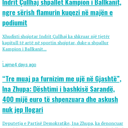
Indrit Çullhaj shpallet Kampion i Ballkanit,
ngre sërish flamurin kuqezi në majën e
podiumit
Xhudisti shqiptar Indrit Çullhaj ka shkruar një tjetër
kapitull të artë në sportin shqiptar, duke u shpallur
Kampion i Ballkanit...
Lajme
4 days ago
“Tre muaj pa furnizim me ujë në Gjashtë”,
Ina Zhupa: Dështimi i bashkisë Sarandë,
400 mijë euro të shpenzuara dhe askush
nuk jep llogari
Deputetja e Partisë Demokratike, Ina Zhupa, ka denoncuar