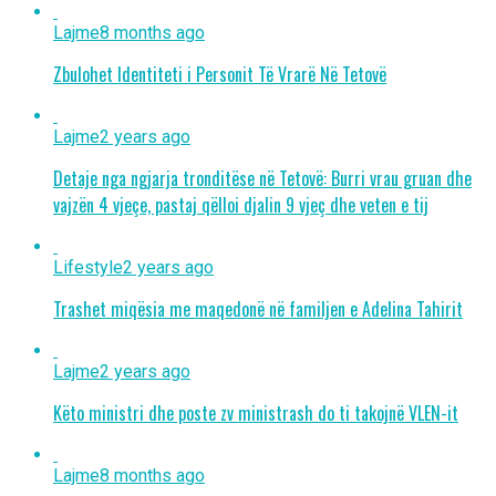
Lajme
8 months ago
Zbulohet Identiteti i Personit Të Vrarë Në Tetovë
Lajme
2 years ago
Detaje nga ngjarja tronditëse në Tetovë: Burri vrau gruan dhe
vajzën 4 vjeçe, pastaj qëlloi djalin 9 vjeç dhe veten e tij
Lifestyle
2 years ago
Trashet miqësia me maqedonë në familjen e Adelina Tahirit
Lajme
2 years ago
Këto ministri dhe poste zv ministrash do ti takojnë VLEN-it
Lajme
8 months ago