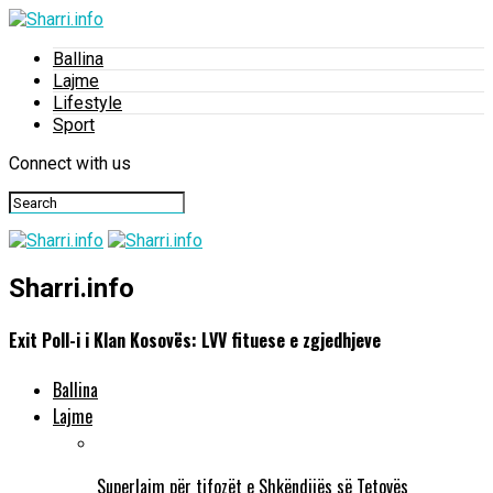
Ballina
Lajme
Lifestyle
Sport
Connect with us
Sharri.info
Exit Poll-i i Klan Kosovës: LVV fituese e zgjedhjeve
Ballina
Lajme
Superlajm për tifozët e Shkëndijës së Tetovës