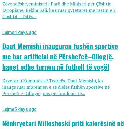
Zëvendëskryeministri i Parë dhe Ministri për Çështje
Evropiane, Bekim Sali, ka uruar qytetarët me rastin e 2
Gushtit – Ditës...
Lajme
4 days ago
Daut Memishi inauguron fushën sportive
me bar artificial në Përshefcë–Gllogjë,
hapet edhe turneu në futboll të vogël
Kryetari i Komunës së Tearcës, Daut Memishi, ka
inauguruar mbrëmjen e së dielës fushën sportive në
Përshefcë–Gllogjë, pas përfundimit të...
Lajme
5 days ago
Nënkryetari Milloshoski priti kalorësinë në