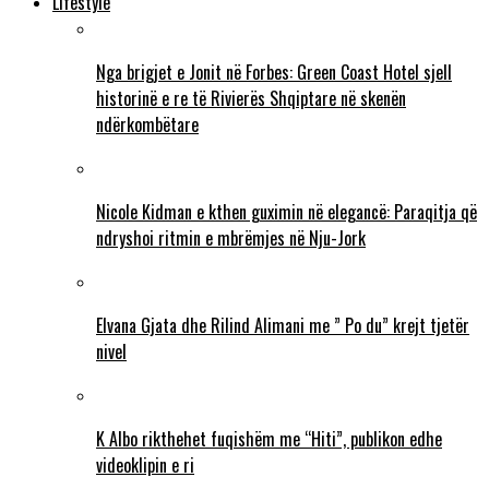
Lifestyle
Nga brigjet e Jonit në Forbes: Green Coast Hotel sjell
historinë e re të Rivierës Shqiptare në skenën
ndërkombëtare
Nicole Kidman e kthen guximin në elegancë: Paraqitja që
ndryshoi ritmin e mbrëmjes në Nju-Jork
Elvana Gjata dhe Rilind Alimani me ” Po du” krejt tjetër
nivel
K Albo rikthehet fuqishëm me “Hiti”, publikon edhe
videoklipin e ri