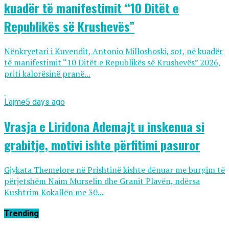
kuadër të manifestimit “10 Ditët e
Republikës së Krushevës”
Nënkryetari i Kuvendit, Antonio Milloshoski, sot, në kuadër
të manifestimit “10 Ditët e Republikës së Krushevës” 2026,
priti kalorësinë pranë...
Lajme
5 days ago
Vrasja e Liridona Ademajt u inskenua si
grabitje, motivi ishte përfitimi pasuror
Gjykata Themelore në Prishtinë kishte dënuar me burgim të
përjetshëm Naim Murselin dhe Granit Plavën, ndërsa
Kushtrim Kokallën me 30...
Trending