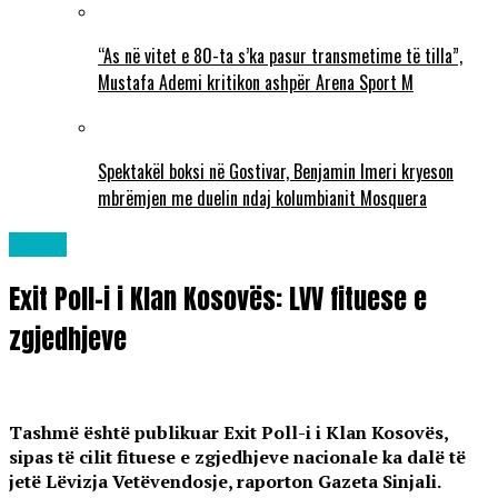
“As në vitet e 80-ta s’ka pasur transmetime të tilla”,
Mustafa Ademi kritikon ashpër Arena Sport M
Spektakël boksi në Gostivar, Benjamin Imeri kryeson
mbrëmjen me duelin ndaj kolumbianit Mosquera
Lajme
Exit Poll-i i Klan Kosovës: LVV fituese e
zgjedhjeve
Tashmë është publikuar Exit Poll-i i Klan Kosovës,
sipas të cilit fituese e zgjedhjeve nacionale ka dalë të
jetë Lëvizja Vetëvendosje, raporton Gazeta Sinjali.