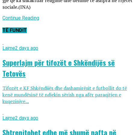
gjë që ka shkaktuar reagime dhe dënime të ashpra në rrjetet
sociale.(INA)
Continue Reading
TË FUNDIT
Lajme
2 days ago
Superlajm për tifozët e Shkëndijës së
Tetovës
Tifozët e KF Shkëndijës dhe dashamirësit e futbollit do të
kenë mundësinë të ndjekin sërish nga afër paraqitjen e
kuqezinjve...
Lajme
2 days ago
Shtrenjtohet edhe më shumë nafta në