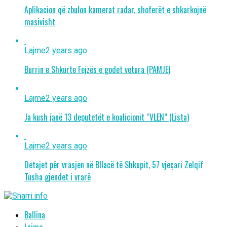
Aplikacion që zbulon kamerat radar, shoferët e shkarkojnë
masivisht
Lajme
2 years ago
Burrin e Shkurte Fejzës e godet vetura (PAMJE)
Lajme
2 years ago
Ja kush janë 13 deputetët e koalicionit “VLEN” (Lista)
Lajme
2 years ago
Detajet për vrasjen në Bllacë të Shkupit, 57 vjeçari Zelqif
Tusha gjendet i vrarë
Ballina
Lajme