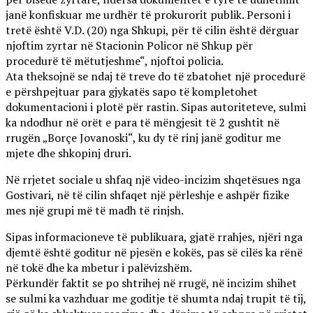
janë konfiskuar me urdhër të prokurorit publik. Personi i
tretë është V.D. (20) nga Shkupi, për të cilin është dërguar
njoftim zyrtar në Stacionin Policor në Shkup për
procedurë të mëtutjeshme“, njoftoi policia.
Ata theksojnë se ndaj të treve do të zbatohet një procedurë
e përshpejtuar para gjykatës sapo të kompletohet
dokumentacioni i plotë për rastin. Sipas autoriteteve, sulmi
ka ndodhur në orët e para të mëngjesit të 2 gushtit në
rrugën „Borçe Jovanoski“, ku dy të rinj janë goditur me
mjete dhe shkopinj druri.
Në rrjetet sociale u shfaq një video-incizim shqetësues nga
Gostivari, në të cilin shfaqet një përleshje e ashpër fizike
mes një grupi më të madh të rinjsh.
Sipas informacioneve të publikuara, gjatë rrahjes, njëri nga
djemtë është goditur në pjesën e kokës, pas së cilës ka rënë
në tokë dhe ka mbetur i palëvizshëm.
Përkundër faktit se po shtrihej në rrugë, në incizim shihet
se sulmi ka vazhduar me goditje të shumta ndaj trupit të tij,