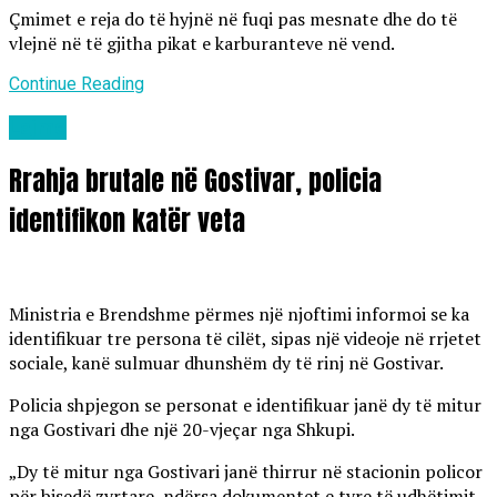
Çmimet e reja do të hyjnë në fuqi pas mesnate dhe do të
vlejnë në të gjitha pikat e karburanteve në vend.
Continue Reading
Lajme
Rrahja brutale në Gostivar, policia
identifikon katër veta
Ministria e Brendshme përmes një njoftimi informoi se ka
identifikuar tre persona të cilët, sipas një videoje në rrjetet
sociale, kanë sulmuar dhunshëm dy të rinj në Gostivar.
Policia shpjegon se personat e identifikuar janë dy të mitur
nga Gostivari dhe një 20-vjeçar nga Shkupi.
„Dy të mitur nga Gostivari janë thirrur në stacionin policor
për bisedë zyrtare, ndërsa dokumentet e tyre të udhëtimit