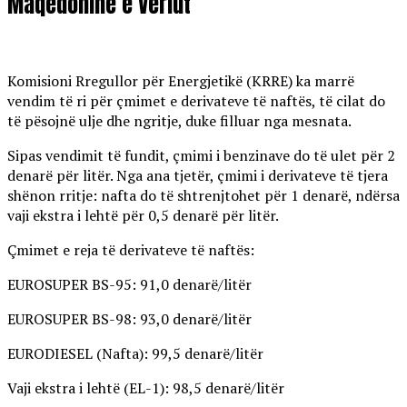
Maqedoninë e Veriut
Komisioni Rregullor për Energjetikë (KRRE) ka marrë
vendim të ri për çmimet e derivateve të naftës, të cilat do
të pësojnë ulje dhe ngritje, duke filluar nga mesnata.
Sipas vendimit të fundit, çmimi i benzinave do të ulet për 2
denarë për litër. Nga ana tjetër, çmimi i derivateve të tjera
shënon rritje: nafta do të shtrenjtohet për 1 denarë, ndërsa
vaji ekstra i lehtë për 0,5 denarë për litër.
Çmimet e reja të derivateve të naftës:
EUROSUPER BS-95: 91,0 denarë/litër
EUROSUPER BS-98: 93,0 denarë/litër
EURODIESEL (Nafta): 99,5 denarë/litër
Vaji ekstra i lehtë (EL-1): 98,5 denarë/litër