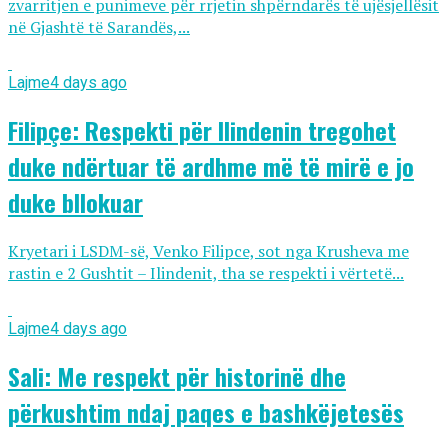
zvarritjen e punimeve për rrjetin shpërndarës të ujësjellësit
në Gjashtë të Sarandës,...
Lajme
4 days ago
Filipçe: Respekti për Ilindenin tregohet
duke ndërtuar të ardhme më të mirë e jo
duke bllokuar
Kryetari i LSDM-së, Venko Filipce, sot nga Krusheva me
rastin e 2 Gushtit – Ilindenit, tha se respekti i vërtetë...
Lajme
4 days ago
Sali: Me respekt për historinë dhe
përkushtim ndaj paqes e bashkëjetesës