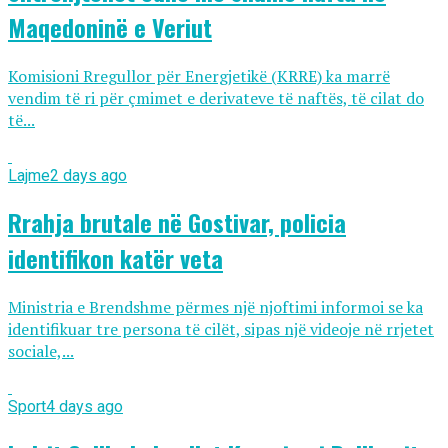
Maqedoninë e Veriut
Komisioni Rregullor për Energjetikë (KRRE) ka marrë
vendim të ri për çmimet e derivateve të naftës, të cilat do
të...
Lajme
2 days ago
Rrahja brutale në Gostivar, policia
identifikon katër veta
Ministria e Brendshme përmes një njoftimi informoi se ka
identifikuar tre persona të cilët, sipas një videoje në rrjetet
sociale,...
Sport
4 days ago