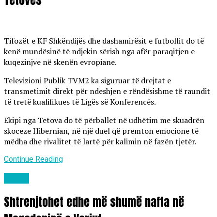
Tetovës
Tifozët e KF Shkëndijës dhe dashamirësit e futbollit do të
kenë mundësinë të ndjekin sërish nga afër paraqitjen e
kuqezinjve në skenën evropiane.
Televizioni Publik TVM2 ka siguruar të drejtat e
transmetimit direkt për ndeshjen e rëndësishme të raundit
të tretë kualifikues të Ligës së Konferencës.
Ekipi nga Tetova do të përballet në udhëtim me skuadrën
skoceze Hibernian, në një duel që premton emocione të
mëdha dhe rivalitet të lartë për kalimin në fazën tjetër.
Continue Reading
Lajme
Shtrenjtohet edhe më shumë nafta në