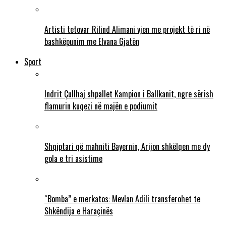
Artisti tetovar Rilind Alimani vjen me projekt të ri në
bashkëpunim me Elvana Gjatën
Sport
Indrit Çullhaj shpallet Kampion i Ballkanit, ngre sërish
flamurin kuqezi në majën e podiumit
Shqiptari që mahniti Bayernin, Arijon shkëlqen me dy
gola e tri asistime
“Bomba” e merkatos: Mevlan Adili transferohet te
Shkëndija e Haraçinës