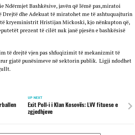
ie Ndërmjet Bashkësive, javën që lëmë pas,miratoi
ë Drejtë dhe Adekuat të miratohet me të ashtuquajturin
të kryeministrit Hristijan Mickoski, kjo nënkupton që,
putetët prezent të cilët nuk janë pjesën e bashkësisë
im të drejtë vjen pas shfuqizimit të mekanizmit të
orur gjatë punësimeve në sektorin publik. Ligji ndodhet
ullt.
UP NEXT
rballen
Exit Poll-i i Klan Kosovës: LVV fituese e
zgjedhjeve