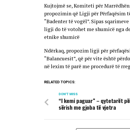
Kujtojmë se, Komiteti për Marrëdhën
propozimin që Ligji për Përfaqësim t
“Badenter të vogël”. Sipas sqarimeve 
ligji do të votohet me shumicë nga de
etnike shumicë
Ndërkaq, propozim ligji për përfaqës
“Balancuesit”, që për vite është përd
në lexim të parë me procedurë të rreg
RELATED TOPICS:
DON'T MISS
“I kemi paguar” – qytetarët pë
sërish me gjoba të vjetra