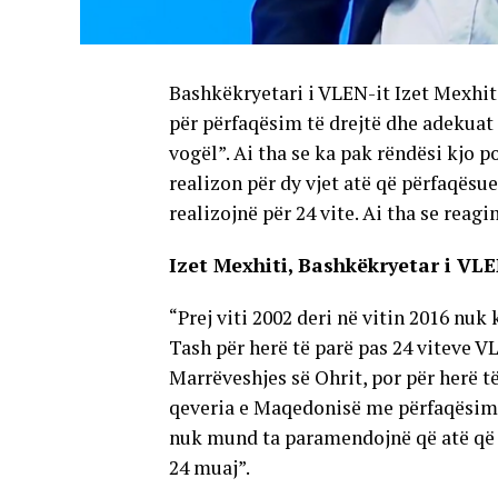
Bashkëkryetari i VLEN-it Izet Mexhiti
për përfaqësim të drejtë dhe adekuat
vogël”. Ai tha se ka pak rëndësi kjo p
realizon për dy vjet atë që përfaqës
realizojnë për 24 vite. Ai tha se reag
Izet Mexhiti, Bashkëkryetar i VLE
“Prej viti 2002 deri në vitin 2016 nuk
Tash për herë të parë pas 24 viteve VL
Marrëveshjes së Ohrit, por për herë të
qeveria e Maqedonisë me përfaqësimin
nuk mund ta paramendojnë që atë që s
24 muaj”.