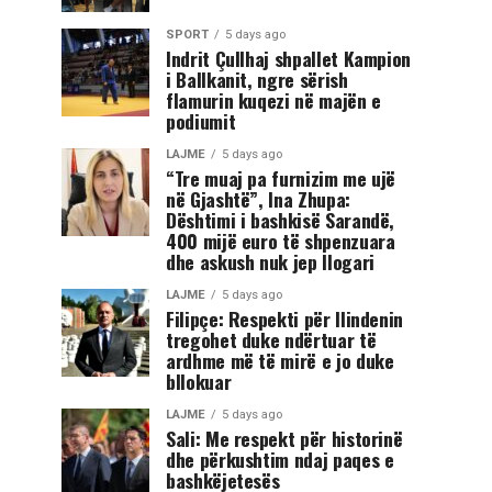
SPORT
5 days ago
Indrit Çullhaj shpallet Kampion
i Ballkanit, ngre sërish
flamurin kuqezi në majën e
podiumit
LAJME
5 days ago
“Tre muaj pa furnizim me ujë
në Gjashtë”, Ina Zhupa:
Dështimi i bashkisë Sarandë,
400 mijë euro të shpenzuara
dhe askush nuk jep llogari
LAJME
5 days ago
Filipçe: Respekti për Ilindenin
tregohet duke ndërtuar të
ardhme më të mirë e jo duke
bllokuar
LAJME
5 days ago
Sali: Me respekt për historinë
dhe përkushtim ndaj paqes e
bashkëjetesës