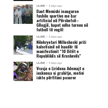
LAJME
5 days ago
Daut Memishi inauguron
fushën sportive me bar
artificial në Përshefcë–
Gllogjë, hapet edhe turneu në
futboll të vogël
LAJME
5 days ago
Nënkryetari Milloshoski priti
kalorësinë në kuadër të
manifestimit “10 Ditët e
Republikës së Krushevës”
LAJME
5 days ago
Vrasja e Liridona Ademajt u
inskenua si grabitje, motivi
ishte përfitimi pasuror