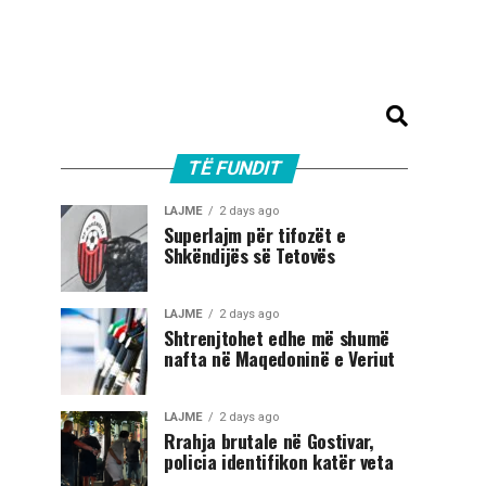
TË FUNDIT
LAJME
2 days ago
Superlajm për tifozët e
Shkëndijës së Tetovës
LAJME
2 days ago
Shtrenjtohet edhe më shumë
nafta në Maqedoninë e Veriut
LAJME
2 days ago
Rrahja brutale në Gostivar,
policia identifikon katër veta