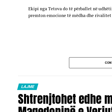
Ekipi nga Tetova do të përballet në udhët
premton emocione të mëdha dhe rivalitet të
CON
LAJME
Shtrenjtohet edhe 
Maqedoninë e Veriu