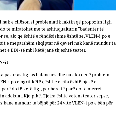
 nuk e cilëson si problematik faktin që propozim ligji
 do të miratohet me të ashtuquajturin “badenter të
or se, ajo që është e rëndësishme është se, VLEN-i po e
uesit e mëparshëm shqiptar në qeveri nuk kanë mundur ta
imet e BDI-së mbi këtë janë thjeshtë teatër.
N-it
 ka pasur as ligj as balancues dhe nuk ka qenë problem.
EN-i po e ngrit këtë çështje e cila është pjesë e
 parë do të ketë ligj, për herë të parë do të merret
 adekuat. Kjo pikë. Tjetra është vetëm teatër sepse,
’kanë mundur ta bëjnë për 24 vite VLEN-i po e bën për