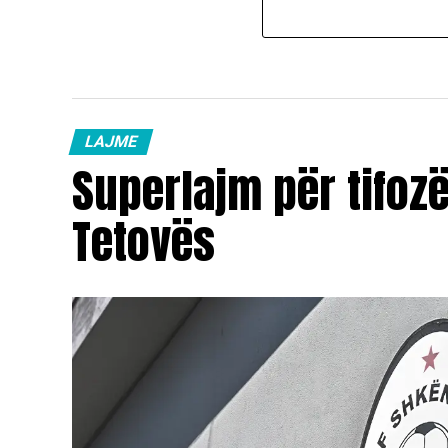
LAJME
Superlajm për tifoz
Tetovës