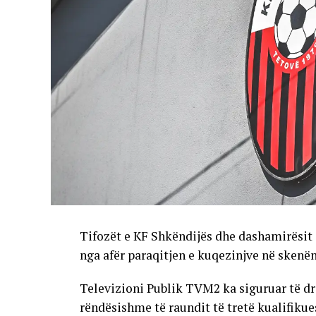
Tifozët e KF Shkëndijës dhe dashamirësit 
nga afër paraqitjen e kuqezinjve në skenë
Televizioni Publik TVM2 ka siguruar të dr
rëndësishme të raundit të tretë kualifikue