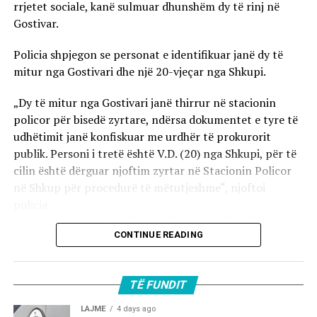
rrjetet sociale, kanë sulmuar dhunshëm dy të rinj në
Gostivar.
Policia shpjegon se personat e identifikuar janë dy të
mitur nga Gostivari dhe një 20-vjeçar nga Shkupi.
„Dy të mitur nga Gostivari janë thirrur në stacionin
policor për bisedë zyrtare, ndërsa dokumentet e tyre të
udhëtimit janë konfiskuar me urdhër të prokurorit
publik. Personi i tretë është V.D. (20) nga Shkupi, për të
cilin është dërguar njoftim zyrtar në Stacionin Policor
në Shkup për procedurë të mëtutjeshme“, njoftoi
policia.
Ata theksojnë se ndaj të treve do të zbatohet një
CONTINUE READING
procedurë e përshpejtuar para gjykatës sapo të
kompletohet dokumentacioni i plotë për rastin. Sipas
autoriteteve, sulmi ka ndodhur në orët e para të
TË FUNDIT
mëngjesit të 2 gushtit në rrugën „Borçe Jovanoski“, ku
dy të rinj janë goditur me mjete dhe shkopinj druri.
LAJME
4 days ago