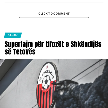
CLICK TO COMMENT
LAJME
Superlajm për tifozët e Shkëndijës
së Tetovës