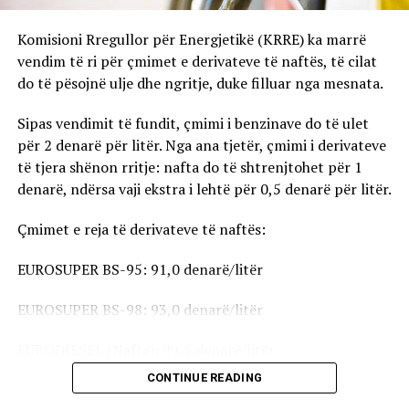
Komisioni Rregullor për Energjetikë (KRRE) ka marrë
vendim të ri për çmimet e derivateve të naftës, të cilat
do të pësojnë ulje dhe ngritje, duke filluar nga mesnata.
Sipas vendimit të fundit, çmimi i benzinave do të ulet
për 2 denarë për litër. Nga ana tjetër, çmimi i derivateve
të tjera shënon rritje: nafta do të shtrenjtohet për 1
denarë, ndërsa vaji ekstra i lehtë për 0,5 denarë për litër.
Çmimet e reja të derivateve të naftës:
EUROSUPER BS-95: 91,0 denarë/litër
EUROSUPER BS-98: 93,0 denarë/litër
EURODIESEL (Nafta): 99,5 denarë/litër
CONTINUE READING
Vaji ekstra i lehtë (EL-1): 98,5 denarë/litër