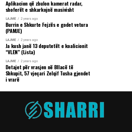
Aplikacion që zbulon kamerat radar,
shoferët e shkarkojnë masivisht
LAJME
2 years ago
Burrin e Shkurte Fejzës e godet vetura
(PAMJE)
LAJME
2 years ago
Ja kush janë 13 deputetët e koalicionit
“VLEN” (Lista)
LAJME
2 years ago
Detajet për vrasjen në Bllacë të
Shkupit, 57 vjeçari Zelqif Tusha gjendet
i vrarë