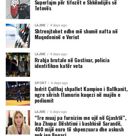
Superlajm për tifozët e Shkëndijës së
Tetovës
Në rrjetet sociale u shfaq një video-incizim shqetësues
nga Gostivari, në të cilin shfaqet një përleshje e ashpër
fizike mes një grupi më të madh të rinjsh.
LAJME
4 days ago
Shtrenjtohet edhe më shumë nafta në
Maqedoninë e Veriut
Sipas informacioneve të publikuara, gjatë rrahjes, njëri
nga djemtë është goditur në pjesën e kokës, pas së cilës
ka rënë në tokë dhe ka mbetur i palëvizshëm.
LAJME
4 days ago
Përkundër faktit se po shtrihej në rrugë, në incizim
Rrahja brutale në Gostivar, policia
identifikon katër veta
shihet se sulmi ka vazhduar me goditje të shumta ndaj
trupit të tij, gjë që ka shkaktuar reagime dhe dënime të
ashpra në rrjetet sociale.(INA)
SPORT
6 days ago
Indrit Çullhaj shpallet Kampion i Ballkanit,
ngre sërish flamurin kuqezi në majën e
podiumit
LAJME
6 days ago
“Tre muaj pa furnizim me ujë në Gjashtë”,
Ina Zhupa: Dështimi i bashkisë Sarandë,
400 mijë euro të shpenzuara dhe askush
nuk jep llogari