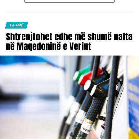
LAJME
Shtrenjtohet edhe më shumë nafta
në Maqedoninë e Veriut