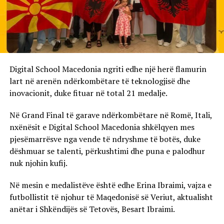
Digital School Macedonia ngriti edhe një herë flamurin
lart në arenën ndërkombëtare të teknologjisë dhe
inovacionit, duke fituar në total 21 medalje.
Në Grand Final të garave ndërkombëtare në Romë, Itali,
nxënësit e Digital School Macedonia shkëlqyen mes
pjesëmarrësve nga vende të ndryshme të botës, duke
dëshmuar se talenti, përkushtimi dhe puna e palodhur
nuk njohin kufij.
Në mesin e medalistëve është edhe Erina Ibraimi, vajza e
futbollistit të njohur të Maqedonisë së Veriut, aktualisht
anëtar i Shkëndijës së Tetovës, Besart Ibraimi.