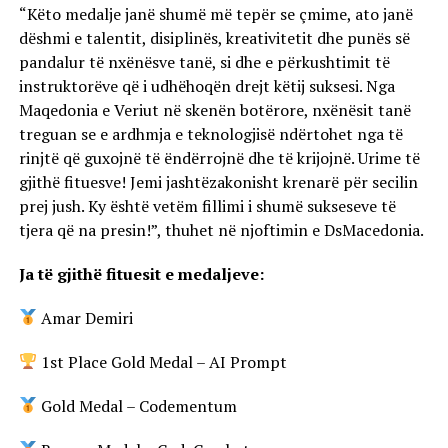
“Këto medalje janë shumë më tepër se çmime, ato janë
dëshmi e talentit, disiplinës, kreativitetit dhe punës së
pandalur të nxënësve tanë, si dhe e përkushtimit të
instruktorëve që i udhëhoqën drejt këtij suksesi. Nga
Maqedonia e Veriut në skenën botërore, nxënësit tanë
treguan se e ardhmja e teknologjisë ndërtohet nga të
rinjtë që guxojnë të ëndërrojnë dhe të krijojnë. Urime të
gjithë fituesve! Jemi jashtëzakonisht krenarë për secilin
prej jush. Ky është vetëm fillimi i shumë sukseseve të
tjera që na presin!”, thuhet në njoftimin e DsMacedonia.
Ja të gjithë fituesit e medaljeve:
Amar Demiri
1st Place Gold Medal – AI Prompt
Gold Medal – Codementum