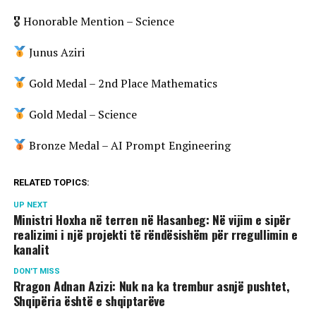
🎖 Honorable Mention – Science
Junus Aziri
Gold Medal – 2nd Place Mathematics
Gold Medal – Science
Bronze Medal – AI Prompt Engineering
RELATED TOPICS:
UP NEXT
Ministri Hoxha në terren në Hasanbeg: Në vijim e sipër
realizimi i një projekti të rëndësishëm për rregullimin e
kanalit
DON'T MISS
Rragon Adnan Azizi: Nuk na ka trembur asnjë pushtet,
Shqipëria është e shqiptarëve