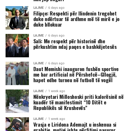
LAJME
6 days ago
Filipçe: Respekti për Ilindenin tregohet
duke ndërtuar të ardhme më të mirë e jo
duke bllokuar
LAJME
6 days ago
Sali: Me respekt për historinë dhe
përkushtim ndaj paqes e bashkëjetesës
LAJME
6 days ago
Daut Memishi inauguron fushën sportive
me bar artificial në Përshefcë–Gllogjë,
hapet edhe turneu në futboll të vogël
LAJME
1 week ago
Nënkryetari Milloshoski priti kalorësinë në
kuadër të manifestimit “10 Ditët e
Republikës së Krushevës”
LAJME
1 week ago
Vrasja e Liridona Ademajt u inskenua si
grabitje, motivi ishte përfitimi pasuror