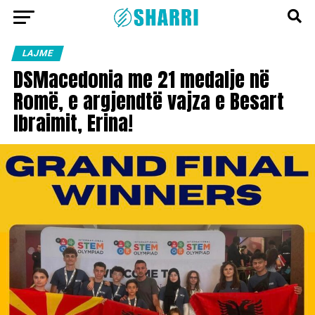
LAJME
DSMacedonia me 21 medalje në
Romë, e argjendtë vajza e Besart
Ibraimit, Erina!