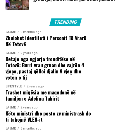
TRENDING
LAJME
9 months ago
Zbulohet Identiteti i Personit Të Vrarë
Në Tetovë
LAJME
2 years ago
Detaje nga ngjarja tronditëse në
Tetovë: Burri vrau gruan dhe vajzën 4
vjeçe, pastaj qëlloi djalin 9 vjeç dhe
veten e tij
LIFESTYLE
2 years ago
Trashet miqësia me maqedonë në
familjen e Adelina Tahirit
LAJME
2 years ago
Këto ministri dhe poste zv ministrash do
ti takojnë VLEN-it
LAJME
8 months ago