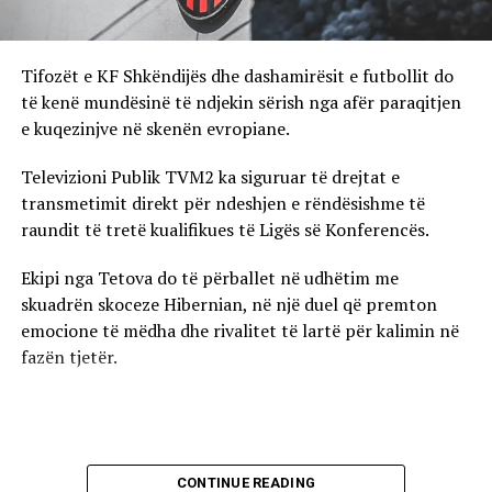
Tifozët e KF Shkëndijës dhe dashamirësit e futbollit do
të kenë mundësinë të ndjekin sërish nga afër paraqitjen
e kuqezinjve në skenën evropiane.
Televizioni Publik TVM2 ka siguruar të drejtat e
transmetimit direkt për ndeshjen e rëndësishme të
raundit të tretë kualifikues të Ligës së Konferencës.
Ekipi nga Tetova do të përballet në udhëtim me
skuadrën skoceze Hibernian, në një duel që premton
emocione të mëdha dhe rivalitet të lartë për kalimin në
fazën tjetër.
CONTINUE READING