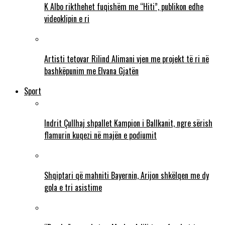
K Albo rikthehet fuqishëm me “Hiti”, publikon edhe
videoklipin e ri
Artisti tetovar Rilind Alimani vjen me projekt të ri në
bashkëpunim me Elvana Gjatën
Sport
Indrit Çullhaj shpallet Kampion i Ballkanit, ngre sërish
flamurin kuqezi në majën e podiumit
Shqiptari që mahniti Bayernin, Arijon shkëlqen me dy
gola e tri asistime