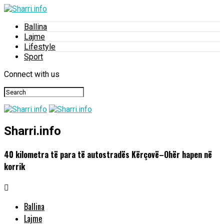
Ballina
Lajme
Lifestyle
Sport
Connect with us
Sharri.info
40 kilometra të para të autostradës Kërçovë–Ohër hapen në
korrik
Ballina
Lajme