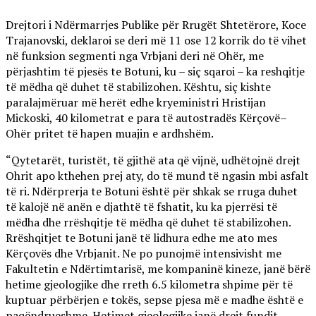
Drejtori i Ndërmarrjes Publike për Rrugët Shtetërore, Koce
Trajanovski, deklaroi se deri më 11 ose 12 korrik do të vihet
në funksion segmenti nga Vrbjani deri në Ohër, me
përjashtim të pjesës te Botuni, ku – siç sqaroi – ka reshqitje
të mëdha që duhet të stabilizohen. Kështu, siç kishte
paralajmëruar më herët edhe kryeministri Hristijan
Mickoski, 40 kilometrat e para të autostradës Kërçovë–
Ohër pritet të hapen muajin e ardhshëm.
“Qytetarët, turistët, të gjithë ata që vijnë, udhëtojnë drejt
Ohrit apo kthehen prej aty, do të mund të ngasin mbi asfalt
të ri. Ndërprerja te Botuni është për shkak se rruga duhet
të kalojë në anën e djathtë të fshatit, ku ka pjerrësi të
mëdha dhe rrëshqitje të mëdha që duhet të stabilizohen.
Rrëshqitjet te Botuni janë të lidhura edhe me ato mes
Kërçovës dhe Vrbjanit. Ne po punojmë intensivisht me
Fakultetin e Ndërtimtarisë, me kompaninë kineze, janë bërë
hetime gjeologjike dhe rreth 6.5 kilometra shpime për të
kuptuar përbërjen e tokës, sepse pjesa më e madhe është e
paqëndrueshme. Hetimet gjeologjike janë drejt fundit –