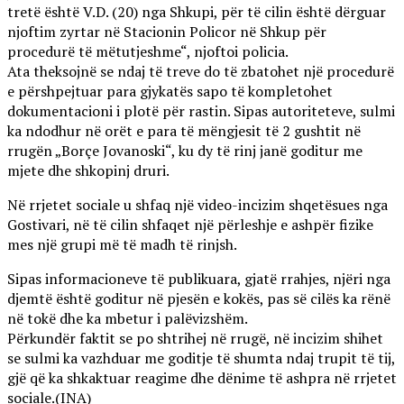
tretë është V.D. (20) nga Shkupi, për të cilin është dërguar
njoftim zyrtar në Stacionin Policor në Shkup për
procedurë të mëtutjeshme“, njoftoi policia.
Ata theksojnë se ndaj të treve do të zbatohet një procedurë
e përshpejtuar para gjykatës sapo të kompletohet
dokumentacioni i plotë për rastin. Sipas autoriteteve, sulmi
ka ndodhur në orët e para të mëngjesit të 2 gushtit në
rrugën „Borçe Jovanoski“, ku dy të rinj janë goditur me
mjete dhe shkopinj druri.
Në rrjetet sociale u shfaq një video-incizim shqetësues nga
Gostivari, në të cilin shfaqet një përleshje e ashpër fizike
mes një grupi më të madh të rinjsh.
Sipas informacioneve të publikuara, gjatë rrahjes, njëri nga
djemtë është goditur në pjesën e kokës, pas së cilës ka rënë
në tokë dhe ka mbetur i palëvizshëm.
Përkundër faktit se po shtrihej në rrugë, në incizim shihet
se sulmi ka vazhduar me goditje të shumta ndaj trupit të tij,
gjë që ka shkaktuar reagime dhe dënime të ashpra në rrjetet
sociale.(INA)