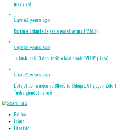
masivisht
Lajme
2 years ago
Burrin e Shkurte Fejzës e godet vetura (PAMJE)
Lajme
2 years ago
Ja kush janë 13 deputetët e koalicionit “VLEN” (Lista)
Lajme
2 years ago
Detajet për vrasjen në Bllacë të Shkupit, 57 vjeçari Zelqif
Tusha gjendet i vrarë
Ballina
Lajme
Lifestyle