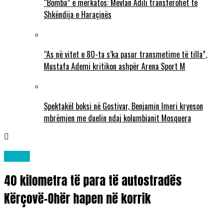
“Bomba” e merkatos: Mevlan Adili transferohet te
Shkëndija e Haraçinës
“As në vitet e 80-ta s’ka pasur transmetime të tilla”,
Mustafa Ademi kritikon ashpër Arena Sport M
Spektakël boksi në Gostivar, Benjamin Imeri kryeson
mbrëmjen me duelin ndaj kolumbianit Mosquera
Lajme
40 kilometra të para të autostradës
Kërçovë–Ohër hapen në korrik