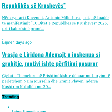
Republikës së Krushevës”
Nënkryetari i Kuvendit, Antonio Milloshoski, sot, në kuadër
të manifestimit “10 Ditët e Republikës së Krushevës” 2026,
priti kalorësinë pranë...
Lajme
4 days ago
Vrasja e Liridona Ademajt u inskenua si
grabitje, motivi ishte përfitimi pasuror
Gjykata Themelore në Prishtinë kishte dënuar me burgim të
përjetshëm Naim Murselin dhe Granit Plavën, ndërsa
Kushtrim Kokallën me 30...
Trending
Lajme
8 months ago