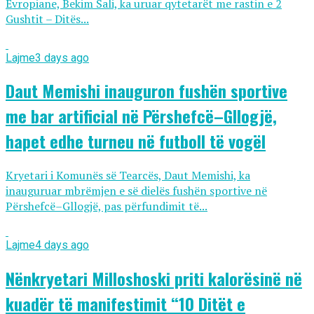
Evropiane, Bekim Sali, ka uruar qytetarët me rastin e 2
Gushtit – Ditës...
Lajme
3 days ago
Daut Memishi inauguron fushën sportive
me bar artificial në Përshefcë–Gllogjë,
hapet edhe turneu në futboll të vogël
Kryetari i Komunës së Tearcës, Daut Memishi, ka
inauguruar mbrëmjen e së dielës fushën sportive në
Përshefcë–Gllogjë, pas përfundimit të...
Lajme
4 days ago
Nënkryetari Milloshoski priti kalorësinë në
kuadër të manifestimit “10 Ditët e