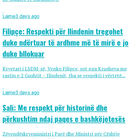
Lajme
3 days ago
Filipçe: Respekti për Ilindenin tregohet
duke ndërtuar të ardhme më të mirë e jo
duke bllokuar
Kryetari i LSDM-së, Venko Filipce, sot nga Krusheva me
rastin e 2 Gushtit – Ilindenit, tha se respekti i vërtetë...
Lajme
3 days ago
Sali: Me respekt për historinë dhe
përkushtim ndaj paqes e bashkëjetesës
Zëvendëskryeministri i Parë dhe Ministri për Çështje