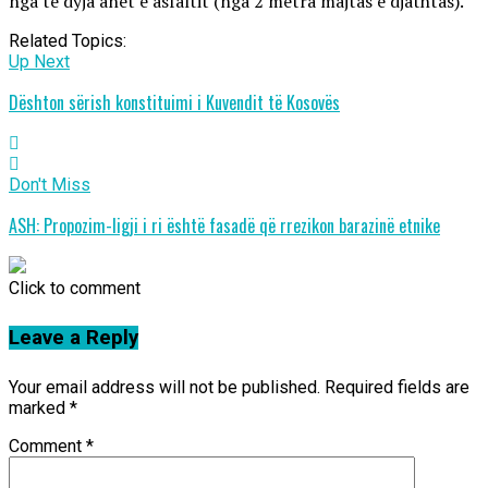
nga të dyja anët e asfaltit (nga 2 metra majtas e djathtas).
Related Topics:
Up Next
Dështon sërish konstituimi i Kuvendit të Kosovës
Don't Miss
ASH: Propozim-ligji i ri është fasadë që rrezikon barazinë etnike
Click to comment
Leave a Reply
Your email address will not be published.
Required fields are
marked
*
Comment
*