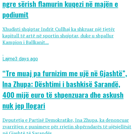
ngre sërish flamurin kuqezi në majën e
podiumit
Xhudisti shqiptar Indrit Çullhaj ka shkruar një tjetër
kapitull të artë në sportin shqiptar, duke u shpallur
Kampion i Ballkanit...
Lajme
3 days ago
“Tre muaj pa furnizim me ujë në Gjashtë”,
Ina Zhupa: Dështimi i bashkisë Sarandë,
400 mijë euro të shpenzuara dhe askush
nuk jep llogari
Deputetja e Partisë Demokratike, Ina Zhupa, ka denoncuar
zvarritjen e punimeve për rrjetin shpërndarës të ujësjellësit
në Gjashtë të Sarandës,...