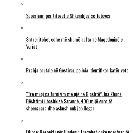
Superlajm për tifozët e Shkëndijës së Tetovës
Shtrenjtohet edhe më shumë nafta në Maqedoninë e
Veriut
Rrahja brutale në Gostivar, policia identifikon katër veta
“Tre muaj pa furnizim me ujë në Gjashtë”, Ina Zhupa:
Dështimi i bashkisë Sarandë, 400 mijë euro të
shpenzuara dhe askush nuk jep llogari
Filipçe: Respekti për Ilindenin tregohet duke ndërtuar të