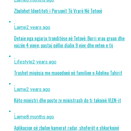
Zbulohet Identiteti i Personit Të Vrarë Në Tetovë
Lajme
2 years ago
Detaje nga ngjarja tronditëse në Tetovë: Burri vrau gruan dhe
vajzën 4 vjeçe, pastaj qëlloi djalin 9 vjeç dhe veten e tij
Lifestyle
2 years ago
Trashet miqësia me maqedonë në familjen e Adelina Tahirit
Lajme
2 years ago
Këto ministri dhe poste zv ministrash do ti takojnë VLEN-it
Lajme
8 months ago
Aplikacion që zbulon kamerat radar, shoferët e shkarkojnë