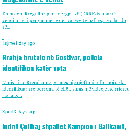
Komisioni Rregullor për Energjetikë (KRRE) ka marrë
vendim të ri për çmimet e derivateve të naftës, të cilat do
të...
Lajme
1 day ago
Rrahja brutale në Gostivar, policia
identifikon katër veta
Ministria e Brendshme përmes një njoftimi informoi se ka
identifikuar tre persona të cilët, sipas një videoje në rrjetet
sociale,...
Sport
3 days ago
Indrit Çullhaj shpallet Kampion i Ballkanit,