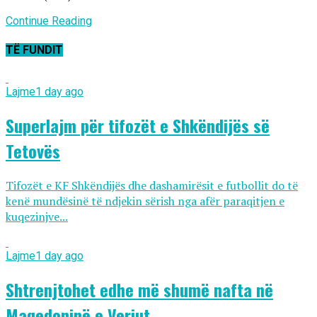
Continue Reading
TË FUNDIT
Lajme
1 day ago
Superlajm për tifozët e Shkëndijës së
Tetovës
Tifozët e KF Shkëndijës dhe dashamirësit e futbollit do të
kenë mundësinë të ndjekin sërish nga afër paraqitjen e
kuqezinjve...
Lajme
1 day ago
Shtrenjtohet edhe më shumë nafta në
Maqedoninë e Veriut