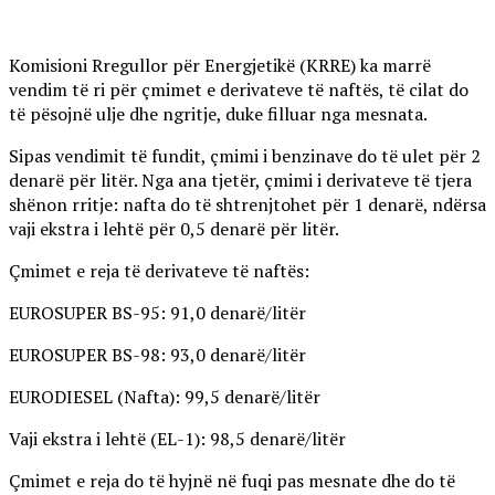
Komisioni Rregullor për Energjetikë (KRRE) ka marrë
vendim të ri për çmimet e derivateve të naftës, të cilat do
të pësojnë ulje dhe ngritje, duke filluar nga mesnata.
Sipas vendimit të fundit, çmimi i benzinave do të ulet për 2
denarë për litër. Nga ana tjetër, çmimi i derivateve të tjera
shënon rritje: nafta do të shtrenjtohet për 1 denarë, ndërsa
vaji ekstra i lehtë për 0,5 denarë për litër.
Çmimet e reja të derivateve të naftës:
EUROSUPER BS-95: 91,0 denarë/litër
EUROSUPER BS-98: 93,0 denarë/litër
EURODIESEL (Nafta): 99,5 denarë/litër
Vaji ekstra i lehtë (EL-1): 98,5 denarë/litër
Çmimet e reja do të hyjnë në fuqi pas mesnate dhe do të