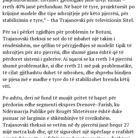
rreth 40% janë përfunduar. Në bazë të tyre, projektuesit po
krijojnë modele dhe tipe mbrojtjeje për këto pjerrësi, për
stabilizimin e tyre,” – tha Trajanovski për televizionin Sitel.
Për sa i përket zgjidhjes për problemin te Botuni,
Trajanovski theksoi se sot do të mbahet një takim i
rëndësishëm, me qëllim të përzgjedhjes së modelit tipik të
mbrojtjes për ato pjerrësi, dhe shumë gjasa është që të
përdoret sistemi i galerive. Ai sqaroi se ka rreth 14 pjerrësi
shumë problematike, si dhe rreth 21 më pak problematike,
të cilat gjithashtu duhet të mbrohen, dhe shprehu bindjen
se pjesa më e madhe e tyre do të stabilizohet brenda këtij
viti.
Po ashtu, deri në fund të muajit pritet të hapet për
përdorim edhe segmenti ekspres Drenovë–Farish, ku
Ndërmarrja Publike për Rrugët Shtetërore është duke
punuar në largimin e shkëmbinjve të rrezikshëm.
Trajanovski theksoi se vetëm në dy pjerrësi janë hequr 27
mijë metra kub dhe, që të sigurohet një sipërfaqe e rrafshët