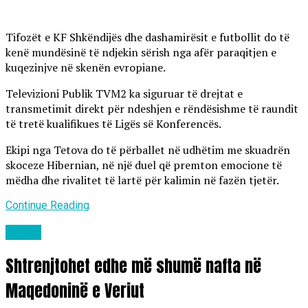
Tifozët e KF Shkëndijës dhe dashamirësit e futbollit do të
kenë mundësinë të ndjekin sërish nga afër paraqitjen e
kuqezinjve në skenën evropiane.
Televizioni Publik TVM2 ka siguruar të drejtat e
transmetimit direkt për ndeshjen e rëndësishme të raundit
të tretë kualifikues të Ligës së Konferencës.
Ekipi nga Tetova do të përballet në udhëtim me skuadrën
skoceze Hibernian, në një duel që premton emocione të
mëdha dhe rivalitet të lartë për kalimin në fazën tjetër.
Continue Reading
Lajme
Shtrenjtohet edhe më shumë nafta në
Maqedoninë e Veriut