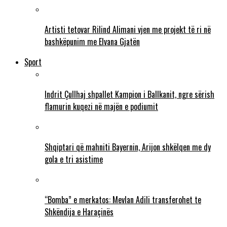
Artisti tetovar Rilind Alimani vjen me projekt të ri në
bashkëpunim me Elvana Gjatën
Sport
Indrit Çullhaj shpallet Kampion i Ballkanit, ngre sërish
flamurin kuqezi në majën e podiumit
Shqiptari që mahniti Bayernin, Arijon shkëlqen me dy
gola e tri asistime
“Bomba” e merkatos: Mevlan Adili transferohet te
Shkëndija e Haraçinës