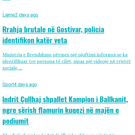
Lajme
2 days ago
Rrahja brutale në Gostivar, policia
identifikon katër veta
Ministria e Brendshme përmes një njoftimi informoi se ka
identifikuar tre persona të cilët, sipas një videoje në rrjetet
sociale,...
Sport
4 days ago
Indrit Çullhaj shpallet Kampion i Ballkanit,
ngre sërish flamurin kuqezi në majën e
podiumit