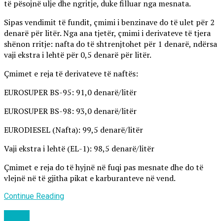
të pësojnë ulje dhe ngritje, duke filluar nga mesnata.
Sipas vendimit të fundit, çmimi i benzinave do të ulet për 2
denarë për litër. Nga ana tjetër, çmimi i derivateve të tjera
shënon rritje: nafta do të shtrenjtohet për 1 denarë, ndërsa
vaji ekstra i lehtë për 0,5 denarë për litër.
Çmimet e reja të derivateve të naftës:
EUROSUPER BS-95: 91,0 denarë/litër
EUROSUPER BS-98: 93,0 denarë/litër
EURODIESEL (Nafta): 99,5 denarë/litër
Vaji ekstra i lehtë (EL-1): 98,5 denarë/litër
Çmimet e reja do të hyjnë në fuqi pas mesnate dhe do të
vlejnë në të gjitha pikat e karburanteve në vend.
Continue Reading
Lajme