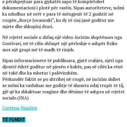
e përshpejtuar para gjykatës sapo të kompletohet
dokumentacioni i plotë për rastin. Sipas autoriteteve, sulmi
ka ndodhur në orët e para të mëngjesit të 2 gushtit në
rrugën „Borçe Jovanoski“, ku dy të rinj janë goditur me
mjete dhe shkopinj druri.
Në rrjetet sociale u shfaq një video-incizim shqetësues nga
Gostivari, në të cilin shfaqet një përleshje e ashpër fizike
mes një grupi më të madh të rinjsh.
Sipas informacioneve të publikuara, gjatë rrahjes, njëri nga
djemtë është goditur në pjesën e kokës, pas së cilës ka rënë
në tokë dhe ka mbetur i palëvizshëm.
Përkundër faktit se po shtrihej në rrugë, në incizim shihet
se sulmi ka vazhduar me goditje të shumta ndaj trupit të tij,
gjë që ka shkaktuar reagime dhe dënime të ashpra në rrjetet
sociale.(INA)
Continue Reading
TË FUNDIT