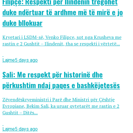
Filipçe: Respekti për Ilindenin tregohet
duke ndërtuar të ardhme më të mirë e jo
duke bllokuar
Kryetari i LSDM-së, Venko Filipce, sot nga Krusheva me
rastin e 2 Gushtit – Ilindenit, tha se respekti i vërtetë...
Lajme
5 days ago
Sali: Me respekt për historinë dhe
përkushtim ndaj paqes e bashkëjetesës
Zëvendëskryeministri i Parë dhe Ministri për Çështje
Evropiane, Bekim Sali, ka uruar qytetarët me rastin e 2
Gushtit – Ditës...
Lajme
5 days ago