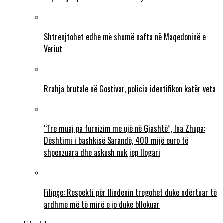
Shtrenjtohet edhe më shumë nafta në Maqedoninë e
Veriut
Rrahja brutale në Gostivar, policia identifikon katër veta
“Tre muaj pa furnizim me ujë në Gjashtë”, Ina Zhupa:
Dështimi i bashkisë Sarandë, 400 mijë euro të
shpenzuara dhe askush nuk jep llogari
Filipçe: Respekti për Ilindenin tregohet duke ndërtuar të
ardhme më të mirë e jo duke bllokuar