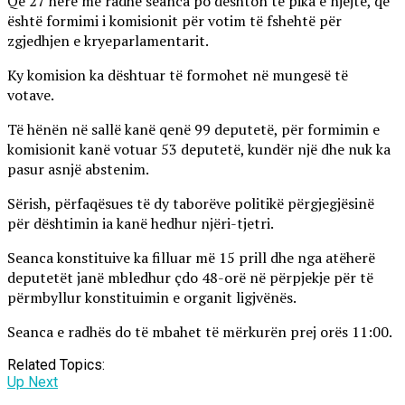
Qe 27 herë me radhë seanca po dështon te pika e njëjtë, që
është formimi i komisionit për votim të fshehtë për
zgjedhjen e kryeparlamentarit.
Ky komision ka dështuar të formohet në mungesë të
votave.
Të hënën në sallë kanë qenë 99 deputetë, për formimin e
komisionit kanë votuar 53 deputetë, kundër një dhe nuk ka
pasur asnjë abstenim.
Sërish, përfaqësues të dy taborëve politikë përgjegjësinë
për dështimin ia kanë hedhur njëri-tjetri.
Seanca konstituive ka filluar më 15 prill dhe nga atëherë
deputetët janë mbledhur çdo 48-orë në përpjekje për të
përmbyllur konstituimin e organit ligjvënës.
Seanca e radhës do të mbahet të mërkurën prej orës 11:00.
Related Topics:
Up Next