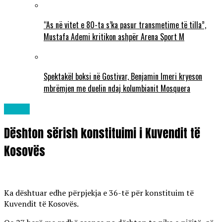
“As në vitet e 80-ta s’ka pasur transmetime të tilla”,
Mustafa Ademi kritikon ashpër Arena Sport M
Spektakël boksi në Gostivar, Benjamin Imeri kryeson
mbrëmjen me duelin ndaj kolumbianit Mosquera
Lajme
Dështon sërish konstituimi i Kuvendit të
Kosovës
Ka dështuar edhe përpjekja e 36-të për konstituim të
Kuvendit të Kosovës.