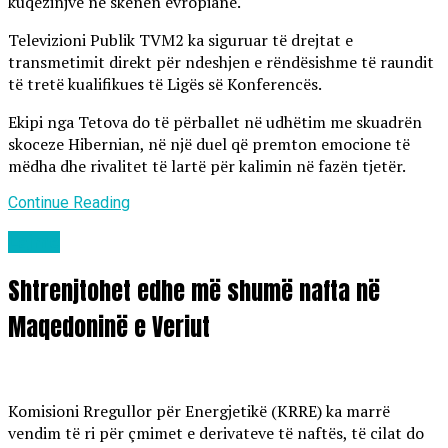
kuqezinjve në skenën evropiane.
Televizioni Publik TVM2 ka siguruar të drejtat e
transmetimit direkt për ndeshjen e rëndësishme të raundit
të tretë kualifikues të Ligës së Konferencës.
Ekipi nga Tetova do të përballet në udhëtim me skuadrën
skoceze Hibernian, në një duel që premton emocione të
mëdha dhe rivalitet të lartë për kalimin në fazën tjetër.
Continue Reading
Lajme
Shtrenjtohet edhe më shumë nafta në
Maqedoninë e Veriut
Komisioni Rregullor për Energjetikë (KRRE) ka marrë
vendim të ri për çmimet e derivateve të naftës, të cilat do