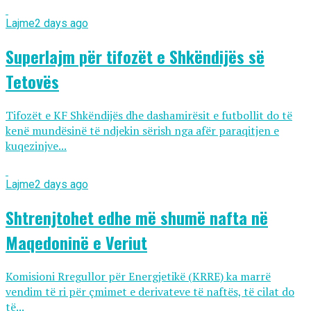
Lajme
2 days ago
Superlajm për tifozët e Shkëndijës së
Tetovës
Tifozët e KF Shkëndijës dhe dashamirësit e futbollit do të
kenë mundësinë të ndjekin sërish nga afër paraqitjen e
kuqezinjve...
Lajme
2 days ago
Shtrenjtohet edhe më shumë nafta në
Maqedoninë e Veriut
Komisioni Rregullor për Energjetikë (KRRE) ka marrë
vendim të ri për çmimet e derivateve të naftës, të cilat do
të...