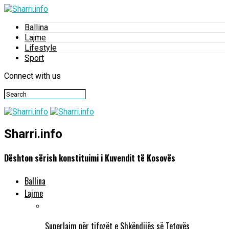
Ballina
Lajme
Lifestyle
Sport
Connect with us
Sharri.info
Dështon sërish konstituimi i Kuvendit të Kosovës
Ballina
Lajme
Superlajm për tifozët e Shkëndijës së Tetovës