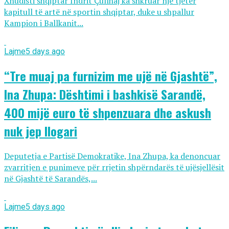
Xhudisti shqiptar Indrit Çullhaj ka shkruar një tjetër
kapitull të artë në sportin shqiptar, duke u shpallur
Kampion i Ballkanit...
Lajme
5 days ago
“Tre muaj pa furnizim me ujë në Gjashtë”,
Ina Zhupa: Dështimi i bashkisë Sarandë,
400 mijë euro të shpenzuara dhe askush
nuk jep llogari
Deputetja e Partisë Demokratike, Ina Zhupa, ka denoncuar
zvarritjen e punimeve për rrjetin shpërndarës të ujësjellësit
në Gjashtë të Sarandës,...
Lajme
5 days ago