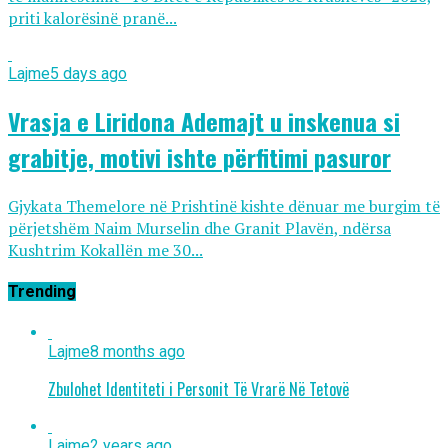
priti kalorësinë pranë...
Lajme
5 days ago
Vrasja e Liridona Ademajt u inskenua si
grabitje, motivi ishte përfitimi pasuror
Gjykata Themelore në Prishtinë kishte dënuar me burgim të
përjetshëm Naim Murselin dhe Granit Plavën, ndërsa
Kushtrim Kokallën me 30...
Trending
Lajme
8 months ago
Zbulohet Identiteti i Personit Të Vrarë Në Tetovë
Lajme
2 years ago