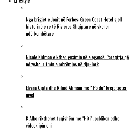
Lifestyle
Nga brigjet e Jonit në Forbes: Green Coast Hotel sjell
historinë e re të Rivierës Shqiptare në skenën
ndërkombëtare
Nicole Kidman e kthen guximin në elegancë: Paraqitja që
ndryshoi ritmin e mbrëmjes në Nju-Jork
Elvana Gjata dhe Rilind Alimani me ” Po du” krejt tjetër
nivel
K Albo rikthehet fuqishëm me “Hiti”, publikon edhe
videoklipin e ri