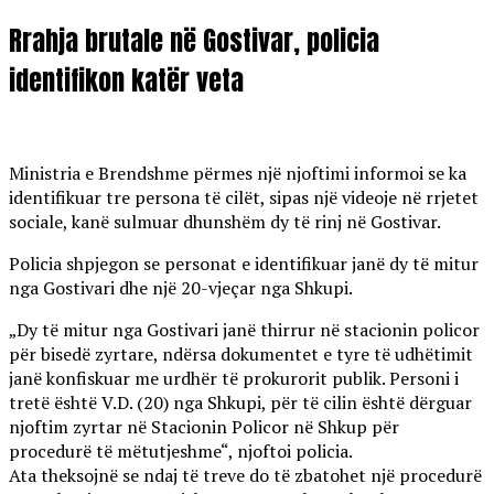
Rrahja brutale në Gostivar, policia
identifikon katër veta
Ministria e Brendshme përmes një njoftimi informoi se ka
identifikuar tre persona të cilët, sipas një videoje në rrjetet
sociale, kanë sulmuar dhunshëm dy të rinj në Gostivar.
Policia shpjegon se personat e identifikuar janë dy të mitur
nga Gostivari dhe një 20-vjeçar nga Shkupi.
„Dy të mitur nga Gostivari janë thirrur në stacionin policor
për bisedë zyrtare, ndërsa dokumentet e tyre të udhëtimit
janë konfiskuar me urdhër të prokurorit publik. Personi i
tretë është V.D. (20) nga Shkupi, për të cilin është dërguar
njoftim zyrtar në Stacionin Policor në Shkup për
procedurë të mëtutjeshme“, njoftoi policia.
Ata theksojnë se ndaj të treve do të zbatohet një procedurë