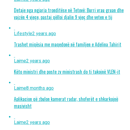
Detaje nga ngjarja tronditëse në Tetovë: Burri vrau gruan dhe
vajzën 4 vjeçe, pastaj qëlloi djalin 9 vjeç dhe veten e tij
Lifestyle
2 years ago
Trashet miqësia me maqedonë në familjen e Adelina Tahirit
Lajme
2 years ago
Këto ministri dhe poste zv ministrash do ti takojnë VLEN-it
Lajme
8 months ago
Aplikacion që zbulon kamerat radar, shoferët e shkarkojnë
masivisht
Lajme
2 years ago