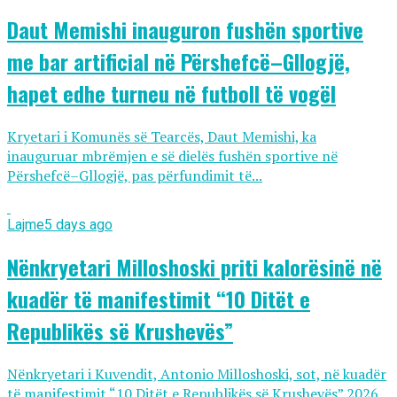
Daut Memishi inauguron fushën sportive
me bar artificial në Përshefcë–Gllogjë,
hapet edhe turneu në futboll të vogël
Kryetari i Komunës së Tearcës, Daut Memishi, ka
inauguruar mbrëmjen e së dielës fushën sportive në
Përshefcë–Gllogjë, pas përfundimit të...
Lajme
5 days ago
Nënkryetari Milloshoski priti kalorësinë në
kuadër të manifestimit “10 Ditët e
Republikës së Krushevës”
Nënkryetari i Kuvendit, Antonio Milloshoski, sot, në kuadër
të manifestimit “10 Ditët e Republikës së Krushevës” 2026,