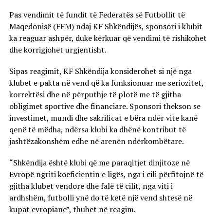
Pas vendimit të fundit të Federatës së Futbollit të
Maqedonisë (FFM) ndaj KF Shkëndijës, sponsori i klubit
ka reaguar ashpër, duke kërkuar që vendimi të rishikohet
dhe korrigjohet urgjentisht.
Sipas reagimit, KF Shkëndija konsiderohet si një nga
klubet e pakta në vend që ka funksionuar me seriozitet,
korrektësi dhe në përputhje të plotë me të gjitha
obligimet sportive dhe financiare. Sponsori thekson se
investimet, mundi dhe sakrificat e bëra ndër vite kanë
qenë të mëdha, ndërsa klubi ka dhënë kontribut të
jashtëzakonshëm edhe në arenën ndërkombëtare.
“Shkëndija është klubi që me paraqitjet dinjitoze në
Evropë ngriti koeficientin e ligës, nga i cili përfitojnë të
gjitha klubet vendore dhe falë të cilit, nga viti i
ardhshëm, futbolli ynë do të ketë një vend shtesë në
kupat evropiane”, thuhet në reagim.