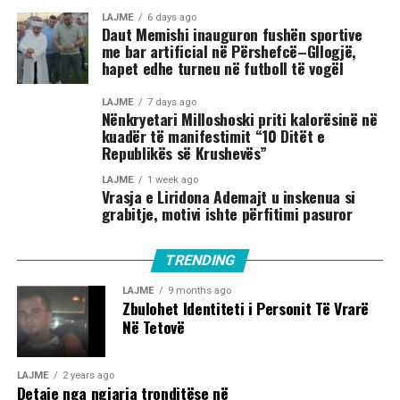
LAJME
6 days ago
Daut Memishi inauguron fushën sportive
me bar artificial në Përshefcë–Gllogjë,
hapet edhe turneu në futboll të vogël
LAJME
7 days ago
Nënkryetari Milloshoski priti kalorësinë në
kuadër të manifestimit “10 Ditët e
Republikës së Krushevës”
LAJME
1 week ago
Vrasja e Liridona Ademajt u inskenua si
grabitje, motivi ishte përfitimi pasuror
TRENDING
LAJME
9 months ago
Zbulohet Identiteti i Personit Të Vrarë
Në Tetovë
LAJME
2 years ago
Detaje nga ngjarja tronditëse në