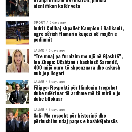
identifikon katër veta
shihet se sulmi ka vazhduar me goditje të shumta ndaj
trupit të tij, gjë që ka shkaktuar reagime dhe dënime të
ashpra në rrjetet sociale.(INA)
SPORT
6 days ago
Indrit Çullhaj shpallet Kampion i Ballkanit,
ngre sërish flamurin kuqezi në majën e
podiumit
LAJME
6 days ago
“Tre muaj pa furnizim me ujë në Gjashtë”,
Ina Zhupa: Dështimi i bashkisë Sarandë,
400 mijë euro të shpenzuara dhe askush
nuk jep llogari
LAJME
6 days ago
Filipçe: Respekti për Ilindenin tregohet
duke ndërtuar të ardhme më të mirë e jo
duke bllokuar
LAJME
6 days ago
Sali: Me respekt për historinë dhe
përkushtim ndaj paqes e bashkëjetesës