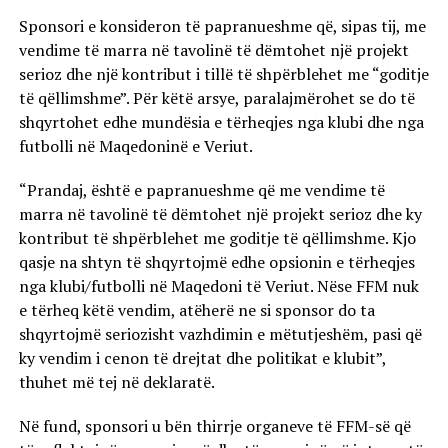
Sponsori e konsideron të papranueshme që, sipas tij, me
vendime të marra në tavolinë të dëmtohet një projekt
serioz dhe një kontribut i tillë të shpërblehet me “goditje
të qëllimshme”. Për këtë arsye, paralajmërohet se do të
shqyrtohet edhe mundësia e tërheqjes nga klubi dhe nga
futbolli në Maqedoninë e Veriut.
“Prandaj, është e papranueshme që me vendime të
marra në tavolinë të dëmtohet një projekt serioz dhe ky
kontribut të shpërblehet me goditje të qëllimshme. Kjo
qasje na shtyn të shqyrtojmë edhe opsionin e tërheqjes
nga klubi/futbolli në Maqedoni të Veriut. Nëse FFM nuk
e tërheq këtë vendim, atëherë ne si sponsor do ta
shqyrtojmë seriozisht vazhdimin e mëtutjeshëm, pasi që
ky vendim i cenon të drejtat dhe politikat e klubit”,
thuhet më tej në deklaratë.
Në fund, sponsori u bën thirrje organeve të FFM-së që