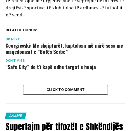
të reflektojnë me urgjencë dhe të veprojnë në interes të
drejtësisë sportive, të klubit dhe të ardhmes së futbollit
në vend.
RELATED TOPICS:
UP NEXT
Georgievski: Me shqiptarët, kuptohem më mirë sesa me
maqedonasit e “Botës Serbe”
DON'T MISS
“Safe City” do t’i kapë edhe targat e huaja
CLICK TO COMMENT
LAJME
Superlajm për tifozët e Shkëndijës