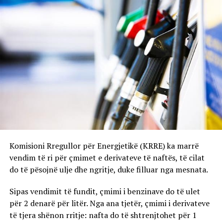
Komisioni Rregullor për Energjetikë (KRRE) ka marrë
vendim të ri për çmimet e derivateve të naftës, të cilat
do të pësojnë ulje dhe ngritje, duke filluar nga mesnata.
Sipas vendimit të fundit, çmimi i benzinave do të ulet
për 2 denarë për litër. Nga ana tjetër, çmimi i derivateve
të tjera shënon rritje: nafta do të shtrenjtohet për 1