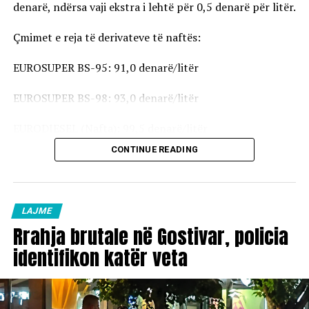
denarë, ndërsa vaji ekstra i lehtë për 0,5 denarë për litër.
Çmimet e reja të derivateve të naftës:
EUROSUPER BS-95: 91,0 denarë/litër
EUROSUPER BS-98: 93,0 denarë/litër
EURODIESEL (Nafta): 99,5 denarë/litër
CONTINUE READING
Vaji ekstra i lehtë (EL-1): 98,5 denarë/litër
Çmimet e reja do të hyjnë në fuqi pas mesnate dhe do të
vlejnë në të gjitha pikat e karburanteve në vend.
LAJME
Rrahja brutale në Gostivar, policia
identifikon katër veta