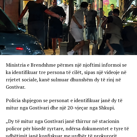
Ministria e Brendshme përmes një njoftimi informoi se
ka identifikuar tre persona të cilët, sipas një videoje në
rrjetet sociale, kanë sulmuar dhunshëm dy të rinj në
Gostivar.
Policia shpjegon se personat e identifikuar janë dy të
mitur nga Gostivari dhe një 20-vjeçar nga Shkupi.
„Dy të mitur nga Gostivari janë thirrur në stacionin
policor për bisedë zyrtare, ndërsa dokumentet e tyre të
udhëtimit janë konfiskuar me urdhër të prokurorit