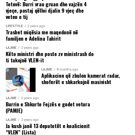
Tetovë: Burri vrau gruan dhe vajzën 4
vjeçe, pastaj qëlloi djalin 9 vjeç dhe
veten e tij
LIFESTYLE
2 years ago
Trashet miqësia me maqedonë në
familjen e Adelina Tahirit
LAJME
2 years ago
Këto ministri dhe poste zv ministrash do
ti takojnë VLEN-it
LAJME
8 months ago
Aplikacion që zbulon kamerat radar,
shoferët e shkarkojnë masivisht
LAJME
2 years ago
Burrin e Shkurte Fejzës e godet vetura
(PAMJE)
LAJME
2 years ago
Ja kush janë 13 deputetët e koalicionit
“VLEN” (Lista)