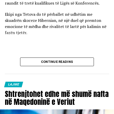
raundit të tretë kualifikues të Ligës së Konferencës.
Ekipi nga Tetova do të përballet në udhëtim me
skuadrën skoceze Hibernian, në një duel që premton
emocione të mëdha dhe rivalitet të lartë për kalimin në
fazën tjetër.
CONTINUE READING
LAJME
Shtrenjtohet edhe më shumë nafta
në Maqedoninë e Veriut