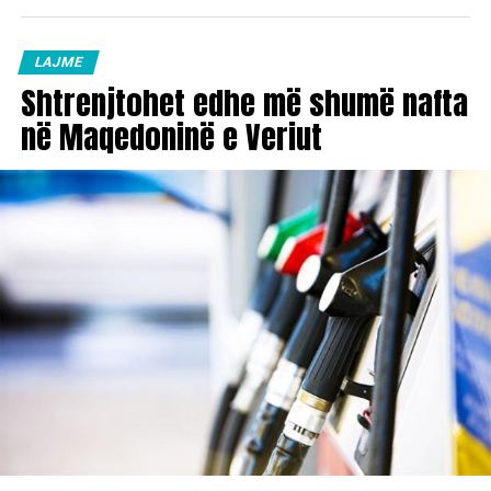
LAJME
Shtrenjtohet edhe më shumë nafta
në Maqedoninë e Veriut