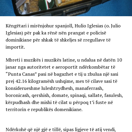
Këngëtari i mirënjohur spanjoll, Hulio Iglesias (o. Julio
Iglesias) për pak ka rënë nën prangat e policisë
dominikiane për shkak të shkeljes së rregullave të
importit.
Mbreti i muzikës i muzikës latine, u ndalua në datën 10
janar nga autoritetet e aeroportit ndërkombëtar të
“Punta Canas” pasi në bagazhet e tij u zbulua një sasi
prej 42.16 kilogramësh ushqime, mes të cilave sasi të
konsiderueshme luleshtrydhesh, manaferrash,
boronicash, qershish, domate, spinaqi, sallate, fasulesh,
kërpudhash dhe mishi të cilat u përpoq t’i fuste në
territorin e republikës domenikiane.
Ndërkohë që një gjë e tillë, sipas ligjeve të atij vendi,