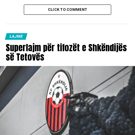
CLICK TO COMMENT
LAJME
Superlajm për tifozët e Shkëndijës
së Tetovës