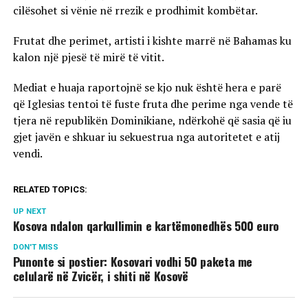
cilësohet si vënie në rrezik e prodhimit kombëtar.
Frutat dhe perimet, artisti i kishte marrë në Bahamas ku
kalon një pjesë të mirë të vitit.
Mediat e huaja raportojnë se kjo nuk është hera e parë
që Iglesias tentoi të fuste fruta dhe perime nga vende të
tjera në republikën Dominikiane, ndërkohë që sasia që iu
gjet javën e shkuar iu sekuestrua nga autoritetet e atij
vendi.
RELATED TOPICS:
UP NEXT
Kosova ndalon qarkullimin e kartëmonedhës 500 euro
DON'T MISS
Punonte si postier: Kosovari vodhi 50 paketa me
celularë në Zvicër, i shiti në Kosovë