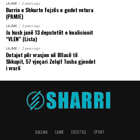
LAJME
2 years ago
Burrin e Shkurte Fejzës e godet vetura
(PAMJE)
LAJME
2 years ago
Ja kush janë 13 deputetët e koalicionit
“VLEN” (Lista)
LAJME
2 years ago
Detajet për vrasjen në Bllacë të
Shkupit, 57 vjeçari Zelqif Tusha gjendet
i vrarë
BALLINA
LAJME
LIFESTYLE
SPORT