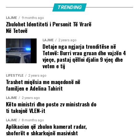
TRENDING
LAJME
9 months ago
Zbulohet Identiteti i Personit Të Vrarë
Në Tetovë
LAJME
2 years ago
Detaje nga ngjarja tronditëse në
Tetovë: Burri vrau gruan dhe vajzën 4
vjeçe, pastaj qëlloi djalin 9 vjeç dhe
veten e tij
LIFESTYLE
2 years ago
Trashet miqësia me maqedonë në
familjen e Adelina Tahirit
LAJME
2 years ago
Këto ministri dhe poste zv ministrash do
ti takojnë VLEN-it
LAJME
8 months ago
Aplikacion që zbulon kamerat radar,
shoferët e shkarkojnë masivisht