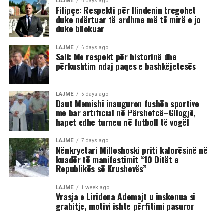
LAJME
6 days ago
Filipçe: Respekti për Ilindenin tregohet
duke ndërtuar të ardhme më të mirë e jo
duke bllokuar
LAJME
6 days ago
Sali: Me respekt për historinë dhe
përkushtim ndaj paqes e bashkëjetesës
LAJME
6 days ago
Daut Memishi inauguron fushën sportive
me bar artificial në Përshefcë–Gllogjë,
hapet edhe turneu në futboll të vogël
LAJME
7 days ago
Nënkryetari Milloshoski priti kalorësinë në
kuadër të manifestimit “10 Ditët e
Republikës së Krushevës”
LAJME
1 week ago
Vrasja e Liridona Ademajt u inskenua si
grabitje, motivi ishte përfitimi pasuror