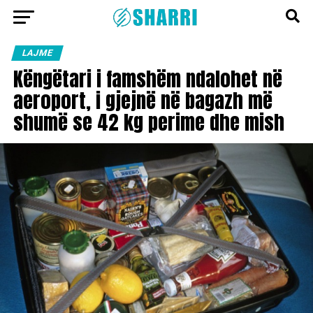
LAJME
Këngëtari i famshëm ndalohet në
aeroport, i gjejnë në bagazh më
shumë se 42 kg perime dhe mish