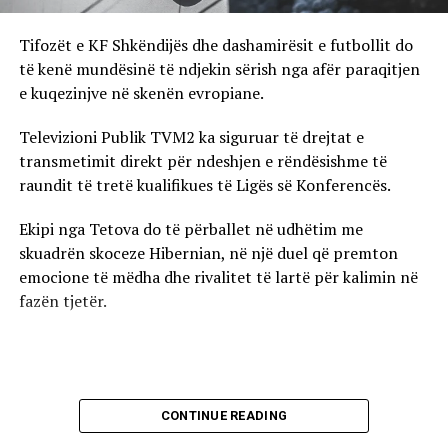
Tifozët e KF Shkëndijës dhe dashamirësit e futbollit do
të kenë mundësinë të ndjekin sërish nga afër paraqitjen
e kuqezinjve në skenën evropiane.
Televizioni Publik TVM2 ka siguruar të drejtat e
transmetimit direkt për ndeshjen e rëndësishme të
raundit të tretë kualifikues të Ligës së Konferencës.
Ekipi nga Tetova do të përballet në udhëtim me
skuadrën skoceze Hibernian, në një duel që premton
emocione të mëdha dhe rivalitet të lartë për kalimin në
fazën tjetër.
CONTINUE READING