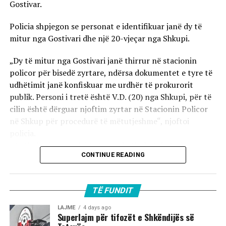
Gostivar.
Policia shpjegon se personat e identifikuar janë dy të
mitur nga Gostivari dhe një 20-vjeçar nga Shkupi.
„Dy të mitur nga Gostivari janë thirrur në stacionin
policor për bisedë zyrtare, ndërsa dokumentet e tyre të
udhëtimit janë konfiskuar me urdhër të prokurorit
publik. Personi i tretë është V.D. (20) nga Shkupi, për të
cilin është dërguar njoftim zyrtar në Stacionin Policor
në Shkup për procedurë të mëtutjeshme“, njoftoi
policia.
Ata theksojnë se ndaj të treve do të zbatohet një
CONTINUE READING
procedurë e përshpejtuar para gjykatës sapo të
kompletohet dokumentacioni i plotë për rastin. Sipas
autoriteteve, sulmi ka ndodhur në orët e para të
TË FUNDIT
mëngjesit të 2 gushtit në rrugën „Borçe Jovanoski“, ku
dy të rinj janë goditur me mjete dhe shkopinj druri.
LAJME
4 days ago
Superlajm për tifozët e Shkëndijës së