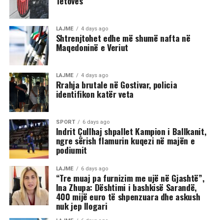
Tetovës
Në rrjetet sociale u shfaq një video-incizim shqetësues
nga Gostivari, në të cilin shfaqet një përleshje e ashpër
fizike mes një grupi më të madh të rinjsh.
LAJME
4 days ago
Shtrenjtohet edhe më shumë nafta në
Maqedoninë e Veriut
Sipas informacioneve të publikuara, gjatë rrahjes, njëri
nga djemtë është goditur në pjesën e kokës, pas së cilës
ka rënë në tokë dhe ka mbetur i palëvizshëm.
LAJME
4 days ago
Përkundër faktit se po shtrihej në rrugë, në incizim
Rrahja brutale në Gostivar, policia
identifikon katër veta
shihet se sulmi ka vazhduar me goditje të shumta ndaj
trupit të tij, gjë që ka shkaktuar reagime dhe dënime të
ashpra në rrjetet sociale.(INA)
SPORT
6 days ago
Indrit Çullhaj shpallet Kampion i Ballkanit,
ngre sërish flamurin kuqezi në majën e
podiumit
LAJME
6 days ago
“Tre muaj pa furnizim me ujë në Gjashtë”,
Ina Zhupa: Dështimi i bashkisë Sarandë,
400 mijë euro të shpenzuara dhe askush
nuk jep llogari