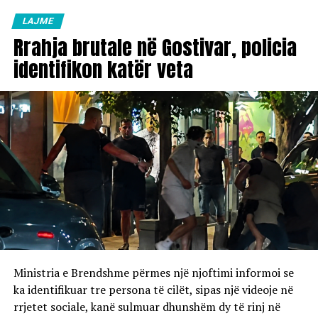
vlejnë në të gjitha pikat e karburanteve në vend.
LAJME
Rrahja brutale në Gostivar, policia
identifikon katër veta
Ministria e Brendshme përmes një njoftimi informoi se
ka identifikuar tre persona të cilët, sipas një videoje në
rrjetet sociale, kanë sulmuar dhunshëm dy të rinj në